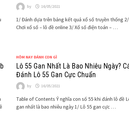
by
16/05/2021
u
1/ Đánh dựa trên bảng kết quả xổ số truyền thống 2/
Chơi xổ số – lô đề online 3/ Xổ số điện toán – …
HÔM NAY ĐÁNH CON GÌ
Mb
Lô 55 Gan Nhất Là Bao Nhiêu Ngày? C
Đánh Lô 55 Gan Cực Chuẩn
by
16/05/2021
n
Table of Contents Ý nghĩa con số 55 khi đánh lô đề L
ê
gan nhất là bao nhiêu ngày 1/ Lô 55 gan cực …