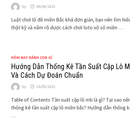
by
06/08/2021
Luật chơi lô đề miền Bắc khá đơn giản, bạn nên tìm hiể
thật kỹ và nắm rõ được cách chơi loto xổ số miền …
HÔM NAY ĐÁNH CON GÌ
Hướng Dẫn Thống Kê Tần Suất Cặp Lô 
Và Cách Dự Đoán Chuẩn
by
16/05/2021
Table of Contents Tần suất cặp lô mb là gì? Tại sao nê
thống kê tần suất cặp lô miền bắc? Hướng dẫn thống k
…