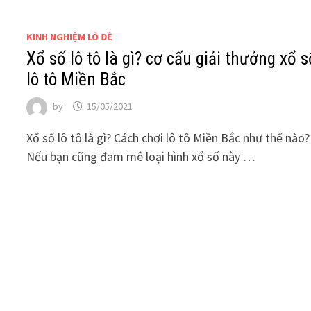
KINH NGHIỆM LÔ ĐỀ
Xổ số lô tô là gì? cơ cấu giải thưởng xổ s
lô tô Miền Bắc
by
15/05/2021
Xổ số lô tô là gì? Cách chơi lô tô Miền Bắc như thế nào?
Nếu bạn cũng đam mê loại hình xổ số này …