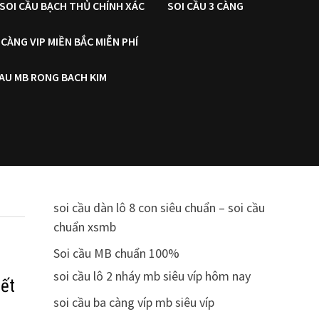
– SOI CẦU BẠCH THỦ CHÍNH XÁC
SOI CẦU 3 CÀNG
 CÀNG VIP MIỀN BẮC MIỄN PHÍ
CAU MB RONG BACH KIM
soi cầu dàn lô 8 con siêu chuẩn – soi cầu
chuẩn xsmb
Soi cầu MB chuẩn 100%
soi cầu lô 2 nháy mb siêu víp hôm nay
ết
soi cầu ba càng víp mb siêu víp