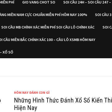
MIỄN PHÍ
GIO VANG CHOT SO
SOI CẦU 24H – SOI CẦU 247 
CÀNG MIỀN NAM CỰC CHUẨN MIỄN PHÍ HÔM NAY 100%
SOI CẦU 3
SOI CẦU MB CHÍNH XÁC MIỄN PHÍ SOI CẦU LÔ CHÍNH XÁC
SOI 
OI CẦU MIỀN BẮC CHÍNH XÁC 100 – CẦU LÔ XSMB HÔM NAY
– XỔ SỐ
HÔM NAY ĐÁNH CON GÌ
ô
Những Hình Thức Đánh Xổ Số Kiến Thi
Hiện Nay