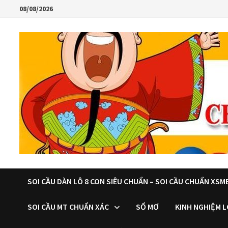
Skip
08/08/2026
to
content
SOI CẦU DÀN LÔ 8 CON SIÊU CHUẨN – SOI CẦU CHUẨN XSM
SOI CẦU MT CHUẨN XÁC
SỔ MƠ
KINH NGHIỆM L