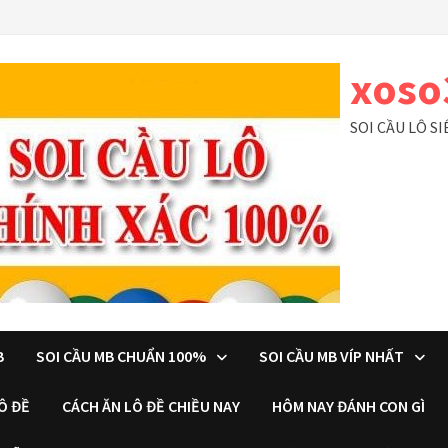
xoso
SOI CẦU LÔ S
B
SOI CẦU MB CHUẨN 100%
SOI CẦU MB VÍP NHẤT
Ô ĐỀ
CÁCH ĂN LÔ ĐỀ CHIỀU NAY
HÔM NAY ĐÁNH CON GÌ