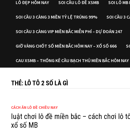
LÔ ĐẸP HÔM NAY
SOI CẦU LÔ ĐỀ XSMB
SOI LÔ MB 
SOI CẦU 3 CÀNG 3 MIỀN TỶ LỆ TRÚNG 99%
SOI CẦU 3 
SOI CẦU 3 CÀNG VIP MIỀN BẮC MIỄN PHÍ – DỰ ĐOÁN 247
GIỜ VÀNG CHỐT SỐ MIỀN BẮC HÔM NAY – XỔ SỐ 666
S
CAU XSMB – THỐNG KÊ CẦU BẠCH THỦ MIỀN BẮC HÔM NAY 
THẺ:
LÔ TÔ 2 SỐ LÀ GÌ
CÁCH ĂN LÔ ĐỀ CHIỀU NAY
luật chơi lô đề miền bắc – cách chơi lô t
xổ số MB