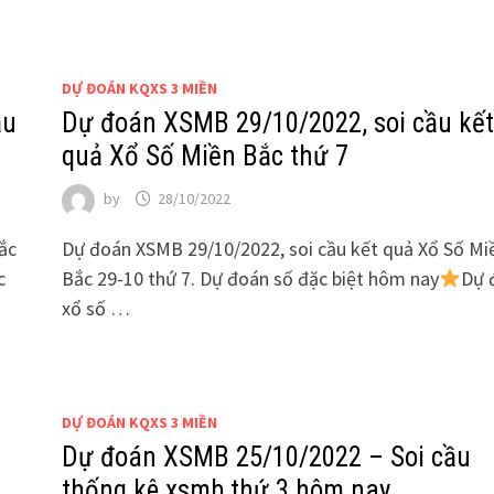
DỰ ĐOÁN KQXS 3 MIỀN
ầu
Dự đoán XSMB 29/10/2022, soi cầu kết
quả Xổ Số Miền Bắc thứ 7
by
28/10/2022
ắc
Dự đoán XSMB 29/10/2022, soi cầu kết quả Xổ Số Mi
c
Bắc 29-10 thứ 7. Dự đoán số đặc biệt hôm nay
Dự 
xổ số …
DỰ ĐOÁN KQXS 3 MIỀN
Dự đoán XSMB 25/10/2022 – Soi cầu
thống kê xsmb thứ 3 hôm nay