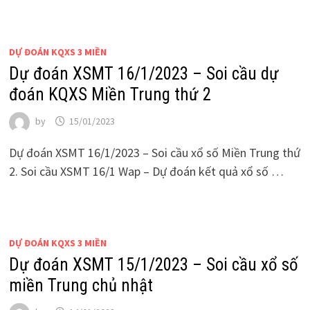
DỰ ĐOÁN KQXS 3 MIỀN
Dự đoán XSMT 16/1/2023 – Soi cầu dự
đoán KQXS Miền Trung thứ 2
by
15/01/2023
Dự đoán XSMT 16/1/2023 – Soi cầu xổ số Miền Trung thứ
2. Soi cầu XSMT 16/1 Wap – Dự đoán kết quả xổ số …
DỰ ĐOÁN KQXS 3 MIỀN
Dự đoán XSMT 15/1/2023 – Soi cầu xổ số
miền Trung chủ nhật