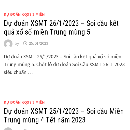
DỰ ĐOÁN KQXS 3 MIỀN
Dự đoán XSMT 26/1/2023 – Soi cầu kết
quả xổ số miền Trung mùng 5
by
25/01/2023
Dự đoán XSMT 26/1/2023 – Soi cầu kết quả xổ số miền
Trung mùng 5. Chốt lô dự đoán Soi Cầu XSMT 26-1-2023
siêu chuẩn …
DỰ ĐOÁN KQXS 3 MIỀN
Dự đoán XSMT 25/1/2023 – Soi cầu Miền
Trung mùng 4 Tết năm 2023