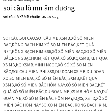
soi cầu lô mn âm dương
soi cầu lô XSMB chuẩn
đánh đề 3 càng
SOI CẦU,SOI CAU,SÔI CẦU MB,XSMB,XỔ SỐ MIEN
BAC,RỒNG BẠCH KIM,XỔ SỐ MIÊN BẮC,KET QUẢ
NET,RỒNG BẠCH KIM 666,XỔ SỐ MIỀN BAC,XO SỐ MIỀN
BẮC,RONGBẠCHKIM,KẾT QUẢ XỔ SỐ,KQXSMB,KET QUA
XS MB,KQ XSMB,MINH NGỌC,XÔ SỐ,XỔ SO MIỀN
BẮC,SOI CAU MIEN PHI 888,DU DOAN XS MB,DU DOAN
XO SO MIEN BAC,XỔ SỐ MIỀN BẮC, SXMB,KẾT QUA
XSMB,XỔ SỐ MIÊN BẮC HÔM NAY,XÔ SÔ MIÊN BĂC,KẾT
QUẢ XỔ SỐ MIỀN BẮC,DU ĐOAN MB,XS MB HÔM NAY,DỰ
ĐOÁN MB,XỔ SỐ MIỀN BẮC HÔM NAY,KQXS, XSTD,XÔ SỐ
MIỀN BẮC HÔM NAY,SO XO MIEN BẮC, RONG BACH KIM,