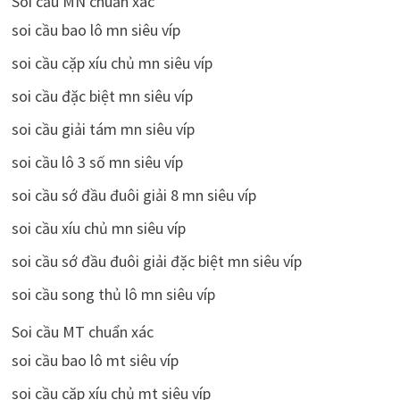
Soi cầu MN chuẩn xác
soi cầu bao lô mn siêu víp
soi cầu cặp xíu chủ mn siêu víp
soi cầu đặc biệt mn siêu víp
soi cầu giải tám mn siêu víp
soi cầu lô 3 số mn siêu víp
soi cầu sớ đầu đuôi giải 8 mn siêu víp
soi cầu xíu chủ mn siêu víp
soi cầu sớ đầu đuôi giải đặc biệt mn siêu víp
soi cầu song thủ lô mn siêu víp
Soi cầu MT chuẩn xác
soi cầu bao lô mt siêu víp
soi cầu cặp xíu chủ mt siêu víp