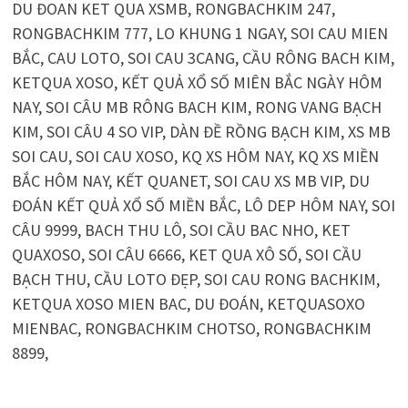
DU ĐOAN KET QUA XSMB, RONGBACHKIM 247,
RONGBACHKIM 777, LO KHUNG 1 NGAY, SOI CAU MIEN
BẮC, CAU LOTO, SOI CAU 3CANG, CẦU RÔNG BACH KIM,
KETQUA XOSO, KẾT QUẢ XỔ SỐ MIÊN BẮC NGÀY HÔM
NAY, SOI CÂU MB RÔNG BACH KIM, RONG VANG BẠCH
KIM, SOI CÂU 4 SO VIP, DÀN ĐỀ RỒNG BẠCH KIM, XS MB
SOI CAU, SOI CAU XOSO, KQ XS HÔM NAY, KQ XS MIỀN
BẮC HÔM NAY, KẾT QUANET, SOI CAU XS MB VIP, DU
ĐOÁN KẾT QUẢ XỔ SỐ MIỀN BẮC, LÔ DEP HÔM NAY, SOI
CÂU 9999, BACH THU LÔ, SOI CẦU BAC NHO, KET
QUAXOSO, SOI CÂU 6666, KET QUA XÔ SỐ, SOI CẦU
BẠCH THU, CẦU LOTO ĐẸP, SOI CAU RONG BACHKIM,
KETQUA XOSO MIEN BAC, DU ĐOÁN, KETQUASOXO
MIENBAC, RONGBACHKIM CHOTSO, RONGBACHKIM
8899,