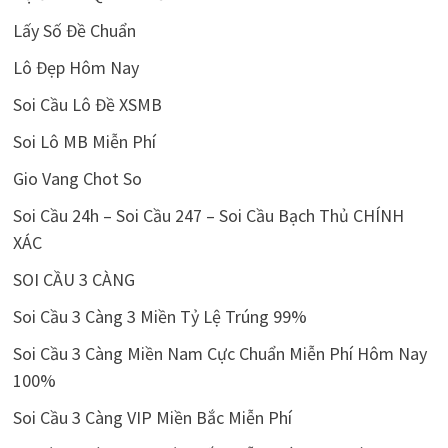
Lấy Số Đề Chuẩn
Lô Đẹp Hôm Nay
Soi Cầu Lô Đề XSMB
Soi Lô MB Miễn Phí
Gio Vang Chot So
Soi Cầu 24h – Soi Cầu 247 – Soi Cầu Bạch Thủ CHÍNH
XÁC
SOI CẦU 3 CÀNG
Soi Cầu 3 Càng 3 Miền Tỷ Lệ Trúng 99%
Soi Cầu 3 Càng Miền Nam Cực Chuẩn Miễn Phí Hôm Nay
100%
Soi Cầu 3 Càng VIP Miền Bắc Miễn Phí