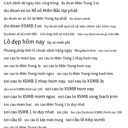
Cách đánh đề ngày nào cũng trúng
du doan Miền Trung 3 so
du doan xo so Xổ số Miền Bắc dại phát
du doan xo so Xổ Số Miền Trung dại phát
du doan xsmb
du doan XSMB 3 so
Dự đoán kết quả xổ số siêu chính xác hôm nay
Dự đoán xổ số miền Bắc
Giờ vàng chốt số miền bắc
Hôm nay đánh de con gì miền Bắc
Lô đẹp hôm nay
lấy số miễn phí
Phương pháp tính lô chuẩn đánh hàng ngày
Rồng Bạch Kim
soi cau lo de
soi cau lo mien bac
soi cau lo Miền Trung 2 nhay hom nay
soi cau lo Miền Trung 3s
soi cau lo Miền Trung hom nay
soi cau lo Miền Trung minh ngoc
soi cau lo Miền Trung rong bach kim
soi cau lo XSMB 2 nhay hom nay
soi cau lo XSMB 3s
soi cau lo XSMB hom nay
soi cau lo XSMB chinh xac 100
soi cau lo XSMB minh ngoc
soi cau lo XSMB rong bach kim
soi cau mien bac
soi cau Miền Trung 1 lo duy nhat
soi cau XSMB 1 lo duy nhat
soi cầu
Soi cầu Dự đoán XSMB chính xác 100
soi cầu lô kép xsmb
soi cầu lô
soi cầu lô kép miền trung
soi cầu lô Miền Trung chuẩn