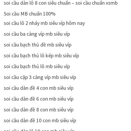
bài
soi cầu dàn lô 8 con siêu chuẩn – soi cầu chuẩn xsmb
viết
Soi cầu MB chuẩn 100%
soi cầu lô 2 nháy mb siêu víp hôm nay
soi cầu ba càng víp mb siêu víp
soi cầu bạch thủ đề mb siêu víp
soi cầu bạch thủ lô kép mb siêu víp
soi cầu bạch thủ lô mb siêu víp
soi cầu cặp 3 càng víp mb siêu víp
soi cầu dàn đề 4 con mb siêu víp
soi cầu dàn đề 6 con mb siêu víp
soi cầu dàn đề 8 con mb siêu víp
soi cầu dàn đề 10 con mb siêu víp