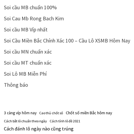
Soi cầu MB chuẩn 100%
Soi Cau Mb Rong Bach Kim
Soi cầu MB Víp nhất
Soi Cầu Miền Bắc Chính Xác 100 – Cầu Lô XSMB Hôm Nay
Soi cầu MN chuẩn xác
Soi cầu MT chuẩn xác
Soi Lô MB Miễn Phí
Thông báo
Chốt số miền Bắc hôm nay
3 càng víp hôm nay
Cao thủ chốt số
Cách bắt lô chuẩn theo ngày
Cách tính lô đề 2021
Cách đánh lô ngày nào cũng trúng