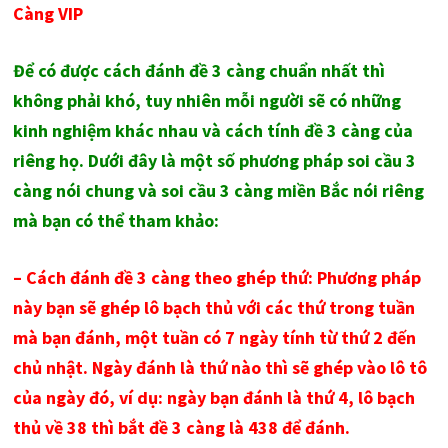
Càng VIP
Để có được cách đánh đề 3 càng chuẩn nhất thì
không phải khó, tuy nhiên mỗi người sẽ có những
kinh nghiệm khác nhau và cách tính đề 3 càng của
riêng họ. Dưới đây là một số phương pháp soi cầu 3
càng nói chung và soi cầu 3 càng miền Bắc nói riêng
mà bạn có thể tham khảo:
– Cách đánh đề 3 càng theo ghép thứ: Phương pháp
này bạn sẽ ghép lô bạch thủ với các thứ trong tuần
mà bạn đánh, một tuần có 7 ngày tính từ thứ 2 đến
chủ nhật. Ngày đánh là thứ nào thì sẽ ghép vào lô tô
của ngày đó, ví dụ: ngày bạn đánh là thứ 4, lô bạch
thủ về 38 thì bắt đề 3 càng là 438 để đánh.