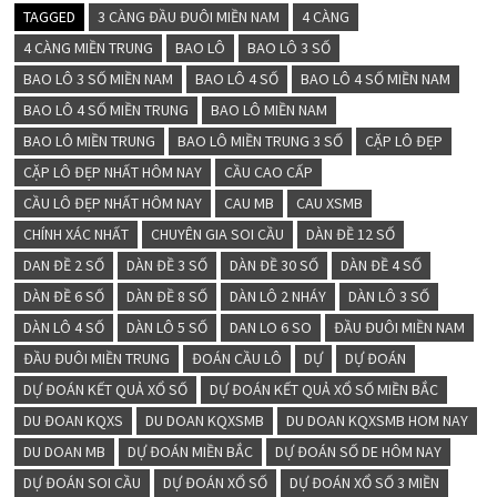
TAGGED
3 CÀNG ĐẦU ĐUÔI MIỀN NAM
4 CÀNG
4 CÀNG MIỀN TRUNG
BAO LÔ
BAO LÔ 3 SỐ
BAO LÔ 3 SỐ MIỀN NAM
BAO LÔ 4 SỐ
BAO LÔ 4 SỐ MIỀN NAM
BAO LÔ 4 SỐ MIỀN TRUNG
BAO LÔ MIỀN NAM
BAO LÔ MIỀN TRUNG
BAO LÔ MIỀN TRUNG 3 SỐ
CẶP LÔ ĐẸP
CẶP LÔ ĐẸP NHẤT HÔM NAY
CẦU CAO CẤP
CẦU LÔ ĐẸP NHẤT HÔM NAY
CAU MB
CAU XSMB
CHÍNH XÁC NHẤT
CHUYÊN GIA SOI CẦU
DÀN ĐỀ 12 SỐ
DAN ĐỀ 2 SỐ
DÀN ĐỀ 3 SỐ
DÀN ĐỀ 30 SỐ
DÀN ĐỀ 4 SỐ
DÀN ĐỀ 6 SỐ
DÀN ĐỀ 8 SỐ
DÀN LÔ 2 NHÁY
DÀN LÔ 3 SỐ
DÀN LÔ 4 SỐ
DÀN LÔ 5 SỐ
DAN LO 6 SO
ĐẦU ĐUÔI MIỀN NAM
ĐẦU ĐUÔI MIỀN TRUNG
ĐOÁN CẦU LÔ
DỰ
DỰ ĐOÁN
DỰ ĐOÁN KẾT QUẢ XỔ SỐ
DỰ ĐOÁN KẾT QUẢ XỔ SỐ MIỀN BẮC
DU ĐOAN KQXS
DU DOAN KQXSMB
DU DOAN KQXSMB HOM NAY
DU DOAN MB
DỰ ĐOÁN MIỀN BẮC
DỰ ĐOÁN SỐ DE HÔM NAY
DỰ ĐOÁN SOI CẦU
DỰ ĐOÁN XỔ SỐ
DỰ ĐOÁN XỔ SỐ 3 MIỀN