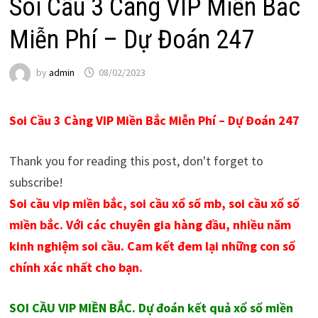
Soi Cầu 3 Càng VIP Miền Bắc
Miễn Phí – Dự Đoán 247
by
admin
08/02/2023
Soi Cầu 3 Càng VIP Miền Bắc Miễn Phí – Dự Đoán 247
Thank you for reading this post, don't forget to
subscribe!
Soi cầu vip miền bắc, soi cầu xổ số mb, soi cầu xổ số
miền bắc. Với các chuyên gia hàng đầu, nhiều năm
kinh nghiệm soi cầu. Cam kết đem lại những con số
chính xác nhất cho bạn.
SOI CẦU VIP MIỀN BẮC. Dự đoán kết quả xổ số miền