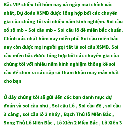
Bắc VIP chiều tối hôm nay và ngày mai chính xác
nhất, Dự đoán XSMB được tổng hợp bởi các chuyên
gia của chúng tôi với nhiều năm kinh nghiệm. Soi cầu
xổ số mb – Soi cầu mb – Soi cầu lô đề miền bắc chuẩn.
Chính xác nhất hôm nay miễn phí. Soi cầu miền bắc
nay còn được mọi người gọi tắt là soi cầu XSMB. Soi
cầu miền bắc được tổng hợp bởi các chuyên gia của
chúng tôi với nhiều năm kinh nghiệm thống kê soi
cầu để chọn ra các cặp số tham khảo may mắn nhất
cho bạn
Ở đây chúng tôi sẽ gửi đến các bạn danh mục dự
đoán và soi cầu như , Soi cầu Lô , Soi cầu đề , soi cầu
3 càng , soi cầu lô 2 nháy , Bạch Thủ lô Miền Bắc ,
Song Thủ Lô Miền Bắc , Lô Xiên 2 Miền Bắc , Lô Xiên 3