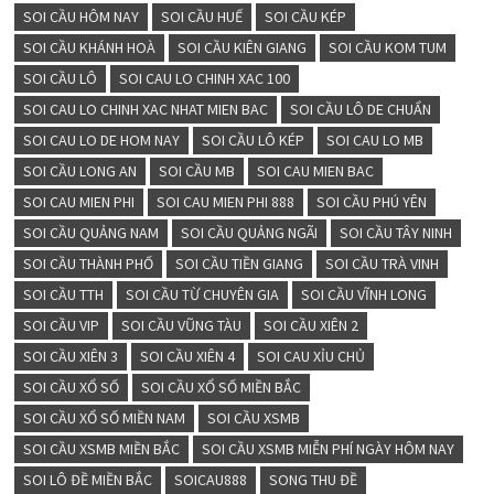
SOI CẦU HÔM NAY
SOI CẦU HUẾ
SOI CẦU KÉP
SOI CẦU KHÁNH HOÀ
SOI CẦU KIÊN GIANG
SOI CẦU KOM TUM
SOI CẦU LÔ
SOI CAU LO CHINH XAC 100
SOI CAU LO CHINH XAC NHAT MIEN BAC
SOI CẦU LÔ DE CHUẨN
SOI CAU LO DE HOM NAY
SOI CẦU LÔ KÉP
SOI CAU LO MB
SOI CẦU LONG AN
SOI CẦU MB
SOI CAU MIEN BAC
SOI CAU MIEN PHI
SOI CAU MIEN PHI 888
SOI CẦU PHÚ YÊN
SOI CẦU QUẢNG NAM
SOI CẦU QUẢNG NGÃI
SOI CẦU TÂY NINH
SOI CẦU THÀNH PHỐ
SOI CẦU TIỀN GIANG
SOI CẦU TRÀ VINH
SOI CẦU TTH
SOI CẦU TỪ CHUYÊN GIA
SOI CẦU VĨNH LONG
SOI CẦU VIP
SOI CẦU VŨNG TÀU
SOI CẦU XIÊN 2
SOI CẦU XIÊN 3
SOI CẦU XIÊN 4
SOI CAU XỈU CHỦ
SOI CẦU XỔ SỐ
SOI CẦU XỔ SỐ MIỀN BẮC
SOI CẦU XỔ SỐ MIỀN NAM
SOI CẦU XSMB
SOI CẦU XSMB MIỀN BẮC
SOI CẦU XSMB MIỄN PHÍ NGÀY HÔM NAY
SOI LÔ ĐỀ MIỀN BẮC
SOICAU888
SONG THU ĐỀ