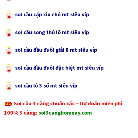
soi cầu cặp xỉu chủ mt siêu víp
soi cầu song thủ lô mt siêu víp
soi cầu đầu đuôi giải 8 mt siêu víp
soi cầu đầu đuôi đặc biệt mt siêu víp
soi cầu lô 3 số mt siêu víp
Soi cầu 3 càng chuẩn xác – Dự đoán miễn phí
100% 3 càng:
soi3canghomnay.com