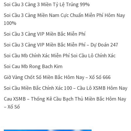
Soi Cầu 3 Càng 3 Miền Tỷ Lệ Trúng 99%
Soi Cầu 3 Càng Miền Nam Cực Chuẩn Miễn Phí Hôm Nay
100%
Soi Cầu 3 Càng VIP Miền Bắc Miễn Phí
Soi Cầu 3 Càng VIP Miền Bắc Miễn Phí – Dự Đoán 247
Soi Cầu Mb Chính Xác Miễn Phí Soi Cầu Lô Chính Xác
Soi Cau Mb Rong Bach Kim
Giờ Vàng Chốt Số Miền Bắc Hôm Nay – Xổ Số 666
Soi Cầu Miền Bắc Chính Xác 100 – Cầu Lô XSMB Hôm Nay
Cau XSMB – Thống Kê Cầu Bạch Thủ Miền Bắc Hôm Nay
– Xổ Số