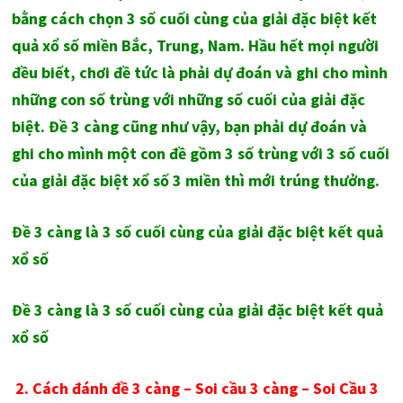
bằng cách chọn 3 số cuối cùng của giải đặc biệt kết
quả xổ số miền Bắc, Trung, Nam. Hầu hết mọi người
đều biết, chơi đề tức là phải dự đoán và ghi cho mình
những con số trùng với những số cuối của giải đặc
biệt. Đề 3 càng cũng như vậy, bạn phải dự đoán và
ghi cho mình một con đề gồm 3 số trùng với 3 số cuối
của giải đặc biệt xổ số 3 miền thì mới trúng thưởng.
Đề 3 càng là 3 số cuối cùng của giải đặc biệt kết quả
xổ số
Đề 3 càng là 3 số cuối cùng của giải đặc biệt kết quả
xổ số
2. Cách đánh đề 3 càng – Soi cầu 3 càng – Soi Cầu 3