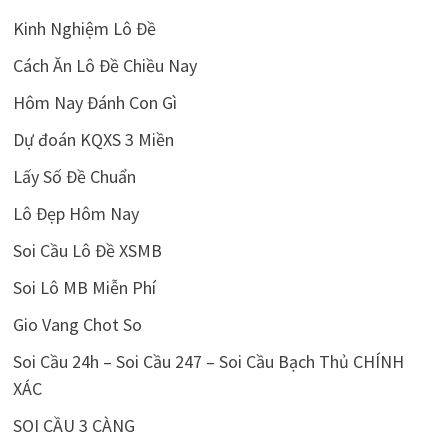
Kinh Nghiệm Lô Đề
Cách Ăn Lô Đề Chiều Nay
Hôm Nay Đánh Con Gì
Dự đoán KQXS 3 Miền
Lấy Số Đề Chuẩn
Lô Đẹp Hôm Nay
Soi Cầu Lô Đề XSMB
Soi Lô MB Miễn Phí
Gio Vang Chot So
Soi Cầu 24h – Soi Cầu 247 – Soi Cầu Bạch Thủ CHÍNH
XÁC
SOI CẦU 3 CÀNG