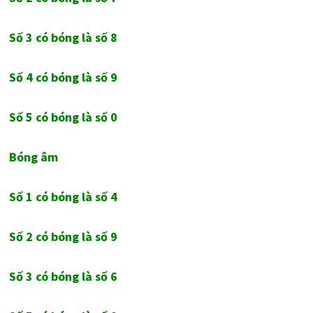
Số 3 có bóng là số 8
Số 4 có bóng là số 9
Số 5 có bóng là số 0
Bóng âm
Số 1 có bóng là số 4
Số 2 có bóng là số 9
Số 3 có bóng là số 6