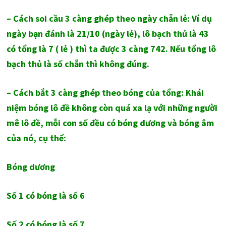
– Cách soi cầu 3 càng ghép theo ngày chẵn lẻ: Ví dụ
ngày bạn đánh là 21/10 (ngày lẻ), lô bạch thủ là 43
có tổng là 7 ( lẻ ) thì ta được 3 càng 742. Nếu tổng lô
bạch thủ là số chẵn thì không đúng.
– Cách bắt 3 càng ghép theo bóng của tổng: Khái
niệm bóng lô đề không còn quá xa lạ với những người
mê lô đề, mỗi con số đều có bóng dương và bóng âm
của nó, cụ thể:
Bóng dương
Số 1 có bóng là số 6
Số 2 có bóng là số 7