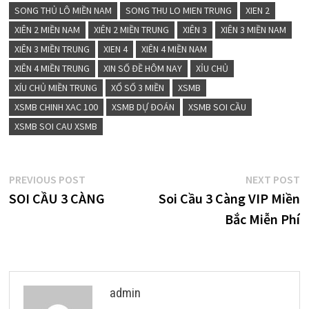
SONG THỦ LÔ MIỀN NAM
SONG THU LO MIEN TRUNG
XIEN 2
XIÊN 2 MIỀN NAM
XIÊN 2 MIỀN TRUNG
XIÊN 3
XIÊN 3 MIỀN NAM
XIÊN 3 MIỀN TRUNG
XIEN 4
XIÊN 4 MIỀN NAM
XIÊN 4 MIỀN TRUNG
XIN SỐ ĐỀ HÔM NAY
XỈU CHỦ
XÍU CHỦ MIỀN TRUNG
XỔ SỐ 3 MIỀN
XSMB
XSMB CHINH XAC 100
XSMB DỰ ĐOÁN
XSMB SOI CẦU
XSMB SOI CAU XSMB
Điều
Previous
N
PREVIOUS POST
NEXT POST
post:
p
SOI CẦU 3 CÀNG
Soi Cầu 3 Càng VIP Miền
hướng
Bắc Miễn Phí
bài
viết
admin