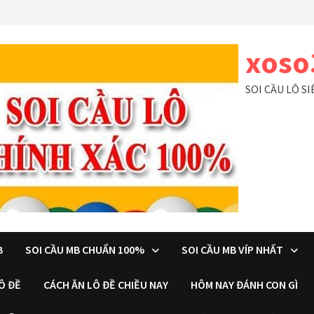
xoso
SOI CẦU LÔ S
B
SOI CẦU MB CHUẨN 100%
SOI CẦU MB VÍP NHẤT
Ô ĐỀ
CÁCH ĂN LÔ ĐỀ CHIỀU NAY
HÔM NAY ĐÁNH CON GÌ