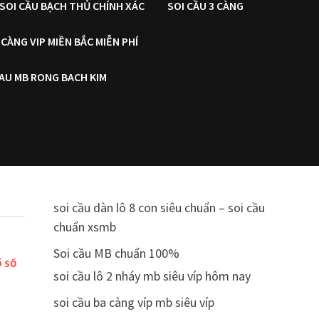
– SOI CẦU BẠCH THỦ CHÍNH XÁC
SOI CẦU 3 CÀNG
 CÀNG VIP MIỀN BẮC MIỄN PHÍ
CAU MB RONG BACH KIM
soi cầu dàn lô 8 con siêu chuẩn – soi cầu
chuẩn xsmb
Soi cầu MB chuẩn 100%
Ổ SỐ
soi cầu lô 2 nháy mb siêu víp hôm nay
soi cầu ba càng víp mb siêu víp