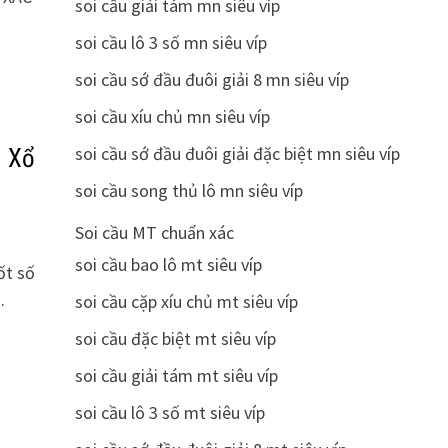
soi cầu giải tám mn siêu víp
soi cầu lô 3 số mn siêu víp
soi cầu sớ đầu đuôi giải 8 mn siêu víp
soi cầu xíu chủ mn siêu víp
soi cầu sớ đầu đuôi giải đặc biệt mn siêu víp
– Xổ
soi cầu song thủ lô mn siêu víp
Soi cầu MT chuẩn xác
soi cầu bao lô mt siêu víp
ốt số
…
soi cầu cặp xíu chủ mt siêu víp
soi cầu đặc biệt mt siêu víp
soi cầu giải tám mt siêu víp
soi cầu lô 3 số mt siêu víp