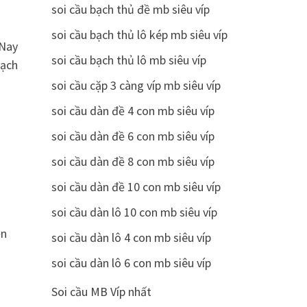
soi cầu bạch thủ đề mb siêu víp
soi cầu bạch thủ lô kép mb siêu víp
 Nay
soi cầu bạch thủ lô mb siêu víp
Bạch
soi cầu cặp 3 càng víp mb siêu víp
soi cầu dàn đề 4 con mb siêu víp
soi cầu dàn đề 6 con mb siêu víp
soi cầu dàn đề 8 con mb siêu víp
soi cầu dàn đề 10 con mb siêu víp
soi cầu dàn lô 10 con mb siêu víp
ền
soi cầu dàn lô 4 con mb siêu víp
soi cầu dàn lô 6 con mb siêu víp
Soi cầu MB Víp nhất