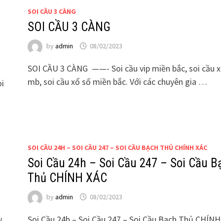
SOI CẦU 3 CÀNG
SOI CẦU 3 CÀNG
by
admin
08/02/2023
SOI CẦU 3 CÀNG ——- Soi cầu vip miền bắc, soi cầu x
mb, soi cầu xổ số miền bắc. Với các chuyên gia …
oi
SOI CẦU 24H – SOI CẦU 247 – SOI CẦU BẠCH THỦ CHÍNH XÁC
Soi Cầu 24h – Soi Cầu 247 – Soi Cầu B
Thủ CHÍNH XÁC
by
admin
08/02/2023
y
Soi Cầu 24h – Soi Cầu 247 – Soi Cầu Bạch Thủ CHÍN