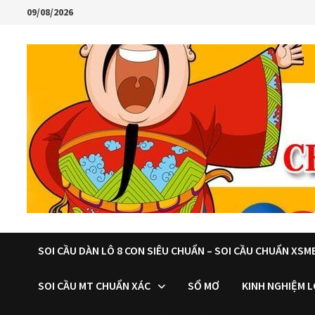
Skip
09/08/2026
to
content
SOI CẦU DÀN LÔ 8 CON SIÊU CHUẨN – SOI CẦU CHUẨN XSM
SOI CẦU MT CHUẨN XÁC
SỔ MƠ
KINH NGHIỆM L