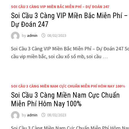
SOI CẦU 3 CÀNG VIP MIỀN BẮC MIỄN PHÍ – DỰ ĐOÁN 247
Soi Cầu 3 Càng VIP Miền Bắc Miễn Phí –
Dự Đoán 247
by
admin
08/02/2023
Soi Cầu 3 Càng VIP Miền Bắc Miễn Phí – Dự Đoán 247 S
cầu vip miền bắc, soi cầu xổ số mb, soi cầu …
SOI CẦU 3 CÀNG MIỀN NAM CỰC CHUẨN MIỄN PHÍ HÔM NAY 100%
Soi Cầu 3 Càng Miền Nam Cực Chuẩn
Miễn Phí Hôm Nay 100%
by
admin
08/02/2023
Soi Cầu 3 Càng Miền Nam Cực Chuẩn Miễn Phí Hôm Na