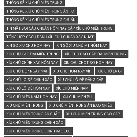
THỐNG KÊ XỈU CHỦ MIỀN TRUNG
THỐNG KÊ XỈU CHỦ MIỀN TRUNG ĂN TO
THỐNG KÊ XỈU CHỦ MIỀN TRUNG CHUẨN
TIN MẬT SOI CẦU CHUẨN HÔM NAY CẶP XÍU CHỦ MIỀN TRUNG
TỔNG HỢP CÁCH ĐÁNH XỈU CHỦ CHUẨN XÁC NHẤT
XIN SO XIU CHU HOM NAY
XIN SỐ XỈU CHỦ MT HÔM NAY
XỈU CHỦ CÁC ĐÀI MIỀN TRUNG
XỈU CHỦ CAO CẤP ĐÀI MIỀN TRUNG
XỈU CHỦ CHÍNH XÁC HÔM NAY
XIU CHU CHOT SO HOM NAY
XỈU CHỦ ĐẸP NGÀY MAI
XỈU CHỦ HÔM NAY VÍP
XỈU CHỦ LÀ GÌ
XỈU CHỦ LÔ ĐỀ CHÍNH XÁC
XỈU CHỦ LÔ ĐỀ ĐẲNG CẤP
XỈU CHỦ LÔ ĐỀ HÔM NAY
XÍU CHỦ MIỀN NAM
XỈU CHỦ MIỀN NAM HÔM NAY
XIU CHU MIEN PHI
XÍU CHỦ MIỀN TRUNG
XỈU CHỦ MIỀN TRUNG ĂN BAO NHIÊU
XỈU CHỦ MIỀN TRUNG ĂN CHẮC
XỈU CHỦ MIỀN TRUNG CAO CẤP
XỈU CHỦ MIỀN TRUNG CHÍNH XÁC
XỈU CHỦ MIỀN TRUNG CHÍNH XÁC 100