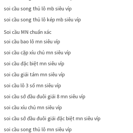
soi cầu song thủ lô mb siêu víp
soi cầu song thủ lô kép mb siêu víp
Soi cầu MN chuẩn xác
soi cầu bao lô mn siêu víp
soi cầu cặp xíu chủ mn siêu víp
soi cầu đặc biệt mn siêu víp
soi cầu giải tám mn siêu víp
soi cầu lô 3 số mn siêu víp
soi cầu sớ đầu đuôi giải 8 mn siêu víp
soi cầu xíu chủ mn siêu víp
soi cầu sớ đầu đuôi giải đặc biệt mn siêu víp
soi cầu song thủ lô mn siêu víp