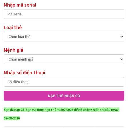
Nhập mã serial
Loại thẻ
Mệnh giá
Nhập số điện thoại
Bạn đã nạp 0đ, Bạn vui lòng nạp thêm 800.000đ để hệ thống hiển thị cầu ngày:
07-08-2026