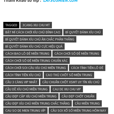
Tham Khảo số vip :
LAYSO3MIEN.COM
TAGGED
3CANG XIU CHU MT
BẬT MÍ CÁCH CHƠI XỈU CHỦ ĐỈNH CAO
BÍ QUYẾT ĐÁNH XỈU CHỦ
BÍ QUYẾT ĐÁNH XỈU CHỦ ĂN CHẮC PHẦN THẮNG
BÍ QUYẾT ĐÁNH XỈU CHỦ CỰC HIỆU QUẢ
CÁCH BAO LÔ ĐỀ MIỀN TRUNG
CÁCH CHƠI SỐ ĐỀ MIỀN TRUNG
CÁCH CHƠI SỐ ĐỀ MIỀN TRUNG CHUẨN XÁC
CÁCH CHƠI SOI CẦU XỈU CHỦ MIỀN TRUNG
CÁCH TÍNH TIỀN LÔ ĐỀ
CÁCH TÍNH TIỀN XỈU CHỦ
CAO THỦ CHỐT SỐ MIỀN TRUNG
CẦU 3 CÀNG VIP NHẤT
CẦU CHUẨN CHỐT XSMT UY TÍN XÍU CHỦ
CẦU DỀ XỈU CHỦ MIỀN TRUNG
CAU DE XIU CHU VIP
CẦU ĐẸP CẶP XÍU CHỦ MIỀN TRUNG
CẦU ĐẸP CHỐT CHUẨN
CẦU ĐẸP XỈU CHỦ MIỀN TRUNG CHẮC THẮNG
CẦU MIỀN TRUNG
CAU SO DE MIEN TRUNG VÍP
CẦU SOI XỔ SỐ MIỀN TRUNG HÔM NAY