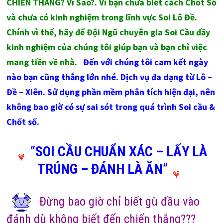
CHIẾN THẮNG? Vì Sao?.
Vì bạn chưa biết cách Chốt Số
và chưa có kinh nghiệm trong lĩnh vực Soi Lô Đề.
Chính vì thế, hãy để Đội Ngũ chuyên gia Soi Cầu đầy
kinh nghiệm của chúng tôi giúp bạn và bạn chỉ việc
mang tiền về nhà.
Đến với chúng tôi cam kết ngày
nào bạn cũng thắng lớn nhé. Dịch vụ đa dạng từ Lô –
Đề – Xiên. Sử dụng phần mềm phân tích hiện đại, nên
không bao giờ có sự sai sót trong quá trình Soi cầu &
Chốt số.
“SOI CẦU CHUẨN XÁC – LẤY LÀ
TRÚNG – ĐÁNH LÀ ĂN”
Đừng bao giờ chỉ biết gù đầu vào
đánh dù không biết đến chiến thắng???