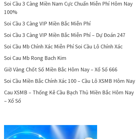
Soi Cầu 3 Càng Miền Nam Cực Chuẩn Miễn Phí Hôm Nay
100%
Soi Cầu 3 Càng VIP Miền Bắc Miễn Phí
Soi Cầu 3 Càng VIP Miền Bắc Miễn Phí – Dự Đoán 247
Soi Cầu Mb Chính Xác Miễn Phí Soi Cầu Lô Chính Xác
Soi Cau Mb Rong Bach Kim
Giờ Vàng Chốt Số Miền Bắc Hôm Nay – Xổ Số 666
Soi Cầu Miền Bắc Chính Xác 100 – Cầu Lô XSMB Hôm Nay
Cau XSMB – Thống Kê Cầu Bạch Thủ Miền Bắc Hôm Nay
– Xổ Số