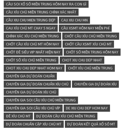
CẦU SOI XỔ SỐ MIỀN TRUNG HÔM NAY RA CON GÌ
CẦU XỈU CHỦ MIỀN TRUNG CHÍNH XÁC NHẤT
CẦU XIU CHU MIEN TRUNG ĐẸP
CAU XIU CHU MN
CAU XỈU CHỦ MT CHAY 5 NGAY
CẦU XSMT HÔM NAY MIỄN PHÍ
CHÍNH XÁC XỈU CHỦ MIỀN TRUNG
CHỐT CẦU XỈU CHỦ MIỀN TRUNG
CHỐT CẦU XỈU CHỦ MT HÔM NAY
CHỐT CẦU XSMT XỈU CHỦ MT
CHỐT ĐỀ SIÊU VIP NHẤT HIỆN NAY
CHỐT SỐ MIỀN TRUNG HÔM NAY
CHỐT SỐ XỈU CHỦ MIỀN TRUNG
CHOT XIU CHU DEP NHAT
CHOT XIU CHU DEP NHAT HOM NAY
CHỐT XỈU CHỦ MIỀN TRUNG
CHUYÊN GIA DỰ ĐOÁN CHUẨN
CHUYÊN GIA DỰ ĐOÁN CHUẨN XÍU CHỦ
CHUYÊN GIA DỰ ĐOÁN XÍU
CHUYÊN GIA DỰ ĐOÁN XÍU CHỦ
CHUYÊN GIA SOI CẦU XỈU CHỦ MIỀN TRUNG
CHUYÊN GIA SOI CẦU XÍU CHỦ VÍP
DE XIU CHU DEP HOM NAY
ĐỀ XỈU CHỦ MT
DỰ ĐOÁN CẦU XỈU CHỦ MIỀN TRUNG
DỰ ĐOÁN CHUẨN CẶP XÍU CHỦ MT
DỰ ĐOÁN KẾT QUẢ XỔ SỐ MT