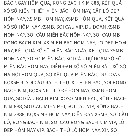
BẮC NGÀY HÔM QUA, RONG BACH KIM 888, KẾT QUẢ
XỔ SỐ KIẾN THIẾT MIỀN BẮC HÔM NAY, CẶP LÔ ĐẸP
HÔM NAY, XS MB HOM NAY, XSMB HÔM QUA, KẾT QUẢ
XỔ SỐ HÔM NAY XSMB, SOI CAU VIP, DU DOAN XSMB
HOM NAY, SOI CẦU MIỀN BẮC HÔM NAY, SOI CAU MB
RONG BACH KIM, XS MIEN BAC HOM NAY, LO DEP HOM
NAY, KẾT QUẢ XỔ SỐ MIỀN BẮC NGÀY, KET QUA XSMB
HOM NAY, XO SO MIỀN BẮC, SOI CẦU DỰ ĐOÁN XỔ SỐ
MIỀN BẮC HÔM NAY, DIỄN ĐÀN XỔ SỐ MIỀN BẮC, XỔ SỐ
HÀ NỘI HÔM QUA, SỔ KẾT QUẢ MIỀN BẮC, DU DOAN
KQXSMB, SOI CẦU BẠCH THỦ, XO MIEN BAC, SOI RONG
BACH KIM, KQXS NET, LÔ ĐỀ HÔM NAY, XSMB HOM
QUA, SOI CẦU BẠCH KIM, XOSO MIEN BAC, RỒNG BẠCH
KIM 888, SOI CAU MIEN PHI, SOI CẦU VIP, RỒNG BẠCH
KIM 2888, KQXS MB HOM NAY, DIỄN ĐÀN XSMB, SOI CẦU
LÔ, RONGBACH KIM, SOI CAU RONG BACH KIM VIP, LÔ
ĐẸP HÔM NAY VIP, BẠCH THỦ LÔ HÔM NAY, XIN SỐ