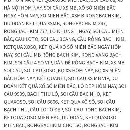
HÀ NỘI HOM NAY, SOI CẦU XS MB, XÔ SÔ MIÊN BĂC
NGAY HÔM NAY, XO MIEN BẮC, XSMB RONGBACHKIM,
DU ĐOAN KET QUA XSMB, RONGBACHKIM 247,
RONGBACHKIM 777, LO KHUNG 1 NGAY, SOI CAU MIEN
BẮC, CAU LOTO, SOI CAU 3CANG, CẦU RÔNG BACH KIM,
KETQUA XOSO, KẾT QUẢ XỔ SỐ MIÊN BẮC NGÀY HÔM
NAY, SOI CÂU MB RÔNG BACH KIM, RONG VANG BẠCH
KIM, SOI CÂU 4 SO VIP, DÀN ĐỀ RỒNG BẠCH KIM, XS MB
SOI CAU, SOI CAU XOSO, KQ XS HÔM NAY, KQ XS MIỀN
BẮC HÔM NAY, KẾT QUANET, SOI CAU XS MB VIP, DU
ĐOÁN KẾT QUẢ XỔ SỐ MIỀN BẮC, LÔ DEP HÔM NAY, SOI
CÂU 9999, BACH THU LÔ, SOI CẦU BAC NHO, KET
QUAXOSO, SOI CÂU 6666, KET QUA XÔ SỐ, SOI CẦU
BẠCH THU, CẦU LOTO ĐẸP, SOI CAU RONG BACHKIM,
KETQUA XOSO MIEN BAC, DU ĐOÁN, KETQUASOXO
MIENBAC, RONGBACHKIM CHOTSO, RONGBACHKIM