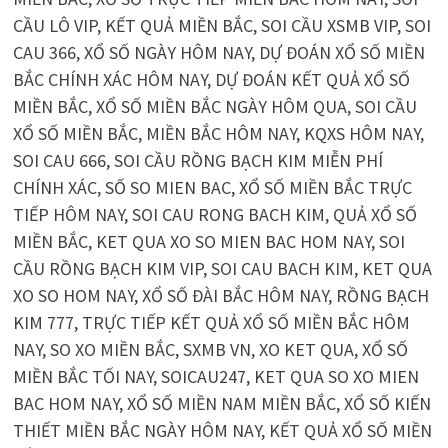
CẦU LÔ VIP, KẾT QUẢ MIỀN BẮC, SOI CẦU XSMB VIP, SOI
CAU 366, XỔ SỐ NGÀY HÔM NAY, DỰ ĐOÁN XỔ SỐ MIỀN
BẮC CHÍNH XÁC HÔM NAY, DỰ ĐOÁN KẾT QUẢ XỔ SỐ
MIỀN BẮC, XỔ SỐ MIỀN BẮC NGÀY HÔM QUA, SOI CẦU
XỔ SỐ MIỀN BẮC, MIỀN BẮC HÔM NAY, KQXS HÔM NAY,
SOI CAU 666, SOI CẦU RỒNG BẠCH KIM MIỄN PHÍ
CHÍNH XÁC, SỐ SO MIEN BAC, XỔ SỐ MIỀN BẮC TRỰC
TIẾP HÔM NAY, SOI CAU RONG BACH KIM, QUẢ XỔ SỐ
MIỀN BẮC, KET QUA XO SO MIEN BAC HOM NAY, SOI
CẦU RỒNG BẠCH KIM VIP, SOI CAU BACH KIM, KET QUA
XO SO HOM NAY, XỔ SỐ ĐÀI BẮC HÔM NAY, RỒNG BẠCH
KIM 777, TRỰC TIẾP KẾT QUẢ XỔ SỐ MIỀN BẮC HÔM
NAY, SO XO MIỀN BẮC, SXMB VN, XO KET QUA, XỔ SỐ
MIỀN BẮC TỐI NAY, SOICAU247, KET QUA SO XO MIEN
BAC HOM NAY, XỔ SỐ MIỀN NAM MIỀN BẮC, XỔ SỐ KIẾN
THIẾT MIỀN BẮC NGÀY HÔM NAY, KẾT QUẢ XỔ SỐ MIỀN