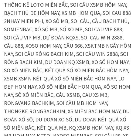
THỐNG KÊ LOTO MIỀN BẮC, SOI CÂU XSMB HÔM NAY,
BẠCH THỦ DE HÔM NAY, XS MB HOM QUA, SOI CAU 888
2NHAY MIEN PHI, XO SÔ MB, SOI CÂU, CẦU BẠCH THỦ,
SOMIENBAC, XÔ SỐ MB, SỐ XO MB, SOI CAU VIP 888,
SOI CẦU VIP MB, DỰ ĐOÁN KQXS, SOI CAU WIN 2888,
CẦU 888, XOSO HOM NAY, CẦU 666, XSKTMB NGÀY HÔM
NAY, SOI CÂU RÔNG BACH KIM, SOI CẦU WIN 2888, SOI
RÔNG BACH KIM, DU DOAN KQ XSMB, XO SỐ HOM NAY,
SO XÔ MIÊN BẮC, KẾT QUẢ SỔ XÔ MIÊN BẮC HÔM NAY,
XSMB XSMN KẾT QUẢ XỐ SỐ MIỀN BẮC HÔM NAY, LO
ĐEP HOM NAY, XỔ SỐ MIỀN BẮC HOM QUA, XỔ SO HOM
NAY, SÔ XÔ MIÊN BÂC, CÂU XSMB, CAU XS MB,
RONGVANG BACHKIM, SOI CẦU MB HOM NAY,
THONGKE RONGBACHKIM, XS MIÊN BAC HOM NAY, DU
ĐOÁN XỔ SỐ, DU DOAN XO SỐ, DU DOAN KẾT QUẢ XỔ
SỐ MIỀN BẮC, KẾT QUA MB, KQ XSMB HOM NAY, KQ XS
MB HOM NAY, KETQUAXOSO MIENBAC, SOI CÂU 88, XS