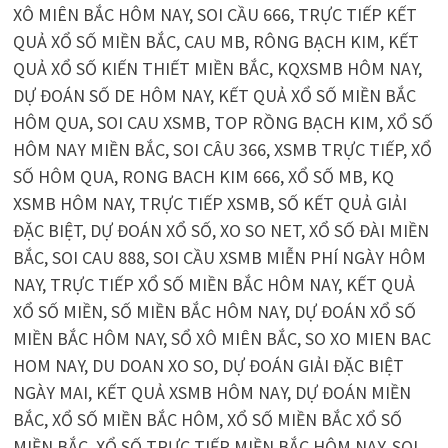
XÔ MIÊN BẮC HÔM NAY, SOI CẦU 666, TRỰC TIẾP KẾT
QUẢ XỔ SỐ MIỀN BẮC, CAU MB, RÔNG BẠCH KIM, KẾT
QUẢ XỔ SỐ KIẾN THIẾT MIỀN BẮC, KQXSMB HÔM NAY,
DỰ ĐOÁN SỐ DE HÔM NAY, KẾT QUẢ XỔ SỐ MIỀN BẮC
HÔM QUA, SOI CAU XSMB, TOP RỒNG BẠCH KIM, XỔ SỐ
HÔM NAY MIỀN BẮC, SOI CÂU 366, XSMB TRỰC TIẾP, XỔ
SỐ HÔM QUA, RONG BACH KIM 666, XỔ SỐ MB, KQ
XSMB HÔM NAY, TRỰC TIẾP XSMB, SỐ KẾT QUẢ GIẢI
ĐẶC BIỆT, DỰ ĐOÁN XỔ SỐ, XO SO NET, XỔ SỐ ĐÀI MIỀN
BẮC, SOI CAU 888, SOI CẦU XSMB MIỄN PHÍ NGÀY HÔM
NAY, TRỰC TIẾP XỔ SỐ MIỀN BẮC HÔM NAY, KẾT QUẢ
XỔ SỐ MIỀN, SỐ MIỀN BẮC HÔM NAY, DỰ ĐOÁN XỔ SỐ
MIỀN BẮC HÔM NAY, SỔ XÔ MIÊN BẮC, SO XO MIEN BAC
HOM NAY, DU DOAN XO SO, DỰ ĐOÁN GIẢI ĐẶC BIỆT
NGÀY MAI, KẾT QUẢ XSMB HÔM NAY, DỰ ĐOÁN MIỀN
BẮC, XỔ SỐ MIỀN BẮC HÔM, XỔ SỐ MIỀN BẮC XỔ SỐ
MIỀN BẮC, XỔ SỐ TRỰC TIẾP MIỀN BẮC HÔM NAY, SOI