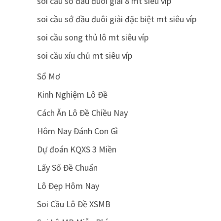
soi cầu sớ đầu đuôi giải 8 mt siêu víp
soi cầu sớ đầu đuôi giải đặc biệt mt siêu víp
soi cầu song thủ lô mt siêu víp
soi cầu xíu chủ mt siêu víp
Sổ Mơ
Kinh Nghiệm Lô Đề
Cách Ăn Lô Đề Chiều Nay
Hôm Nay Đánh Con Gì
Dự đoán KQXS 3 Miền
Lấy Số Đề Chuẩn
Lô Đẹp Hôm Nay
Soi Cầu Lô Đề XSMB