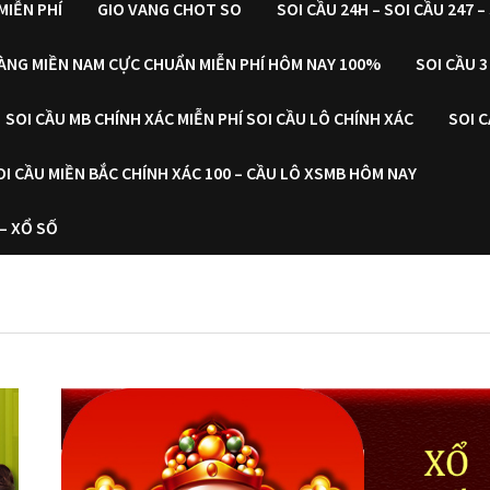
MIỄN PHÍ
GIO VANG CHOT SO
SOI CẦU 24H – SOI CẦU 247 
CÀNG MIỀN NAM CỰC CHUẨN MIỄN PHÍ HÔM NAY 100%
SOI CẦU 3
SOI CẦU MB CHÍNH XÁC MIỄN PHÍ SOI CẦU LÔ CHÍNH XÁC
SOI 
OI CẦU MIỀN BẮC CHÍNH XÁC 100 – CẦU LÔ XSMB HÔM NAY
– XỔ SỐ