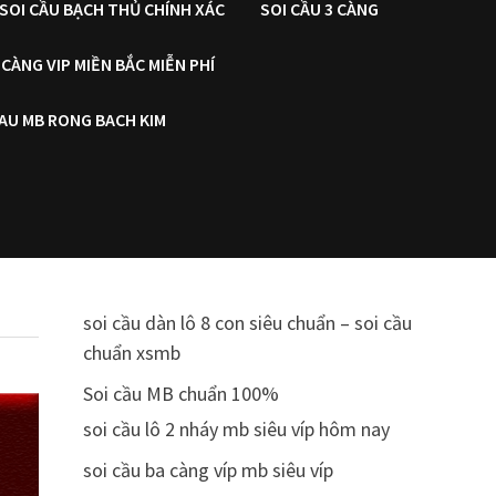
– SOI CẦU BẠCH THỦ CHÍNH XÁC
SOI CẦU 3 CÀNG
 CÀNG VIP MIỀN BẮC MIỄN PHÍ
CAU MB RONG BACH KIM
soi cầu dàn lô 8 con siêu chuẩn – soi cầu
chuẩn xsmb
Soi cầu MB chuẩn 100%
soi cầu lô 2 nháy mb siêu víp hôm nay
soi cầu ba càng víp mb siêu víp