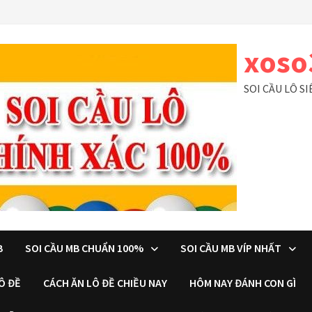
xoso
SOI CẦU LÔ S
B
SOI CẦU MB CHUẨN 100%
SOI CẦU MB VÍP NHẤT
Ô ĐỀ
CÁCH ĂN LÔ ĐỀ CHIỀU NAY
HÔM NAY ĐÁNH CON GÌ