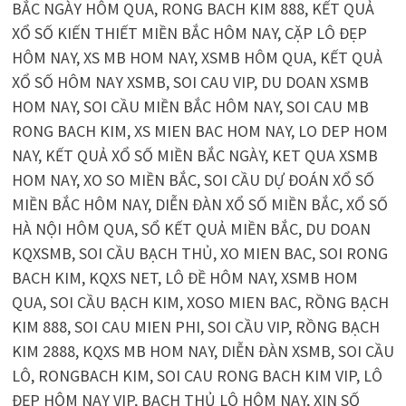
BẮC NGÀY HÔM QUA, RONG BACH KIM 888, KẾT QUẢ
XỔ SỐ KIẾN THIẾT MIỀN BẮC HÔM NAY, CẶP LÔ ĐẸP
HÔM NAY, XS MB HOM NAY, XSMB HÔM QUA, KẾT QUẢ
XỔ SỐ HÔM NAY XSMB, SOI CAU VIP, DU DOAN XSMB
HOM NAY, SOI CẦU MIỀN BẮC HÔM NAY, SOI CAU MB
RONG BACH KIM, XS MIEN BAC HOM NAY, LO DEP HOM
NAY, KẾT QUẢ XỔ SỐ MIỀN BẮC NGÀY, KET QUA XSMB
HOM NAY, XO SO MIỀN BẮC, SOI CẦU DỰ ĐOÁN XỔ SỐ
MIỀN BẮC HÔM NAY, DIỄN ĐÀN XỔ SỐ MIỀN BẮC, XỔ SỐ
HÀ NỘI HÔM QUA, SỔ KẾT QUẢ MIỀN BẮC, DU DOAN
KQXSMB, SOI CẦU BẠCH THỦ, XO MIEN BAC, SOI RONG
BACH KIM, KQXS NET, LÔ ĐỀ HÔM NAY, XSMB HOM
QUA, SOI CẦU BẠCH KIM, XOSO MIEN BAC, RỒNG BẠCH
KIM 888, SOI CAU MIEN PHI, SOI CẦU VIP, RỒNG BẠCH
KIM 2888, KQXS MB HOM NAY, DIỄN ĐÀN XSMB, SOI CẦU
LÔ, RONGBACH KIM, SOI CAU RONG BACH KIM VIP, LÔ
ĐẸP HÔM NAY VIP, BẠCH THỦ LÔ HÔM NAY, XIN SỐ