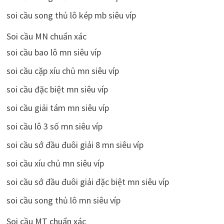
soi cầu song thủ lô kép mb siêu víp
Soi cầu MN chuẩn xác
soi cầu bao lô mn siêu víp
soi cầu cặp xíu chủ mn siêu víp
soi cầu đặc biệt mn siêu víp
soi cầu giải tám mn siêu víp
soi cầu lô 3 số mn siêu víp
soi cầu sớ đầu đuôi giải 8 mn siêu víp
soi cầu xíu chủ mn siêu víp
soi cầu sớ đầu đuôi giải đặc biệt mn siêu víp
soi cầu song thủ lô mn siêu víp
Soi cầu MT chuẩn xác