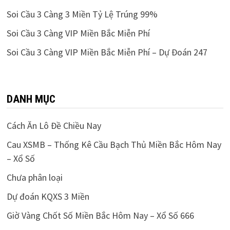
Soi Cầu 3 Càng 3 Miền Tỷ Lệ Trúng 99%
Soi Cầu 3 Càng VIP Miền Bắc Miễn Phí
Soi Cầu 3 Càng VIP Miền Bắc Miễn Phí – Dự Đoán 247
DANH MỤC
Cách Ăn Lô Đề Chiều Nay
Cau XSMB – Thống Kê Cầu Bạch Thủ Miền Bắc Hôm Nay
– Xổ Số
Chưa phân loại
Dự đoán KQXS 3 Miền
Giờ Vàng Chốt Số Miền Bắc Hôm Nay – Xổ Số 666