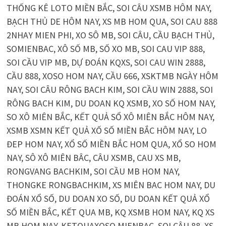
THỐNG KÊ LOTO MIỀN BẮC, SOI CÂU XSMB HÔM NAY,
BẠCH THỦ DE HÔM NAY, XS MB HOM QUA, SOI CAU 888
2NHAY MIEN PHI, XO SÔ MB, SOI CÂU, CẦU BẠCH THỦ,
SOMIENBAC, XÔ SỐ MB, SỐ XO MB, SOI CAU VIP 888,
SOI CẦU VIP MB, DỰ ĐOÁN KQXS, SOI CAU WIN 2888,
CẦU 888, XOSO HOM NAY, CẦU 666, XSKTMB NGÀY HÔM
NAY, SOI CÂU RÔNG BACH KIM, SOI CẦU WIN 2888, SOI
RÔNG BACH KIM, DU DOAN KQ XSMB, XO SỐ HOM NAY,
SO XÔ MIÊN BẮC, KẾT QUẢ SỔ XÔ MIÊN BẮC HÔM NAY,
XSMB XSMN KẾT QUẢ XỐ SỐ MIỀN BẮC HÔM NAY, LO
ĐEP HOM NAY, XỔ SỐ MIỀN BẮC HOM QUA, XỔ SO HOM
NAY, SÔ XÔ MIÊN BÂC, CÂU XSMB, CAU XS MB,
RONGVANG BACHKIM, SOI CẦU MB HOM NAY,
THONGKE RONGBACHKIM, XS MIÊN BAC HOM NAY, DU
ĐOÁN XỔ SỐ, DU DOAN XO SỐ, DU DOAN KẾT QUẢ XỔ
SỐ MIỀN BẮC, KẾT QUA MB, KQ XSMB HOM NAY, KQ XS
MB HOM NAY, KETQUAXOSO MIENBAC, SOI CÂU 88, XS