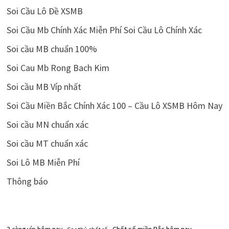
Soi Cầu Lô Đề XSMB
Soi Cầu Mb Chính Xác Miễn Phí Soi Cầu Lô Chính Xác
Soi cầu MB chuẩn 100%
Soi Cau Mb Rong Bach Kim
Soi cầu MB Víp nhất
Soi Cầu Miền Bắc Chính Xác 100 – Cầu Lô XSMB Hôm Nay
Soi cầu MN chuẩn xác
Soi cầu MT chuẩn xác
Soi Lô MB Miễn Phí
Thông báo