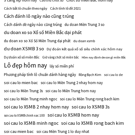
Chốt số miền Bắc hôm nay
3 càng víp hôm nay
Cao thủ chốt số
Cách bắt lô chuẩn theo ngày
Cách tính lô đề 2021
Cách đánh lô ngày nào cũng trúng
Cách đánh đề ngày nào cũng trúng
du doan Miền Trung 3 so
du doan xo so Xổ số Miền Bắc dại phát
du doan xo so Xổ Số Miền Trung dại phát
du doan xsmb
du doan XSMB 3 so
Dự đoán kết quả xổ số siêu chính xác hôm nay
Dự đoán xổ số miền Bắc
Giờ vàng chốt số miền bắc
Hôm nay đánh de con gì miền Bắc
Lô đẹp hôm nay
lấy số miễn phí
Phương pháp tính lô chuẩn đánh hàng ngày
Rồng Bạch Kim
soi cau lo de
soi cau lo mien bac
soi cau lo Miền Trung 2 nhay hom nay
soi cau lo Miền Trung 3s
soi cau lo Miền Trung hom nay
soi cau lo Miền Trung minh ngoc
soi cau lo Miền Trung rong bach kim
soi cau lo XSMB 2 nhay hom nay
soi cau lo XSMB 3s
soi cau lo XSMB hom nay
soi cau lo XSMB chinh xac 100
soi cau lo XSMB minh ngoc
soi cau lo XSMB rong bach kim
soi cau mien bac
soi cau Miền Trung 1 lo duy nhat