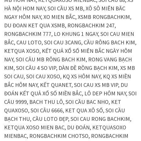
HÀ NỘI HOM NAY, SOI CẦU XS MB, XÔ SÔ MIÊN BĂC
NGAY HÔM NAY, XO MIEN BẮC, XSMB RONGBACHKIM,
DU ĐOAN KET QUA XSMB, RONGBACHKIM 247,
RONGBACHKIM 777, LO KHUNG 1 NGAY, SOI CAU MIEN
BẮC, CAU LOTO, SOI CAU 3CANG, CẦU RÔNG BACH KIM,
KETQUA XOSO, KẾT QUẢ XỔ SỐ MIÊN BẮC NGÀY HÔM
NAY, SOI CÂU MB RÔNG BACH KIM, RONG VANG BẠCH
KIM, SOI CÂU 4 SO VIP, DÀN ĐỀ RỒNG BẠCH KIM, XS MB
SOI CAU, SOI CAU XOSO, KQ XS HÔM NAY, KQ XS MIỀN
BẮC HÔM NAY, KẾT QUANET, SOI CAU XS MB VIP, DU
ĐOÁN KẾT QUẢ XỔ SỐ MIỀN BẮC, LÔ DEP HÔM NAY, SOI
CÂU 9999, BACH THU LÔ, SOI CẦU BAC NHO, KET
QUAXOSO, SOI CÂU 6666, KET QUA XÔ SỐ, SOI CẦU
BẠCH THU, CẦU LOTO ĐẸP, SOI CAU RONG BACHKIM,
KETQUA XOSO MIEN BAC, DU ĐOÁN, KETQUASOXO
MIENBAC, RONGBACHKIM CHOTSO, RONGBACHKIM