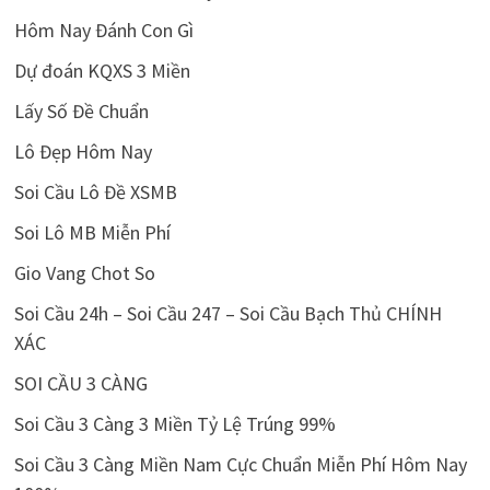
Hôm Nay Đánh Con Gì
Dự đoán KQXS 3 Miền
Lấy Số Đề Chuẩn
Lô Đẹp Hôm Nay
Soi Cầu Lô Đề XSMB
Soi Lô MB Miễn Phí
Gio Vang Chot So
Soi Cầu 24h – Soi Cầu 247 – Soi Cầu Bạch Thủ CHÍNH
XÁC
SOI CẦU 3 CÀNG
Soi Cầu 3 Càng 3 Miền Tỷ Lệ Trúng 99%
Soi Cầu 3 Càng Miền Nam Cực Chuẩn Miễn Phí Hôm Nay