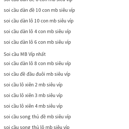
soi cầu dàn đề 10 con mb siêu víp
soi cầu dàn lô 10 con mb siêu víp
soi cầu dàn lô 4 con mb siêu víp
soi cầu dàn lô 6 con mb siêu víp
Soi cầu MB Víp nhất
soi cầu dàn lô 8 con mb siêu víp
soi cầu đề đầu đuôi mb siêu víp
soi cầu lô xiên 2 mb siêu víp
soi cầu lô xiên 3 mb siêu víp
soi cầu lô xiên 4 mb siêu víp
soi cầu song thủ đề mb siêu víp
soi cầu song thủ lô mb siêu víp