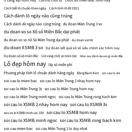
Chốt số miền Bắc hôm nay
3 càng víp hôm nay
Cao thủ chốt số
Cách bắt lô chuẩn theo ngày
Cách tính lô đề 2021
Cách đánh lô ngày nào cũng trúng
Cách đánh đề ngày nào cũng trúng
du doan Miền Trung 3 so
du doan xo so Xổ số Miền Bắc dại phát
du doan xo so Xổ Số Miền Trung dại phát
du doan xsmb
du doan XSMB 3 so
Dự đoán kết quả xổ số siêu chính xác hôm nay
Dự đoán xổ số miền Bắc
Giờ vàng chốt số miền bắc
Hôm nay đánh de con gì miền Bắc
Lô đẹp hôm nay
lấy số miễn phí
Phương pháp tính lô chuẩn đánh hàng ngày
Rồng Bạch Kim
soi cau lo de
soi cau lo mien bac
soi cau lo Miền Trung 2 nhay hom nay
soi cau lo Miền Trung 3s
soi cau lo Miền Trung hom nay
soi cau lo Miền Trung minh ngoc
soi cau lo Miền Trung rong bach kim
soi cau lo XSMB 2 nhay hom nay
soi cau lo XSMB 3s
soi cau lo XSMB hom nay
soi cau lo XSMB chinh xac 100
soi cau lo XSMB minh ngoc
soi cau lo XSMB rong bach kim
soi cau mien bac
soi cau Miền Trung 1 lo duy nhat