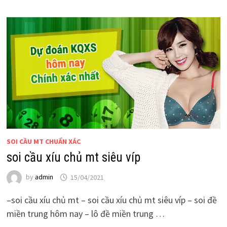
SOI CẦU MT CHUẨN XÁC
soi cầu xíu chủ mt siêu víp
by
admin
15/04/2021
–soi cầu xíu chủ mt – soi cầu xíu chủ mt siêu víp – soi đề
miền trung hôm nay – lô đề miền trung …