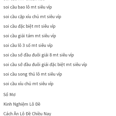
soi cầu bao lô mt siêu víp
soi cầu cặp xíu chủ mt siêu víp
soi cầu đặc biệt mt siêu víp
soi cầu giải tám mt siêu víp
soi cầu lô 3 số mt siêu víp
soi cầu sớ đầu đuôi giải 8 mt siêu víp
soi cầu sớ đầu đuôi giải đặc biệt mt siêu víp
soi cầu song thủ lô mt siêu víp
soi cầu xíu chủ mt siêu víp
Sổ Mơ
Kinh Nghiệm Lô Đề
Cách Ăn Lô Đề Chiều Nay