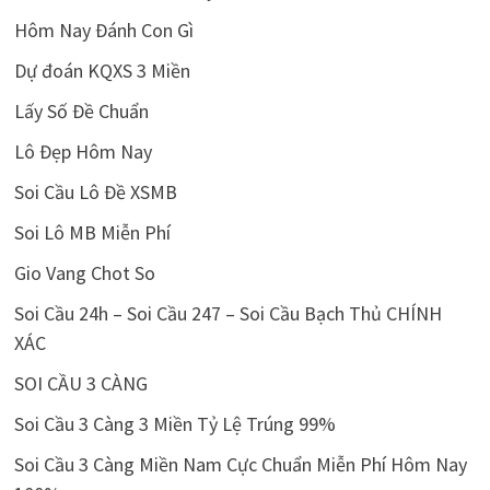
Hôm Nay Đánh Con Gì
Dự đoán KQXS 3 Miền
Lấy Số Đề Chuẩn
Lô Đẹp Hôm Nay
Soi Cầu Lô Đề XSMB
Soi Lô MB Miễn Phí
Gio Vang Chot So
Soi Cầu 24h – Soi Cầu 247 – Soi Cầu Bạch Thủ CHÍNH
XÁC
SOI CẦU 3 CÀNG
Soi Cầu 3 Càng 3 Miền Tỷ Lệ Trúng 99%
Soi Cầu 3 Càng Miền Nam Cực Chuẩn Miễn Phí Hôm Nay