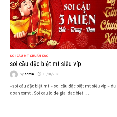
SOI CẦU MT CHUẨN XÁC
soi cầu đặc biệt mt siêu víp
by
admin
15/04/2021
–soi cầu đặc biệt mt – soi cầu đặc biệt mt siêu víp – du
doan xsmt . Soi cau lo de giai dac biet …