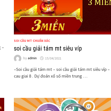
SOI CẦU MT CHUẨN XÁC
g –
soi cầu giải tám mt siêu víp
by
admin
15/04/2021
–Soi cầu giải tám mt – soi cầu giải tám mt siêu víp – 
cau giai 8 . Dự đoán xổ số miền trung …