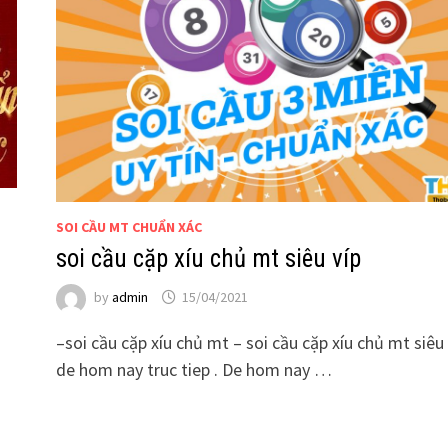
SOI CẦU MT CHUẨN XÁC
soi cầu cặp xíu chủ mt siêu víp
by
admin
15/04/2021
–soi cầu cặp xíu chủ mt – soi cầu cặp xíu chủ mt siêu 
de hom nay truc tiep . De hom nay …