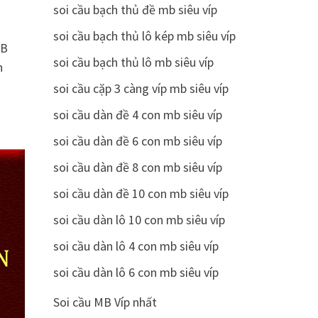
soi cầu bạch thủ đề mb siêu víp
soi cầu bạch thủ lô kép mb siêu víp
MB
soi cầu bạch thủ lô mb siêu víp
n
soi cầu cặp 3 càng víp mb siêu víp
soi cầu dàn đề 4 con mb siêu víp
soi cầu dàn đề 6 con mb siêu víp
soi cầu dàn đề 8 con mb siêu víp
soi cầu dàn đề 10 con mb siêu víp
soi cầu dàn lô 10 con mb siêu víp
soi cầu dàn lô 4 con mb siêu víp
soi cầu dàn lô 6 con mb siêu víp
Soi cầu MB Víp nhất