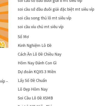
soi cầu sớ đầu đuôi giải 8 mt siêu víp
soi cầu sớ đầu đuôi giải đặc biệt mt siêu víp
soi cầu song thủ lô mt siêu víp
soi cầu xíu chủ mt siêu víp
Sổ Mơ
Kinh Nghiệm Lô Đề
Cách Ăn Lô Đề Chiều Nay
Hôm Nay Đánh Con Gì
Dự đoán KQXS 3 Miền
Lấy Số Đề Chuẩn
víp –
Lô Đẹp Hôm Nay
Soi Cầu Lô Đề XSMB