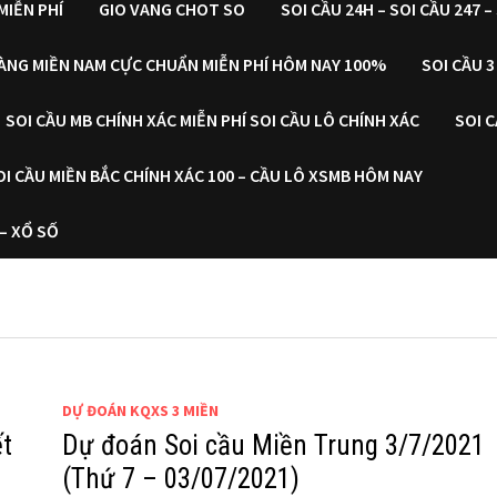
MIỄN PHÍ
GIO VANG CHOT SO
SOI CẦU 24H – SOI CẦU 247 
CÀNG MIỀN NAM CỰC CHUẨN MIỄN PHÍ HÔM NAY 100%
SOI CẦU 3
SOI CẦU MB CHÍNH XÁC MIỄN PHÍ SOI CẦU LÔ CHÍNH XÁC
SOI 
OI CẦU MIỀN BẮC CHÍNH XÁC 100 – CẦU LÔ XSMB HÔM NAY
– XỔ SỐ
DỰ ĐOÁN KQXS 3 MIỀN
ết
Dự đoán Soi cầu Miền Trung 3/7/2021
(Thứ 7 – 03/07/2021)