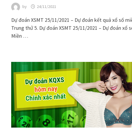
by
24/11/2021
Dự đoán XSMT 25/11/2021 – Dự đoán kết quả xổ số mi
Trung thứ 5. Dự đoán XSMT 25/11/2021 – Dự đoán xổ s
Miền …