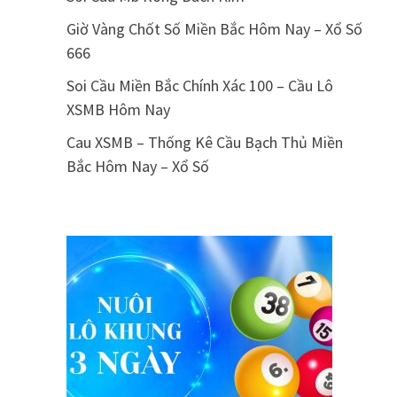
Giờ Vàng Chốt Số Miền Bắc Hôm Nay – Xổ Số
666
Soi Cầu Miền Bắc Chính Xác 100 – Cầu Lô
XSMB Hôm Nay
Cau XSMB – Thống Kê Cầu Bạch Thủ Miền
Bắc Hôm Nay – Xổ Số