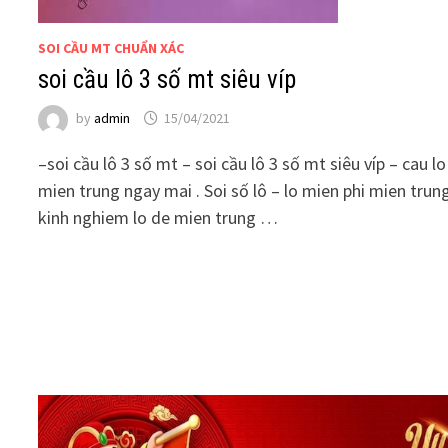
SOI CẦU MT CHUẨN XÁC
soi cầu lô 3 số mt siêu víp
by
admin
15/04/2021
–soi cầu lô 3 số mt – soi cầu lô 3 số mt siêu víp – cau lo
mien trung ngay mai . Soi số lô – lo mien phi mien trun
kinh nghiem lo de mien trung …