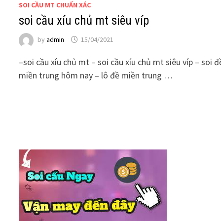
SOI CẦU MT CHUẨN XÁC
soi cầu xíu chủ mt siêu víp
by
admin
15/04/2021
–soi cầu xíu chủ mt – soi cầu xíu chủ mt siêu víp – soi đ
miền trung hôm nay – lô đề miền trung …