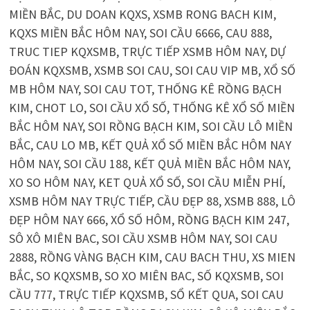
MIỀN BẮC, DU DOAN KQXS, XSMB RONG BACH KIM,
KQXS MIỀN BẮC HÔM NAY, SOI CẦU 6666, CAU 888,
TRUC TIEP KQXSMB, TRỰC TIẾP XSMB HÔM NAY, DỰ
ĐOÁN KQXSMB, XSMB SOI CAU, SOI CAU VIP MB, XỔ SỐ
MB HÔM NAY, SOI CAU TOT, THỐNG KÊ RỒNG BẠCH
KIM, CHOT LO, SOI CẦU XỔ SỐ, THỐNG KÊ XỔ SỐ MIỀN
BẮC HÔM NAY, SOI RỒNG BẠCH KIM, SOI CẦU LÔ MIỀN
BẮC, CAU LO MB, KẾT QUẢ XỔ SỐ MIỀN BẮC HÔM NAY
HÔM NAY, SOI CẦU 188, KẾT QUẢ MIỀN BẮC HÔM NAY,
XO SO HÔM NAY, KET QUẢ XỔ SỐ, SOI CẦU MIỄN PHÍ,
XSMB HÔM NAY TRỰC TIẾP, CẦU ĐẸP 88, XSMB 888, LÔ
ĐẸP HÔM NAY 666, XỔ SỐ HÔM, RỒNG BẠCH KIM 247,
SÔ XÔ MIÊN BAC, SOI CẦU XSMB HÔM NAY, SOI CAU
2888, RỒNG VÀNG BẠCH KIM, CAU BACH THU, XS MIEN
BẮC, SO KQXSMB, SO XO MIÊN BAC, SỐ KQXSMB, SOI
CẦU 777, TRỰC TIẾP KQXSMB, SỔ KẾT QUA, SOI CAU