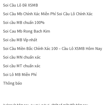
Soi Cầu Lô Đề XSMB
Soi Cầu Mb Chính Xác Miễn Phí Soi Cầu Lô Chính Xác
Soi cầu MB chuẩn 100%
Soi Cau Mb Rong Bach Kim
Soi cầu MB Víp nhất
Soi Cầu Miền Bắc Chính Xác 100 – Cầu Lô XSMB Hôm Nay
Soi cầu MN chuẩn xác
Soi cầu MT chuẩn xác
Soi Lô MB Miễn Phí
Thông báo