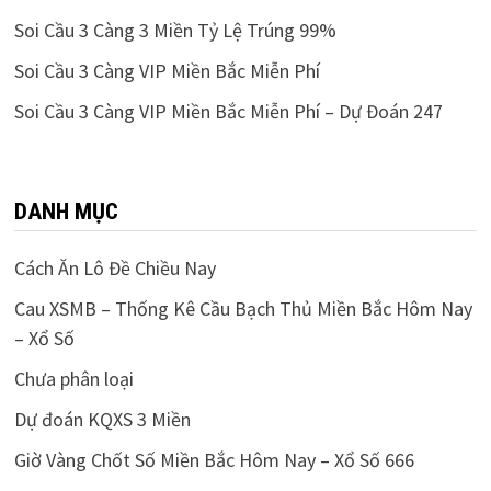
Soi Cầu 3 Càng 3 Miền Tỷ Lệ Trúng 99%
Soi Cầu 3 Càng VIP Miền Bắc Miễn Phí
Soi Cầu 3 Càng VIP Miền Bắc Miễn Phí – Dự Đoán 247
DANH MỤC
Cách Ăn Lô Đề Chiều Nay
Cau XSMB – Thống Kê Cầu Bạch Thủ Miền Bắc Hôm Nay
– Xổ Số
Chưa phân loại
Dự đoán KQXS 3 Miền
Giờ Vàng Chốt Số Miền Bắc Hôm Nay – Xổ Số 666