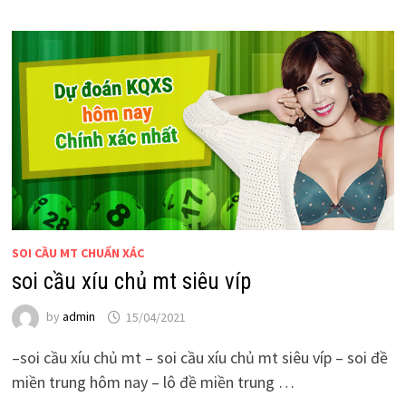
SOI CẦU MT CHUẨN XÁC
soi cầu xíu chủ mt siêu víp
by
admin
15/04/2021
–soi cầu xíu chủ mt – soi cầu xíu chủ mt siêu víp – soi đề
miền trung hôm nay – lô đề miền trung …