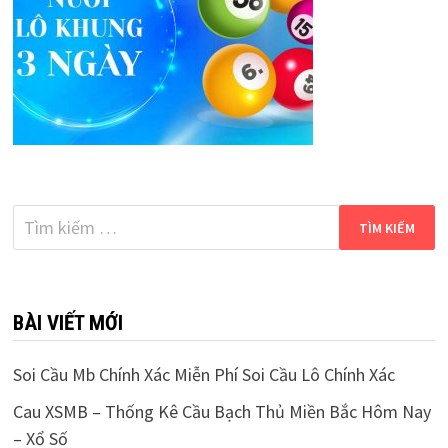
Tìm
kiếm
cho:
BÀI VIẾT MỚI
Soi Cầu Mb Chính Xác Miễn Phí Soi Cầu Lô Chính Xác
Cau XSMB – Thống Kê Cầu Bạch Thủ Miền Bắc Hôm Nay
– Xổ Số