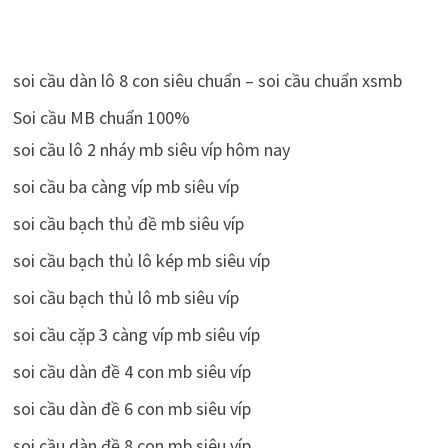
soi cầu dàn lô 8 con siêu chuẩn – soi cầu chuẩn xsmb
Soi cầu MB chuẩn 100%
soi cầu lô 2 nháy mb siêu víp hôm nay
soi cầu ba càng víp mb siêu víp
soi cầu bạch thủ đề mb siêu víp
soi cầu bạch thủ lô kép mb siêu víp
soi cầu bạch thủ lô mb siêu víp
soi cầu cặp 3 càng víp mb siêu víp
soi cầu dàn đề 4 con mb siêu víp
soi cầu dàn đề 6 con mb siêu víp
soi cầu dàn đề 8 con mb siêu víp