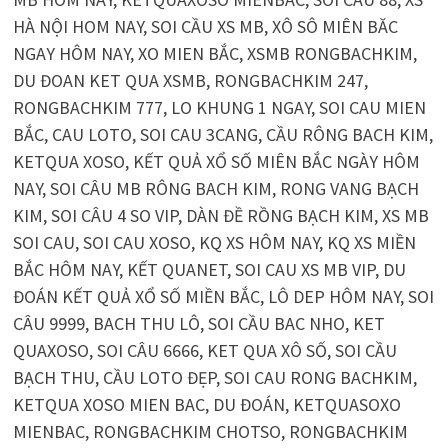
HÀ NỘI HOM NAY, SOI CẦU XS MB, XÔ SÔ MIÊN BĂC
NGAY HÔM NAY, XO MIEN BẮC, XSMB RONGBACHKIM,
DU ĐOAN KET QUA XSMB, RONGBACHKIM 247,
RONGBACHKIM 777, LO KHUNG 1 NGAY, SOI CAU MIEN
BẮC, CAU LOTO, SOI CAU 3CANG, CẦU RÔNG BACH KIM,
KETQUA XOSO, KẾT QUẢ XỔ SỐ MIÊN BẮC NGÀY HÔM
NAY, SOI CÂU MB RÔNG BACH KIM, RONG VANG BẠCH
KIM, SOI CÂU 4 SO VIP, DÀN ĐỀ RỒNG BẠCH KIM, XS MB
SOI CAU, SOI CAU XOSO, KQ XS HÔM NAY, KQ XS MIỀN
BẮC HÔM NAY, KẾT QUANET, SOI CAU XS MB VIP, DU
ĐOÁN KẾT QUẢ XỔ SỐ MIỀN BẮC, LÔ DEP HÔM NAY, SOI
CÂU 9999, BACH THU LÔ, SOI CẦU BAC NHO, KET
QUAXOSO, SOI CÂU 6666, KET QUA XÔ SỐ, SOI CẦU
BẠCH THU, CẦU LOTO ĐẸP, SOI CAU RONG BACHKIM,
KETQUA XOSO MIEN BAC, DU ĐOÁN, KETQUASOXO
MIENBAC, RONGBACHKIM CHOTSO, RONGBACHKIM