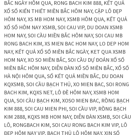
BẮC NGÀY HÔM QUA, RONG BACH KIM 888, KẾT QUẢ
XỔ SỐ KIẾN THIẾT MIỀN BẮC HÔM NAY, CẶP LÔ ĐẸP
HÔM NAY, XS MB HOM NAY, XSMB HÔM QUA, KẾT QUẢ
XỔ SỐ HÔM NAY XSMB, SOI CAU VIP, DU DOAN XSMB
HOM NAY, SOI CẦU MIỀN BẮC HÔM NAY, SOI CAU MB
RONG BACH KIM, XS MIEN BAC HOM NAY, LO DEP HOM
NAY, KẾT QUẢ XỔ SỐ MIỀN BẮC NGÀY, KET QUA XSMB
HOM NAY, XO SO MIỀN BẮC, SOI CẦU DỰ ĐOÁN XỔ SỐ
MIỀN BẮC HÔM NAY, DIỄN ĐÀN XỔ SỐ MIỀN BẮC, XỔ SỐ
HÀ NỘI HÔM QUA, SỔ KẾT QUẢ MIỀN BẮC, DU DOAN
KQXSMB, SOI CẦU BẠCH THỦ, XO MIEN BAC, SOI RONG
BACH KIM, KQXS NET, LÔ ĐỀ HÔM NAY, XSMB HOM
QUA, SOI CẦU BẠCH KIM, XOSO MIEN BAC, RỒNG BẠCH
KIM 888, SOI CAU MIEN PHI, SOI CẦU VIP, RỒNG BẠCH
KIM 2888, KQXS MB HOM NAY, DIỄN ĐÀN XSMB, SOI CẦU
LÔ, RONGBACH KIM, SOI CAU RONG BACH KIM VIP, LÔ
ĐẸP HÔM NAY VIP, BẠCH THỦ LÔ HÔM NAY, XIN SỐ