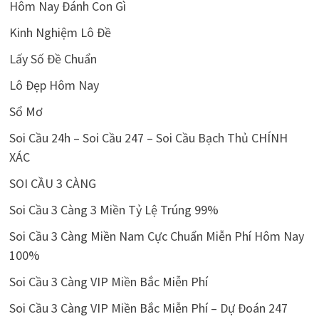
Hôm Nay Đánh Con Gì
Kinh Nghiệm Lô Đề
Lấy Số Đề Chuẩn
Lô Đẹp Hôm Nay
Sổ Mơ
Soi Cầu 24h – Soi Cầu 247 – Soi Cầu Bạch Thủ CHÍNH
XÁC
SOI CẦU 3 CÀNG
Soi Cầu 3 Càng 3 Miền Tỷ Lệ Trúng 99%
Soi Cầu 3 Càng Miền Nam Cực Chuẩn Miễn Phí Hôm Nay
100%
Soi Cầu 3 Càng VIP Miền Bắc Miễn Phí
Soi Cầu 3 Càng VIP Miền Bắc Miễn Phí – Dự Đoán 247