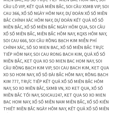
CẦU LÔ VIP, KẾT QUẢ MIỀN BẮC, SOI CẦU XSMB VIP, SOI
CAU 366, XỔ SỐ NGÀY HÔM NAY, DỰ ĐOÁN XỔ SỐ MIỀN
BẮC CHÍNH XÁC HÔM NAY, DỰ ĐOÁN KẾT QUẢ XỔ SỐ
MIỀN BẮC, XỔ SỐ MIỀN BẮC NGÀY HÔM QUA, SOI CẦU
XỔ SỐ MIỀN BẮC, MIỀN BẮC HÔM NAY, KQXS HÔM NAY,
SOI CAU 666, SOI CẦU RỒNG BẠCH KIM MIỄN PHÍ
CHÍNH XÁC, SỐ SO MIEN BAC, XỔ SỐ MIỀN BẮC TRỰC
TIẾP HÔM NAY, SOI CAU RONG BACH KIM, QUẢ XỔ SỐ
MIỀN BẮC, KET QUA XO SO MIEN BAC HOM NAY, SOI
CẦU RỒNG BẠCH KIM VIP, SOI CAU BACH KIM, KET QUA
XO SO HOM NAY, XỔ SỐ ĐÀI BẮC HÔM NAY, RỒNG BẠCH
KIM 777, TRỰC TIẾP KẾT QUẢ XỔ SỐ MIỀN BẮC HÔM
NAY, SO XO MIỀN BẮC, SXMB VN, XO KET QUA, XỔ SỐ
MIỀN BẮC TỐI NAY, SOICAU247, KET QUA SO XO MIEN
BAC HOM NAY, XỔ SỐ MIỀN NAM MIỀN BẮC, XỔ SỐ KIẾN
THIẾT MIỀN BẮC NGÀY HÔM NAY, KẾT QUẢ XỔ SỐ MIỀN