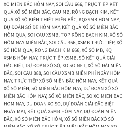
XÔ MIÊN BẮC HÔM NAY, SOI CẦU 666, TRỰC TIẾP KẾT
QUẢ XỔ SỐ MIỀN BẮC, CAU MB, RÔNG BẠCH KIM, KẾT
QUẢ XỔ SỐ KIẾN THIẾT MIỀN BẮC, KQXSMB HÔM NAY,
DỰ ĐOÁN SỐ DE HÔM NAY, KẾT QUẢ XỔ SỐ MIỀN BẮC
HÔM QUA, SOI CAU XSMB, TOP RỒNG BẠCH KIM, XỔ SỐ
HÔM NAY MIỀN BẮC, SOI CÂU 366, XSMB TRỰC TIẾP, XỔ
SỐ HÔM QUA, RONG BACH KIM 666, XỔ SỐ MB, KQ
XSMB HÔM NAY, TRỰC TIẾP XSMB, SỐ KẾT QUẢ GIẢI
ĐẶC BIỆT, DỰ ĐOÁN XỔ SỐ, XO SO NET, XỔ SỐ ĐÀI MIỀN
BẮC, SOI CAU 888, SOI CẦU XSMB MIỄN PHÍ NGÀY HÔM
NAY, TRỰC TIẾP XỔ SỐ MIỀN BẮC HÔM NAY, KẾT QUẢ
XỔ SỐ MIỀN, SỐ MIỀN BẮC HÔM NAY, DỰ ĐOÁN XỔ SỐ
MIỀN BẮC HÔM NAY, SỔ XÔ MIÊN BẮC, SO XO MIEN BAC
HOM NAY, DU DOAN XO SO, DỰ ĐOÁN GIẢI ĐẶC BIỆT
NGÀY MAI, KẾT QUẢ XSMB HÔM NAY, DỰ ĐOÁN MIỀN
BẮC, XỔ SỐ MIỀN BẮC HÔM, XỔ SỐ MIỀN BẮC XỔ SỐ
MIỀN BẮC, XỔ SỐ TRỰC TIẾP MIỀN BẮC HÔM NAY, SOI