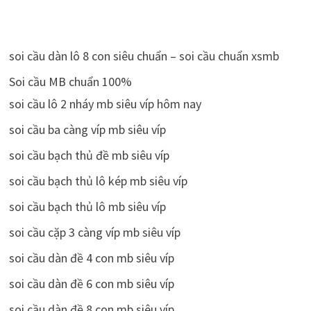
soi cầu dàn lô 8 con siêu chuẩn – soi cầu chuẩn xsmb
Soi cầu MB chuẩn 100%
soi cầu lô 2 nháy mb siêu víp hôm nay
soi cầu ba càng víp mb siêu víp
soi cầu bạch thủ đề mb siêu víp
soi cầu bạch thủ lô kép mb siêu víp
soi cầu bạch thủ lô mb siêu víp
soi cầu cặp 3 càng víp mb siêu víp
soi cầu dàn đề 4 con mb siêu víp
soi cầu dàn đề 6 con mb siêu víp
soi cầu dàn đề 8 con mb siêu víp