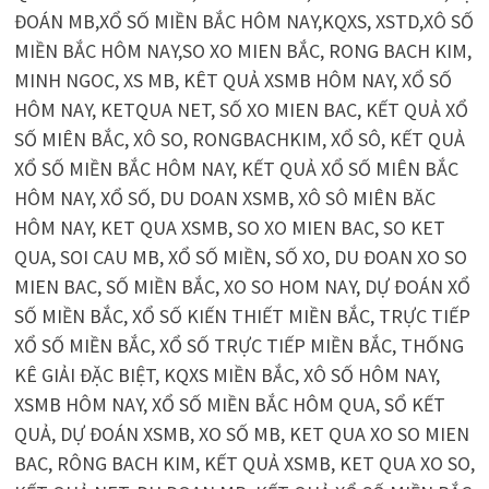
ĐOÁN MB,XỔ SỐ MIỀN BẮC HÔM NAY,KQXS, XSTD,XÔ SỐ
MIỀN BẮC HÔM NAY,SO XO MIEN BẮC, RONG BACH KIM,
MINH NGOC, XS MB, KÊT QUẢ XSMB HÔM NAY, XỔ SỐ
HÔM NAY, KETQUA NET, SỐ XO MIEN BAC, KẾT QUẢ XỔ
SỐ MIÊN BẮC, XÔ SO, RONGBACHKIM, XỔ SÔ, KẾT QUẢ
XỔ SỐ MIỀN BẮC HÔM NAY, KẾT QUẢ XỔ SỐ MIÊN BẮC
HÔM NAY, XỔ SỐ, DU DOAN XSMB, XÔ SÔ MIÊN BĂC
HÔM NAY, KET QUA XSMB, SO XO MIEN BAC, SO KET
QUA, SOI CAU MB, XỔ SỐ MIỀN, SỐ XO, DU ĐOAN XO SO
MIEN BAC, SỐ MIỀN BẮC, XO SO HOM NAY, DỰ ĐOÁN XỔ
SỐ MIỀN BẮC, XỔ SỐ KIẾN THIẾT MIỀN BẮC, TRỰC TIẾP
XỔ SỐ MIỀN BẮC, XỔ SỐ TRỰC TIẾP MIỀN BẮC, THỐNG
KÊ GIẢI ĐẶC BIỆT, KQXS MIỀN BẮC, XÔ SỐ HÔM NAY,
XSMB HÔM NAY, XỔ SỐ MIỀN BẮC HÔM QUA, SỔ KẾT
QUẢ, DỰ ĐOÁN XSMB, XO SỐ MB, KET QUA XO SO MIEN
BAC, RÔNG BACH KIM, KẾT QUẢ XSMB, KET QUA XO SO,