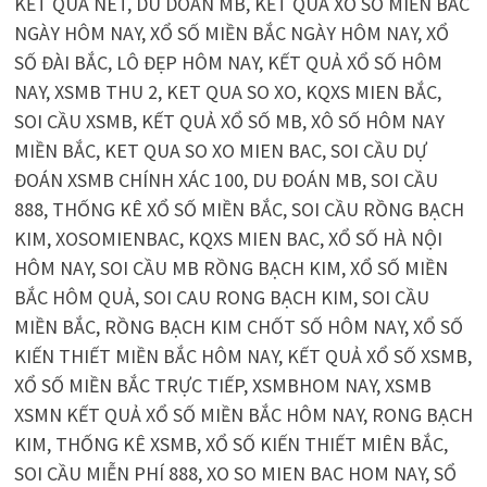
KẾT QUẢ NET, DU DOAN MB, KẾT QUẢ XỔ SỐ MIỀN BẮC
NGÀY HÔM NAY, XỔ SỐ MIỀN BẮC NGÀY HÔM NAY, XỔ
SỐ ĐÀI BẮC, LÔ ĐẸP HÔM NAY, KẾT QUẢ XỔ SỐ HÔM
NAY, XSMB THU 2, KET QUA SO XO, KQXS MIEN BẮC,
SOI CẦU XSMB, KẾT QUẢ XỔ SỐ MB, XÔ SỐ HÔM NAY
MIỀN BẮC, KET QUA SO XO MIEN BAC, SOI CẦU DỰ
ĐOÁN XSMB CHÍNH XÁC 100, DU ĐOÁN MB, SOI CẦU
888, THỐNG KÊ XỔ SỐ MIỀN BẮC, SOI CẦU RỒNG BẠCH
KIM, XOSOMIENBAC, KQXS MIEN BAC, XỔ SỐ HÀ NỘI
HÔM NAY, SOI CẦU MB RỒNG BẠCH KIM, XỔ SỐ MIỀN
BẮC HÔM QUẢ, SOI CAU RONG BẠCH KIM, SOI CẦU
MIỀN BẮC, RỒNG BẠCH KIM CHỐT SỐ HÔM NAY, XỔ SỐ
KIẾN THIẾT MIỀN BẮC HÔM NAY, KẾT QUẢ XỔ SỐ XSMB,
XỔ SỐ MIỀN BẮC TRỰC TIẾP, XSMBHOM NAY, XSMB
XSMN KẾT QUẢ XỔ SỐ MIỀN BẮC HÔM NAY, RONG BẠCH
KIM, THỐNG KÊ XSMB, XỔ SỐ KIẾN THIẾT MIÊN BẮC,
SOI CẦU MIỄN PHÍ 888, XO SO MIEN BAC HOM NAY, SỔ