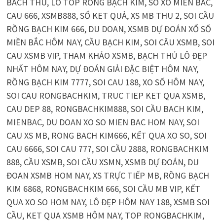
BACH THU, LÔ TOP RỒNG BẠCH KIM, SÔ XÔ MIÊN BẮC,
CAU 666, XSMB888, SỔ KET QUẢ, XS MB THU 2, SOI CẦU
RỒNG BẠCH KIM 666, DU DOAN, XSMB DỰ ĐOÁN XỔ SỐ
MIỀN BẮC HÔM NAY, CẦU BẠCH KIM, SOI CÂU XSMB, SOI
CAU XSMB VIP, THAM KHẢO XSMB, BẠCH THỦ LÔ ĐẸP
NHẤT HÔM NAY, DỰ ĐOÁN GIẢI ĐẶC BIỆT HÔM NAY,
RỒNG BẠCH KIM 7777, SOI CAU 188, XO SỐ HÔM NAY,
SOI CAU RONGBACHKIM, TRUC TIEP KET QUA XSMB,
CAU DEP 88, RONGBACHKIM888, SOI CẦU BACH KIM,
MIENBAC, DU DOAN XO SO MIEN BAC HOM NAY, SOI
CAU XS MB, RONG BACH KIM666, KẾT QUA XO SO, SOI
CAU 6666, SOI CAU 777, SOI CẦU 2888, RONGBACHKIM
888, CẦU XSMB, SOI CẦU XSMN, XSMB DỰ ĐOÁN, DU
ĐOAN XSMB HOM NAY, XS TRỰC TIẾP MB, RỒNG BẠCH
KIM 6868, RONGBACHKIM 666, SOI CẦU MB VIP, KẾT
QUA XO SO HOM NAY, LÔ ĐẸP HÔM NAY 188, XSMB SOI
CẦU, KET QUA XSMB HÔM NAY, TOP RONGBACHKIM,