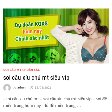
SOI CẦU MT CHUẨN XÁC
soi cầu xíu chủ mt siêu víp
by
admin
15/04/2021
–soi cầu xíu chủ mt – soi cầu xíu chủ mt siêu víp – soi đề
miền trung hôm nay – lô đề miền trung …