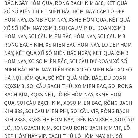
BẮC NGÀY HÔM QUA, RONG BACH KIM 888, KẾT QUẢ
XỔ SỐ KIẾN THIẾT MIỀN BẮC HÔM NAY, CẶP LÔ ĐẸP
HÔM NAY, XS MB HOM NAY, XSMB HÔM QUA, KẾT QUẢ
XỔ SỐ HÔM NAY XSMB, SOI CAU VIP, DU DOAN XSMB
HOM NAY, SOI CẦU MIỀN BẮC HÔM NAY, SOI CAU MB
RONG BACH KIM, XS MIEN BAC HOM NAY, LO DEP HOM
NAY, KẾT QUẢ XỔ SỐ MIỀN BẮC NGÀY, KET QUA XSMB
HOM NAY, XO SO MIỀN BẮC, SOI CẦU DỰ ĐOÁN XỔ SỐ
MIỀN BẮC HÔM NAY, DIỄN ĐÀN XỔ SỐ MIỀN BẮC, XỔ SỐ
HÀ NỘI HÔM QUA, SỔ KẾT QUẢ MIỀN BẮC, DU DOAN
KQXSMB, SOI CẦU BẠCH THỦ, XO MIEN BAC, SOI RONG
BACH KIM, KQXS NET, LÔ ĐỀ HÔM NAY, XSMB HOM
QUA, SOI CẦU BẠCH KIM, XOSO MIEN BAC, RỒNG BẠCH
KIM 888, SOI CAU MIEN PHI, SOI CẦU VIP, RỒNG BẠCH
KIM 2888, KQXS MB HOM NAY, DIỄN ĐÀN XSMB, SOI CẦU
LÔ, RONGBACH KIM, SOI CAU RONG BACH KIM VIP, LÔ
ĐẸP HÔM NAY VIP, BẠCH THỦ LÔ HÔM NAY, XIN SỐ