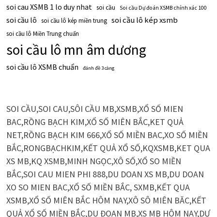
soi cau XSMB 1 lo duy nhat
soi cầu
Soi cầu Dự đoán XSMB chính xác 100
soi cầu lô kép xsmb
soi cầu lô
soi cầu lô kép miền trung
soi cầu lô Miền Trung chuẩn
soi cầu lô mn âm dương
soi cầu lô XSMB chuẩn
đánh đề 3 càng
SOI CẦU,SOI CAU,SÔI CẦU MB,XSMB,XỔ SỐ MIEN
BAC,RỒNG BẠCH KIM,XỔ SỐ MIÊN BẮC,KET QUẢ
NET,RỒNG BẠCH KIM 666,XỔ SỐ MIỀN BAC,XO SỐ MIỀN
BẮC,RONGBẠCHKIM,KẾT QUẢ XỔ SỐ,KQXSMB,KET QUA
XS MB,KQ XSMB,MINH NGỌC,XÔ SỐ,XỔ SO MIỀN
BẮC,SOI CAU MIEN PHI 888,DU DOAN XS MB,DU DOAN
XO SO MIEN BAC,XỔ SỐ MIỀN BẮC, SXMB,KẾT QUA
XSMB,XỔ SỐ MIÊN BẮC HÔM NAY,XÔ SÔ MIÊN BĂC,KẾT
QUẢ XỔ SỐ MIỀN BẮC,DU ĐOAN MB,XS MB HÔM NAY,DỰ