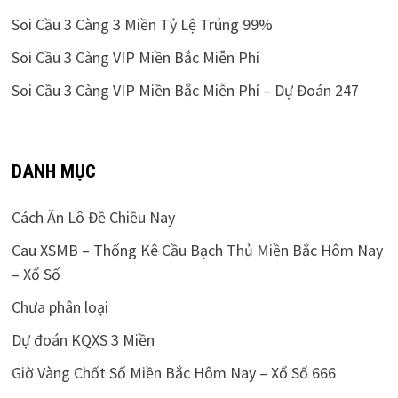
Soi Cầu 3 Càng 3 Miền Tỷ Lệ Trúng 99%
Soi Cầu 3 Càng VIP Miền Bắc Miễn Phí
Soi Cầu 3 Càng VIP Miền Bắc Miễn Phí – Dự Đoán 247
DANH MỤC
Cách Ăn Lô Đề Chiều Nay
Cau XSMB – Thống Kê Cầu Bạch Thủ Miền Bắc Hôm Nay
– Xổ Số
Chưa phân loại
Dự đoán KQXS 3 Miền
Giờ Vàng Chốt Số Miền Bắc Hôm Nay – Xổ Số 666