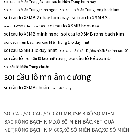
soi cau lo Miền Trung 3s
soi cau lo Miền Trung hom nay
soi cau lo Miền Trung minh ngoc
soi cau lo Miền Trung rong bach kim
soi cau lo XSMB 2 nhay hom nay
soi cau lo XSMB 3s
soi cau lo XSMB hom nay
soi cau lo XSMB chinh xac 100
soi cau lo XSMB minh ngoc
soi cau lo XSMB rong bach kim
soi cau mien bac
soi cau Miền Trung 1 lo duy nhat
soi cau XSMB 1 lo duy nhat
soi cầu
Soi cầu Dự đoán XSMB chính xác 100
soi cầu lô kép xsmb
soi cầu lô
soi cầu lô kép miền trung
soi cầu lô Miền Trung chuẩn
soi cầu lô mn âm dương
soi cầu lô XSMB chuẩn
đánh đề 3 càng
SOI CẦU,SOI CAU,SÔI CẦU MB,XSMB,XỔ SỐ MIEN
BAC,RỒNG BẠCH KIM,XỔ SỐ MIÊN BẮC,KET QUẢ
NET,RỒNG BẠCH KIM 666,XỔ SỐ MIỀN BAC,XO SỐ MIỀN