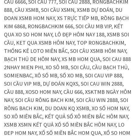
CAU 6666, SOI CAU 777, SOI CẦU 2888, RONGBACHKIM
888, CẦU XSMB, SOI CẦU XSMN, XSMB DỰ ĐOÁN, DU
ĐOAN XSMB HOM NAY, XS TRỰC TIẾP MB, RỒNG BẠCH
KIM 6868, RONGBACHKIM 666, SOI CẦU MB VIP, KẾT
QUA XO SO HOM NAY, LÔ ĐẸP HÔM NAY 188, XSMB SOI
CẦU, KET QUA XSMB HÔM NAY, TOP RONGBACHKIM,
THỐNG KÊ LOTO MIỀN BẮC, SOI CÂU XSMB HÔM NAY,
BẠCH THỦ DE HÔM NAY, XS MB HOM QUA, SOI CAU 888
2NHAY MIEN PHI, XO SÔ MB, SOI CÂU, CẦU BẠCH THỦ,
SOMIENBAC, XÔ SỐ MB, SỐ XO MB, SOI CAU VIP 888,
SOI CẦU VIP MB, DỰ ĐOÁN KQXS, SOI CAU WIN 2888,
CẦU 888, XOSO HOM NAY, CẦU 666, XSKTMB NGÀY HÔM
NAY, SOI CÂU RÔNG BACH KIM, SOI CẦU WIN 2888, SOI
RÔNG BACH KIM, DU DOAN KQ XSMB, XO SỐ HOM NAY,
SO XÔ MIÊN BẮC, KẾT QUẢ SỔ XÔ MIÊN BẮC HÔM NAY,
XSMB XSMN KẾT QUẢ XỐ SỐ MIỀN BẮC HÔM NAY, LO
ĐEP HOM NAY, XỔ SỐ MIỀN BẮC HOM QUA, XỔ SO HOM