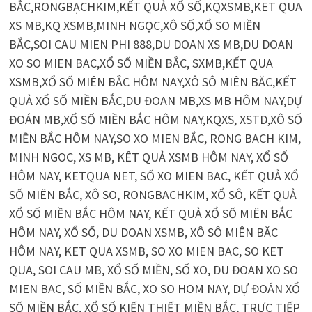
BẮC,RONGBẠCHKIM,KẾT QUẢ XỔ SỐ,KQXSMB,KET QUA
XS MB,KQ XSMB,MINH NGỌC,XÔ SỐ,XỔ SO MIỀN
BẮC,SOI CAU MIEN PHI 888,DU DOAN XS MB,DU DOAN
XO SO MIEN BAC,XỔ SỐ MIỀN BẮC, SXMB,KẾT QUA
XSMB,XỔ SỐ MIÊN BẮC HÔM NAY,XÔ SÔ MIÊN BĂC,KẾT
QUẢ XỔ SỐ MIỀN BẮC,DU ĐOAN MB,XS MB HÔM NAY,DỰ
ĐOÁN MB,XỔ SỐ MIỀN BẮC HÔM NAY,KQXS, XSTD,XÔ SỐ
MIỀN BẮC HÔM NAY,SO XO MIEN BẮC, RONG BACH KIM,
MINH NGOC, XS MB, KÊT QUẢ XSMB HÔM NAY, XỔ SỐ
HÔM NAY, KETQUA NET, SỐ XO MIEN BAC, KẾT QUẢ XỔ
SỐ MIÊN BẮC, XÔ SO, RONGBACHKIM, XỔ SÔ, KẾT QUẢ
XỔ SỐ MIỀN BẮC HÔM NAY, KẾT QUẢ XỔ SỐ MIÊN BẮC
HÔM NAY, XỔ SỐ, DU DOAN XSMB, XÔ SÔ MIÊN BĂC
HÔM NAY, KET QUA XSMB, SO XO MIEN BAC, SO KET
QUA, SOI CAU MB, XỔ SỐ MIỀN, SỐ XO, DU ĐOAN XO SO
MIEN BAC, SỐ MIỀN BẮC, XO SO HOM NAY, DỰ ĐOÁN XỔ
SỐ MIỀN BẮC, XỔ SỐ KIẾN THIẾT MIỀN BẮC, TRỰC TIẾP