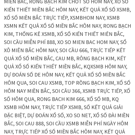
MIỀN BẮC, RỒNG BẠCH KIM CHỐT SỐ HÔM NAY, XỔ SỐ
KIẾN THIẾT MIỀN BẮC HÔM NAY, KẾT QUẢ XỔ SỐ XSMB,
XỔ SỐ MIỀN BẮC TRỰC TIẾP, XSMBHOM NAY, XSMB
XSMN KẾT QUẢ XỔ SỐ MIỀN BẮC HÔM NAY, RONG BẠCH
KIM, THỐNG KÊ XSMB, XỔ SỐ KIẾN THIẾT MIÊN BẮC,
SOI CẦU MIỄN PHÍ 888, XO SO MIEN BAC HOM NAY, SỔ
XÔ MIÊN BẮC HÔM NAY, SOI CẦU 666, TRỰC TIẾP KẾT
QUẢ XỔ SỐ MIỀN BẮC, CAU MB, RÔNG BẠCH KIM, KẾT
QUẢ XỔ SỐ KIẾN THIẾT MIỀN BẮC, KQXSMB HÔM NAY,
DỰ ĐOÁN SỐ DE HÔM NAY, KẾT QUẢ XỔ SỐ MIỀN BẮC
HÔM QUA, SOI CAU XSMB, TOP RỒNG BẠCH KIM, XỔ SỐ
HÔM NAY MIỀN BẮC, SOI CÂU 366, XSMB TRỰC TIẾP, XỔ
SỐ HÔM QUA, RONG BACH KIM 666, XỔ SỐ MB, KQ
XSMB HÔM NAY, TRỰC TIẾP XSMB, SỐ KẾT QUẢ GIẢI
ĐẶC BIỆT, DỰ ĐOÁN XỔ SỐ, XO SO NET, XỔ SỐ ĐÀI MIỀN
BẮC, SOI CAU 888, SOI CẦU XSMB MIỄN PHÍ NGÀY HÔM
NAY, TRỰC TIẾP XỔ SỐ MIỀN BẮC HÔM NAY, KẾT QUẢ