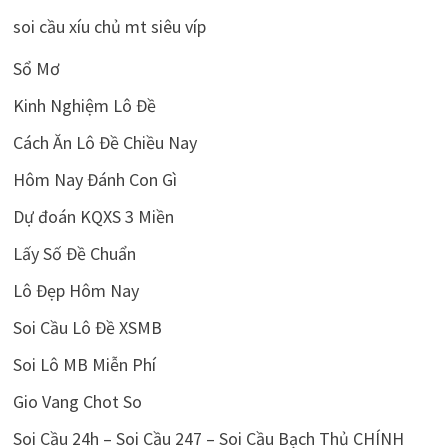
soi cầu xíu chủ mt siêu víp
Sổ Mơ
Kinh Nghiệm Lô Đề
Cách Ăn Lô Đề Chiều Nay
Hôm Nay Đánh Con Gì
Dự đoán KQXS 3 Miền
Lấy Số Đề Chuẩn
Lô Đẹp Hôm Nay
Soi Cầu Lô Đề XSMB
Soi Lô MB Miễn Phí
Gio Vang Chot So
Soi Cầu 24h – Soi Cầu 247 – Soi Cầu Bạch Thủ CHÍNH