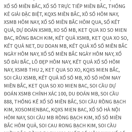
XỔ SỐ MIỀN BẮC, XỔ SỐ TRỰC TIẾP MIỀN BẮC, THỐNG
KÊ GIẢI ĐẶC BIỆT, KQXS MIỀN BẮC, XÔ SỐ HÔM NAY,
XSMB HÔM NAY, XỔ SỐ MIỀN BẮC HÔM QUA, SỔ KẾT
QUẢ, DỰ ĐOÁN XSMB, XO SỐ MB, KET QUA XO SO MIEN
BAC, RÔNG BACH KIM, KẾT QUẢ XSMB, KET QUA XO SO,
KẾT QUẢ NET, DU DOAN MB, KẾT QUẢ XỔ SỐ MIỀN BẮC
NGÀY HÔM NAY, XỔ SỐ MIỀN BẮC NGÀY HÔM NAY, XỔ
SỐ ĐÀI BẮC, LÔ ĐẸP HÔM NAY, KẾT QUẢ XỔ SỐ HÔM
NAY, XSMB THU 2, KET QUA SO XO, KQXS MIEN BẮC,
SOI CẦU XSMB, KẾT QUẢ XỔ SỐ MB, XÔ SỐ HÔM NAY
MIỀN BẮC, KET QUA SO XO MIEN BAC, SOI CẦU DỰ
ĐOÁN XSMB CHÍNH XÁC 100, DU ĐOÁN MB, SOI CẦU
888, THỐNG KÊ XỔ SỐ MIỀN BẮC, SOI CẦU RỒNG BẠCH
KIM, XOSOMIENBAC, KQXS MIEN BAC, XỔ SỐ HÀ NỘI
HÔM NAY, SOI CẦU MB RỒNG BẠCH KIM, XỔ SỐ MIỀN
BẮC HÔM QUẢ, SOI CAU RONG BẠCH KIM, SOI CẦU