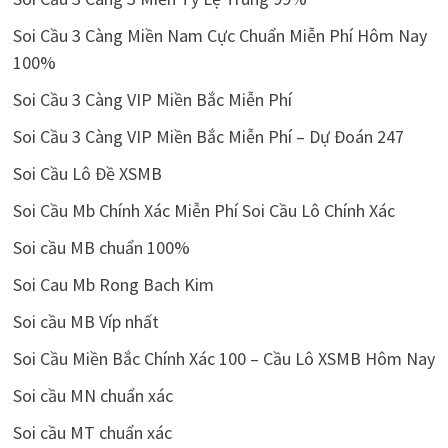
Soi Cầu 3 Càng Miền Nam Cực Chuẩn Miễn Phí Hôm Nay
100%
Soi Cầu 3 Càng VIP Miền Bắc Miễn Phí
Soi Cầu 3 Càng VIP Miền Bắc Miễn Phí – Dự Đoán 247
Soi Cầu Lô Đề XSMB
Soi Cầu Mb Chính Xác Miễn Phí Soi Cầu Lô Chính Xác
Soi cầu MB chuẩn 100%
Soi Cau Mb Rong Bach Kim
Soi cầu MB Víp nhất
Soi Cầu Miền Bắc Chính Xác 100 – Cầu Lô XSMB Hôm Nay
Soi cầu MN chuẩn xác
Soi cầu MT chuẩn xác