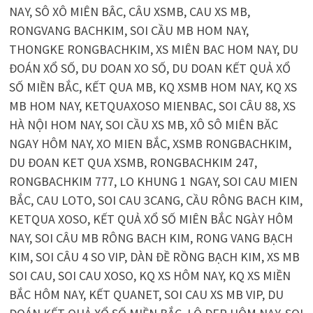
NAY, SÔ XÔ MIÊN BÂC, CÂU XSMB, CAU XS MB,
RONGVANG BACHKIM, SOI CẦU MB HOM NAY,
THONGKE RONGBACHKIM, XS MIÊN BAC HOM NAY, DU
ĐOÁN XỔ SỐ, DU DOAN XO SỐ, DU DOAN KẾT QUẢ XỔ
SỐ MIỀN BẮC, KẾT QUA MB, KQ XSMB HOM NAY, KQ XS
MB HOM NAY, KETQUAXOSO MIENBAC, SOI CÂU 88, XS
HÀ NỘI HOM NAY, SOI CẦU XS MB, XÔ SÔ MIÊN BĂC
NGAY HÔM NAY, XO MIEN BẮC, XSMB RONGBACHKIM,
DU ĐOAN KET QUA XSMB, RONGBACHKIM 247,
RONGBACHKIM 777, LO KHUNG 1 NGAY, SOI CAU MIEN
BẮC, CAU LOTO, SOI CAU 3CANG, CẦU RÔNG BACH KIM,
KETQUA XOSO, KẾT QUẢ XỔ SỐ MIÊN BẮC NGÀY HÔM
NAY, SOI CÂU MB RÔNG BACH KIM, RONG VANG BẠCH
KIM, SOI CÂU 4 SO VIP, DÀN ĐỀ RỒNG BẠCH KIM, XS MB
SOI CAU, SOI CAU XOSO, KQ XS HÔM NAY, KQ XS MIỀN
BẮC HÔM NAY, KẾT QUANET, SOI CAU XS MB VIP, DU