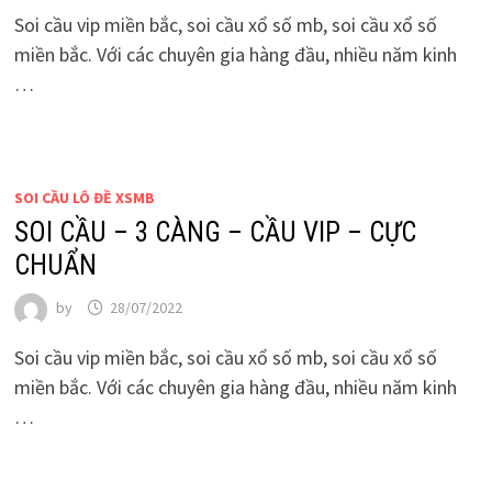
Soi cầu vip miền bắc, soi cầu xổ số mb, soi cầu xổ số
miền bắc. Với các chuyên gia hàng đầu, nhiều năm kinh
…
SOI CẦU LÔ ĐỀ XSMB
SOI CẦU – 3 CÀNG – CẦU VIP – CỰC
CHUẨN
by
28/07/2022
Soi cầu vip miền bắc, soi cầu xổ số mb, soi cầu xổ số
miền bắc. Với các chuyên gia hàng đầu, nhiều năm kinh
…