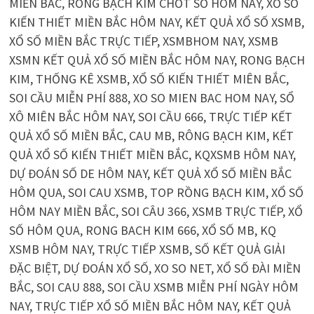
MIỀN BẮC, RỒNG BẠCH KIM CHỐT SỐ HÔM NAY, XỔ SỐ
KIẾN THIẾT MIỀN BẮC HÔM NAY, KẾT QUẢ XỔ SỐ XSMB,
XỔ SỐ MIỀN BẮC TRỰC TIẾP, XSMBHOM NAY, XSMB
XSMN KẾT QUẢ XỔ SỐ MIỀN BẮC HÔM NAY, RONG BẠCH
KIM, THỐNG KÊ XSMB, XỔ SỐ KIẾN THIẾT MIÊN BẮC,
SOI CẦU MIỄN PHÍ 888, XO SO MIEN BAC HOM NAY, SỔ
XÔ MIÊN BẮC HÔM NAY, SOI CẦU 666, TRỰC TIẾP KẾT
QUẢ XỔ SỐ MIỀN BẮC, CAU MB, RÔNG BẠCH KIM, KẾT
QUẢ XỔ SỐ KIẾN THIẾT MIỀN BẮC, KQXSMB HÔM NAY,
DỰ ĐOÁN SỐ DE HÔM NAY, KẾT QUẢ XỔ SỐ MIỀN BẮC
HÔM QUA, SOI CAU XSMB, TOP RỒNG BẠCH KIM, XỔ SỐ
HÔM NAY MIỀN BẮC, SOI CÂU 366, XSMB TRỰC TIẾP, XỔ
SỐ HÔM QUA, RONG BACH KIM 666, XỔ SỐ MB, KQ
XSMB HÔM NAY, TRỰC TIẾP XSMB, SỐ KẾT QUẢ GIẢI
ĐẶC BIỆT, DỰ ĐOÁN XỔ SỐ, XO SO NET, XỔ SỐ ĐÀI MIỀN
BẮC, SOI CAU 888, SOI CẦU XSMB MIỄN PHÍ NGÀY HÔM
NAY, TRỰC TIẾP XỔ SỐ MIỀN BẮC HÔM NAY, KẾT QUẢ