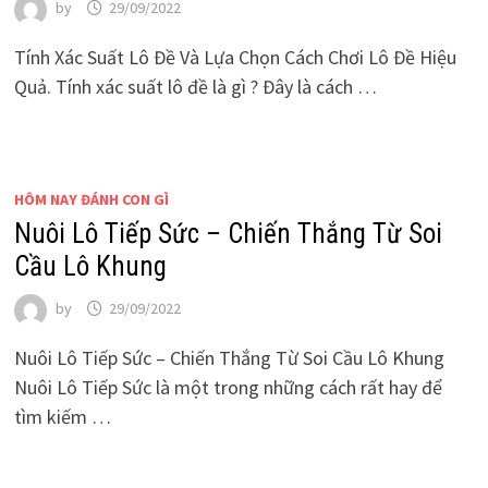
by
29/09/2022
Tính Xác Suất Lô Đề Và Lựa Chọn Cách Chơi Lô Đề Hiệu
Quả. Tính xác suất lô đề là gì ? Đây là cách …
HÔM NAY ĐÁNH CON GÌ
Nuôi Lô Tiếp Sức – Chiến Thắng Từ Soi
Cầu Lô Khung
by
29/09/2022
Nuôi Lô Tiếp Sức – Chiến Thắng Từ Soi Cầu Lô Khung
Nuôi Lô Tiếp Sức là một trong những cách rất hay để
tìm kiếm …