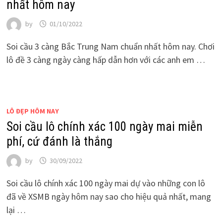
nhất hôm nay
by
01/10/2022
Soi cầu 3 càng Bắc Trung Nam chuẩn nhất hôm nay. Chơi
lô đề 3 càng ngày càng hấp dẫn hơn với các anh em …
LÔ ĐẸP HÔM NAY
Soi cầu lô chính xác 100 ngày mai miễn
phí, cứ đánh là thắng
by
30/09/2022
Soi cầu lô chính xác 100 ngày mai dự vào những con lô
đã về XSMB ngày hôm nay sao cho hiệu quả nhất, mang
lại …