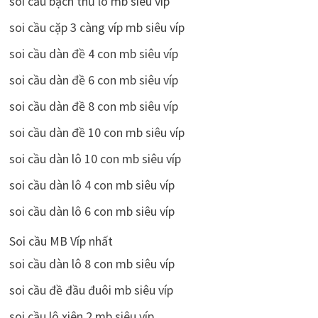
soi cầu bạch thủ lô mb siêu víp
soi cầu cặp 3 càng víp mb siêu víp
soi cầu dàn đề 4 con mb siêu víp
soi cầu dàn đề 6 con mb siêu víp
soi cầu dàn đề 8 con mb siêu víp
soi cầu dàn đề 10 con mb siêu víp
soi cầu dàn lô 10 con mb siêu víp
soi cầu dàn lô 4 con mb siêu víp
soi cầu dàn lô 6 con mb siêu víp
Soi cầu MB Víp nhất
soi cầu dàn lô 8 con mb siêu víp
soi cầu đề đầu đuôi mb siêu víp
soi cầu lô xiên 2 mb siêu víp