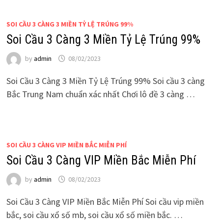
SOI CẦU 3 CÀNG 3 MIỀN TỶ LỆ TRÚNG 99%
Soi Cầu 3 Càng 3 Miền Tỷ Lệ Trúng 99%
by
admin
08/02/2023
Soi Cầu 3 Càng 3 Miền Tỷ Lệ Trúng 99% Soi cầu 3 càng
Bắc Trung Nam chuẩn xác nhất Chơi lô đề 3 càng …
SOI CẦU 3 CÀNG VIP MIỀN BẮC MIỄN PHÍ
Soi Cầu 3 Càng VIP Miền Bắc Miễn Phí
by
admin
08/02/2023
Soi Cầu 3 Càng VIP Miền Bắc Miễn Phí Soi cầu vip miền
bắc, soi cầu xổ số mb, soi cầu xổ số miền bắc. …