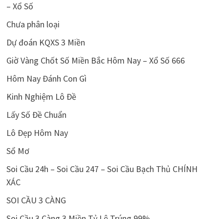
– Xổ Số
Chưa phân loại
Dự đoán KQXS 3 Miền
Giờ Vàng Chốt Số Miền Bắc Hôm Nay – Xổ Số 666
Hôm Nay Đánh Con Gì
Kinh Nghiệm Lô Đề
Lấy Số Đề Chuẩn
Lô Đẹp Hôm Nay
Sổ Mơ
Soi Cầu 24h – Soi Cầu 247 – Soi Cầu Bạch Thủ CHÍNH
XÁC
SOI CẦU 3 CÀNG
Soi Cầu 3 Càng 3 Miền Tỷ Lệ Trúng 99%