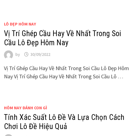
LÔ ĐẸP HÔM NAY
Vị Trí Ghép Cầu Hay Về Nhất Trong Soi
Cầu Lô Đẹp Hôm Nay
by
30/09/2022
Vị Trí Ghép Cầu Hay Về Nhất Trong Soi Cầu Lô Đẹp Hôm
Nay Vị Trí Ghép Cầu Hay Về Nhất Trong Soi Cầu Lô …
HÔM NAY ĐÁNH CON GÌ
Tính Xác Suất Lô Đề Và Lựa Chọn Cách
Chơi Lô Đề Hiệu Quả