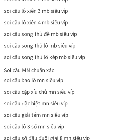
soi cầu lô xiên 3 mb siêu víp
soi cầu lô xiên 4 mb siêu víp
soi cầu song thủ đề mb siêu víp
soi cầu song thủ lô mb siêu víp
soi cầu song thủ lô kép mb siêu víp
Soi cầu MN chuẩn xác
soi cầu bao lô mn siêu víp
soi cầu cặp xíu chủ mn siêu víp
soi cầu đặc biệt mn siêu víp
soi cầu giải tám mn siêu víp
soi cầu lô 3 số mn siêu víp
soi cầu sớ đầu đuôi giải 8 mn siêu víp