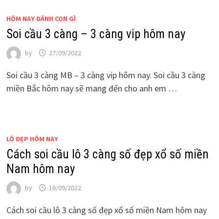
HÔM NAY ĐÁNH CON GÌ
Soi cầu 3 càng – 3 càng vip hôm nay
by
27/09/2022
Soi cầu 3 càng MB – 3 càng vip hôm nay. Soi cầu 3 càng
miền Bắc hôm nay sẽ mang đến cho anh em …
LÔ ĐẸP HÔM NAY
Cách soi cầu lô 3 càng số đẹp xổ số miền
Nam hôm nay
by
16/09/2022
Cách soi cầu lô 3 càng số đẹp xổ số miền Nam hôm nay