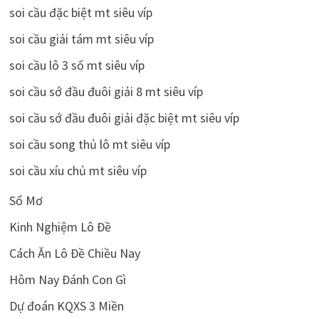
soi cầu đặc biệt mt siêu víp
soi cầu giải tám mt siêu víp
soi cầu lô 3 số mt siêu víp
soi cầu sớ đầu đuôi giải 8 mt siêu víp
soi cầu sớ đầu đuôi giải đặc biệt mt siêu víp
soi cầu song thủ lô mt siêu víp
soi cầu xíu chủ mt siêu víp
Sổ Mơ
Kinh Nghiệm Lô Đề
Cách Ăn Lô Đề Chiều Nay
Hôm Nay Đánh Con Gì
Dự đoán KQXS 3 Miền