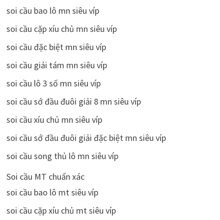
soi cầu bao lô mn siêu víp
soi cầu cặp xíu chủ mn siêu víp
soi cầu đặc biệt mn siêu víp
soi cầu giải tám mn siêu víp
soi cầu lô 3 số mn siêu víp
soi cầu sớ đầu đuôi giải 8 mn siêu víp
soi cầu xíu chủ mn siêu víp
soi cầu sớ đầu đuôi giải đặc biệt mn siêu víp
soi cầu song thủ lô mn siêu víp
Soi cầu MT chuẩn xác
soi cầu bao lô mt siêu víp
soi cầu cặp xíu chủ mt siêu víp