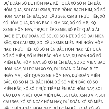
DỰ ĐOÁN SỐ DE HÔM NAY, KẾT QUẢ XỔ SỐ MIỀN BẮC
HÔM QUA, SOI CAU XSMB, TOP RỒNG BẠCH KIM, XỔ SỐ
HÔM NAY MIỀN BẮC, SOI CÂU 366, XSMB TRỰC TIẾP, XỔ
SỐ HÔM QUA, RONG BACH KIM 666, XỔ SỐ MB, KQ
XSMB HÔM NAY, TRỰC TIẾP XSMB, SỐ KẾT QUẢ GIẢI
ĐẶC BIỆT, DỰ ĐOÁN XỔ SỐ, XO SO NET, XỔ SỐ ĐÀI MIỀN
BẮC, SOI CAU 888, SOI CẦU XSMB MIỄN PHÍ NGÀY HÔM
NAY, TRỰC TIẾP XỔ SỐ MIỀN BẮC HÔM NAY, KẾT QUẢ
XỔ SỐ MIỀN, SỐ MIỀN BẮC HÔM NAY, DỰ ĐOÁN XỔ SỐ
MIỀN BẮC HÔM NAY, SỔ XÔ MIÊN BẮC, SO XO MIEN BAC
HOM NAY, DU DOAN XO SO, DỰ ĐOÁN GIẢI ĐẶC BIỆT
NGÀY MAI, KẾT QUẢ XSMB HÔM NAY, DỰ ĐOÁN MIỀN
BẮC, XỔ SỐ MIỀN BẮC HÔM, XỔ SỐ MIỀN BẮC XỔ SỐ
MIỀN BẮC, XỔ SỐ TRỰC TIẾP MIỀN BẮC HÔM NAY, SOI
CẦU LÔ VIP, KẾT QUẢ MIỀN BẮC, SOI CẦU XSMB VIP, SOI
CAU 366, XỔ SỐ NGÀY HÔM NAY, DỰ ĐOÁN XỔ SỐ MIỀN
BẮC CHÍNH XÁC HÔM NAY, DỰ ĐOÁN KẾT QUẢ XỔ SỐ