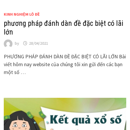
KINH NGHIỆM LÔ ĐỀ
phương pháp đánh dàn đề đặc biệt có lãi
lớn
by
28/04/2021
PHƯƠNG PHÁP ĐÁNH DÀN ĐỀ ĐẶC BIỆT CÓ LÃI LỚN Bài
viết hôm nay website của chúng tôi xin gửi đến các bạn
một số …