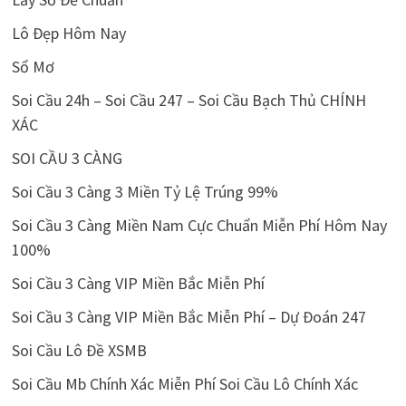
Lô Đẹp Hôm Nay
Sổ Mơ
Soi Cầu 24h – Soi Cầu 247 – Soi Cầu Bạch Thủ CHÍNH
XÁC
SOI CẦU 3 CÀNG
Soi Cầu 3 Càng 3 Miền Tỷ Lệ Trúng 99%
Soi Cầu 3 Càng Miền Nam Cực Chuẩn Miễn Phí Hôm Nay
100%
Soi Cầu 3 Càng VIP Miền Bắc Miễn Phí
Soi Cầu 3 Càng VIP Miền Bắc Miễn Phí – Dự Đoán 247
Soi Cầu Lô Đề XSMB
Soi Cầu Mb Chính Xác Miễn Phí Soi Cầu Lô Chính Xác