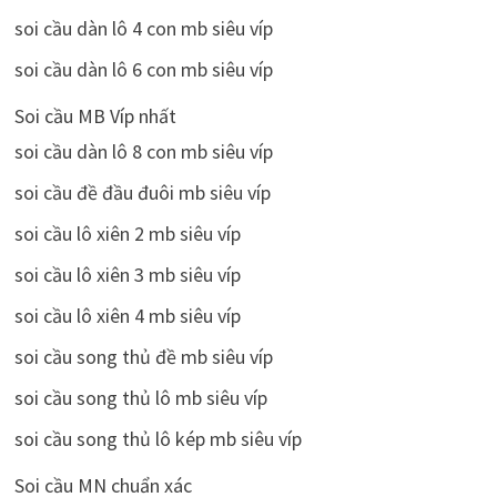
soi cầu dàn lô 4 con mb siêu víp
soi cầu dàn lô 6 con mb siêu víp
Soi cầu MB Víp nhất
soi cầu dàn lô 8 con mb siêu víp
soi cầu đề đầu đuôi mb siêu víp
soi cầu lô xiên 2 mb siêu víp
soi cầu lô xiên 3 mb siêu víp
soi cầu lô xiên 4 mb siêu víp
soi cầu song thủ đề mb siêu víp
soi cầu song thủ lô mb siêu víp
soi cầu song thủ lô kép mb siêu víp
Soi cầu MN chuẩn xác