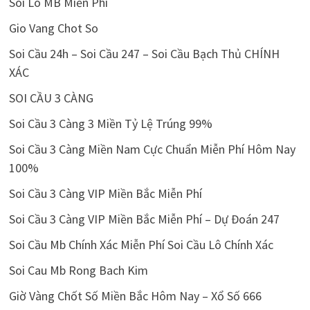
Soi Lô MB Miễn Phí
Gio Vang Chot So
Soi Cầu 24h – Soi Cầu 247 – Soi Cầu Bạch Thủ CHÍNH
XÁC
SOI CẦU 3 CÀNG
Soi Cầu 3 Càng 3 Miền Tỷ Lệ Trúng 99%
Soi Cầu 3 Càng Miền Nam Cực Chuẩn Miễn Phí Hôm Nay
100%
Soi Cầu 3 Càng VIP Miền Bắc Miễn Phí
Soi Cầu 3 Càng VIP Miền Bắc Miễn Phí – Dự Đoán 247
Soi Cầu Mb Chính Xác Miễn Phí Soi Cầu Lô Chính Xác
Soi Cau Mb Rong Bach Kim
Giờ Vàng Chốt Số Miền Bắc Hôm Nay – Xổ Số 666