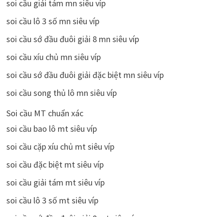
soi cầu giải tám mn siêu víp
soi cầu lô 3 số mn siêu víp
soi cầu sớ đầu đuôi giải 8 mn siêu víp
soi cầu xíu chủ mn siêu víp
soi cầu sớ đầu đuôi giải đặc biệt mn siêu víp
soi cầu song thủ lô mn siêu víp
Soi cầu MT chuẩn xác
soi cầu bao lô mt siêu víp
soi cầu cặp xíu chủ mt siêu víp
soi cầu đặc biệt mt siêu víp
soi cầu giải tám mt siêu víp
soi cầu lô 3 số mt siêu víp