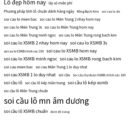
Lô đẹp hôm nay
lấy số miễn phí
Phương pháp tính lô chuẩn đánh hàng ngày
Rồng Bạch Kim
soi cau lo de
soi cau lo mien bac
soi cau lo Miền Trung 2 nhay hom nay
soi cau lo Miền Trung 3s
soi cau lo Miền Trung hom nay
soi cau lo Miền Trung minh ngoc
soi cau lo Miền Trung rong bach kim
soi cau lo XSMB 2 nhay hom nay
soi cau lo XSMB 3s
soi cau lo XSMB hom nay
soi cau lo XSMB chinh xac 100
soi cau lo XSMB minh ngoc
soi cau lo XSMB rong bach kim
soi cau mien bac
soi cau Miền Trung 1 lo duy nhat
soi cau XSMB 1 lo duy nhat
soi cầu
Soi cầu Dự đoán XSMB chính xác 100
soi cầu lô kép xsmb
soi cầu lô
soi cầu lô kép miền trung
soi cầu lô Miền Trung chuẩn
soi cầu lô mn âm dương
soi cầu lô XSMB chuẩn
đánh đề 3 càng