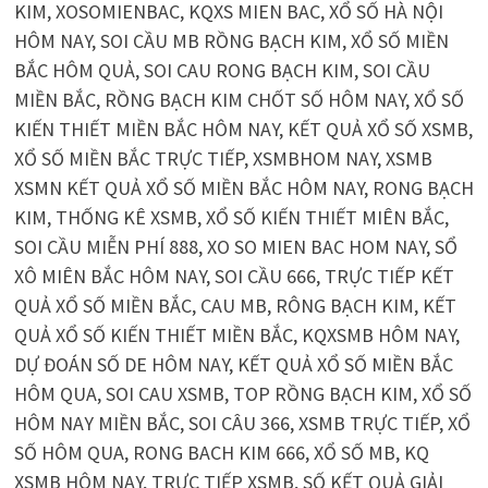
KIM, XOSOMIENBAC, KQXS MIEN BAC, XỔ SỐ HÀ NỘI
HÔM NAY, SOI CẦU MB RỒNG BẠCH KIM, XỔ SỐ MIỀN
BẮC HÔM QUẢ, SOI CAU RONG BẠCH KIM, SOI CẦU
MIỀN BẮC, RỒNG BẠCH KIM CHỐT SỐ HÔM NAY, XỔ SỐ
KIẾN THIẾT MIỀN BẮC HÔM NAY, KẾT QUẢ XỔ SỐ XSMB,
XỔ SỐ MIỀN BẮC TRỰC TIẾP, XSMBHOM NAY, XSMB
XSMN KẾT QUẢ XỔ SỐ MIỀN BẮC HÔM NAY, RONG BẠCH
KIM, THỐNG KÊ XSMB, XỔ SỐ KIẾN THIẾT MIÊN BẮC,
SOI CẦU MIỄN PHÍ 888, XO SO MIEN BAC HOM NAY, SỔ
XÔ MIÊN BẮC HÔM NAY, SOI CẦU 666, TRỰC TIẾP KẾT
QUẢ XỔ SỐ MIỀN BẮC, CAU MB, RÔNG BẠCH KIM, KẾT
QUẢ XỔ SỐ KIẾN THIẾT MIỀN BẮC, KQXSMB HÔM NAY,
DỰ ĐOÁN SỐ DE HÔM NAY, KẾT QUẢ XỔ SỐ MIỀN BẮC
HÔM QUA, SOI CAU XSMB, TOP RỒNG BẠCH KIM, XỔ SỐ
HÔM NAY MIỀN BẮC, SOI CÂU 366, XSMB TRỰC TIẾP, XỔ
SỐ HÔM QUA, RONG BACH KIM 666, XỔ SỐ MB, KQ
XSMB HÔM NAY, TRỰC TIẾP XSMB, SỐ KẾT QUẢ GIẢI