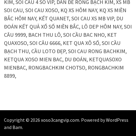
KIM, SOI CÂU 4 SO VIP, DÀN ĐỀ RỒNG BẠCH KIM, XS MB
SOI CAU, SOI CAU XOSO, KQ XS HÔM NAY, KQ XS MIỀN
BẮC HÔM NAY, KẾT QUANET, SOI CAU XS MB VIP, DU
ĐOÁN KẾT QUẢ XỔ SỐ MIỀN BẮC, LÔ DEP HÔM NAY, SOI
CÂU 9999, BACH THU LÔ, SOI CẦU BAC NHO, KET
QUAXOSO, SOI CÂU 6666, KET QUA XÔ SỐ, SOI CẦU
BẠCH THU, CẦU LOTO ĐẸP, SOI CAU RONG BACHKIM,
KETQUA XOSO MIEN BAC, DU ĐOÁN, KETQUASOXO
MIENBAC, RONGBACHKIM CHOTSO, RONGBACHKIM
8899,
Copyright © 2026
xoso3cangvip.com
. Powered by
WordPress
and
Bam
.