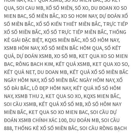
QUA, SOI CAU MB, XỔ SỐ MIỀN, SỐ XO, DU ĐOAN XO SO
MIEN BAC, SỐ MIỀN BẮC, XO SO HOM NAY, DỰ ĐOÁN XỔ
SỐ MIỀN BẮC, XỔ SỐ KIẾN THIẾT MIỀN BẮC, TRỰC TIẾP
XỔ SỐ MIỀN BẮC, XỔ SỐ TRỰC TIẾP MIỀN BẮC, THỐNG
KÊ GIẢI ĐẶC BIỆT, KQXS MIỀN BẮC, XÔ SỐ HÔM NAY,
XSMB HÔM NAY, XỔ SỐ MIỀN BẮC HÔM QUA, SỔ KẾT
QUẢ, DỰ ĐOÁN XSMB, XO SỐ MB, KET QUA XO SO MIEN
BAC, RÔNG BACH KIM, KẾT QUẢ XSMB, KET QUA XO SO,
KẾT QUẢ NET, DU DOAN MB, KẾT QUẢ XỔ SỐ MIỀN BẮC
NGÀY HÔM NAY, XỔ SỐ MIỀN BẮC NGÀY HÔM NAY, XỔ
SỐ ĐÀI BẮC, LÔ ĐẸP HÔM NAY, KẾT QUẢ XỔ SỐ HÔM
NAY, XSMB THU 2, KET QUA SO XO, KQXS MIEN BẮC,
SOI CẦU XSMB, KẾT QUẢ XỔ SỐ MB, XÔ SỐ HÔM NAY
MIỀN BẮC, KET QUA SO XO MIEN BAC, SOI CẦU DỰ
ĐOÁN XSMB CHÍNH XÁC 100, DU ĐOÁN MB, SOI CẦU
888, THỐNG KÊ XỔ SỐ MIỀN BẮC, SOI CẦU RỒNG BẠCH