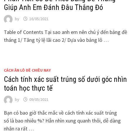
Giúp Anh Em Đánh Đâu Thắng Đó
by
16/05/2021
Table of Contents Tại sao anh em nên chú ý đến bảng đề
tháng 1/ Tăng tỷ lệ lãi cao 2/ Dựa vào bảng lô …
CÁCH ĂN LÔ ĐỀ CHIỀU NAY
Cách tính xác suất trúng số dưới góc nhìn
toán học thực tế
by
09/05/2021
Bạn có bao giờ thắc mắc về cách tính xác suất trúng
số là bao nhiêu %? Hẳn nhìn xung quanh thôi, dễ dàng
nhận ra rất …