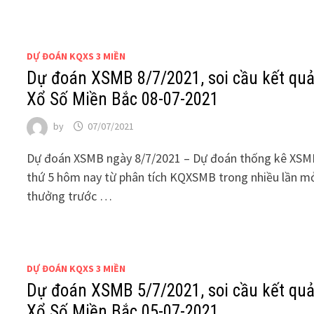
DỰ ĐOÁN KQXS 3 MIỀN
Dự đoán XSMB 8/7/2021, soi cầu kết qu
Xổ Số Miền Bắc 08-07-2021
by
07/07/2021
Dự đoán XSMB ngày 8/7/2021 – Dự đoán thống kê XS
thứ 5 hôm nay từ phân tích KQXSMB trong nhiều lần m
thưởng trước …
DỰ ĐOÁN KQXS 3 MIỀN
Dự đoán XSMB 5/7/2021, soi cầu kết qu
Xổ Số Miền Bắc 05-07-2021