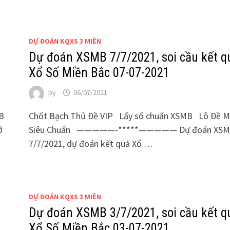
DỰ ĐOÁN KQXS 3 MIỀN
ả
Dự đoán XSMB 7/7/2021, soi cầu kết q
Xổ Số Miền Bắc 07-07-2021
by
06/07/2021
MB
Chốt Bạch Thủ Đề VIP Lấy số chuẩn XSMB Lô Đề 
ở
Siêu Chuẩn —————-*****————— Dự đoán XS
7/7/2021, dự đoán kết quả Xổ …
DỰ ĐOÁN KQXS 3 MIỀN
ả
Dự đoán XSMB 3/7/2021, soi cầu kết q
Xổ Số Miền Bắc 03-07-2021