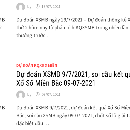
by
18/07/2021
SMB
Dự đoán XSMB ngày 19/7/2021 – Dự đoán thống kê
ở
thứ 2 hôm nay từ phân tích KQXSMB trong nhiều lần
thưởng trước …
DỰ ĐOÁN KQXS 3 MIỀN
Dự đoán XSMB 9/7/2021, soi cầu kết q
Xổ Số Miền Bắc 09-07-2021
by
08/07/2021
SMB
Dự đoán XSMB 9/7/2021, dự đoán kết quả Xổ Số Miề
n
Bắc, soi cầu XSMB ngày 09-07-2021, chốt số lô giải 
đặc biệt đầu …