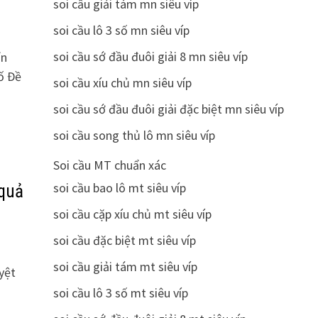
soi cầu giải tám mn siêu víp
soi cầu lô 3 số mn siêu víp
soi cầu sớ đầu đuôi giải 8 mn siêu víp
ẩn
ố Đề
soi cầu xíu chủ mn siêu víp
soi cầu sớ đầu đuôi giải đặc biệt mn siêu víp
soi cầu song thủ lô mn siêu víp
Soi cầu MT chuẩn xác
soi cầu bao lô mt siêu víp
 quả
soi cầu cặp xíu chủ mt siêu víp
soi cầu đặc biệt mt siêu víp
soi cầu giải tám mt siêu víp
yệt
soi cầu lô 3 số mt siêu víp