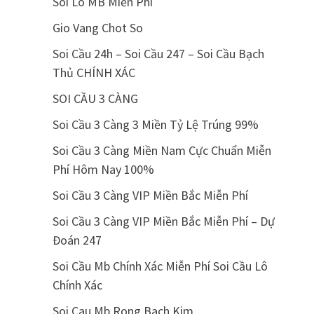
Soi Lô MB Miễn Phí
Gio Vang Chot So
Soi Cầu 24h – Soi Cầu 247 – Soi Cầu Bạch
Thủ CHÍNH XÁC
SOI CẦU 3 CÀNG
Soi Cầu 3 Càng 3 Miền Tỷ Lệ Trúng 99%
Soi Cầu 3 Càng Miền Nam Cực Chuẩn Miễn
Phí Hôm Nay 100%
Soi Cầu 3 Càng VIP Miền Bắc Miễn Phí
Soi Cầu 3 Càng VIP Miền Bắc Miễn Phí – Dự
Đoán 247
Soi Cầu Mb Chính Xác Miễn Phí Soi Cầu Lô
Chính Xác
Soi Cau Mb Rong Bach Kim