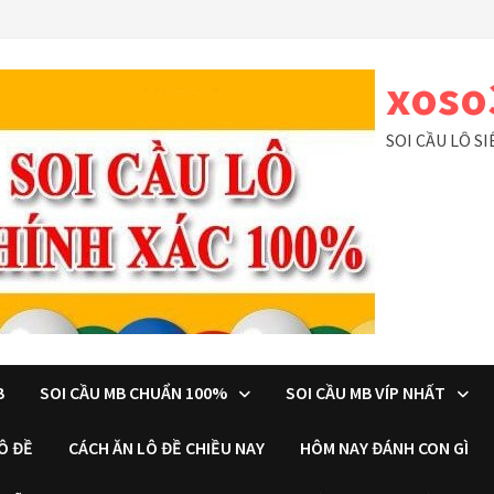
xoso
SOI CẦU LÔ S
B
SOI CẦU MB CHUẨN 100%
SOI CẦU MB VÍP NHẤT
Ô ĐỀ
CÁCH ĂN LÔ ĐỀ CHIỀU NAY
HÔM NAY ĐÁNH CON GÌ