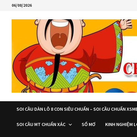
Skip
06/08/2026
to
content
SOI CẦU DÀN LÔ 8 CON SIÊU CHUẨN – SOI CẦU CHUẨN XSM
SOI CẦU MT CHUẨN XÁC
SỔ MƠ
KINH NGHIỆM L