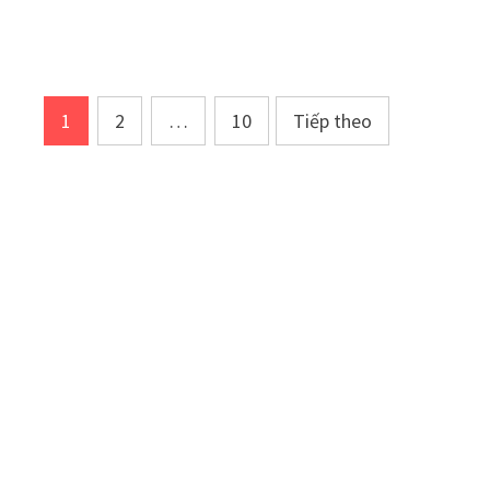
Phân
1
2
…
10
Tiếp theo
trang
bài
viết