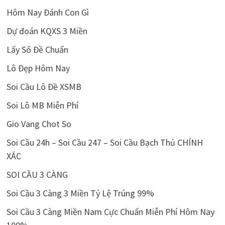
Hôm Nay Đánh Con Gì
Dự đoán KQXS 3 Miền
Lấy Số Đề Chuẩn
Lô Đẹp Hôm Nay
Soi Cầu Lô Đề XSMB
Soi Lô MB Miễn Phí
Gio Vang Chot So
Soi Cầu 24h – Soi Cầu 247 – Soi Cầu Bạch Thủ CHÍNH
XÁC
SOI CẦU 3 CÀNG
Soi Cầu 3 Càng 3 Miền Tỷ Lệ Trúng 99%
Soi Cầu 3 Càng Miền Nam Cực Chuẩn Miễn Phí Hôm Nay