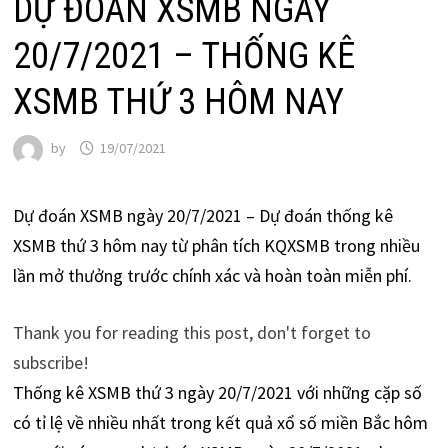
DỰ ĐOÁN XSMB NGÀY
20/7/2021 – THỐNG KÊ
XSMB THỨ 3 HÔM NAY
by
19/07/2021
Dự đoán XSMB ngày 20/7/2021 – Dự đoán thống kê
XSMB thứ 3 hôm nay từ phân tích KQXSMB trong nhiều
lần mở thưởng trước chính xác và hoàn toàn miễn phí.
Thank you for reading this post, don't forget to
subscribe!
Thống kê XSMB thứ 3 ngày 20/7/2021 với những cặp số
có tỉ lệ về nhiều nhất trong kết quả xổ số miền Bắc hôm