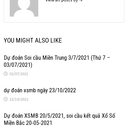
YOU MIGHT ALSO LIKE
Dự đoán Soi cầu Miền Trung 3/7/2021 (Thứ 7 –
03/07/2021)
02/07/2021
dự đoán xsmb ngày 23/10/2022
22/10/2022
Dự đoán XSMB 20/5/2021, soi cầu kết quả Xổ Số
Miền Bắc 20-05-2021