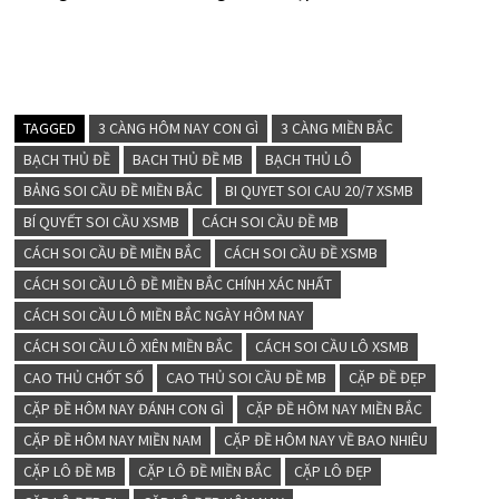
TAGGED
3 CÀNG HÔM NAY CON GÌ
3 CÀNG MIỀN BẮC
BẠCH THỦ ĐỀ
BACH THỦ ĐỀ MB
BẠCH THỦ LÔ
BẢNG SOI CẦU ĐỀ MIỀN BẮC
BI QUYET SOI CAU 20/7 XSMB
BÍ QUYẾT SOI CẦU XSMB
CÁCH SOI CẦU ĐỀ MB
CÁCH SOI CẦU ĐỀ MIỀN BẮC
CÁCH SOI CẦU ĐỀ XSMB
CÁCH SOI CẦU LÔ ĐỀ MIỀN BẮC CHÍNH XÁC NHẤT
CÁCH SOI CẦU LÔ MIỀN BẮC NGÀY HÔM NAY
CÁCH SOI CẦU LÔ XIÊN MIỀN BẮC
CÁCH SOI CẦU LÔ XSMB
CAO THỦ CHỐT SỐ
CAO THỦ SOI CẦU ĐỀ MB
CẶP ĐỀ ĐẸP
CẶP ĐỀ HÔM NAY ĐÁNH CON GÌ
CẶP ĐỀ HÔM NAY MIỀN BẮC
CẶP ĐỀ HÔM NAY MIỀN NAM
CẶP ĐỀ HÔM NAY VỀ BAO NHIÊU
CẶP LÔ ĐỀ MB
CẶP LÔ ĐỀ MIỀN BẮC
CẶP LÔ ĐẸP