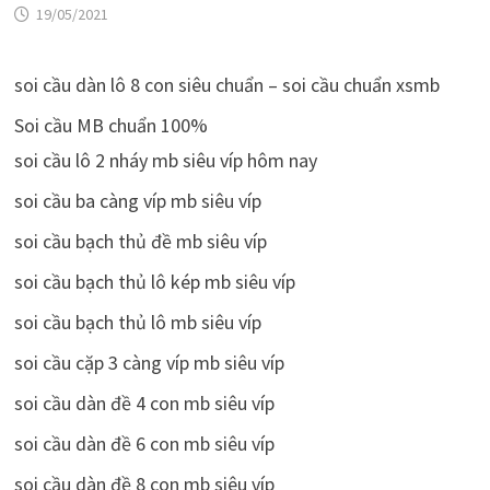
19/05/2021
soi cầu dàn lô 8 con siêu chuẩn – soi cầu chuẩn xsmb
Soi cầu MB chuẩn 100%
soi cầu lô 2 nháy mb siêu víp hôm nay
soi cầu ba càng víp mb siêu víp
soi cầu bạch thủ đề mb siêu víp
soi cầu bạch thủ lô kép mb siêu víp
soi cầu bạch thủ lô mb siêu víp
soi cầu cặp 3 càng víp mb siêu víp
soi cầu dàn đề 4 con mb siêu víp
soi cầu dàn đề 6 con mb siêu víp
soi cầu dàn đề 8 con mb siêu víp