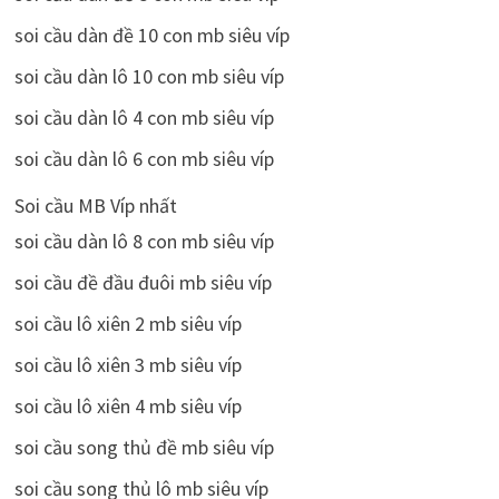
soi cầu dàn đề 10 con mb siêu víp
soi cầu dàn lô 10 con mb siêu víp
soi cầu dàn lô 4 con mb siêu víp
soi cầu dàn lô 6 con mb siêu víp
Soi cầu MB Víp nhất
soi cầu dàn lô 8 con mb siêu víp
soi cầu đề đầu đuôi mb siêu víp
soi cầu lô xiên 2 mb siêu víp
soi cầu lô xiên 3 mb siêu víp
soi cầu lô xiên 4 mb siêu víp
soi cầu song thủ đề mb siêu víp
soi cầu song thủ lô mb siêu víp