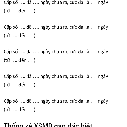
Cặp số …. đã …. ngày chưa ra, cực đại là …. ngày
(từ …. đến ….)
Cặp số …. đã …. ngày chưa ra, cực đại là …. ngày
(từ …. đến ….)
Cặp số …. đã …. ngày chưa ra, cực đại là …. ngày
(từ …. đến ….)
Cặp số …. đã …. ngày chưa ra, cực đại là …. ngày
(từ …. đến ….)
Cặp số …. đã …. ngày chưa ra, cực đại là …. ngày
(từ …. đến ….)
Thống kê XSMB gan đặc biệt