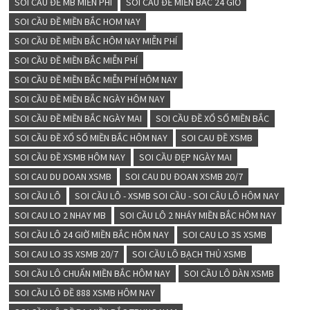
SOI CẦU ĐỀ MB MIỄN PHÍ
SOI CẦU ĐỀ MIỀN BẮC 24 GIỜ
SOI CẦU ĐỀ MIỀN BẮC HOM NAY
SOI CẦU ĐỀ MIỀN BẮC HÔM NAY MIỄN PHÍ
SOI CẦU ĐỀ MIỀN BẮC MIỄN PHÍ
SOI CẦU ĐỀ MIỀN BẮC MIỄN PHÍ HÔM NAY
SOI CẦU ĐỀ MIỀN BẮC NGÀY HÔM NAY
SOI CẦU ĐỀ MIỀN BẮC NGÀY MAI
SOI CẦU ĐỀ XỔ SỐ MIỀN BẮC
SOI CẦU ĐỀ XỔ SỐ MIỀN BẮC HÔM NAY
SOI CAU ĐỀ XSMB
SOI CẦU ĐỀ XSMB HÔM NAY
SOI CẦU ĐẸP NGÀY MAI
SOI CAU DU DOAN XSMB
SOI CAU DU ĐOAN XSMB 20/7
SOI CẦU LÔ
SOI CẦU LÔ - XSMB SOI CẦU - SOI CÂU LÔ HÔM NAY
SOI CAU LO 2 NHAY MB
SOI CẦU LÔ 2 NHÁY MIỀN BẮC HÔM NAY
SOI CẦU LÔ 24 GIỜ MIỀN BẮC HÔM NAY
SOI CAU LO 3S XSMB
SOI CAU LO 3S XSMB 20/7
SOI CẦU LÔ BẠCH THỦ XSMB
SOI CẦU LÔ CHUẨN MIỀN BẮC HÔM NAY
SOI CẦU LÔ DÀN XSMB
SOI CẦU LÔ ĐỀ 888 XSMB HÔM NAY