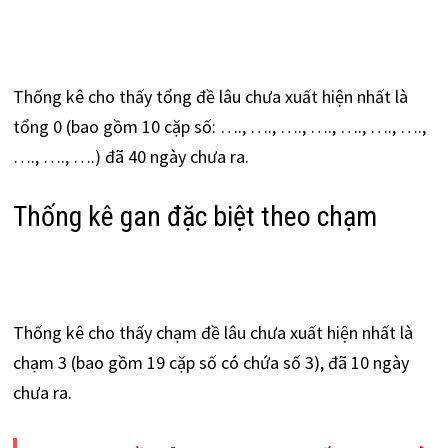
Thống kê cho thấy tổng đề lâu chưa xuất hiện nhất là
tổng 0 (bao gồm 10 cặp số: …., …., …., …., …., …., ….,
…., …., ….) đã 40 ngày chưa ra.
Thống kê gan đặc biệt theo chạm
Thống kê cho thấy chạm đề lâu chưa xuất hiện nhất là
chạm 3 (bao gồm 19 cặp số có chứa số 3), đã 10 ngày
chưa ra.