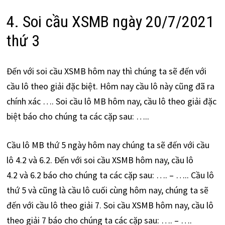
4. Soi cầu XSMB ngày 20/7/2021
thứ 3
Đến với soi cầu XSMB hôm nay thì chúng ta sẽ đến với
cầu lô theo giải đặc biệt. Hôm nay cầu lô này cũng đã ra
chính xác …. Soi cầu lô MB hôm nay, cầu lô theo giải đặc
biệt báo cho chúng ta các cặp sau: …..
Cầu lô MB thứ 5 ngày hôm nay chúng ta sẽ đến với cầu
lô 4.2 và 6.2. Đến với soi cầu XSMB hôm nay, cầu lô
4.2 và 6.2 báo cho chúng ta các cặp sau: …. – ….. Cầu lô
thứ 5 và cũng là cầu lô cuối cùng hôm nay, chúng ta sẽ
đến với cầu lô theo giải 7. Soi cầu XSMB hôm nay, cầu lô
theo giải 7 báo cho chúng ta các cặp sau: …. – ….