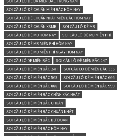
SOI CẦU LÔ ĐỀ BA MIỀN BẮC TRUNG NAM
SOI CẦU LÔ ĐỀ CHUẨN MIỀN BẮC HÔM NAY
SOI CẦU LÔ ĐỀ CHUẨN NHẤT MIỀN BẮC HÔM NAY
SOI CẦU LÔ ĐỀ CHUẨN XSMB
SOI CẦU LÔ ĐỀ MB
SOI CẦU LÔ ĐỀ MB HÔM NAY
SOI CẦU LÔ ĐỀ MB MIỄN PHÍ
SOI CẦU LÔ ĐỀ MB MIỄN PHÍ HÔM NAY
SOI CẦU LÔ ĐỀ MB MIỄN PHÍ NGÀY HÔM NAY
SOI CẦU LÔ DE MIỀN BẮC
SOI CẦU LÔ ĐỀ MIỀN BẮC 247
SOI CẦU LÔ ĐỀ MIỀN BẮC 24H
SOI CẦU LÔ ĐỀ MIỀN BẮC 555
SOI CẦU LÔ ĐỀ MIỀN BẮC 568
SOI CẦU LÔ ĐỀ MIỀN BẮC 666
SOI CẦU LÔ ĐỀ MIỀN BẮC 888
SOI CẦU LÔ ĐỀ MIỀN BẮC 999
SOI CẦU LÔ ĐỀ MIỀN BẮC CHÍNH XÁC NHẤT
SOI CẦU LÔ ĐỀ MIỀN BẮC CHUẨN
SOI CẦU LÔ ĐỀ MIỀN BẮC CHUẨN NHẤT
SOI CẦU LÔ ĐỀ MIỀN BẮC DỰ ĐOÁN
SOI CẦU LÔ ĐỀ MIỀN BẮC HÔM NAY