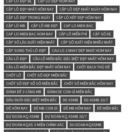
CẶP LÔ ĐẸP BL
CẶP LÔ ĐẸP HÔM NAY
CẶP LÔ ĐẸP NHẤT HÔM NAY
CẶP LÔ ĐẸP NHẤT NGÀY HÔM NAY
CẶP LÔ ĐẸP TRONG NGÀY
CẶP LÔ KÉP ĐẸP HÔM NAY
CẶP LÔ MB
CẶP LÔ MB ĐẸP
CAP LO MIEN BAC
CAP LO MIEN BAC HOM NAY
CẶP LÔ MIỄN PHÍ
CẶP SỐ DE
CẶP SỐ LÂU XUẤT HIỆN NHẤT
CẶP SỐ XUẤT HIỆN NHIỀU NHẤT
CẶP SONG THỦ LÔ ĐẸP
CAU LO 2 NHAY DEP NHAT HOM NAY
CẦU LÔ ĐẸP
CẦU LÔ MIỀN BẮC ĐẶC BIỆT ĐẸP NHẤT HÔM NAY
CẦU LÔ MIỀN BẮC ĐẸP NHẤT HÔM NAY
CHỐT BẠCH THỦ ĐỀ
CHỐT LÔ
CHỐT SỐ ĐẸP MIỀN BẮC
CHỐT SỐ ĐẸP XỔ SỐ MIỀN BẮC
CHỐT SỐ MIỀN BẮC HÔM NAY
ĐÁNH ĐỀ 3 CÀNG MB
ĐÁNH DE CON GÌ MIỀN BẮC
ĐẦU ĐUÔI ĐẶC BIỆT MIỀN BẮC
DD XSMB
DD XSMB 20/7
ĐỀ HÔM NAY
ĐỀ MB CON GÌ
ĐỀ MB HÔM NAY
ĐỀ MIỀN BẮC
DỰ ĐOÁN KQ XSMB
DỰ ĐOÁN KQ XSMB 20/7
DỰ ĐOÁN KQXS 3 MIỀN CHÍNH XÁC
DU DOAN KQXSMB