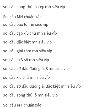
soi cầu song thủ lô kép mb siêu víp
Soi cầu MN chuẩn xác
soi cầu bao lô mn siêu víp
soi cầu cặp xíu chủ mn siêu víp
soi cầu đặc biệt mn siêu víp
soi cầu giải tám mn siêu víp
soi cầu lô 3 số mn siêu víp
soi cầu sớ đầu đuôi giải 8 mn siêu víp
soi cầu xíu chủ mn siêu víp
soi cầu sớ đầu đuôi giải đặc biệt mn siêu víp
soi cầu song thủ lô mn siêu víp
Soi cầu MT chuẩn xác