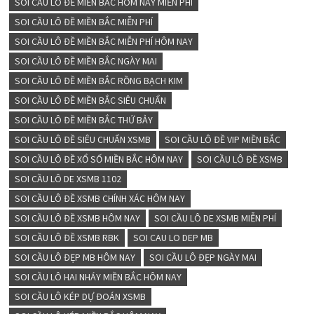
SOI CẦU LÔ ĐỀ MIỀN BẮC HÔM NAY MIỄN PHÍ
SOI CẦU LÔ ĐỀ MIỀN BẮC MIỄN PHÍ
SOI CẦU LÔ ĐỀ MIỀN BẮC MIỄN PHÍ HÔM NAY
SOI CẦU LÔ ĐỀ MIỀN BẮC NGÀY MAI
SOI CẦU LÔ ĐỀ MIỀN BẮC RỒNG BẠCH KIM
SOI CẦU LÔ ĐỀ MIỀN BẮC SIÊU CHUẨN
SOI CẦU LÔ ĐỀ MIỀN BẮC THỨ BẢY
SOI CẦU LÔ ĐỀ SIÊU CHUẨN XSMB
SOI CẦU LÔ ĐỀ VIP MIỀN BẮC
SOI CẦU LÔ ĐỀ XỔ SỐ MIỀN BẮC HÔM NAY
SOI CẦU LÔ ĐỀ XSMB
SOI CẦU LÔ DE XSMB 1102
SOI CẦU LÔ ĐỀ XSMB CHÍNH XÁC HÔM NAY
SOI CẦU LÔ ĐỀ XSMB HÔM NAY
SOI CẦU LÔ DE XSMB MIỄN PHÍ
SOI CẦU LÔ ĐỀ XSMB RBK
SOI CAU LO DEP MB
SOI CẦU LÔ ĐẸP MB HÔM NAY
SOI CẦU LÔ ĐẸP NGÀY MAI
SOI CẦU LÔ HAI NHÁY MIỀN BẮC HÔM NAY
SOI CẦU LÔ KÉP DỰ ĐOÁN XSMB