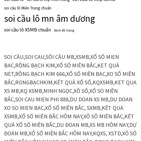
soi cầu lô Miền Trung chuẩn
soi cầu lô mn âm dương
soi cầu lô XSMB chuẩn
đánh đề 3 càng
SOI CẦU,SOI CAU,SÔI CẦU MB,XSMB,XỔ SỐ MIEN
BAC,RỒNG BẠCH KIM,XỔ SỐ MIÊN BẮC,KET QUẢ
NET,RỒNG BẠCH KIM 666,XỔ SỐ MIỀN BAC,XO SỐ MIỀN
BẮC,RONGBẠCHKIM,KẾT QUẢ XỔ SỐ,KQXSMB,KET QUA
XS MB,KQ XSMB,MINH NGỌC,XÔ SỐ,XỔ SO MIỀN
BẮC,SOI CAU MIEN PHI 888,DU DOAN XS MB,DU DOAN
XO SO MIEN BAC,XỔ SỐ MIỀN BẮC, SXMB,KẾT QUA
XSMB,XỔ SỐ MIÊN BẮC HÔM NAY,XÔ SÔ MIÊN BĂC,KẾT
QUẢ XỔ SỐ MIỀN BẮC,DU ĐOAN MB,XS MB HÔM NAY,DỰ
ĐOÁN MB,XỔ SỐ MIỀN BẮC HÔM NAY,KQXS, XSTD,XÔ SỐ