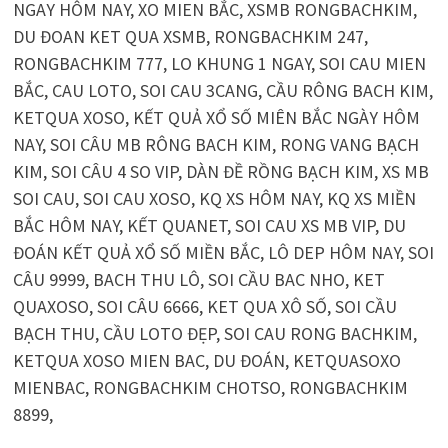
NGAY HÔM NAY, XO MIEN BẮC, XSMB RONGBACHKIM,
DU ĐOAN KET QUA XSMB, RONGBACHKIM 247,
RONGBACHKIM 777, LO KHUNG 1 NGAY, SOI CAU MIEN
BẮC, CAU LOTO, SOI CAU 3CANG, CẦU RÔNG BACH KIM,
KETQUA XOSO, KẾT QUẢ XỔ SỐ MIÊN BẮC NGÀY HÔM
NAY, SOI CÂU MB RÔNG BACH KIM, RONG VANG BẠCH
KIM, SOI CÂU 4 SO VIP, DÀN ĐỀ RỒNG BẠCH KIM, XS MB
SOI CAU, SOI CAU XOSO, KQ XS HÔM NAY, KQ XS MIỀN
BẮC HÔM NAY, KẾT QUANET, SOI CAU XS MB VIP, DU
ĐOÁN KẾT QUẢ XỔ SỐ MIỀN BẮC, LÔ DEP HÔM NAY, SOI
CÂU 9999, BACH THU LÔ, SOI CẦU BAC NHO, KET
QUAXOSO, SOI CÂU 6666, KET QUA XÔ SỐ, SOI CẦU
BẠCH THU, CẦU LOTO ĐẸP, SOI CAU RONG BACHKIM,
KETQUA XOSO MIEN BAC, DU ĐOÁN, KETQUASOXO
MIENBAC, RONGBACHKIM CHOTSO, RONGBACHKIM
8899,