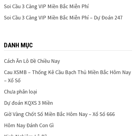
Soi Cầu 3 Càng VIP Miền Bắc Miễn Phí
Soi Cầu 3 Càng VIP Miền Bắc Miễn Phí – Dự Đoán 247
DANH MỤC
Cách Ăn Lô Đề Chiều Nay
Cau XSMB – Thống Kê Cầu Bạch Thủ Miền Bắc Hôm Nay
– Xổ Số
Chưa phân loại
Dự đoán KQXS 3 Miền
Giờ Vàng Chốt Số Miền Bắc Hôm Nay – Xổ Số 666
Hôm Nay Đánh Con Gì