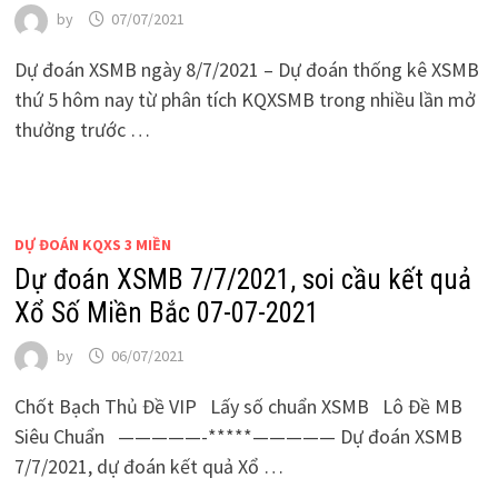
by
07/07/2021
Dự đoán XSMB ngày 8/7/2021 – Dự đoán thống kê XSMB
thứ 5 hôm nay từ phân tích KQXSMB trong nhiều lần mở
thưởng trước …
DỰ ĐOÁN KQXS 3 MIỀN
Dự đoán XSMB 7/7/2021, soi cầu kết quả
Xổ Số Miền Bắc 07-07-2021
by
06/07/2021
Chốt Bạch Thủ Đề VIP Lấy số chuẩn XSMB Lô Đề MB
Siêu Chuẩn —————-*****————— Dự đoán XSMB
7/7/2021, dự đoán kết quả Xổ …