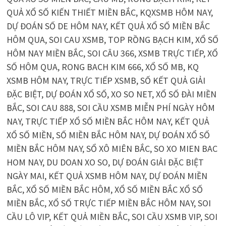
QUẢ XỔ SỐ KIẾN THIẾT MIỀN BẮC, KQXSMB HÔM NAY,
DỰ ĐOÁN SỐ DE HÔM NAY, KẾT QUẢ XỔ SỐ MIỀN BẮC
HÔM QUA, SOI CAU XSMB, TOP RỒNG BẠCH KIM, XỔ SỐ
HÔM NAY MIỀN BẮC, SOI CÂU 366, XSMB TRỰC TIẾP, XỔ
SỐ HÔM QUA, RONG BACH KIM 666, XỔ SỐ MB, KQ
XSMB HÔM NAY, TRỰC TIẾP XSMB, SỐ KẾT QUẢ GIẢI
ĐẶC BIỆT, DỰ ĐOÁN XỔ SỐ, XO SO NET, XỔ SỐ ĐÀI MIỀN
BẮC, SOI CAU 888, SOI CẦU XSMB MIỄN PHÍ NGÀY HÔM
NAY, TRỰC TIẾP XỔ SỐ MIỀN BẮC HÔM NAY, KẾT QUẢ
XỔ SỐ MIỀN, SỐ MIỀN BẮC HÔM NAY, DỰ ĐOÁN XỔ SỐ
MIỀN BẮC HÔM NAY, SỔ XÔ MIÊN BẮC, SO XO MIEN BAC
HOM NAY, DU DOAN XO SO, DỰ ĐOÁN GIẢI ĐẶC BIỆT
NGÀY MAI, KẾT QUẢ XSMB HÔM NAY, DỰ ĐOÁN MIỀN
BẮC, XỔ SỐ MIỀN BẮC HÔM, XỔ SỐ MIỀN BẮC XỔ SỐ
MIỀN BẮC, XỔ SỐ TRỰC TIẾP MIỀN BẮC HÔM NAY, SOI
CẦU LÔ VIP, KẾT QUẢ MIỀN BẮC, SOI CẦU XSMB VIP, SOI