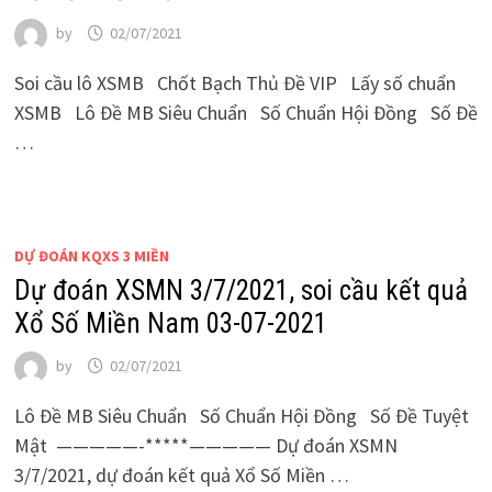
by
02/07/2021
Soi cầu lô XSMB Chốt Bạch Thủ Đề VIP Lấy số chuẩn
XSMB Lô Đề MB Siêu Chuẩn Số Chuẩn Hội Đồng Số Đề
…
DỰ ĐOÁN KQXS 3 MIỀN
Dự đoán XSMN 3/7/2021, soi cầu kết quả
Xổ Số Miền Nam 03-07-2021
by
02/07/2021
Lô Đề MB Siêu Chuẩn Số Chuẩn Hội Đồng Số Đề Tuyệt
Mật —————-*****————— Dự đoán XSMN
3/7/2021, dự đoán kết quả Xổ Số Miền …