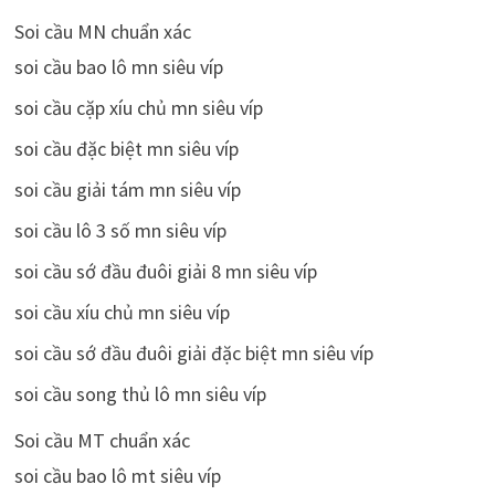
Soi cầu MN chuẩn xác
soi cầu bao lô mn siêu víp
soi cầu cặp xíu chủ mn siêu víp
soi cầu đặc biệt mn siêu víp
soi cầu giải tám mn siêu víp
soi cầu lô 3 số mn siêu víp
soi cầu sớ đầu đuôi giải 8 mn siêu víp
soi cầu xíu chủ mn siêu víp
soi cầu sớ đầu đuôi giải đặc biệt mn siêu víp
soi cầu song thủ lô mn siêu víp
Soi cầu MT chuẩn xác
soi cầu bao lô mt siêu víp