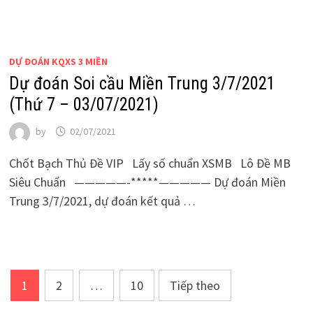
DỰ ĐOÁN KQXS 3 MIỀN
Dự đoán Soi cầu Miền Trung 3/7/2021
(Thứ 7 – 03/07/2021)
by
02/07/2021
Chốt Bạch Thủ Đề VIP Lấy số chuẩn XSMB Lô Đề MB
Siêu Chuẩn —————-*****————— Dự đoán Miền
Trung 3/7/2021, dự đoán kết quả …
Phân
1
2
…
10
Tiếp theo
trang