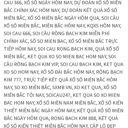
CAU 366, XỔ SỐ NGÀY HÔM NAY, DỰ ĐOÁN XỔ SỐ MIỀN
BẮC CHÍNH XÁC HÔM NAY, DỰ ĐOÁN KẾT QUẢ XỔ SỐ
MIỀN BẮC, XỔ SỐ MIỀN BẮC NGÀY HÔM QUA, SOI CẦU
XỔ SỐ MIỀN BẮC, MIỀN BẮC HÔM NAY, KQXS HÔM NAY,
SOI CAU 666, SOI CẦU RỒNG BẠCH KIM MIỄN PHÍ
CHÍNH XÁC, SỐ SO MIEN BAC, XỔ SỐ MIỀN BẮC TRỰC
TIẾP HÔM NAY, SOI CAU RONG BACH KIM, QUẢ XỔ SỐ
MIỀN BẮC, KET QUA XO SO MIEN BAC HOM NAY, SOI
CẦU RỒNG BẠCH KIM VIP, SOI CAU BACH KIM, KET QUA
XO SO HOM NAY, XỔ SỐ ĐÀI BẮC HÔM NAY, RỒNG BẠCH
KIM 777, TRỰC TIẾP KẾT QUẢ XỔ SỐ MIỀN BẮC HÔM
NAY, SO XO MIỀN BẮC, SXMB VN, XO KET QUA, XỔ SỐ
MIỀN BẮC TỐI NAY, SOICAU247, KET QUA SO XO MIEN
BAC HOM NAY, XỔ SỐ MIỀN NAM MIỀN BẮC, XỔ SỐ KIẾN
THIẾT MIỀN BẮC NGÀY HÔM NAY, KẾT QUẢ XỔ SỐ MIỀN
BẮC NGÀY HÔM QUA, RONG BACH KIM 888, KẾT QUẢ
XỔ SỐ KIẾN THIẾT MIỀN BẮC HÔM NAY, CẶP LÔ ĐẸP