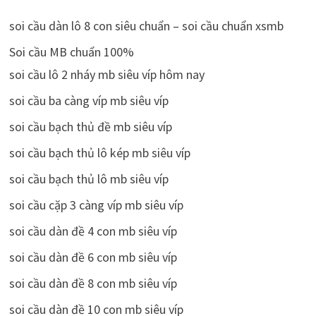
bài
soi cầu dàn lô 8 con siêu chuẩn – soi cầu chuẩn xsmb
viết
Soi cầu MB chuẩn 100%
soi cầu lô 2 nháy mb siêu víp hôm nay
soi cầu ba càng víp mb siêu víp
soi cầu bạch thủ đề mb siêu víp
soi cầu bạch thủ lô kép mb siêu víp
soi cầu bạch thủ lô mb siêu víp
soi cầu cặp 3 càng víp mb siêu víp
soi cầu dàn đề 4 con mb siêu víp
soi cầu dàn đề 6 con mb siêu víp
soi cầu dàn đề 8 con mb siêu víp
soi cầu dàn đề 10 con mb siêu víp