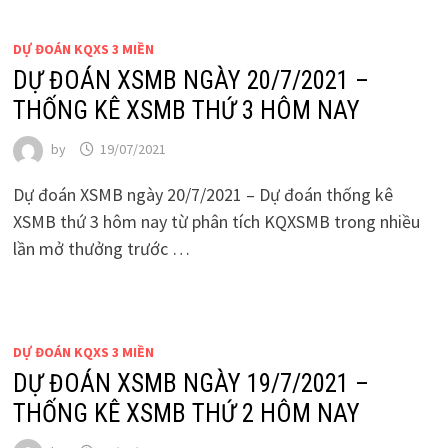
DỰ ĐOÁN KQXS 3 MIỀN
DỰ ĐOÁN XSMB NGÀY 20/7/2021 –
THỐNG KÊ XSMB THỨ 3 HÔM NAY
by
19/07/2021
Dự đoán XSMB ngày 20/7/2021 – Dự đoán thống kê
XSMB thứ 3 hôm nay từ phân tích KQXSMB trong nhiều
lần mở thưởng trước …
DỰ ĐOÁN KQXS 3 MIỀN
DỰ ĐOÁN XSMB NGÀY 19/7/2021 –
THỐNG KÊ XSMB THỨ 2 HÔM NAY