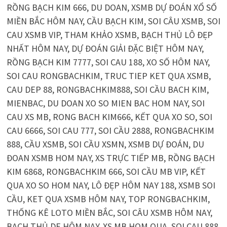
RỒNG BẠCH KIM 666, DU DOAN, XSMB DỰ ĐOÁN XỔ SỐ
MIỀN BẮC HÔM NAY, CẦU BẠCH KIM, SOI CÂU XSMB, SOI
CAU XSMB VIP, THAM KHẢO XSMB, BẠCH THỦ LÔ ĐẸP
NHẤT HÔM NAY, DỰ ĐOÁN GIẢI ĐẶC BIỆT HÔM NAY,
RỒNG BẠCH KIM 7777, SOI CAU 188, XO SỐ HÔM NAY,
SOI CAU RONGBACHKIM, TRUC TIEP KET QUA XSMB,
CAU DEP 88, RONGBACHKIM888, SOI CẦU BACH KIM,
MIENBAC, DU DOAN XO SO MIEN BAC HOM NAY, SOI
CAU XS MB, RONG BACH KIM666, KẾT QUA XO SO, SOI
CAU 6666, SOI CAU 777, SOI CẦU 2888, RONGBACHKIM
888, CẦU XSMB, SOI CẦU XSMN, XSMB DỰ ĐOÁN, DU
ĐOAN XSMB HOM NAY, XS TRỰC TIẾP MB, RỒNG BẠCH
KIM 6868, RONGBACHKIM 666, SOI CẦU MB VIP, KẾT
QUA XO SO HOM NAY, LÔ ĐẸP HÔM NAY 188, XSMB SOI
CẦU, KET QUA XSMB HÔM NAY, TOP RONGBACHKIM,
THỐNG KÊ LOTO MIỀN BẮC, SOI CÂU XSMB HÔM NAY,
BẠCH THỦ DE HÔM NAY, XS MB HOM QUA, SOI CAU 888