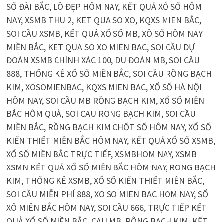
SỐ ĐÀI BẮC, LÔ ĐẸP HÔM NAY, KẾT QUẢ XỔ SỐ HÔM
NAY, XSMB THU 2, KET QUA SO XO, KQXS MIEN BẮC,
SOI CẦU XSMB, KẾT QUẢ XỔ SỐ MB, XÔ SỐ HÔM NAY
MIỀN BẮC, KET QUA SO XO MIEN BAC, SOI CẦU DỰ
ĐOÁN XSMB CHÍNH XÁC 100, DU ĐOÁN MB, SOI CẦU
888, THỐNG KÊ XỔ SỐ MIỀN BẮC, SOI CẦU RỒNG BẠCH
KIM, XOSOMIENBAC, KQXS MIEN BAC, XỔ SỐ HÀ NỘI
HÔM NAY, SOI CẦU MB RỒNG BẠCH KIM, XỔ SỐ MIỀN
BẮC HÔM QUẢ, SOI CAU RONG BẠCH KIM, SOI CẦU
MIỀN BẮC, RỒNG BẠCH KIM CHỐT SỐ HÔM NAY, XỔ SỐ
KIẾN THIẾT MIỀN BẮC HÔM NAY, KẾT QUẢ XỔ SỐ XSMB,
XỔ SỐ MIỀN BẮC TRỰC TIẾP, XSMBHOM NAY, XSMB
XSMN KẾT QUẢ XỔ SỐ MIỀN BẮC HÔM NAY, RONG BẠCH
KIM, THỐNG KÊ XSMB, XỔ SỐ KIẾN THIẾT MIÊN BẮC,
SOI CẦU MIỄN PHÍ 888, XO SO MIEN BAC HOM NAY, SỔ
XÔ MIÊN BẮC HÔM NAY, SOI CẦU 666, TRỰC TIẾP KẾT
QUẢ XỔ SỐ MIỀN BẮC, CAU MB, RÔNG BẠCH KIM, KẾT