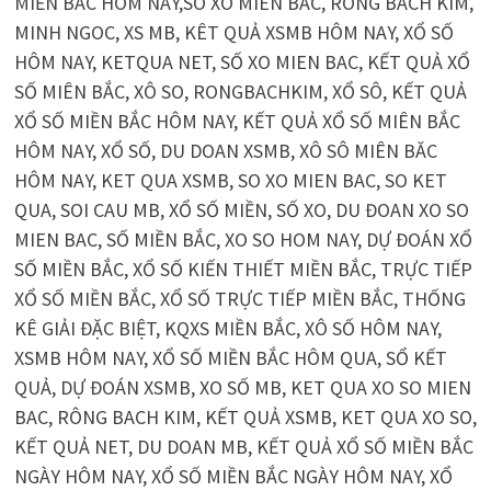
MIỀN BẮC HÔM NAY,SO XO MIEN BẮC, RONG BACH KIM,
MINH NGOC, XS MB, KÊT QUẢ XSMB HÔM NAY, XỔ SỐ
HÔM NAY, KETQUA NET, SỐ XO MIEN BAC, KẾT QUẢ XỔ
SỐ MIÊN BẮC, XÔ SO, RONGBACHKIM, XỔ SÔ, KẾT QUẢ
XỔ SỐ MIỀN BẮC HÔM NAY, KẾT QUẢ XỔ SỐ MIÊN BẮC
HÔM NAY, XỔ SỐ, DU DOAN XSMB, XÔ SÔ MIÊN BĂC
HÔM NAY, KET QUA XSMB, SO XO MIEN BAC, SO KET
QUA, SOI CAU MB, XỔ SỐ MIỀN, SỐ XO, DU ĐOAN XO SO
MIEN BAC, SỐ MIỀN BẮC, XO SO HOM NAY, DỰ ĐOÁN XỔ
SỐ MIỀN BẮC, XỔ SỐ KIẾN THIẾT MIỀN BẮC, TRỰC TIẾP
XỔ SỐ MIỀN BẮC, XỔ SỐ TRỰC TIẾP MIỀN BẮC, THỐNG
KÊ GIẢI ĐẶC BIỆT, KQXS MIỀN BẮC, XÔ SỐ HÔM NAY,
XSMB HÔM NAY, XỔ SỐ MIỀN BẮC HÔM QUA, SỔ KẾT
QUẢ, DỰ ĐOÁN XSMB, XO SỐ MB, KET QUA XO SO MIEN
BAC, RÔNG BACH KIM, KẾT QUẢ XSMB, KET QUA XO SO,
KẾT QUẢ NET, DU DOAN MB, KẾT QUẢ XỔ SỐ MIỀN BẮC
NGÀY HÔM NAY, XỔ SỐ MIỀN BẮC NGÀY HÔM NAY, XỔ