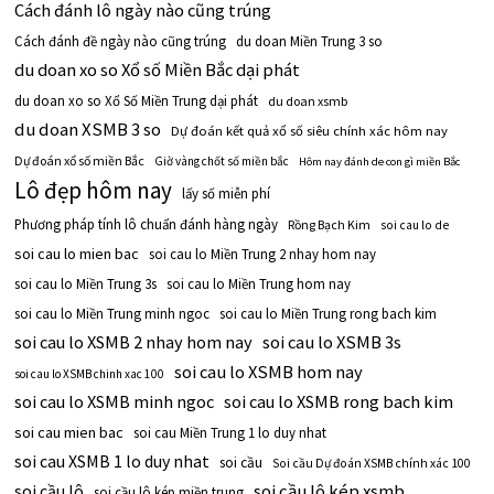
Cách đánh lô ngày nào cũng trúng
Cách đánh đề ngày nào cũng trúng
du doan Miền Trung 3 so
du doan xo so Xổ số Miền Bắc dại phát
du doan xo so Xổ Số Miền Trung dại phát
du doan xsmb
du doan XSMB 3 so
Dự đoán kết quả xổ số siêu chính xác hôm nay
Dự đoán xổ số miền Bắc
Giờ vàng chốt số miền bắc
Hôm nay đánh de con gì miền Bắc
Lô đẹp hôm nay
lấy số miễn phí
Phương pháp tính lô chuẩn đánh hàng ngày
Rồng Bạch Kim
soi cau lo de
soi cau lo mien bac
soi cau lo Miền Trung 2 nhay hom nay
soi cau lo Miền Trung 3s
soi cau lo Miền Trung hom nay
soi cau lo Miền Trung minh ngoc
soi cau lo Miền Trung rong bach kim
soi cau lo XSMB 2 nhay hom nay
soi cau lo XSMB 3s
soi cau lo XSMB hom nay
soi cau lo XSMB chinh xac 100
soi cau lo XSMB minh ngoc
soi cau lo XSMB rong bach kim
soi cau mien bac
soi cau Miền Trung 1 lo duy nhat
soi cau XSMB 1 lo duy nhat
soi cầu
Soi cầu Dự đoán XSMB chính xác 100
soi cầu lô kép xsmb
soi cầu lô
soi cầu lô kép miền trung