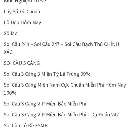
Kinh Nghiệm Lô Đề
Lấy Số Đề Chuẩn
Lô Đẹp Hôm Nay
Sổ Mơ
Soi Cầu 24h – Soi Cầu 247 – Soi Cầu Bạch Thủ CHÍNH
XÁC
SOI CẦU 3 CÀNG
Soi Cầu 3 Càng 3 Miền Tỷ Lệ Trúng 99%
Soi Cầu 3 Càng Miền Nam Cực Chuẩn Miễn Phí Hôm Nay
100%
Soi Cầu 3 Càng VIP Miền Bắc Miễn Phí
Soi Cầu 3 Càng VIP Miền Bắc Miễn Phí – Dự Đoán 247
Soi Cầu Lô Đề XSMB