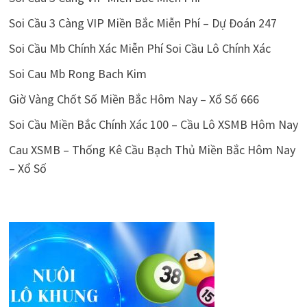
Soi Cầu 3 Càng VIP Miền Bắc Miễn Phí – Dự Đoán 247
Soi Cầu Mb Chính Xác Miễn Phí Soi Cầu Lô Chính Xác
Soi Cau Mb Rong Bach Kim
Giờ Vàng Chốt Số Miền Bắc Hôm Nay – Xổ Số 666
Soi Cầu Miền Bắc Chính Xác 100 – Cầu Lô XSMB Hôm Nay
Cau XSMB – Thống Kê Cầu Bạch Thủ Miền Bắc Hôm Nay
– Xổ Số