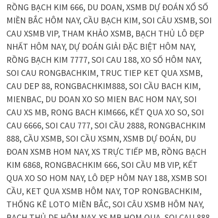
RỒNG BẠCH KIM 666, DU DOAN, XSMB DỰ ĐOÁN XỔ SỐ
MIỀN BẮC HÔM NAY, CẦU BẠCH KIM, SOI CÂU XSMB, SOI
CAU XSMB VIP, THAM KHẢO XSMB, BẠCH THỦ LÔ ĐẸP
NHẤT HÔM NAY, DỰ ĐOÁN GIẢI ĐẶC BIỆT HÔM NAY,
RỒNG BẠCH KIM 7777, SOI CAU 188, XO SỐ HÔM NAY,
SOI CAU RONGBACHKIM, TRUC TIEP KET QUA XSMB,
CAU DEP 88, RONGBACHKIM888, SOI CẦU BACH KIM,
MIENBAC, DU DOAN XO SO MIEN BAC HOM NAY, SOI
CAU XS MB, RONG BACH KIM666, KẾT QUA XO SO, SOI
CAU 6666, SOI CAU 777, SOI CẦU 2888, RONGBACHKIM
888, CẦU XSMB, SOI CẦU XSMN, XSMB DỰ ĐOÁN, DU
ĐOAN XSMB HOM NAY, XS TRỰC TIẾP MB, RỒNG BẠCH
KIM 6868, RONGBACHKIM 666, SOI CẦU MB VIP, KẾT
QUA XO SO HOM NAY, LÔ ĐẸP HÔM NAY 188, XSMB SOI
CẦU, KET QUA XSMB HÔM NAY, TOP RONGBACHKIM,
THỐNG KÊ LOTO MIỀN BẮC, SOI CÂU XSMB HÔM NAY,
BẠCH THỦ DE HÔM NAY, XS MB HOM QUA, SOI CAU 888