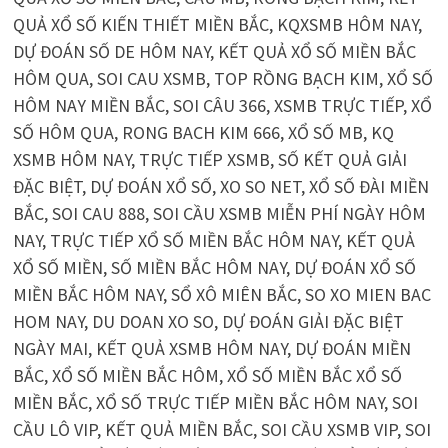
QUẢ XỔ SỐ KIẾN THIẾT MIỀN BẮC, KQXSMB HÔM NAY,
DỰ ĐOÁN SỐ DE HÔM NAY, KẾT QUẢ XỔ SỐ MIỀN BẮC
HÔM QUA, SOI CAU XSMB, TOP RỒNG BẠCH KIM, XỔ SỐ
HÔM NAY MIỀN BẮC, SOI CÂU 366, XSMB TRỰC TIẾP, XỔ
SỐ HÔM QUA, RONG BACH KIM 666, XỔ SỐ MB, KQ
XSMB HÔM NAY, TRỰC TIẾP XSMB, SỐ KẾT QUẢ GIẢI
ĐẶC BIỆT, DỰ ĐOÁN XỔ SỐ, XO SO NET, XỔ SỐ ĐÀI MIỀN
BẮC, SOI CAU 888, SOI CẦU XSMB MIỄN PHÍ NGÀY HÔM
NAY, TRỰC TIẾP XỔ SỐ MIỀN BẮC HÔM NAY, KẾT QUẢ
XỔ SỐ MIỀN, SỐ MIỀN BẮC HÔM NAY, DỰ ĐOÁN XỔ SỐ
MIỀN BẮC HÔM NAY, SỔ XÔ MIÊN BẮC, SO XO MIEN BAC
HOM NAY, DU DOAN XO SO, DỰ ĐOÁN GIẢI ĐẶC BIỆT
NGÀY MAI, KẾT QUẢ XSMB HÔM NAY, DỰ ĐOÁN MIỀN
BẮC, XỔ SỐ MIỀN BẮC HÔM, XỔ SỐ MIỀN BẮC XỔ SỐ
MIỀN BẮC, XỔ SỐ TRỰC TIẾP MIỀN BẮC HÔM NAY, SOI
CẦU LÔ VIP, KẾT QUẢ MIỀN BẮC, SOI CẦU XSMB VIP, SOI