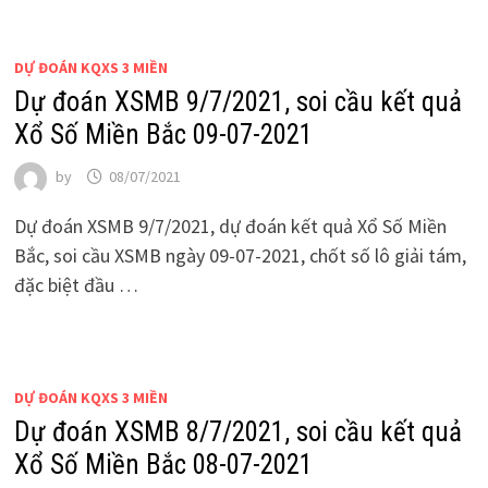
DỰ ĐOÁN KQXS 3 MIỀN
Dự đoán XSMB 9/7/2021, soi cầu kết quả
Xổ Số Miền Bắc 09-07-2021
by
08/07/2021
Dự đoán XSMB 9/7/2021, dự đoán kết quả Xổ Số Miền
Bắc, soi cầu XSMB ngày 09-07-2021, chốt số lô giải tám,
đặc biệt đầu …
DỰ ĐOÁN KQXS 3 MIỀN
Dự đoán XSMB 8/7/2021, soi cầu kết quả
Xổ Số Miền Bắc 08-07-2021