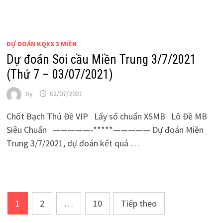
DỰ ĐOÁN KQXS 3 MIỀN
Dự đoán Soi cầu Miền Trung 3/7/2021
(Thứ 7 – 03/07/2021)
by
02/07/2021
Chốt Bạch Thủ Đề VIP Lấy số chuẩn XSMB Lô Đề MB
Siêu Chuẩn —————-*****————— Dự đoán Miền
Trung 3/7/2021, dự đoán kết quả …
Phân
1
2
…
10
Tiếp theo
trang