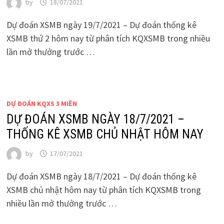
by
18/07/2021
Dự đoán XSMB ngày 19/7/2021 – Dự đoán thống kê
XSMB thứ 2 hôm nay từ phân tích KQXSMB trong nhiều
lần mở thưởng trước …
DỰ ĐOÁN KQXS 3 MIỀN
DỰ ĐOÁN XSMB NGÀY 18/7/2021 –
THỐNG KÊ XSMB CHỦ NHẬT HÔM NAY
by
17/07/2021
Dự đoán XSMB ngày 18/7/2021 – Dự đoán thống kê
XSMB chủ nhật hôm nay từ phân tích KQXSMB trong
nhiều lần mở thưởng trước …