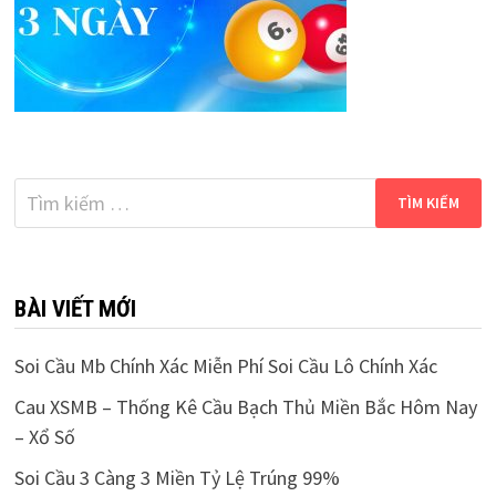
Tìm
kiếm
cho:
BÀI VIẾT MỚI
Soi Cầu Mb Chính Xác Miễn Phí Soi Cầu Lô Chính Xác
Cau XSMB – Thống Kê Cầu Bạch Thủ Miền Bắc Hôm Nay
– Xổ Số
Soi Cầu 3 Càng 3 Miền Tỷ Lệ Trúng 99%