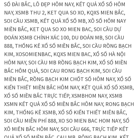
SỐ ĐÀI BẮC, LÔ ĐẸP HÔM NAY, KẾT QUẢ XỔ SỐ HÔM
NAY, XSMB THU 2, KET QUA SO XO, KQXS MIEN BẮC,
SOI CẦU XSMB, KẾT QUẢ XỔ SỐ MB, XÔ SỐ HÔM NAY
MIỀN BẮC, KET QUA SO XO MIEN BAC, SOI CẦU DỰ
ĐOÁN XSMB CHÍNH XÁC 100, DU ĐOÁN MB, SOI CẦU
888, THỐNG KÊ XỔ SỐ MIỀN BẮC, SOI CẦU RỒNG BẠCH
KIM, XOSOMIENBAC, KQXS MIEN BAC, XỔ SỐ HÀ NỘI
HÔM NAY, SOI CẦU MB RỒNG BẠCH KIM, XỔ SỐ MIỀN
BẮC HÔM QUẢ, SOI CAU RONG BẠCH KIM, SOI CẦU
MIỀN BẮC, RỒNG BẠCH KIM CHỐT SỐ HÔM NAY, XỔ SỐ
KIẾN THIẾT MIỀN BẮC HÔM NAY, KẾT QUẢ XỔ SỐ XSMB,
XỔ SỐ MIỀN BẮC TRỰC TIẾP, XSMBHOM NAY, XSMB
XSMN KẾT QUẢ XỔ SỐ MIỀN BẮC HÔM NAY, RONG BẠCH
KIM, THỐNG KÊ XSMB, XỔ SỐ KIẾN THIẾT MIÊN BẮC,
SOI CẦU MIỄN PHÍ 888, XO SO MIEN BAC HOM NAY, SỔ
XÔ MIÊN BẮC HÔM NAY, SOI CẦU 666, TRỰC TIẾP KẾT
QUẢ XỔ SỐ MIỀN BẮC, CAU MB, RÔNG BẠCH KIM, KẾT