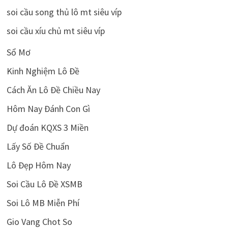
soi cầu song thủ lô mt siêu víp
soi cầu xíu chủ mt siêu víp
Sổ Mơ
Kinh Nghiệm Lô Đề
Cách Ăn Lô Đề Chiều Nay
Hôm Nay Đánh Con Gì
Dự đoán KQXS 3 Miền
Lấy Số Đề Chuẩn
Lô Đẹp Hôm Nay
Soi Cầu Lô Đề XSMB
Soi Lô MB Miễn Phí
Gio Vang Chot So