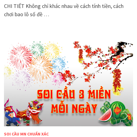
CHI TIẾT Không chỉ khác nhau về cách tính tiền, cách
chơi bao lô số đề …
SOI CẦU MN CHUẨN XÁC