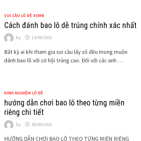
SOI CẦU LÔ ĐỀ XSMB
Cách đánh bao lô dễ trúng chính xác nhất
by
13/09/2021
Bất kỳ ai khi tham gia soi cầu lấy số đều mong muốn
đánh bao lô với cơ hội trúng cao. Đối với các anh …
KINH NGHIỆM LÔ ĐỀ
hướng dẫn chơi bao lô theo từng miền
riêng chi tiết
by
28/04/2021
HƯỚNG DẪN CHƠI BAO LÔ THEO TỪNG MIỀN RIÊNG