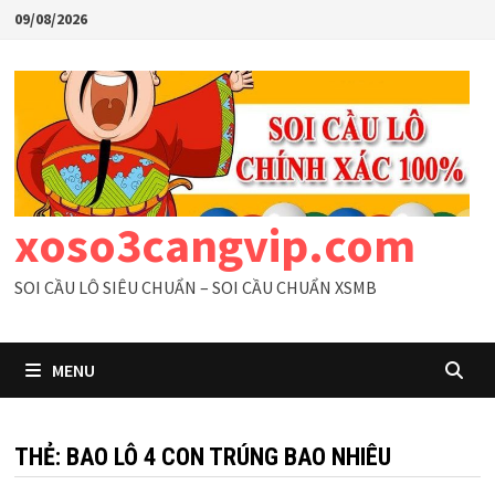
Skip
09/08/2026
to
content
xoso3cangvip.com
SOI CẦU LÔ SIÊU CHUẨN – SOI CẦU CHUẨN XSMB
MENU
THẺ:
BAO LÔ 4 CON TRÚNG BAO NHIÊU