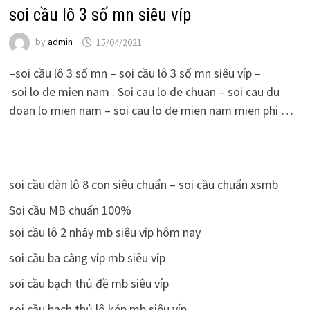
soi cầu lô 3 số mn siêu víp
by
admin
15/04/2021
–soi cầu lô 3 số mn – soi cầu lô 3 số mn siêu víp –
soi lo de mien nam . Soi cau lo de chuan – soi cau du
doan lo mien nam – soi cau lo de mien nam mien phi …
soi cầu dàn lô 8 con siêu chuẩn – soi cầu chuẩn xsmb
Soi cầu MB chuẩn 100%
soi cầu lô 2 nháy mb siêu víp hôm nay
soi cầu ba càng víp mb siêu víp
soi cầu bạch thủ đề mb siêu víp
soi cầu bạch thủ lô kép mb siêu víp