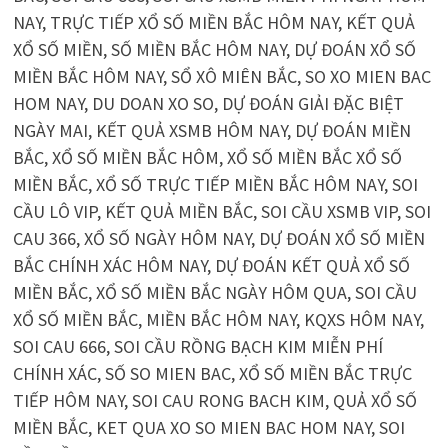
NAY, TRỰC TIẾP XỔ SỐ MIỀN BẮC HÔM NAY, KẾT QUẢ
XỔ SỐ MIỀN, SỐ MIỀN BẮC HÔM NAY, DỰ ĐOÁN XỔ SỐ
MIỀN BẮC HÔM NAY, SỔ XÔ MIÊN BẮC, SO XO MIEN BAC
HOM NAY, DU DOAN XO SO, DỰ ĐOÁN GIẢI ĐẶC BIỆT
NGÀY MAI, KẾT QUẢ XSMB HÔM NAY, DỰ ĐOÁN MIỀN
BẮC, XỔ SỐ MIỀN BẮC HÔM, XỔ SỐ MIỀN BẮC XỔ SỐ
MIỀN BẮC, XỔ SỐ TRỰC TIẾP MIỀN BẮC HÔM NAY, SOI
CẦU LÔ VIP, KẾT QUẢ MIỀN BẮC, SOI CẦU XSMB VIP, SOI
CAU 366, XỔ SỐ NGÀY HÔM NAY, DỰ ĐOÁN XỔ SỐ MIỀN
BẮC CHÍNH XÁC HÔM NAY, DỰ ĐOÁN KẾT QUẢ XỔ SỐ
MIỀN BẮC, XỔ SỐ MIỀN BẮC NGÀY HÔM QUA, SOI CẦU
XỔ SỐ MIỀN BẮC, MIỀN BẮC HÔM NAY, KQXS HÔM NAY,
SOI CAU 666, SOI CẦU RỒNG BẠCH KIM MIỄN PHÍ
CHÍNH XÁC, SỐ SO MIEN BAC, XỔ SỐ MIỀN BẮC TRỰC
TIẾP HÔM NAY, SOI CAU RONG BACH KIM, QUẢ XỔ SỐ
MIỀN BẮC, KET QUA XO SO MIEN BAC HOM NAY, SOI