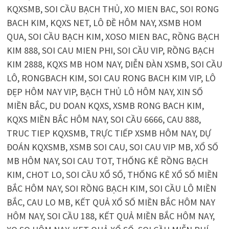
KQXSMB, SOI CẦU BẠCH THỦ, XO MIEN BAC, SOI RONG
BACH KIM, KQXS NET, LÔ ĐỀ HÔM NAY, XSMB HOM
QUA, SOI CẦU BẠCH KIM, XOSO MIEN BAC, RỒNG BẠCH
KIM 888, SOI CAU MIEN PHI, SOI CẦU VIP, RỒNG BẠCH
KIM 2888, KQXS MB HOM NAY, DIỄN ĐÀN XSMB, SOI CẦU
LÔ, RONGBACH KIM, SOI CAU RONG BACH KIM VIP, LÔ
ĐẸP HÔM NAY VIP, BẠCH THỦ LÔ HÔM NAY, XIN SỐ
MIỀN BẮC, DU DOAN KQXS, XSMB RONG BACH KIM,
KQXS MIỀN BẮC HÔM NAY, SOI CẦU 6666, CAU 888,
TRUC TIEP KQXSMB, TRỰC TIẾP XSMB HÔM NAY, DỰ
ĐOÁN KQXSMB, XSMB SOI CAU, SOI CAU VIP MB, XỔ SỐ
MB HÔM NAY, SOI CAU TOT, THỐNG KÊ RỒNG BẠCH
KIM, CHOT LO, SOI CẦU XỔ SỐ, THỐNG KÊ XỔ SỐ MIỀN
BẮC HÔM NAY, SOI RỒNG BẠCH KIM, SOI CẦU LÔ MIỀN
BẮC, CAU LO MB, KẾT QUẢ XỔ SỐ MIỀN BẮC HÔM NAY
HÔM NAY, SOI CẦU 188, KẾT QUẢ MIỀN BẮC HÔM NAY,