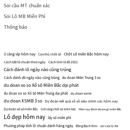
Soi cầu MT chuẩn xác
Soi Lô MB Miễn Phí
Thông báo
Chốt số miền Bắc hôm nay
3 càng víp hôm nay
Cao thủ chốt số
Cách bắt lô chuẩn theo ngày
Cách tính lô đề 2021
Cách đánh lô ngày nào cũng trúng
Cách đánh đề ngày nào cũng trúng
du doan Miền Trung 3 so
du doan xo so Xổ số Miền Bắc dại phát
du doan xo so Xổ Số Miền Trung dại phát
du doan xsmb
du doan XSMB 3 so
Dự đoán kết quả xổ số siêu chính xác hôm nay
Dự đoán xổ số miền Bắc
Giờ vàng chốt số miền bắc
Hôm nay đánh de con gì miền Bắc
Lô đẹp hôm nay
lấy số miễn phí
Phương pháp tính lô chuẩn đánh hàng ngày
Rồng Bạch Kim
soi cau lo de