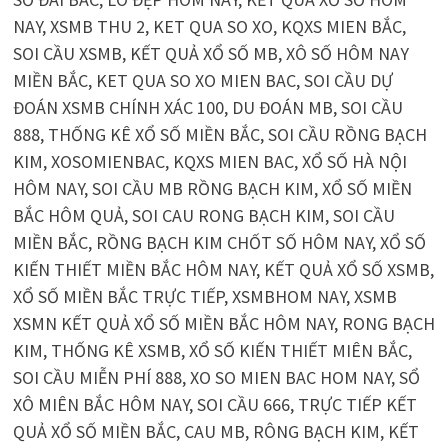
NAY, XSMB THU 2, KET QUA SO XO, KQXS MIEN BẮC,
SOI CẦU XSMB, KẾT QUẢ XỔ SỐ MB, XÔ SỐ HÔM NAY
MIỀN BẮC, KET QUA SO XO MIEN BAC, SOI CẦU DỰ
ĐOÁN XSMB CHÍNH XÁC 100, DU ĐOÁN MB, SOI CẦU
888, THỐNG KÊ XỔ SỐ MIỀN BẮC, SOI CẦU RỒNG BẠCH
KIM, XOSOMIENBAC, KQXS MIEN BAC, XỔ SỐ HÀ NỘI
HÔM NAY, SOI CẦU MB RỒNG BẠCH KIM, XỔ SỐ MIỀN
BẮC HÔM QUẢ, SOI CAU RONG BẠCH KIM, SOI CẦU
MIỀN BẮC, RỒNG BẠCH KIM CHỐT SỐ HÔM NAY, XỔ SỐ
KIẾN THIẾT MIỀN BẮC HÔM NAY, KẾT QUẢ XỔ SỐ XSMB,
XỔ SỐ MIỀN BẮC TRỰC TIẾP, XSMBHOM NAY, XSMB
XSMN KẾT QUẢ XỔ SỐ MIỀN BẮC HÔM NAY, RONG BẠCH
KIM, THỐNG KÊ XSMB, XỔ SỐ KIẾN THIẾT MIÊN BẮC,
SOI CẦU MIỄN PHÍ 888, XO SO MIEN BAC HOM NAY, SỔ
XÔ MIÊN BẮC HÔM NAY, SOI CẦU 666, TRỰC TIẾP KẾT
QUẢ XỔ SỐ MIỀN BẮC, CAU MB, RÔNG BẠCH KIM, KẾT