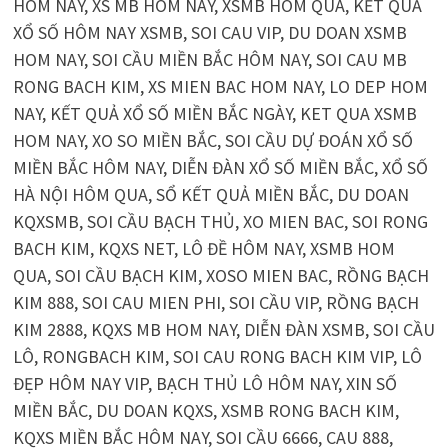
HÔM NAY, XS MB HOM NAY, XSMB HÔM QUA, KẾT QUẢ
XỔ SỐ HÔM NAY XSMB, SOI CAU VIP, DU DOAN XSMB
HOM NAY, SOI CẦU MIỀN BẮC HÔM NAY, SOI CAU MB
RONG BACH KIM, XS MIEN BAC HOM NAY, LO DEP HOM
NAY, KẾT QUẢ XỔ SỐ MIỀN BẮC NGÀY, KET QUA XSMB
HOM NAY, XO SO MIỀN BẮC, SOI CẦU DỰ ĐOÁN XỔ SỐ
MIỀN BẮC HÔM NAY, DIỄN ĐÀN XỔ SỐ MIỀN BẮC, XỔ SỐ
HÀ NỘI HÔM QUA, SỔ KẾT QUẢ MIỀN BẮC, DU DOAN
KQXSMB, SOI CẦU BẠCH THỦ, XO MIEN BAC, SOI RONG
BACH KIM, KQXS NET, LÔ ĐỀ HÔM NAY, XSMB HOM
QUA, SOI CẦU BẠCH KIM, XOSO MIEN BAC, RỒNG BẠCH
KIM 888, SOI CAU MIEN PHI, SOI CẦU VIP, RỒNG BẠCH
KIM 2888, KQXS MB HOM NAY, DIỄN ĐÀN XSMB, SOI CẦU
LÔ, RONGBACH KIM, SOI CAU RONG BACH KIM VIP, LÔ
ĐẸP HÔM NAY VIP, BẠCH THỦ LÔ HÔM NAY, XIN SỐ
MIỀN BẮC, DU DOAN KQXS, XSMB RONG BACH KIM,
KQXS MIỀN BẮC HÔM NAY, SOI CẦU 6666, CAU 888,