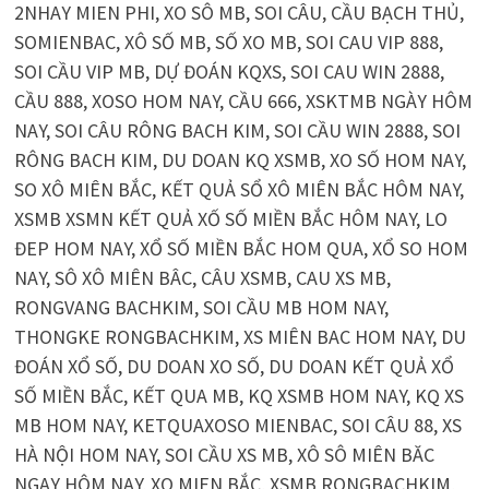
2NHAY MIEN PHI, XO SÔ MB, SOI CÂU, CẦU BẠCH THỦ,
SOMIENBAC, XÔ SỐ MB, SỐ XO MB, SOI CAU VIP 888,
SOI CẦU VIP MB, DỰ ĐOÁN KQXS, SOI CAU WIN 2888,
CẦU 888, XOSO HOM NAY, CẦU 666, XSKTMB NGÀY HÔM
NAY, SOI CÂU RÔNG BACH KIM, SOI CẦU WIN 2888, SOI
RÔNG BACH KIM, DU DOAN KQ XSMB, XO SỐ HOM NAY,
SO XÔ MIÊN BẮC, KẾT QUẢ SỔ XÔ MIÊN BẮC HÔM NAY,
XSMB XSMN KẾT QUẢ XỐ SỐ MIỀN BẮC HÔM NAY, LO
ĐEP HOM NAY, XỔ SỐ MIỀN BẮC HOM QUA, XỔ SO HOM
NAY, SÔ XÔ MIÊN BÂC, CÂU XSMB, CAU XS MB,
RONGVANG BACHKIM, SOI CẦU MB HOM NAY,
THONGKE RONGBACHKIM, XS MIÊN BAC HOM NAY, DU
ĐOÁN XỔ SỐ, DU DOAN XO SỐ, DU DOAN KẾT QUẢ XỔ
SỐ MIỀN BẮC, KẾT QUA MB, KQ XSMB HOM NAY, KQ XS
MB HOM NAY, KETQUAXOSO MIENBAC, SOI CÂU 88, XS
HÀ NỘI HOM NAY, SOI CẦU XS MB, XÔ SÔ MIÊN BĂC
NGAY HÔM NAY, XO MIEN BẮC, XSMB RONGBACHKIM,