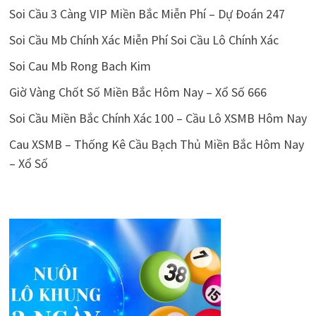
Soi Cầu 3 Càng VIP Miền Bắc Miễn Phí – Dự Đoán 247
Soi Cầu Mb Chính Xác Miễn Phí Soi Cầu Lô Chính Xác
Soi Cau Mb Rong Bach Kim
Giờ Vàng Chốt Số Miền Bắc Hôm Nay – Xổ Số 666
Soi Cầu Miền Bắc Chính Xác 100 – Cầu Lô XSMB Hôm Nay
Cau XSMB – Thống Kê Cầu Bạch Thủ Miền Bắc Hôm Nay
– Xổ Số