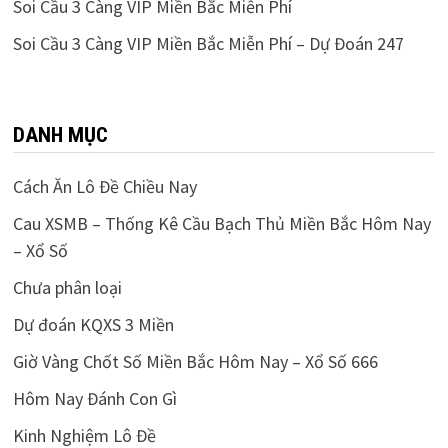
Soi Cầu 3 Càng VIP Miền Bắc Miễn Phí
Soi Cầu 3 Càng VIP Miền Bắc Miễn Phí – Dự Đoán 247
DANH MỤC
Cách Ăn Lô Đề Chiều Nay
Cau XSMB – Thống Kê Cầu Bạch Thủ Miền Bắc Hôm Nay
– Xổ Số
Chưa phân loại
Dự đoán KQXS 3 Miền
Giờ Vàng Chốt Số Miền Bắc Hôm Nay – Xổ Số 666
Hôm Nay Đánh Con Gì
Kinh Nghiệm Lô Đề