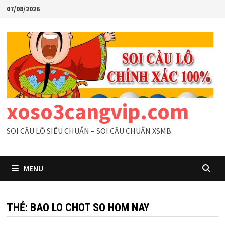
Skip
07/08/2026
to
content
xoso3cangvip.com
SOI CẦU LÔ SIÊU CHUẨN – SOI CẦU CHUẨN XSMB
MENU
THẺ:
BAO LO CHOT SO HOM NAY