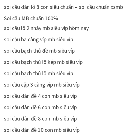
soi cầu dàn lô 8 con siêu chuẩn – soi cầu chuẩn xsmb
Soi cầu MB chuẩn 100%
soi cầu lô 2 nháy mb siêu víp hôm nay
soi cầu ba càng víp mb siêu víp
soi cầu bạch thủ đề mb siêu víp
soi cầu bạch thủ lô kép mb siêu víp
soi cầu bạch thủ lô mb siêu víp
soi cầu cặp 3 càng víp mb siêu víp
soi cầu dàn đề 4 con mb siêu víp
soi cầu dàn đề 6 con mb siêu víp
soi cầu dàn đề 8 con mb siêu víp
soi cầu dàn đề 10 con mb siêu víp