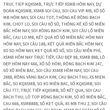
TRUC TIEP KQXSMB, TRỰC TIẾP XSMB HÔM NAY, DỰ
ĐOÁN KQXSMB, XSMB SOI CAU, SOI CAU VIP MB, XỔ SỐ
MB HÔM NAY, SOI CAU TOT, THỐNG KÊ RỒNG BẠCH
KIM, CHOT LO, SOI CẦU XỔ SỐ, THỐNG KÊ XỔ SỐ MIỀN
BẮC HÔM NAY, SOI RỒNG BẠCH KIM, SOI CẦU LÔ MIỀN
BẮC, CAU LO MB, KẾT QUẢ XỔ SỐ MIỀN BẮC HÔM NAY
HÔM NAY, SOI CẦU 188, KẾT QUẢ MIỀN BẮC HÔM NAY,
XO SO HÔM NAY, KET QUẢ XỔ SỐ, SOI CẦU MIỄN PHÍ,
XSMB HÔM NAY TRỰC TIẾP, CẦU ĐẸP 88, XSMB 888, LÔ
ĐẸP HÔM NAY 666, XỔ SỐ HÔM, RỒNG BẠCH KIM 247,
SÔ XÔ MIÊN BAC, SOI CẦU XSMB HÔM NAY, SOI CAU
2888, RỒNG VÀNG BẠCH KIM, CAU BACH THU, XS MIEN
BẮC, SO KQXSMB, SO XO MIÊN BAC, SỐ KQXSMB, SOI
CẦU 777, TRỰC TIẾP KQXSMB, SỔ KẾT QUA, SOI CAU
BACH THU, LÔ TOP RỒNG BẠCH KIM, SÔ XÔ MIÊN BẮC,
CAU 666, XSMB888, SỔ KET QUẢ, XS MB THU 2, SOI CẦU