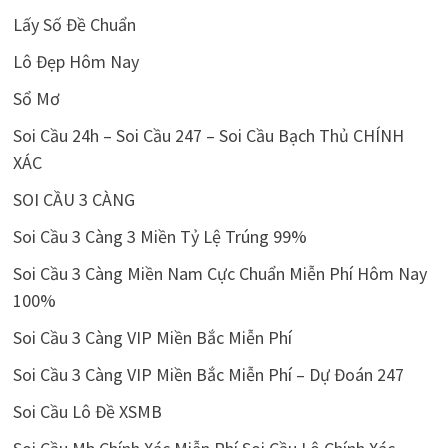
Lấy Số Đề Chuẩn
Lô Đẹp Hôm Nay
Sổ Mơ
Soi Cầu 24h – Soi Cầu 247 – Soi Cầu Bạch Thủ CHÍNH
XÁC
SOI CẦU 3 CÀNG
Soi Cầu 3 Càng 3 Miền Tỷ Lệ Trúng 99%
Soi Cầu 3 Càng Miền Nam Cực Chuẩn Miễn Phí Hôm Nay
100%
Soi Cầu 3 Càng VIP Miền Bắc Miễn Phí
Soi Cầu 3 Càng VIP Miền Bắc Miễn Phí – Dự Đoán 247
Soi Cầu Lô Đề XSMB