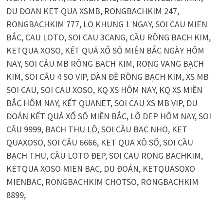
DU ĐOAN KET QUA XSMB, RONGBACHKIM 247,
RONGBACHKIM 777, LO KHUNG 1 NGAY, SOI CAU MIEN
BẮC, CAU LOTO, SOI CAU 3CANG, CẦU RÔNG BACH KIM,
KETQUA XOSO, KẾT QUẢ XỔ SỐ MIÊN BẮC NGÀY HÔM
NAY, SOI CÂU MB RÔNG BACH KIM, RONG VANG BẠCH
KIM, SOI CÂU 4 SO VIP, DÀN ĐỀ RỒNG BẠCH KIM, XS MB
SOI CAU, SOI CAU XOSO, KQ XS HÔM NAY, KQ XS MIỀN
BẮC HÔM NAY, KẾT QUANET, SOI CAU XS MB VIP, DU
ĐOÁN KẾT QUẢ XỔ SỐ MIỀN BẮC, LÔ DEP HÔM NAY, SOI
CÂU 9999, BACH THU LÔ, SOI CẦU BAC NHO, KET
QUAXOSO, SOI CÂU 6666, KET QUA XÔ SỐ, SOI CẦU
BẠCH THU, CẦU LOTO ĐẸP, SOI CAU RONG BACHKIM,
KETQUA XOSO MIEN BAC, DU ĐOÁN, KETQUASOXO
MIENBAC, RONGBACHKIM CHOTSO, RONGBACHKIM
8899,