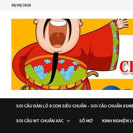
Skip
08/08/2026
to
content
SOI CẦU DÀN LÔ 8 CON SIÊU CHUẨN – SOI CẦU CHUẨN XSM
SOI CẦU MT CHUẨN XÁC
SỔ MƠ
KINH NGHIỆM L