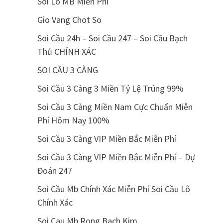
Soi Lô MB Miễn Phí
Gio Vang Chot So
Soi Cầu 24h – Soi Cầu 247 – Soi Cầu Bạch
Thủ CHÍNH XÁC
SOI CẦU 3 CÀNG
Soi Cầu 3 Càng 3 Miền Tỷ Lệ Trúng 99%
Soi Cầu 3 Càng Miền Nam Cực Chuẩn Miễn
Phí Hôm Nay 100%
Soi Cầu 3 Càng VIP Miền Bắc Miễn Phí
Soi Cầu 3 Càng VIP Miền Bắc Miễn Phí – Dự
Đoán 247
Soi Cầu Mb Chính Xác Miễn Phí Soi Cầu Lô
Chính Xác
Soi Cau Mb Rong Bach Kim