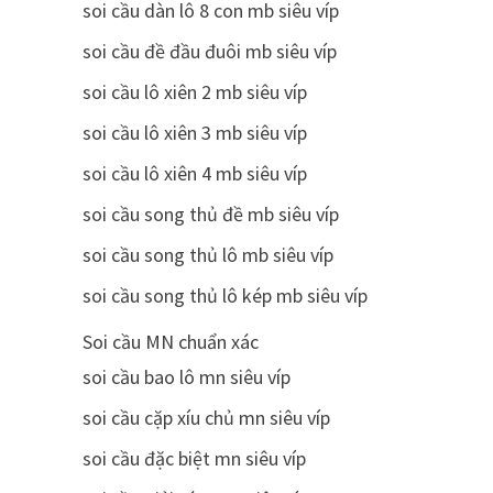
soi cầu dàn lô 8 con mb siêu víp
soi cầu đề đầu đuôi mb siêu víp
soi cầu lô xiên 2 mb siêu víp
soi cầu lô xiên 3 mb siêu víp
soi cầu lô xiên 4 mb siêu víp
soi cầu song thủ đề mb siêu víp
soi cầu song thủ lô mb siêu víp
soi cầu song thủ lô kép mb siêu víp
Soi cầu MN chuẩn xác
soi cầu bao lô mn siêu víp
soi cầu cặp xíu chủ mn siêu víp
soi cầu đặc biệt mn siêu víp