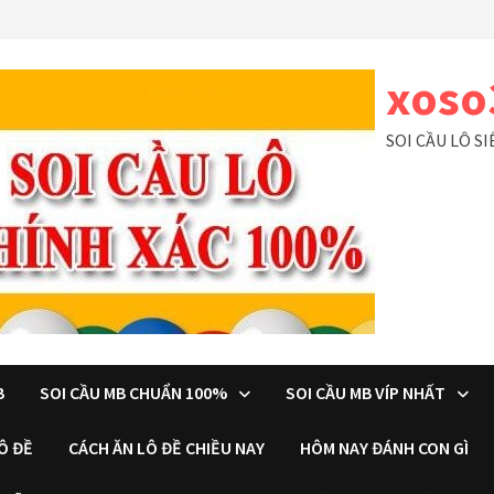
xoso
SOI CẦU LÔ S
B
SOI CẦU MB CHUẨN 100%
SOI CẦU MB VÍP NHẤT
Ô ĐỀ
CÁCH ĂN LÔ ĐỀ CHIỀU NAY
HÔM NAY ĐÁNH CON GÌ