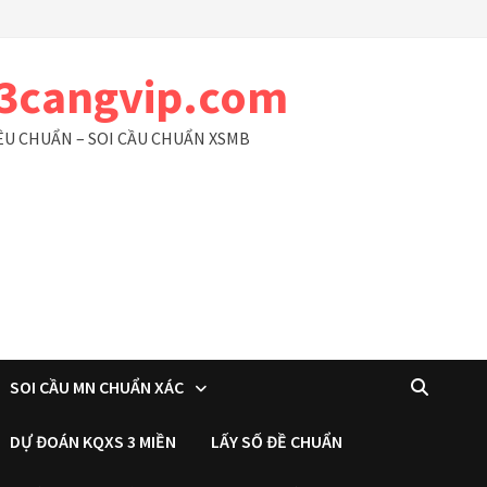
3cangvip.com
IÊU CHUẨN – SOI CẦU CHUẨN XSMB
SOI CẦU MN CHUẨN XÁC
DỰ ĐOÁN KQXS 3 MIỀN
LẤY SỐ ĐỀ CHUẨN