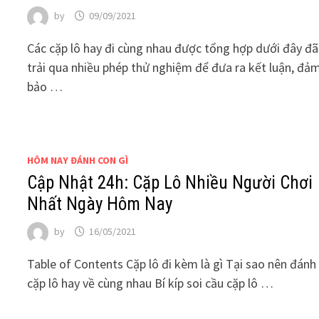
by
09/09/2021
Các cặp lô hay đi cùng nhau được tổng hợp dưới đây đã
trải qua nhiều phép thử nghiệm để đưa ra kết luận, đả
bảo …
HÔM NAY ĐÁNH CON GÌ
Cập Nhật 24h: Cặp Lô Nhiều Người Chơi
Nhất Ngày Hôm Nay
by
16/05/2021
Table of Contents Cặp lô đi kèm là gì Tại sao nên đánh
cặp lô hay về cùng nhau Bí kíp soi cầu cặp lô …