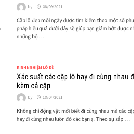
by
08/09/2021
Cặp lô đẹp mỗi ngày được tìm kiếm theo một số ph
m
pháp hiệu quả dưới đây sẽ giúp bạn giảm bớt được n
những bộ …
KINH NGHIỆM LÔ ĐỀ
Xác suất các cặp lô hay đi cùng nhau đ
kèm cả cặp
by
19/04/2021
Không chỉ động vật mới biết đi cùng nhau mà các cặp
hay đi cùng nhau luôn đó các bạn ạ. Theo sự sắp …