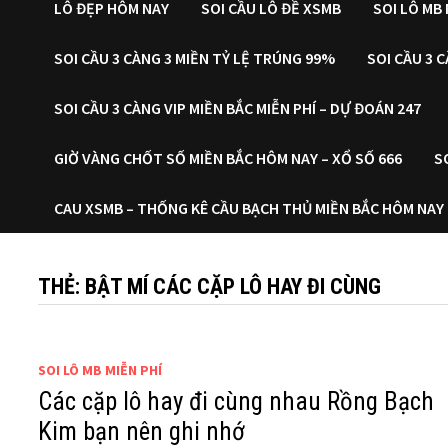
LÔ ĐẸP HÔM NAY
SOI CẦU LÔ ĐỀ XSMB
SOI LÔ MB 
SOI CẦU 3 CÀNG 3 MIỀN TỶ LỆ TRÚNG 99%
SOI CẦU 3 
SOI CẦU 3 CÀNG VIP MIỀN BẮC MIỄN PHÍ – DỰ ĐOÁN 247
GIỜ VÀNG CHỐT SỐ MIỀN BẮC HÔM NAY – XỔ SỐ 666
S
CAU XSMB – THỐNG KÊ CẦU BẠCH THỦ MIỀN BẮC HÔM NAY 
THẺ:
BẬT MÍ CÁC CẶP LÔ HAY ĐI CÙNG
SOI LÔ MB MIỄN PHÍ
Các cặp lô hay đi cùng nhau Rồng Bạch
Kim bạn nên ghi nhớ