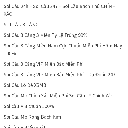
Soi Cầu 24h – Soi Cầu 247 – Soi Cầu Bạch Thủ CHÍNH
XÁC
SOI CẦU 3 CÀNG
Soi Cầu 3 Càng 3 Miền Tỷ Lệ Trúng 99%
Soi Cầu 3 Càng Miền Nam Cực Chuẩn Miễn Phí Hôm Nay
100%
Soi Cầu 3 Càng VIP Miền Bắc Miễn Phí
Soi Cầu 3 Càng VIP Miền Bắc Miễn Phí – Dự Đoán 247
Soi Cầu Lô Đề XSMB
Soi Cầu Mb Chính Xác Miễn Phí Soi Cầu Lô Chính Xác
Soi cầu MB chuẩn 100%
Soi Cau Mb Rong Bach Kim
Soi cầu MB Víp nhất