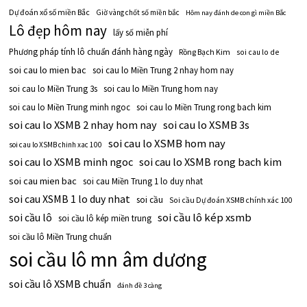
Dự đoán xổ số miền Bắc
Giờ vàng chốt số miền bắc
Hôm nay đánh de con gì miền Bắc
Lô đẹp hôm nay
lấy số miễn phí
Phương pháp tính lô chuẩn đánh hàng ngày
Rồng Bạch Kim
soi cau lo de
soi cau lo mien bac
soi cau lo Miền Trung 2 nhay hom nay
soi cau lo Miền Trung 3s
soi cau lo Miền Trung hom nay
soi cau lo Miền Trung minh ngoc
soi cau lo Miền Trung rong bach kim
soi cau lo XSMB 2 nhay hom nay
soi cau lo XSMB 3s
soi cau lo XSMB hom nay
soi cau lo XSMB chinh xac 100
soi cau lo XSMB minh ngoc
soi cau lo XSMB rong bach kim
soi cau mien bac
soi cau Miền Trung 1 lo duy nhat
soi cau XSMB 1 lo duy nhat
soi cầu
Soi cầu Dự đoán XSMB chính xác 100
soi cầu lô kép xsmb
soi cầu lô
soi cầu lô kép miền trung
soi cầu lô Miền Trung chuẩn
soi cầu lô mn âm dương
soi cầu lô XSMB chuẩn
đánh đề 3 càng