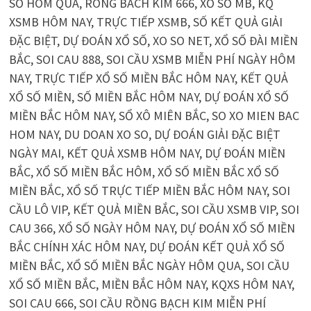
SỐ HÔM QUA, RONG BACH KIM 666, XỔ SỐ MB, KQ
XSMB HÔM NAY, TRỰC TIẾP XSMB, SỐ KẾT QUẢ GIẢI
ĐẶC BIỆT, DỰ ĐOÁN XỔ SỐ, XO SO NET, XỔ SỐ ĐÀI MIỀN
BẮC, SOI CAU 888, SOI CẦU XSMB MIỄN PHÍ NGÀY HÔM
NAY, TRỰC TIẾP XỔ SỐ MIỀN BẮC HÔM NAY, KẾT QUẢ
XỔ SỐ MIỀN, SỐ MIỀN BẮC HÔM NAY, DỰ ĐOÁN XỔ SỐ
MIỀN BẮC HÔM NAY, SỔ XÔ MIÊN BẮC, SO XO MIEN BAC
HOM NAY, DU DOAN XO SO, DỰ ĐOÁN GIẢI ĐẶC BIỆT
NGÀY MAI, KẾT QUẢ XSMB HÔM NAY, DỰ ĐOÁN MIỀN
BẮC, XỔ SỐ MIỀN BẮC HÔM, XỔ SỐ MIỀN BẮC XỔ SỐ
MIỀN BẮC, XỔ SỐ TRỰC TIẾP MIỀN BẮC HÔM NAY, SOI
CẦU LÔ VIP, KẾT QUẢ MIỀN BẮC, SOI CẦU XSMB VIP, SOI
CAU 366, XỔ SỐ NGÀY HÔM NAY, DỰ ĐOÁN XỔ SỐ MIỀN
BẮC CHÍNH XÁC HÔM NAY, DỰ ĐOÁN KẾT QUẢ XỔ SỐ
MIỀN BẮC, XỔ SỐ MIỀN BẮC NGÀY HÔM QUA, SOI CẦU
XỔ SỐ MIỀN BẮC, MIỀN BẮC HÔM NAY, KQXS HÔM NAY,
SOI CAU 666, SOI CẦU RỒNG BẠCH KIM MIỄN PHÍ