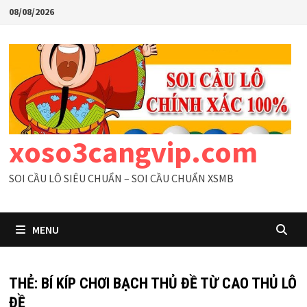
Skip
08/08/2026
to
content
xoso3cangvip.com
SOI CẦU LÔ SIÊU CHUẨN – SOI CẦU CHUẨN XSMB
MENU
THẺ:
BÍ KÍP CHƠI BẠCH THỦ ĐỀ TỪ CAO THỦ LÔ
ĐỀ