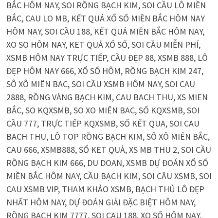
BẮC HÔM NAY, SOI RỒNG BẠCH KIM, SOI CẦU LÔ MIỀN
BẮC, CAU LO MB, KẾT QUẢ XỔ SỐ MIỀN BẮC HÔM NAY
HÔM NAY, SOI CẦU 188, KẾT QUẢ MIỀN BẮC HÔM NAY,
XO SO HÔM NAY, KET QUẢ XỔ SỐ, SOI CẦU MIỄN PHÍ,
XSMB HÔM NAY TRỰC TIẾP, CẦU ĐẸP 88, XSMB 888, LÔ
ĐẸP HÔM NAY 666, XỔ SỐ HÔM, RỒNG BẠCH KIM 247,
SÔ XÔ MIÊN BAC, SOI CẦU XSMB HÔM NAY, SOI CAU
2888, RỒNG VÀNG BẠCH KIM, CAU BACH THU, XS MIEN
BẮC, SO KQXSMB, SO XO MIÊN BAC, SỐ KQXSMB, SOI
CẦU 777, TRỰC TIẾP KQXSMB, SỔ KẾT QUA, SOI CAU
BACH THU, LÔ TOP RỒNG BẠCH KIM, SÔ XÔ MIÊN BẮC,
CAU 666, XSMB888, SỔ KET QUẢ, XS MB THU 2, SOI CẦU
RỒNG BẠCH KIM 666, DU DOAN, XSMB DỰ ĐOÁN XỔ SỐ
MIỀN BẮC HÔM NAY, CẦU BẠCH KIM, SOI CÂU XSMB, SOI
CAU XSMB VIP, THAM KHẢO XSMB, BẠCH THỦ LÔ ĐẸP
NHẤT HÔM NAY, DỰ ĐOÁN GIẢI ĐẶC BIỆT HÔM NAY,
RỒNG BẠCH KIM 7777, SOI CAU 188, XO SỐ HÔM NAY,