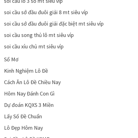
soi cầu lô 3 số mt siêu víp
soi cầu sớ đầu đuôi giải 8 mt siêu víp
soi cầu sớ đầu đuôi giải đặc biệt mt siêu víp
soi cầu song thủ lô mt siêu víp
soi cầu xíu chủ mt siêu víp
Sổ Mơ
Kinh Nghiệm Lô Đề
Cách Ăn Lô Đề Chiều Nay
Hôm Nay Đánh Con Gì
Dự đoán KQXS 3 Miền
Lấy Số Đề Chuẩn
Lô Đẹp Hôm Nay