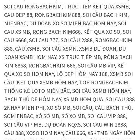
SOI CAU RONGBACHKIM, TRUC TIEP KET QUA XSMB,
CAU DEP 88, RONGBACHKIM888, SOI CẦU BACH KIM,
MIENBAC, DU DOAN XO SO MIEN BAC HOM NAY, SOI
CAU XS MB, RONG BACH KIM666, KẾT QUA XO SO, SOI
CAU 6666, SOI CAU 777, SOI CẦU 2888, RONGBACHKIM
888, CẦU XSMB, SOI CẦU XSMN, XSMB DỰ ĐOÁN, DU
ĐOAN XSMB HOM NAY, XS TRỰC TIẾP MB, RỒNG BẠCH
KIM 6868, RONGBACHKIM 666, SOI CẦU MB VIP, KẾT
QUA XO SO HOM NAY, LÔ ĐẸP HÔM NAY 188, XSMB SOI
CẦU, KET QUA XSMB HÔM NAY, TOP RONGBACHKIM,
THỐNG KÊ LOTO MIỀN BẮC, SOI CÂU XSMB HÔM NAY,
BẠCH THỦ DE HÔM NAY, XS MB HOM QUA, SOI CAU 888
2NHAY MIEN PHI, XO SÔ MB, SOI CÂU, CẦU BẠCH THỦ,
SOMIENBAC, XÔ SỐ MB, SỐ XO MB, SOI CAU VIP 888,
SOI CẦU VIP MB, DỰ ĐOÁN KQXS, SOI CAU WIN 2888,
CẦU 888, XOSO HOM NAY, CẦU 666, XSKTMB NGÀY HÔM