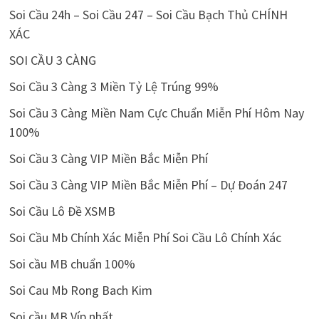
Soi Cầu 24h – Soi Cầu 247 – Soi Cầu Bạch Thủ CHÍNH
XÁC
SOI CẦU 3 CÀNG
Soi Cầu 3 Càng 3 Miền Tỷ Lệ Trúng 99%
Soi Cầu 3 Càng Miền Nam Cực Chuẩn Miễn Phí Hôm Nay
100%
Soi Cầu 3 Càng VIP Miền Bắc Miễn Phí
Soi Cầu 3 Càng VIP Miền Bắc Miễn Phí – Dự Đoán 247
Soi Cầu Lô Đề XSMB
Soi Cầu Mb Chính Xác Miễn Phí Soi Cầu Lô Chính Xác
Soi cầu MB chuẩn 100%
Soi Cau Mb Rong Bach Kim
Soi cầu MB Víp nhất