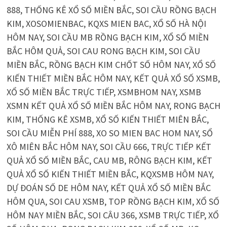
888, THỐNG KÊ XỔ SỐ MIỀN BẮC, SOI CẦU RỒNG BẠCH
KIM, XOSOMIENBAC, KQXS MIEN BAC, XỔ SỐ HÀ NỘI
HÔM NAY, SOI CẦU MB RỒNG BẠCH KIM, XỔ SỐ MIỀN
BẮC HÔM QUẢ, SOI CAU RONG BẠCH KIM, SOI CẦU
MIỀN BẮC, RỒNG BẠCH KIM CHỐT SỐ HÔM NAY, XỔ SỐ
KIẾN THIẾT MIỀN BẮC HÔM NAY, KẾT QUẢ XỔ SỐ XSMB,
XỔ SỐ MIỀN BẮC TRỰC TIẾP, XSMBHOM NAY, XSMB
XSMN KẾT QUẢ XỔ SỐ MIỀN BẮC HÔM NAY, RONG BẠCH
KIM, THỐNG KÊ XSMB, XỔ SỐ KIẾN THIẾT MIÊN BẮC,
SOI CẦU MIỄN PHÍ 888, XO SO MIEN BAC HOM NAY, SỔ
XÔ MIÊN BẮC HÔM NAY, SOI CẦU 666, TRỰC TIẾP KẾT
QUẢ XỔ SỐ MIỀN BẮC, CAU MB, RÔNG BẠCH KIM, KẾT
QUẢ XỔ SỐ KIẾN THIẾT MIỀN BẮC, KQXSMB HÔM NAY,
DỰ ĐOÁN SỐ DE HÔM NAY, KẾT QUẢ XỔ SỐ MIỀN BẮC
HÔM QUA, SOI CAU XSMB, TOP RỒNG BẠCH KIM, XỔ SỐ
HÔM NAY MIỀN BẮC, SOI CÂU 366, XSMB TRỰC TIẾP, XỔ