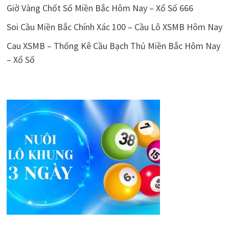
Giờ Vàng Chốt Số Miền Bắc Hôm Nay – Xổ Số 666
Soi Cầu Miền Bắc Chính Xác 100 – Cầu Lô XSMB Hôm Nay
Cau XSMB – Thống Kê Cầu Bạch Thủ Miền Bắc Hôm Nay
– Xổ Số