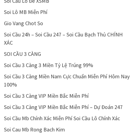
Soi Cầu Lô Đề XSMB
Soi Lô MB Miễn Phí
Gio Vang Chot So
Soi Cầu 24h – Soi Cầu 247 – Soi Cầu Bạch Thủ CHÍNH
XÁC
SOI CẦU 3 CÀNG
Soi Cầu 3 Càng 3 Miền Tỷ Lệ Trúng 99%
Soi Cầu 3 Càng Miền Nam Cực Chuẩn Miễn Phí Hôm Nay
100%
Soi Cầu 3 Càng VIP Miền Bắc Miễn Phí
Soi Cầu 3 Càng VIP Miền Bắc Miễn Phí – Dự Đoán 247
Soi Cầu Mb Chính Xác Miễn Phí Soi Cầu Lô Chính Xác
Soi Cau Mb Rong Bach Kim