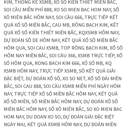
KIM, THỐNG KÊ XSMB, XỔ SỐ KIẾN THIẾT MIÊN BẮC,
SOI CẦU MIỄN PHÍ 888, XO SO MIEN BAC HOM NAY, SỔ
XÔ MIÊN BẮC HÔM NAY, SOI CẦU 666, TRỰC TIẾP KẾT
QUẢ XỔ SỐ MIỀN BẮC, CAU MB, RÔNG BẠCH KIM, KẾT
QUẢ XỔ SỐ KIẾN THIẾT MIỀN BẮC, KQXSMB HÔM NAY,
DỰ ĐOÁN SỐ DE HÔM NAY, KẾT QUẢ XỔ SỐ MIỀN BẮC
HÔM QUA, SOI CAU XSMB, TOP RỒNG BẠCH KIM, XỔ SỐ
HÔM NAY MIỀN BẮC, SOI CÂU 366, XSMB TRỰC TIẾP, XỔ
SỐ HÔM QUA, RONG BACH KIM 666, XỔ SỐ MB, KQ
XSMB HÔM NAY, TRỰC TIẾP XSMB, SỐ KẾT QUẢ GIẢI
ĐẶC BIỆT, DỰ ĐOÁN XỔ SỐ, XO SO NET, XỔ SỐ ĐÀI MIỀN
BẮC, SOI CAU 888, SOI CẦU XSMB MIỄN PHÍ NGÀY HÔM
NAY, TRỰC TIẾP XỔ SỐ MIỀN BẮC HÔM NAY, KẾT QUẢ
XỔ SỐ MIỀN, SỐ MIỀN BẮC HÔM NAY, DỰ ĐOÁN XỔ SỐ
MIỀN BẮC HÔM NAY, SỔ XÔ MIÊN BẮC, SO XO MIEN BAC
HOM NAY, DU DOAN XO SO, DỰ ĐOÁN GIẢI ĐẶC BIỆT
NGÀY MAI, KẾT QUẢ XSMB HÔM NAY, DỰ ĐOÁN MIỀN