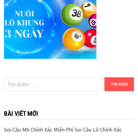
Tìm
kiếm
cho:
BÀI VIẾT MỚI
Soi Cầu Mb Chính Xác Miễn Phí Soi Cầu Lô Chính Xác