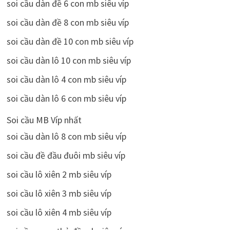
soi cầu dàn đề 6 con mb siêu víp
soi cầu dàn đề 8 con mb siêu víp
soi cầu dàn đề 10 con mb siêu víp
soi cầu dàn lô 10 con mb siêu víp
soi cầu dàn lô 4 con mb siêu víp
soi cầu dàn lô 6 con mb siêu víp
Soi cầu MB Víp nhất
soi cầu dàn lô 8 con mb siêu víp
soi cầu đề đầu đuôi mb siêu víp
soi cầu lô xiên 2 mb siêu víp
soi cầu lô xiên 3 mb siêu víp
soi cầu lô xiên 4 mb siêu víp