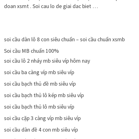
doan xsmt . Soi cau lo de giai dac biet …
soi cầu dàn lô 8 con siêu chuẩn – soi cầu chuẩn xsmb
Soi cầu MB chuẩn 100%
soi cầu lô 2 nháy mb siêu víp hôm nay
soi cầu ba càng víp mb siêu víp
soi cầu bạch thủ đề mb siêu víp
soi cầu bạch thủ lô kép mb siêu víp
soi cầu bạch thủ lô mb siêu víp
soi cầu cặp 3 càng víp mb siêu víp
soi cầu dàn đề 4 con mb siêu víp