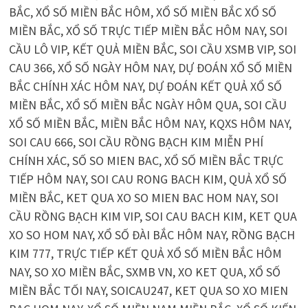
BẮC, XỔ SỐ MIỀN BẮC HÔM, XỔ SỐ MIỀN BẮC XỔ SỐ
MIỀN BẮC, XỔ SỐ TRỰC TIẾP MIỀN BẮC HÔM NAY, SOI
CẦU LÔ VIP, KẾT QUẢ MIỀN BẮC, SOI CẦU XSMB VIP, SOI
CAU 366, XỔ SỐ NGÀY HÔM NAY, DỰ ĐOÁN XỔ SỐ MIỀN
BẮC CHÍNH XÁC HÔM NAY, DỰ ĐOÁN KẾT QUẢ XỔ SỐ
MIỀN BẮC, XỔ SỐ MIỀN BẮC NGÀY HÔM QUA, SOI CẦU
XỔ SỐ MIỀN BẮC, MIỀN BẮC HÔM NAY, KQXS HÔM NAY,
SOI CAU 666, SOI CẦU RỒNG BẠCH KIM MIỄN PHÍ
CHÍNH XÁC, SỐ SO MIEN BAC, XỔ SỐ MIỀN BẮC TRỰC
TIẾP HÔM NAY, SOI CAU RONG BACH KIM, QUẢ XỔ SỐ
MIỀN BẮC, KET QUA XO SO MIEN BAC HOM NAY, SOI
CẦU RỒNG BẠCH KIM VIP, SOI CAU BACH KIM, KET QUA
XO SO HOM NAY, XỔ SỐ ĐÀI BẮC HÔM NAY, RỒNG BẠCH
KIM 777, TRỰC TIẾP KẾT QUẢ XỔ SỐ MIỀN BẮC HÔM
NAY, SO XO MIỀN BẮC, SXMB VN, XO KET QUA, XỔ SỐ
MIỀN BẮC TỐI NAY, SOICAU247, KET QUA SO XO MIEN