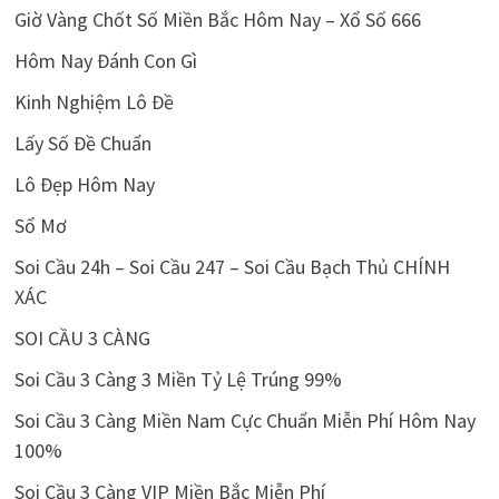
Giờ Vàng Chốt Số Miền Bắc Hôm Nay – Xổ Số 666
Hôm Nay Đánh Con Gì
Kinh Nghiệm Lô Đề
Lấy Số Đề Chuẩn
Lô Đẹp Hôm Nay
Sổ Mơ
Soi Cầu 24h – Soi Cầu 247 – Soi Cầu Bạch Thủ CHÍNH
XÁC
SOI CẦU 3 CÀNG
Soi Cầu 3 Càng 3 Miền Tỷ Lệ Trúng 99%
Soi Cầu 3 Càng Miền Nam Cực Chuẩn Miễn Phí Hôm Nay
100%
Soi Cầu 3 Càng VIP Miền Bắc Miễn Phí