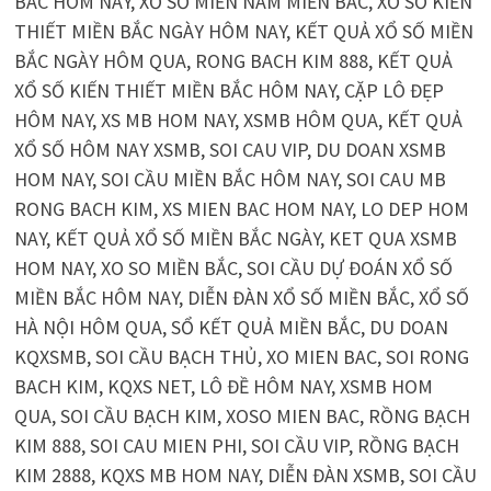
BAC HOM NAY, XỔ SỐ MIỀN NAM MIỀN BẮC, XỔ SỐ KIẾN
THIẾT MIỀN BẮC NGÀY HÔM NAY, KẾT QUẢ XỔ SỐ MIỀN
BẮC NGÀY HÔM QUA, RONG BACH KIM 888, KẾT QUẢ
XỔ SỐ KIẾN THIẾT MIỀN BẮC HÔM NAY, CẶP LÔ ĐẸP
HÔM NAY, XS MB HOM NAY, XSMB HÔM QUA, KẾT QUẢ
XỔ SỐ HÔM NAY XSMB, SOI CAU VIP, DU DOAN XSMB
HOM NAY, SOI CẦU MIỀN BẮC HÔM NAY, SOI CAU MB
RONG BACH KIM, XS MIEN BAC HOM NAY, LO DEP HOM
NAY, KẾT QUẢ XỔ SỐ MIỀN BẮC NGÀY, KET QUA XSMB
HOM NAY, XO SO MIỀN BẮC, SOI CẦU DỰ ĐOÁN XỔ SỐ
MIỀN BẮC HÔM NAY, DIỄN ĐÀN XỔ SỐ MIỀN BẮC, XỔ SỐ
HÀ NỘI HÔM QUA, SỔ KẾT QUẢ MIỀN BẮC, DU DOAN
KQXSMB, SOI CẦU BẠCH THỦ, XO MIEN BAC, SOI RONG
BACH KIM, KQXS NET, LÔ ĐỀ HÔM NAY, XSMB HOM
QUA, SOI CẦU BẠCH KIM, XOSO MIEN BAC, RỒNG BẠCH
KIM 888, SOI CAU MIEN PHI, SOI CẦU VIP, RỒNG BẠCH
KIM 2888, KQXS MB HOM NAY, DIỄN ĐÀN XSMB, SOI CẦU