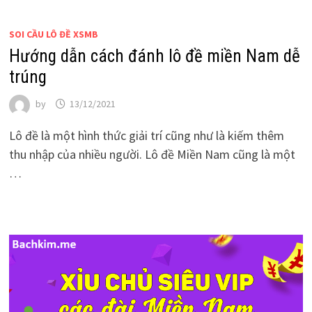
SOI CẦU LÔ ĐỀ XSMB
Hướng dẫn cách đánh lô đề miền Nam dễ
trúng
by
13/12/2021
Lô đề là một hình thức giải trí cũng như là kiếm thêm
thu nhập của nhiều người. Lô đề Miền Nam cũng là một
…