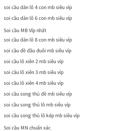
soi cầu dàn lô 4 con mb siêu víp
soi cầu dàn lô 6 con mb siêu víp
Soi cầu MB Víp nhất
soi cầu dàn lô 8 con mb siêu víp
soi cầu đề đầu đuôi mb siêu víp
soi cầu lô xiên 2 mb siêu víp
soi cầu lô xiên 3 mb siêu víp
soi cầu lô xiên 4 mb siêu víp
soi cầu song thủ đề mb siêu víp
soi cầu song thủ lô mb siêu víp
soi cầu song thủ lô kép mb siêu víp
Soi cầu MN chuẩn xác