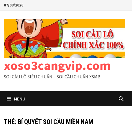
Skip
07/08/2026
to
content
xoso3cangvip.com
SOI CẦU LÔ SIÊU CHUẨN – SOI CẦU CHUẨN XSMB
MENU
THẺ:
BÍ QUYẾT SOI CẦU MIỀN NAM