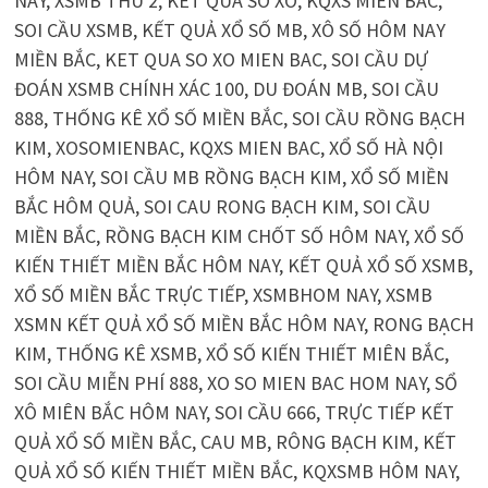
NAY, XSMB THU 2, KET QUA SO XO, KQXS MIEN BẮC,
SOI CẦU XSMB, KẾT QUẢ XỔ SỐ MB, XÔ SỐ HÔM NAY
MIỀN BẮC, KET QUA SO XO MIEN BAC, SOI CẦU DỰ
ĐOÁN XSMB CHÍNH XÁC 100, DU ĐOÁN MB, SOI CẦU
888, THỐNG KÊ XỔ SỐ MIỀN BẮC, SOI CẦU RỒNG BẠCH
KIM, XOSOMIENBAC, KQXS MIEN BAC, XỔ SỐ HÀ NỘI
HÔM NAY, SOI CẦU MB RỒNG BẠCH KIM, XỔ SỐ MIỀN
BẮC HÔM QUẢ, SOI CAU RONG BẠCH KIM, SOI CẦU
MIỀN BẮC, RỒNG BẠCH KIM CHỐT SỐ HÔM NAY, XỔ SỐ
KIẾN THIẾT MIỀN BẮC HÔM NAY, KẾT QUẢ XỔ SỐ XSMB,
XỔ SỐ MIỀN BẮC TRỰC TIẾP, XSMBHOM NAY, XSMB
XSMN KẾT QUẢ XỔ SỐ MIỀN BẮC HÔM NAY, RONG BẠCH
KIM, THỐNG KÊ XSMB, XỔ SỐ KIẾN THIẾT MIÊN BẮC,
SOI CẦU MIỄN PHÍ 888, XO SO MIEN BAC HOM NAY, SỔ
XÔ MIÊN BẮC HÔM NAY, SOI CẦU 666, TRỰC TIẾP KẾT
QUẢ XỔ SỐ MIỀN BẮC, CAU MB, RÔNG BẠCH KIM, KẾT
QUẢ XỔ SỐ KIẾN THIẾT MIỀN BẮC, KQXSMB HÔM NAY,