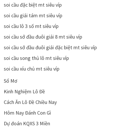
soi cầu đặc biệt mt siêu víp
soi cầu giải tám mt siêu víp
soi cầu lô 3 số mt siêu víp
soi cầu sớ đầu đuôi giải 8 mt siêu víp
soi cầu sớ đầu đuôi giải đặc biệt mt siêu víp
soi cầu song thủ lô mt siêu víp
soi cầu xíu chủ mt siêu víp
Sổ Mơ
Kinh Nghiệm Lô Đề
Cách Ăn Lô Đề Chiều Nay
Hôm Nay Đánh Con Gì
Dự đoán KQXS 3 Miền