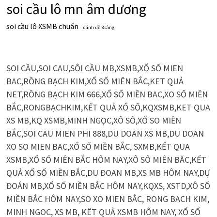
soi cầu lô mn âm dương
soi cầu lô XSMB chuẩn
đánh đề 3 càng
SOI CẦU,SOI CAU,SÔI CẦU MB,XSMB,XỔ SỐ MIEN
BAC,RỒNG BẠCH KIM,XỔ SỐ MIÊN BẮC,KET QUẢ
NET,RỒNG BẠCH KIM 666,XỔ SỐ MIỀN BAC,XO SỐ MIỀN
BẮC,RONGBẠCHKIM,KẾT QUẢ XỔ SỐ,KQXSMB,KET QUA
XS MB,KQ XSMB,MINH NGỌC,XÔ SỐ,XỔ SO MIỀN
BẮC,SOI CAU MIEN PHI 888,DU DOAN XS MB,DU DOAN
XO SO MIEN BAC,XỔ SỐ MIỀN BẮC, SXMB,KẾT QUA
XSMB,XỔ SỐ MIÊN BẮC HÔM NAY,XÔ SÔ MIÊN BĂC,KẾT
QUẢ XỔ SỐ MIỀN BẮC,DU ĐOAN MB,XS MB HÔM NAY,DỰ
ĐOÁN MB,XỔ SỐ MIỀN BẮC HÔM NAY,KQXS, XSTD,XÔ SỐ
MIỀN BẮC HÔM NAY,SO XO MIEN BẮC, RONG BACH KIM,
MINH NGOC, XS MB, KÊT QUẢ XSMB HÔM NAY, XỔ SỐ