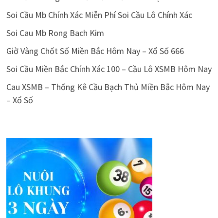
Soi Cầu Mb Chính Xác Miễn Phí Soi Cầu Lô Chính Xác
Soi Cau Mb Rong Bach Kim
Giờ Vàng Chốt Số Miền Bắc Hôm Nay – Xổ Số 666
Soi Cầu Miền Bắc Chính Xác 100 – Cầu Lô XSMB Hôm Nay
Cau XSMB – Thống Kê Cầu Bạch Thủ Miền Bắc Hôm Nay
– Xổ Số