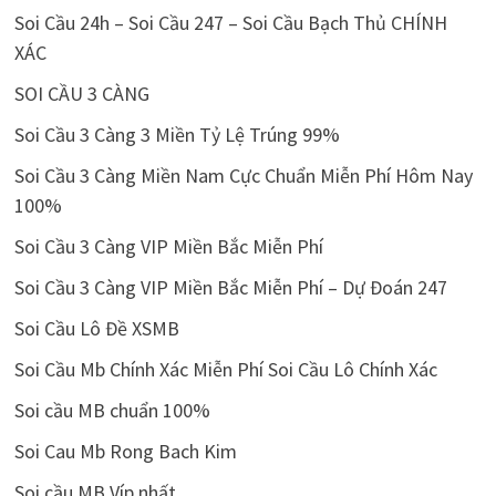
Soi Cầu 24h – Soi Cầu 247 – Soi Cầu Bạch Thủ CHÍNH
XÁC
SOI CẦU 3 CÀNG
Soi Cầu 3 Càng 3 Miền Tỷ Lệ Trúng 99%
Soi Cầu 3 Càng Miền Nam Cực Chuẩn Miễn Phí Hôm Nay
100%
Soi Cầu 3 Càng VIP Miền Bắc Miễn Phí
Soi Cầu 3 Càng VIP Miền Bắc Miễn Phí – Dự Đoán 247
Soi Cầu Lô Đề XSMB
Soi Cầu Mb Chính Xác Miễn Phí Soi Cầu Lô Chính Xác
Soi cầu MB chuẩn 100%
Soi Cau Mb Rong Bach Kim
Soi cầu MB Víp nhất