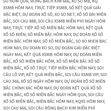
SỐ HÔM QUA, RONG BACH KIM 666, XỔ SỐ MB, KQ
XSMB HÔM NAY, TRỰC TIẾP XSMB, SỐ KẾT QUẢ GIẢI
ĐẶC BIỆT, DỰ ĐOÁN XỔ SỐ, XO SO NET, XỔ SỐ ĐÀI MIỀN
BẮC, SOI CAU 888, SOI CẦU XSMB MIỄN PHÍ NGÀY HÔM
NAY, TRỰC TIẾP XỔ SỐ MIỀN BẮC HÔM NAY, KẾT QUẢ
XỔ SỐ MIỀN, SỐ MIỀN BẮC HÔM NAY, DỰ ĐOÁN XỔ SỐ
MIỀN BẮC HÔM NAY, SỔ XÔ MIÊN BẮC, SO XO MIEN BAC
HOM NAY, DU DOAN XO SO, DỰ ĐOÁN GIẢI ĐẶC BIỆT
NGÀY MAI, KẾT QUẢ XSMB HÔM NAY, DỰ ĐOÁN MIỀN
BẮC, XỔ SỐ MIỀN BẮC HÔM, XỔ SỐ MIỀN BẮC XỔ SỐ
MIỀN BẮC, XỔ SỐ TRỰC TIẾP MIỀN BẮC HÔM NAY, SOI
CẦU LÔ VIP, KẾT QUẢ MIỀN BẮC, SOI CẦU XSMB VIP, SOI
CAU 366, XỔ SỐ NGÀY HÔM NAY, DỰ ĐOÁN XỔ SỐ MIỀN
BẮC CHÍNH XÁC HÔM NAY, DỰ ĐOÁN KẾT QUẢ XỔ SỐ
MIỀN BẮC, XỔ SỐ MIỀN BẮC NGÀY HÔM QUA, SOI CẦU
XỔ SỐ MIỀN BẮC, MIỀN BẮC HÔM NAY, KQXS HÔM NAY,
SOI CAU 666, SOI CẦU RỒNG BẠCH KIM MIỄN PHÍ