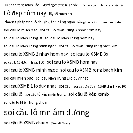
Dự đoán xổ số miền Bắc
Giờ vàng chốt số miền bắc
Hôm nay đánh de con gì miền Bắc
Lô đẹp hôm nay
lấy số miễn phí
Phương pháp tính lô chuẩn đánh hàng ngày
Rồng Bạch Kim
soi cau lo de
soi cau lo mien bac
soi cau lo Miền Trung 2 nhay hom nay
soi cau lo Miền Trung 3s
soi cau lo Miền Trung hom nay
soi cau lo Miền Trung minh ngoc
soi cau lo Miền Trung rong bach kim
soi cau lo XSMB 2 nhay hom nay
soi cau lo XSMB 3s
soi cau lo XSMB hom nay
soi cau lo XSMB chinh xac 100
soi cau lo XSMB minh ngoc
soi cau lo XSMB rong bach kim
soi cau mien bac
soi cau Miền Trung 1 lo duy nhat
soi cau XSMB 1 lo duy nhat
soi cầu
Soi cầu Dự đoán XSMB chính xác 100
soi cầu lô kép xsmb
soi cầu lô
soi cầu lô kép miền trung
soi cầu lô Miền Trung chuẩn
soi cầu lô mn âm dương
soi cầu lô XSMB chuẩn
đánh đề 3 càng