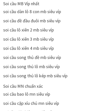
Soi cầu MB Víp nhất
soi cầu dàn lô 8 con mb siêu víp
soi cầu đề đầu đuôi mb siêu víp
soi cầu lô xiên 2 mb siêu víp
soi cầu lô xiên 3 mb siêu víp
soi cầu lô xiên 4 mb siêu víp
soi cầu song thủ đề mb siêu víp
soi cầu song thủ lô mb siêu víp
soi cầu song thủ lô kép mb siêu víp
Soi cầu MN chuẩn xác
soi cầu bao lô mn siêu víp
soi cầu cặp xíu chủ mn siêu víp