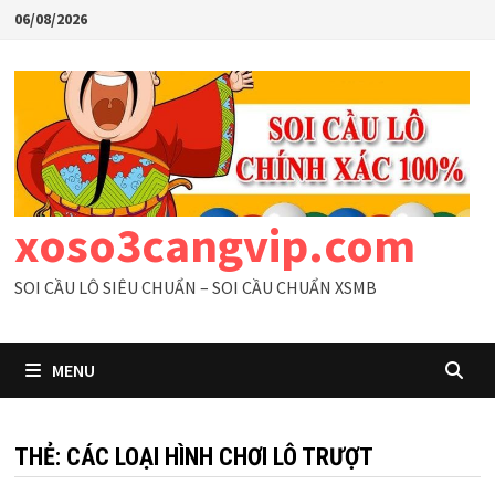
Skip
06/08/2026
to
content
xoso3cangvip.com
SOI CẦU LÔ SIÊU CHUẨN – SOI CẦU CHUẨN XSMB
MENU
THẺ:
CÁC LOẠI HÌNH CHƠI LÔ TRƯỢT