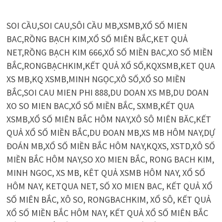
SOI CẦU,SOI CAU,SÔI CẦU MB,XSMB,XỔ SỐ MIEN
BAC,RỒNG BẠCH KIM,XỔ SỐ MIÊN BẮC,KET QUẢ
NET,RỒNG BẠCH KIM 666,XỔ SỐ MIỀN BAC,XO SỐ MIỀN
BẮC,RONGBẠCHKIM,KẾT QUẢ XỔ SỐ,KQXSMB,KET QUA
XS MB,KQ XSMB,MINH NGỌC,XÔ SỐ,XỔ SO MIỀN
BẮC,SOI CAU MIEN PHI 888,DU DOAN XS MB,DU DOAN
XO SO MIEN BAC,XỔ SỐ MIỀN BẮC, SXMB,KẾT QUA
XSMB,XỔ SỐ MIÊN BẮC HÔM NAY,XÔ SÔ MIÊN BĂC,KẾT
QUẢ XỔ SỐ MIỀN BẮC,DU ĐOAN MB,XS MB HÔM NAY,DỰ
ĐOÁN MB,XỔ SỐ MIỀN BẮC HÔM NAY,KQXS, XSTD,XÔ SỐ
MIỀN BẮC HÔM NAY,SO XO MIEN BẮC, RONG BACH KIM,
MINH NGOC, XS MB, KÊT QUẢ XSMB HÔM NAY, XỔ SỐ
HÔM NAY, KETQUA NET, SỐ XO MIEN BAC, KẾT QUẢ XỔ
SỐ MIÊN BẮC, XÔ SO, RONGBACHKIM, XỔ SÔ, KẾT QUẢ
XỔ SỐ MIỀN BẮC HÔM NAY, KẾT QUẢ XỔ SỐ MIÊN BẮC