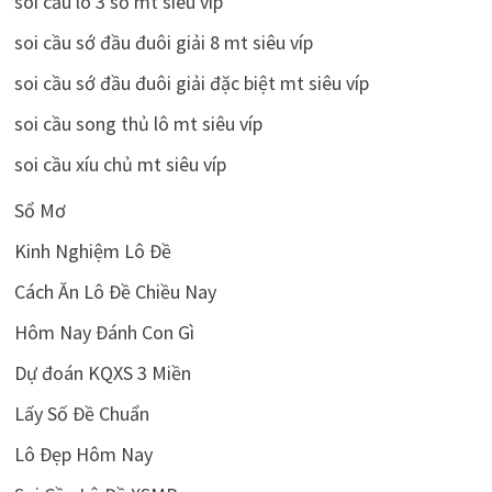
soi cầu lô 3 số mt siêu víp
soi cầu sớ đầu đuôi giải 8 mt siêu víp
soi cầu sớ đầu đuôi giải đặc biệt mt siêu víp
soi cầu song thủ lô mt siêu víp
soi cầu xíu chủ mt siêu víp
Sổ Mơ
Kinh Nghiệm Lô Đề
Cách Ăn Lô Đề Chiều Nay
Hôm Nay Đánh Con Gì
Dự đoán KQXS 3 Miền
Lấy Số Đề Chuẩn
Lô Đẹp Hôm Nay