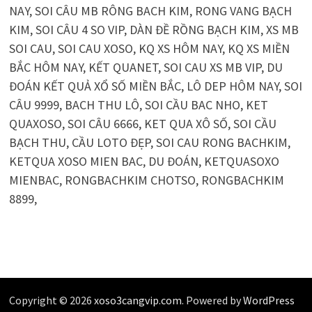
NAY, SOI CÂU MB RÔNG BACH KIM, RONG VANG BẠCH
KIM, SOI CÂU 4 SO VIP, DÀN ĐỀ RỒNG BẠCH KIM, XS MB
SOI CAU, SOI CAU XOSO, KQ XS HÔM NAY, KQ XS MIỀN
BẮC HÔM NAY, KẾT QUANET, SOI CAU XS MB VIP, DU
ĐOÁN KẾT QUẢ XỔ SỐ MIỀN BẮC, LÔ DEP HÔM NAY, SOI
CÂU 9999, BACH THU LÔ, SOI CẦU BAC NHO, KET
QUAXOSO, SOI CÂU 6666, KET QUA XÔ SỐ, SOI CẦU
BẠCH THU, CẦU LOTO ĐẸP, SOI CAU RONG BACHKIM,
KETQUA XOSO MIEN BAC, DU ĐOÁN, KETQUASOXO
MIENBAC, RONGBACHKIM CHOTSO, RONGBACHKIM
8899,
Copyright © 2026
xoso3cangvip.com
. Powered by
WordPress