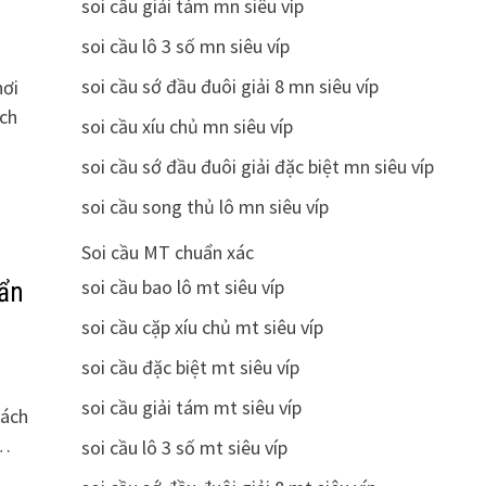
soi cầu giải tám mn siêu víp
soi cầu lô 3 số mn siêu víp
soi cầu sớ đầu đuôi giải 8 mn siêu víp
hơi
ách
soi cầu xíu chủ mn siêu víp
soi cầu sớ đầu đuôi giải đặc biệt mn siêu víp
soi cầu song thủ lô mn siêu víp
Soi cầu MT chuẩn xác
soi cầu bao lô mt siêu víp
uẩn
soi cầu cặp xíu chủ mt siêu víp
soi cầu đặc biệt mt siêu víp
soi cầu giải tám mt siêu víp
cách
 …
soi cầu lô 3 số mt siêu víp