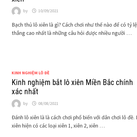
by
10/09/2021
Bạch thủ lô xiên là gì? Cách chơi như thế nào để có tỷ l
thắng cao nhất là những câu hỏi được nhiều người …
KINH NGHIỆM LÔ ĐỀ
Kinh nghiệm bắt lô xiên Miền Bắc chính
xác nhất
by
08/08/2021
Đánh lô xiên là là cách chơi phổ biến với dân chơi lô đề.
xiên hiện có các loại xiên 1, xiên 2, xiên …