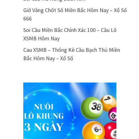
Giờ Vàng Chốt Số Miền Bắc Hôm Nay – Xổ Số
666
Soi Cầu Miền Bắc Chính Xác 100 – Cầu Lô
XSMB Hôm Nay
Cau XSMB – Thống Kê Cầu Bạch Thủ Miền
Bắc Hôm Nay – Xổ Số