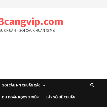
3cangvip.com
IÊU CHUẨN – SOI CẦU CHUẨN XSMB
SOI CẦU MN CHUẨN XÁC
DỰ ĐOÁN KQXS 3 MIỀN
LẤY SỐ ĐỀ CHUẨN