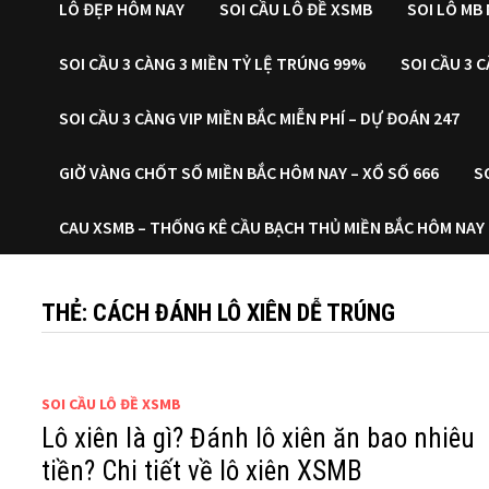
LÔ ĐẸP HÔM NAY
SOI CẦU LÔ ĐỀ XSMB
SOI LÔ MB 
SOI CẦU 3 CÀNG 3 MIỀN TỶ LỆ TRÚNG 99%
SOI CẦU 3 
SOI CẦU 3 CÀNG VIP MIỀN BẮC MIỄN PHÍ – DỰ ĐOÁN 247
GIỜ VÀNG CHỐT SỐ MIỀN BẮC HÔM NAY – XỔ SỐ 666
S
CAU XSMB – THỐNG KÊ CẦU BẠCH THỦ MIỀN BẮC HÔM NAY 
THẺ:
CÁCH ĐÁNH LÔ XIÊN DỄ TRÚNG
SOI CẦU LÔ ĐỀ XSMB
Lô xiên là gì? Đánh lô xiên ăn bao nhiêu
tiền? Chi tiết về lô xiên XSMB