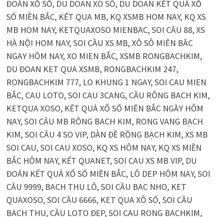
ĐOÁN XỔ SỐ, DU DOAN XO SỐ, DU DOAN KẾT QUẢ XỔ
SỐ MIỀN BẮC, KẾT QUA MB, KQ XSMB HOM NAY, KQ XS
MB HOM NAY, KETQUAXOSO MIENBAC, SOI CÂU 88, XS
HÀ NỘI HOM NAY, SOI CẦU XS MB, XÔ SÔ MIÊN BĂC
NGAY HÔM NAY, XO MIEN BẮC, XSMB RONGBACHKIM,
DU ĐOAN KET QUA XSMB, RONGBACHKIM 247,
RONGBACHKIM 777, LO KHUNG 1 NGAY, SOI CAU MIEN
BẮC, CAU LOTO, SOI CAU 3CANG, CẦU RÔNG BACH KIM,
KETQUA XOSO, KẾT QUẢ XỔ SỐ MIÊN BẮC NGÀY HÔM
NAY, SOI CÂU MB RÔNG BACH KIM, RONG VANG BẠCH
KIM, SOI CÂU 4 SO VIP, DÀN ĐỀ RỒNG BẠCH KIM, XS MB
SOI CAU, SOI CAU XOSO, KQ XS HÔM NAY, KQ XS MIỀN
BẮC HÔM NAY, KẾT QUANET, SOI CAU XS MB VIP, DU
ĐOÁN KẾT QUẢ XỔ SỐ MIỀN BẮC, LÔ DEP HÔM NAY, SOI
CÂU 9999, BACH THU LÔ, SOI CẦU BAC NHO, KET
QUAXOSO, SOI CÂU 6666, KET QUA XÔ SỐ, SOI CẦU
BẠCH THU, CẦU LOTO ĐẸP, SOI CAU RONG BACHKIM,