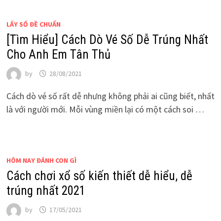
LẤY SỐ ĐỀ CHUẨN
[Tìm Hiểu] Cách Dò Vé Số Dễ Trúng Nhất
Cho Anh Em Tân Thủ
by
28/08/2021
Cách dò vé số rất dễ nhưng không phải ai cũng biết, nhất
là với người mới. Mỗi vùng miền lại có một cách soi …
HÔM NAY ĐÁNH CON GÌ
Cách chơi xổ số kiến thiết dễ hiểu, dễ
trúng nhất 2021
by
17/05/2021