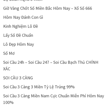
Giờ Vàng Chốt Số Miền Bắc Hôm Nay – Xổ Số 666
Hôm Nay Đánh Con Gì
Kinh Nghiệm Lô Đề
Lấy Số Đề Chuẩn
Lô Đẹp Hôm Nay
Sổ Mơ
Soi Cầu 24h – Soi Cầu 247 – Soi Cầu Bạch Thủ CHÍNH
XÁC
SOI CẦU 3 CÀNG
Soi Cầu 3 Càng 3 Miền Tỷ Lệ Trúng 99%
Soi Cầu 3 Càng Miền Nam Cực Chuẩn Miễn Phí Hôm Nay
100%