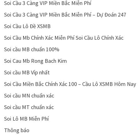
Soi Cầu 3 Càng VIP Miền Bắc Miễn Phí
Soi Cầu 3 Càng VIP Miền Bắc Miễn Phí – Dự Đoán 247
Soi Cầu Lô Đề XSMB
Soi Cầu Mb Chính Xác Miễn Phí Soi Cầu Lô Chính Xác
Soi cầu MB chuẩn 100%
Soi Cau Mb Rong Bach Kim
Soi cầu MB Víp nhất
Soi Cầu Miền Bắc Chính Xác 100 – Cầu Lô XSMB Hôm Nay
Soi cầu MN chuẩn xác
Soi cầu MT chuẩn xác
Soi Lô MB Miễn Phí
Thông báo