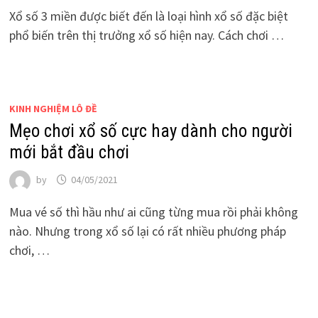
Xổ số 3 miền được biết đến là loại hình xổ số đặc biệt
phổ biến trên thị trưởng xổ số hiện nay. Cách chơi …
KINH NGHIỆM LÔ ĐỀ
Mẹo chơi xổ số cực hay dành cho người
mới bắt đầu chơi
by
04/05/2021
Mua vé số thì hầu như ai cũng từng mua rồi phải không
nào. Nhưng trong xổ số lại có rất nhiều phương pháp
chơi, …