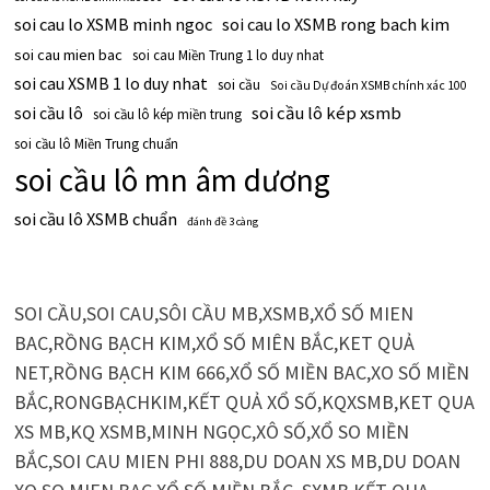
soi cau lo XSMB minh ngoc
soi cau lo XSMB rong bach kim
soi cau mien bac
soi cau Miền Trung 1 lo duy nhat
soi cau XSMB 1 lo duy nhat
soi cầu
Soi cầu Dự đoán XSMB chính xác 100
soi cầu lô kép xsmb
soi cầu lô
soi cầu lô kép miền trung
soi cầu lô Miền Trung chuẩn
soi cầu lô mn âm dương
soi cầu lô XSMB chuẩn
đánh đề 3 càng
SOI CẦU,SOI CAU,SÔI CẦU MB,XSMB,XỔ SỐ MIEN
BAC,RỒNG BẠCH KIM,XỔ SỐ MIÊN BẮC,KET QUẢ
NET,RỒNG BẠCH KIM 666,XỔ SỐ MIỀN BAC,XO SỐ MIỀN
BẮC,RONGBẠCHKIM,KẾT QUẢ XỔ SỐ,KQXSMB,KET QUA
XS MB,KQ XSMB,MINH NGỌC,XÔ SỐ,XỔ SO MIỀN
BẮC,SOI CAU MIEN PHI 888,DU DOAN XS MB,DU DOAN