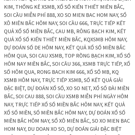
KIM, THỐNG KÊ XSMB, XỔ SỐ KIẾN THIẾT MIÊN BẮC,
SOI CẦU MIỄN PHÍ 888, XO SO MIEN BAC HOM NAY, SỔ
XÔ MIÊN BẮC HÔM NAY, SOI CẦU 666, TRỰC TIẾP KẾT
QUẢ XỔ SỐ MIỀN BẮC, CAU MB, RÔNG BẠCH KIM, KẾT
QUẢ XỔ SỐ KIẾN THIẾT MIỀN BẮC, KQXSMB HÔM NAY,
DỰ ĐOÁN SỐ DE HÔM NAY, KẾT QUẢ XỔ SỐ MIỀN BẮC
HÔM QUA, SOI CAU XSMB, TOP RỒNG BẠCH KIM, XỔ SỐ
HÔM NAY MIỀN BẮC, SOI CÂU 366, XSMB TRỰC TIẾP, XỔ
SỐ HÔM QUA, RONG BACH KIM 666, XỔ SỐ MB, KQ
XSMB HÔM NAY, TRỰC TIẾP XSMB, SỐ KẾT QUẢ GIẢI
ĐẶC BIỆT, DỰ ĐOÁN XỔ SỐ, XO SO NET, XỔ SỐ ĐÀI MIỀN
BẮC, SOI CAU 888, SOI CẦU XSMB MIỄN PHÍ NGÀY HÔM
NAY, TRỰC TIẾP XỔ SỐ MIỀN BẮC HÔM NAY, KẾT QUẢ
XỔ SỐ MIỀN, SỐ MIỀN BẮC HÔM NAY, DỰ ĐOÁN XỔ SỐ
MIỀN BẮC HÔM NAY, SỔ XÔ MIÊN BẮC, SO XO MIEN BAC
HOM NAY, DU DOAN XO SO, DỰ ĐOÁN GIẢI ĐẶC BIỆT