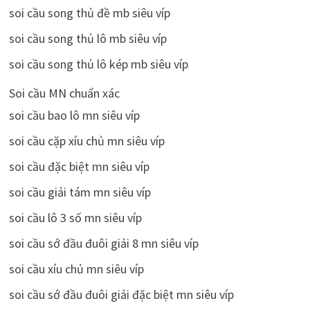
soi cầu song thủ đề mb siêu víp
soi cầu song thủ lô mb siêu víp
soi cầu song thủ lô kép mb siêu víp
Soi cầu MN chuẩn xác
soi cầu bao lô mn siêu víp
soi cầu cặp xíu chủ mn siêu víp
soi cầu đặc biệt mn siêu víp
soi cầu giải tám mn siêu víp
soi cầu lô 3 số mn siêu víp
soi cầu sớ đầu đuôi giải 8 mn siêu víp
soi cầu xíu chủ mn siêu víp
soi cầu sớ đầu đuôi giải đặc biệt mn siêu víp