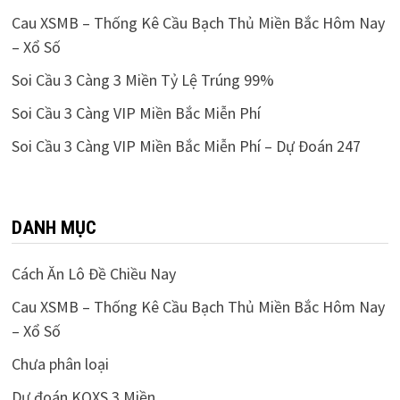
Cau XSMB – Thống Kê Cầu Bạch Thủ Miền Bắc Hôm Nay
– Xổ Số
Soi Cầu 3 Càng 3 Miền Tỷ Lệ Trúng 99%
Soi Cầu 3 Càng VIP Miền Bắc Miễn Phí
Soi Cầu 3 Càng VIP Miền Bắc Miễn Phí – Dự Đoán 247
DANH MỤC
Cách Ăn Lô Đề Chiều Nay
Cau XSMB – Thống Kê Cầu Bạch Thủ Miền Bắc Hôm Nay
– Xổ Số
Chưa phân loại
Dự đoán KQXS 3 Miền