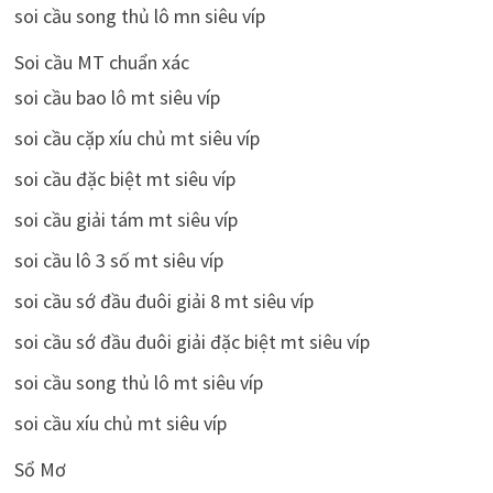
soi cầu song thủ lô mn siêu víp
Soi cầu MT chuẩn xác
soi cầu bao lô mt siêu víp
soi cầu cặp xíu chủ mt siêu víp
soi cầu đặc biệt mt siêu víp
soi cầu giải tám mt siêu víp
soi cầu lô 3 số mt siêu víp
soi cầu sớ đầu đuôi giải 8 mt siêu víp
soi cầu sớ đầu đuôi giải đặc biệt mt siêu víp
soi cầu song thủ lô mt siêu víp
soi cầu xíu chủ mt siêu víp
Sổ Mơ