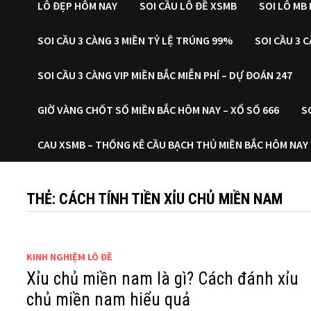
LÔ ĐẸP HÔM NAY
SOI CẦU LÔ ĐỀ XSMB
SOI LÔ MB 
SOI CẦU 3 CÀNG 3 MIỀN TỶ LỆ TRÚNG 99%
SOI CẦU 3 
SOI CẦU 3 CÀNG VIP MIỀN BẮC MIỄN PHÍ – DỰ ĐOÁN 247
GIỜ VÀNG CHỐT SỐ MIỀN BẮC HÔM NAY – XỔ SỐ 666
S
CAU XSMB – THỐNG KÊ CẦU BẠCH THỦ MIỀN BẮC HÔM NAY 
THẺ:
CÁCH TÍNH TIỀN XỈU CHỦ MIỀN NAM
KINH NGHIỆM LÔ ĐỀ
Xỉu chủ miền nam là gì? Cách đánh xỉu
chủ miền nam hiểu quả