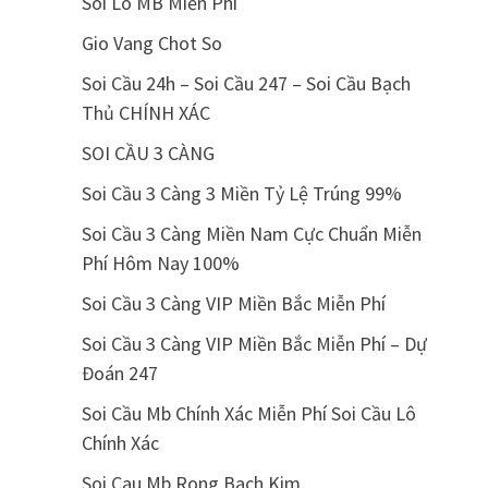
Soi Lô MB Miễn Phí
Gio Vang Chot So
Soi Cầu 24h – Soi Cầu 247 – Soi Cầu Bạch
Thủ CHÍNH XÁC
SOI CẦU 3 CÀNG
Soi Cầu 3 Càng 3 Miền Tỷ Lệ Trúng 99%
Soi Cầu 3 Càng Miền Nam Cực Chuẩn Miễn
Phí Hôm Nay 100%
Soi Cầu 3 Càng VIP Miền Bắc Miễn Phí
Soi Cầu 3 Càng VIP Miền Bắc Miễn Phí – Dự
Đoán 247
Soi Cầu Mb Chính Xác Miễn Phí Soi Cầu Lô
Chính Xác
Soi Cau Mb Rong Bach Kim