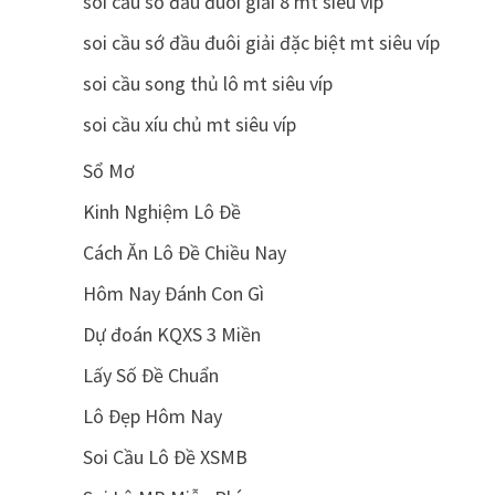
soi cầu sớ đầu đuôi giải 8 mt siêu víp
soi cầu sớ đầu đuôi giải đặc biệt mt siêu víp
soi cầu song thủ lô mt siêu víp
soi cầu xíu chủ mt siêu víp
Sổ Mơ
Kinh Nghiệm Lô Đề
Cách Ăn Lô Đề Chiều Nay
Hôm Nay Đánh Con Gì
Dự đoán KQXS 3 Miền
Lấy Số Đề Chuẩn
Lô Đẹp Hôm Nay
Soi Cầu Lô Đề XSMB