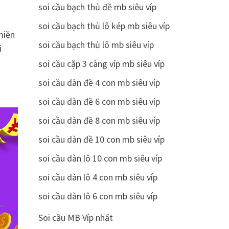
soi cầu bạch thủ đề mb siêu víp
soi cầu bạch thủ lô kép mb siêu víp
miền
soi cầu bạch thủ lô mb siêu víp
i
soi cầu cặp 3 càng víp mb siêu víp
soi cầu dàn đề 4 con mb siêu víp
soi cầu dàn đề 6 con mb siêu víp
soi cầu dàn đề 8 con mb siêu víp
soi cầu dàn đề 10 con mb siêu víp
soi cầu dàn lô 10 con mb siêu víp
soi cầu dàn lô 4 con mb siêu víp
soi cầu dàn lô 6 con mb siêu víp
Soi cầu MB Víp nhất