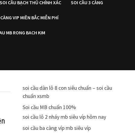
– SOI CẦU BẠCH THỦ CHÍNH XÁC
SOI CẦU 3 CÀNG
 CÀNG VIP MIỀN BẮC MIỄN PHÍ
CAU MB RONG BACH KIM
soi cầu dàn lô 8 con siêu chuẩn – soi cầu
chuẩn xsmb
Soi cầu MB chuẩn 100%
soi cầu lô 2 nháy mb siêu víp hôm nay
ền
soi cầu ba càng víp mb siêu víp