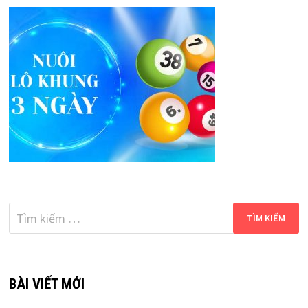
Tìm
kiếm
cho:
BÀI VIẾT MỚI