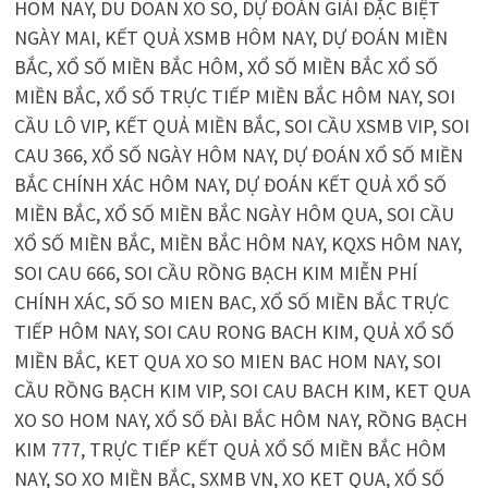
HOM NAY, DU DOAN XO SO, DỰ ĐOÁN GIẢI ĐẶC BIỆT
NGÀY MAI, KẾT QUẢ XSMB HÔM NAY, DỰ ĐOÁN MIỀN
BẮC, XỔ SỐ MIỀN BẮC HÔM, XỔ SỐ MIỀN BẮC XỔ SỐ
MIỀN BẮC, XỔ SỐ TRỰC TIẾP MIỀN BẮC HÔM NAY, SOI
CẦU LÔ VIP, KẾT QUẢ MIỀN BẮC, SOI CẦU XSMB VIP, SOI
CAU 366, XỔ SỐ NGÀY HÔM NAY, DỰ ĐOÁN XỔ SỐ MIỀN
BẮC CHÍNH XÁC HÔM NAY, DỰ ĐOÁN KẾT QUẢ XỔ SỐ
MIỀN BẮC, XỔ SỐ MIỀN BẮC NGÀY HÔM QUA, SOI CẦU
XỔ SỐ MIỀN BẮC, MIỀN BẮC HÔM NAY, KQXS HÔM NAY,
SOI CAU 666, SOI CẦU RỒNG BẠCH KIM MIỄN PHÍ
CHÍNH XÁC, SỐ SO MIEN BAC, XỔ SỐ MIỀN BẮC TRỰC
TIẾP HÔM NAY, SOI CAU RONG BACH KIM, QUẢ XỔ SỐ
MIỀN BẮC, KET QUA XO SO MIEN BAC HOM NAY, SOI
CẦU RỒNG BẠCH KIM VIP, SOI CAU BACH KIM, KET QUA
XO SO HOM NAY, XỔ SỐ ĐÀI BẮC HÔM NAY, RỒNG BẠCH
KIM 777, TRỰC TIẾP KẾT QUẢ XỔ SỐ MIỀN BẮC HÔM
NAY, SO XO MIỀN BẮC, SXMB VN, XO KET QUA, XỔ SỐ