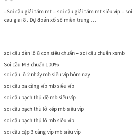
–Soi cầu giải tám mt – soi cầu giải tám mt siêu víp – soi
cau giai 8 . Dự đoán xổ số miền trung …
soi cầu dàn lô 8 con siêu chuẩn – soi cầu chuẩn xsmb
Soi cầu MB chuẩn 100%
soi cầu lô 2 nháy mb siêu víp hôm nay
soi cầu ba càng víp mb siêu víp
soi cầu bạch thủ đề mb siêu víp
soi cầu bạch thủ lô kép mb siêu víp
soi cầu bạch thủ lô mb siêu víp
soi cầu cặp 3 càng víp mb siêu víp