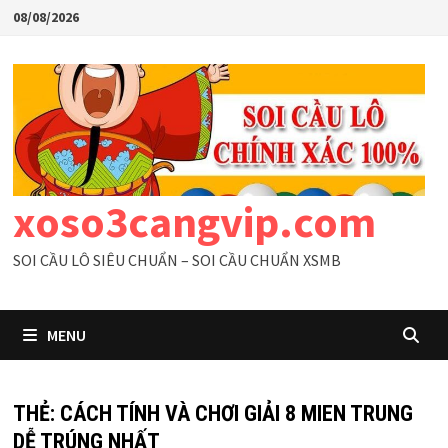
Skip
08/08/2026
to
content
xoso3cangvip.com
SOI CẦU LÔ SIÊU CHUẨN – SOI CẦU CHUẨN XSMB
MENU
THẺ:
CÁCH TÍNH VÀ CHƠI GIẢI 8 MIEN TRUNG
DỄ TRÚNG NHẤT