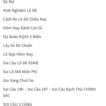
Sổ Mơ
Kinh Nghiệm Lô Đề
Cách Ăn Lô Đề Chiều Nay
Hôm Nay Đánh Con Gì
Dự đoán KQXS 3 Miền
Lấy Số Đề Chuẩn
Lô Đẹp Hôm Nay
Soi Cầu Lô Đề XSMB
Soi Lô MB Miễn Phí
Gio Vang Chot So
Soi Cầu 24h – Soi Cầu 247 – Soi Cầu Bạch Thủ CHÍNH
XÁC
SOI CẦU 3 CÀNG