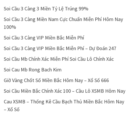
Soi Cầu 3 Càng 3 Miền Tỷ Lệ Trúng 99%
Soi Cầu 3 Càng Miền Nam Cực Chuẩn Miễn Phí Hôm Nay
100%
Soi Cầu 3 Càng VIP Miền Bắc Miễn Phí
Soi Cầu 3 Càng VIP Miền Bắc Miễn Phí – Dự Đoán 247
Soi Cầu Mb Chính Xác Miễn Phí Soi Cầu Lô Chính Xác
Soi Cau Mb Rong Bach Kim
Giờ Vàng Chốt Số Miền Bắc Hôm Nay – Xổ Số 666
Soi Cầu Miền Bắc Chính Xác 100 – Cầu Lô XSMB Hôm Nay
Cau XSMB – Thống Kê Cầu Bạch Thủ Miền Bắc Hôm Nay
– Xổ Số