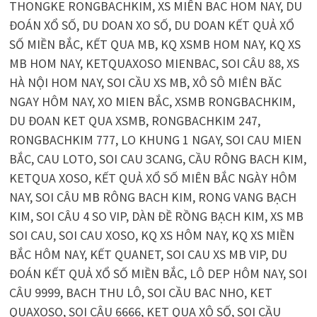
THONGKE RONGBACHKIM, XS MIÊN BAC HOM NAY, DU
ĐOÁN XỔ SỐ, DU DOAN XO SỐ, DU DOAN KẾT QUẢ XỔ
SỐ MIỀN BẮC, KẾT QUA MB, KQ XSMB HOM NAY, KQ XS
MB HOM NAY, KETQUAXOSO MIENBAC, SOI CÂU 88, XS
HÀ NỘI HOM NAY, SOI CẦU XS MB, XÔ SÔ MIÊN BĂC
NGAY HÔM NAY, XO MIEN BẮC, XSMB RONGBACHKIM,
DU ĐOAN KET QUA XSMB, RONGBACHKIM 247,
RONGBACHKIM 777, LO KHUNG 1 NGAY, SOI CAU MIEN
BẮC, CAU LOTO, SOI CAU 3CANG, CẦU RÔNG BACH KIM,
KETQUA XOSO, KẾT QUẢ XỔ SỐ MIÊN BẮC NGÀY HÔM
NAY, SOI CÂU MB RÔNG BACH KIM, RONG VANG BẠCH
KIM, SOI CÂU 4 SO VIP, DÀN ĐỀ RỒNG BẠCH KIM, XS MB
SOI CAU, SOI CAU XOSO, KQ XS HÔM NAY, KQ XS MIỀN
BẮC HÔM NAY, KẾT QUANET, SOI CAU XS MB VIP, DU
ĐOÁN KẾT QUẢ XỔ SỐ MIỀN BẮC, LÔ DEP HÔM NAY, SOI
CÂU 9999, BACH THU LÔ, SOI CẦU BAC NHO, KET
QUAXOSO, SOI CÂU 6666, KET QUA XÔ SỐ, SOI CẦU