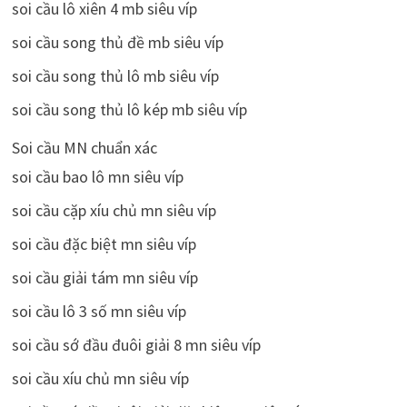
soi cầu lô xiên 4 mb siêu víp
soi cầu song thủ đề mb siêu víp
soi cầu song thủ lô mb siêu víp
soi cầu song thủ lô kép mb siêu víp
Soi cầu MN chuẩn xác
soi cầu bao lô mn siêu víp
soi cầu cặp xíu chủ mn siêu víp
soi cầu đặc biệt mn siêu víp
soi cầu giải tám mn siêu víp
soi cầu lô 3 số mn siêu víp
soi cầu sớ đầu đuôi giải 8 mn siêu víp
soi cầu xíu chủ mn siêu víp