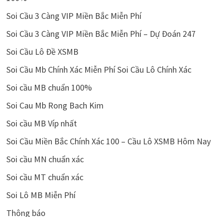
Soi Cầu 3 Càng VIP Miền Bắc Miễn Phí
Soi Cầu 3 Càng VIP Miền Bắc Miễn Phí – Dự Đoán 247
Soi Cầu Lô Đề XSMB
Soi Cầu Mb Chính Xác Miễn Phí Soi Cầu Lô Chính Xác
Soi cầu MB chuẩn 100%
Soi Cau Mb Rong Bach Kim
Soi cầu MB Víp nhất
Soi Cầu Miền Bắc Chính Xác 100 – Cầu Lô XSMB Hôm Nay
Soi cầu MN chuẩn xác
Soi cầu MT chuẩn xác
Soi Lô MB Miễn Phí
Thông báo