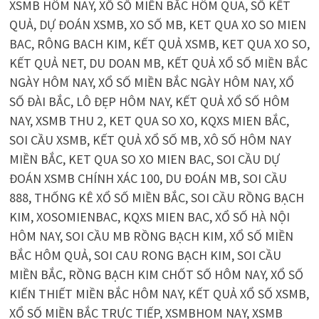
XSMB HÔM NAY, XỔ SỐ MIỀN BẮC HÔM QUA, SỔ KẾT
QUẢ, DỰ ĐOÁN XSMB, XO SỐ MB, KET QUA XO SO MIEN
BAC, RÔNG BACH KIM, KẾT QUẢ XSMB, KET QUA XO SO,
KẾT QUẢ NET, DU DOAN MB, KẾT QUẢ XỔ SỐ MIỀN BẮC
NGÀY HÔM NAY, XỔ SỐ MIỀN BẮC NGÀY HÔM NAY, XỔ
SỐ ĐÀI BẮC, LÔ ĐẸP HÔM NAY, KẾT QUẢ XỔ SỐ HÔM
NAY, XSMB THU 2, KET QUA SO XO, KQXS MIEN BẮC,
SOI CẦU XSMB, KẾT QUẢ XỔ SỐ MB, XÔ SỐ HÔM NAY
MIỀN BẮC, KET QUA SO XO MIEN BAC, SOI CẦU DỰ
ĐOÁN XSMB CHÍNH XÁC 100, DU ĐOÁN MB, SOI CẦU
888, THỐNG KÊ XỔ SỐ MIỀN BẮC, SOI CẦU RỒNG BẠCH
KIM, XOSOMIENBAC, KQXS MIEN BAC, XỔ SỐ HÀ NỘI
HÔM NAY, SOI CẦU MB RỒNG BẠCH KIM, XỔ SỐ MIỀN
BẮC HÔM QUẢ, SOI CAU RONG BẠCH KIM, SOI CẦU
MIỀN BẮC, RỒNG BẠCH KIM CHỐT SỐ HÔM NAY, XỔ SỐ
KIẾN THIẾT MIỀN BẮC HÔM NAY, KẾT QUẢ XỔ SỐ XSMB,
XỔ SỐ MIỀN BẮC TRỰC TIẾP, XSMBHOM NAY, XSMB