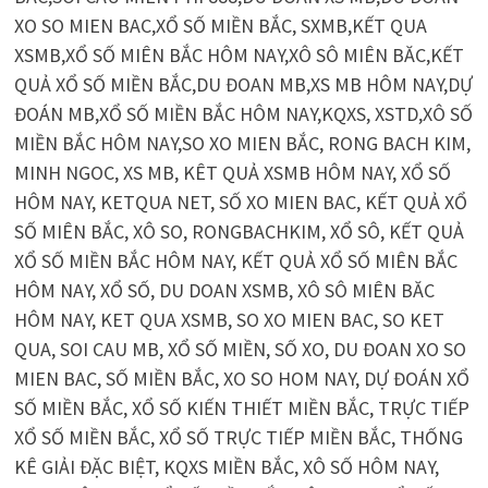
XO SO MIEN BAC,XỔ SỐ MIỀN BẮC, SXMB,KẾT QUA
XSMB,XỔ SỐ MIÊN BẮC HÔM NAY,XÔ SÔ MIÊN BĂC,KẾT
QUẢ XỔ SỐ MIỀN BẮC,DU ĐOAN MB,XS MB HÔM NAY,DỰ
ĐOÁN MB,XỔ SỐ MIỀN BẮC HÔM NAY,KQXS, XSTD,XÔ SỐ
MIỀN BẮC HÔM NAY,SO XO MIEN BẮC, RONG BACH KIM,
MINH NGOC, XS MB, KÊT QUẢ XSMB HÔM NAY, XỔ SỐ
HÔM NAY, KETQUA NET, SỐ XO MIEN BAC, KẾT QUẢ XỔ
SỐ MIÊN BẮC, XÔ SO, RONGBACHKIM, XỔ SÔ, KẾT QUẢ
XỔ SỐ MIỀN BẮC HÔM NAY, KẾT QUẢ XỔ SỐ MIÊN BẮC
HÔM NAY, XỔ SỐ, DU DOAN XSMB, XÔ SÔ MIÊN BĂC
HÔM NAY, KET QUA XSMB, SO XO MIEN BAC, SO KET
QUA, SOI CAU MB, XỔ SỐ MIỀN, SỐ XO, DU ĐOAN XO SO
MIEN BAC, SỐ MIỀN BẮC, XO SO HOM NAY, DỰ ĐOÁN XỔ
SỐ MIỀN BẮC, XỔ SỐ KIẾN THIẾT MIỀN BẮC, TRỰC TIẾP
XỔ SỐ MIỀN BẮC, XỔ SỐ TRỰC TIẾP MIỀN BẮC, THỐNG
KÊ GIẢI ĐẶC BIỆT, KQXS MIỀN BẮC, XÔ SỐ HÔM NAY,