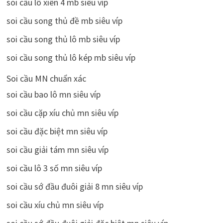
soi cầu lô xiên 4 mb siêu víp
soi cầu song thủ đề mb siêu víp
soi cầu song thủ lô mb siêu víp
soi cầu song thủ lô kép mb siêu víp
Soi cầu MN chuẩn xác
soi cầu bao lô mn siêu víp
soi cầu cặp xíu chủ mn siêu víp
soi cầu đặc biệt mn siêu víp
soi cầu giải tám mn siêu víp
soi cầu lô 3 số mn siêu víp
soi cầu sớ đầu đuôi giải 8 mn siêu víp
soi cầu xíu chủ mn siêu víp