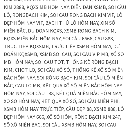
KIM 2888, KQXS MB HOM NAY, DIỄN ĐÀN XSMB, SOI CẦU
LÔ, RONGBACH KIM, SOI CAU RONG BACH KIM VIP, LÔ
ĐẸP HÔM NAY VIP, BẠCH THỦ LÔ HÔM NAY, XIN SỐ
MIỀN BẮC, DU DOAN KQXS, XSMB RONG BACH KIM,
KQXS MIỀN BẮC HÔM NAY, SOI CẦU 6666, CAU 888,
TRUC TIEP KQXSMB, TRỰC TIẾP XSMB HÔM NAY, DỰ
ĐOÁN KQXSMB, XSMB SOI CAU, SOI CAU VIP MB, XỔ SỐ
MB HÔM NAY, SOI CAU TOT, THỐNG KÊ RỒNG BẠCH
KIM, CHOT LO, SOI CẦU XỔ SỐ, THỐNG KÊ XỔ SỐ MIỀN
BẮC HÔM NAY, SOI RỒNG BẠCH KIM, SOI CẦU LÔ MIỀN
BẮC, CAU LO MB, KẾT QUẢ XỔ SỐ MIỀN BẮC HÔM NAY
HÔM NAY, SOI CẦU 188, KẾT QUẢ MIỀN BẮC HÔM NAY,
XO SO HÔM NAY, KET QUẢ XỔ SỐ, SOI CẦU MIỄN PHÍ,
XSMB HÔM NAY TRỰC TIẾP, CẦU ĐẸP 88, XSMB 888, LÔ
ĐẸP HÔM NAY 666, XỔ SỐ HÔM, RỒNG BẠCH KIM 247,
SÔ XÔ MIÊN BAC, SOI CẦU XSMB HÔM NAY, SOI CAU