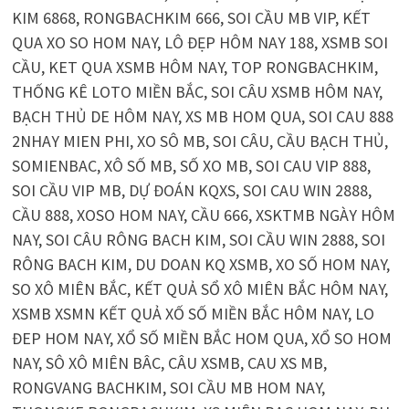
KIM 6868, RONGBACHKIM 666, SOI CẦU MB VIP, KẾT
QUA XO SO HOM NAY, LÔ ĐẸP HÔM NAY 188, XSMB SOI
CẦU, KET QUA XSMB HÔM NAY, TOP RONGBACHKIM,
THỐNG KÊ LOTO MIỀN BẮC, SOI CÂU XSMB HÔM NAY,
BẠCH THỦ DE HÔM NAY, XS MB HOM QUA, SOI CAU 888
2NHAY MIEN PHI, XO SÔ MB, SOI CÂU, CẦU BẠCH THỦ,
SOMIENBAC, XÔ SỐ MB, SỐ XO MB, SOI CAU VIP 888,
SOI CẦU VIP MB, DỰ ĐOÁN KQXS, SOI CAU WIN 2888,
CẦU 888, XOSO HOM NAY, CẦU 666, XSKTMB NGÀY HÔM
NAY, SOI CÂU RÔNG BACH KIM, SOI CẦU WIN 2888, SOI
RÔNG BACH KIM, DU DOAN KQ XSMB, XO SỐ HOM NAY,
SO XÔ MIÊN BẮC, KẾT QUẢ SỔ XÔ MIÊN BẮC HÔM NAY,
XSMB XSMN KẾT QUẢ XỐ SỐ MIỀN BẮC HÔM NAY, LO
ĐEP HOM NAY, XỔ SỐ MIỀN BẮC HOM QUA, XỔ SO HOM
NAY, SÔ XÔ MIÊN BÂC, CÂU XSMB, CAU XS MB,
RONGVANG BACHKIM, SOI CẦU MB HOM NAY,