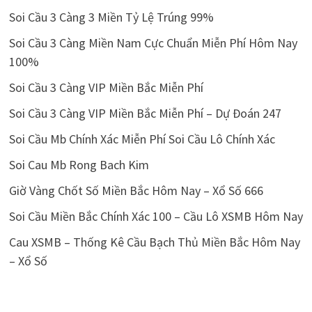
Soi Cầu 3 Càng 3 Miền Tỷ Lệ Trúng 99%
Soi Cầu 3 Càng Miền Nam Cực Chuẩn Miễn Phí Hôm Nay
100%
Soi Cầu 3 Càng VIP Miền Bắc Miễn Phí
Soi Cầu 3 Càng VIP Miền Bắc Miễn Phí – Dự Đoán 247
Soi Cầu Mb Chính Xác Miễn Phí Soi Cầu Lô Chính Xác
Soi Cau Mb Rong Bach Kim
Giờ Vàng Chốt Số Miền Bắc Hôm Nay – Xổ Số 666
Soi Cầu Miền Bắc Chính Xác 100 – Cầu Lô XSMB Hôm Nay
Cau XSMB – Thống Kê Cầu Bạch Thủ Miền Bắc Hôm Nay
– Xổ Số