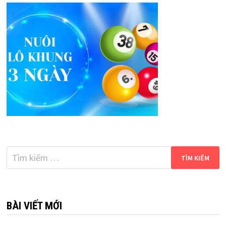
Tìm
kiếm
cho:
BÀI VIẾT MỚI