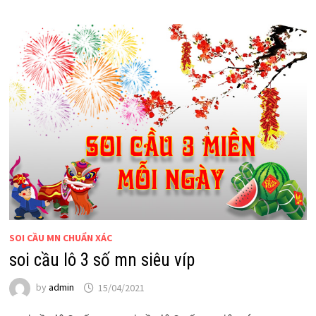
SOI CẦU MN CHUẨN XÁC
soi cầu lô 3 số mn siêu víp
by
admin
15/04/2021