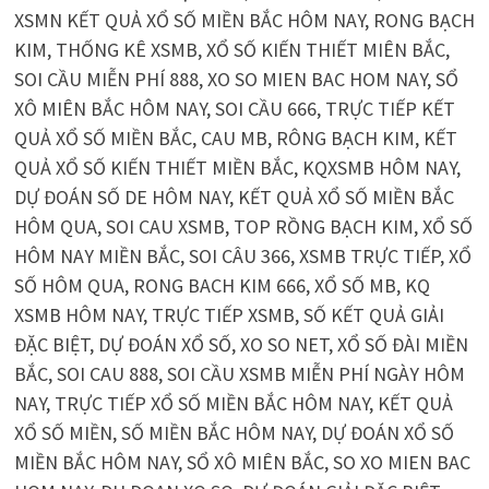
XSMN KẾT QUẢ XỔ SỐ MIỀN BẮC HÔM NAY, RONG BẠCH
KIM, THỐNG KÊ XSMB, XỔ SỐ KIẾN THIẾT MIÊN BẮC,
SOI CẦU MIỄN PHÍ 888, XO SO MIEN BAC HOM NAY, SỔ
XÔ MIÊN BẮC HÔM NAY, SOI CẦU 666, TRỰC TIẾP KẾT
QUẢ XỔ SỐ MIỀN BẮC, CAU MB, RÔNG BẠCH KIM, KẾT
QUẢ XỔ SỐ KIẾN THIẾT MIỀN BẮC, KQXSMB HÔM NAY,
DỰ ĐOÁN SỐ DE HÔM NAY, KẾT QUẢ XỔ SỐ MIỀN BẮC
HÔM QUA, SOI CAU XSMB, TOP RỒNG BẠCH KIM, XỔ SỐ
HÔM NAY MIỀN BẮC, SOI CÂU 366, XSMB TRỰC TIẾP, XỔ
SỐ HÔM QUA, RONG BACH KIM 666, XỔ SỐ MB, KQ
XSMB HÔM NAY, TRỰC TIẾP XSMB, SỐ KẾT QUẢ GIẢI
ĐẶC BIỆT, DỰ ĐOÁN XỔ SỐ, XO SO NET, XỔ SỐ ĐÀI MIỀN
BẮC, SOI CAU 888, SOI CẦU XSMB MIỄN PHÍ NGÀY HÔM
NAY, TRỰC TIẾP XỔ SỐ MIỀN BẮC HÔM NAY, KẾT QUẢ
XỔ SỐ MIỀN, SỐ MIỀN BẮC HÔM NAY, DỰ ĐOÁN XỔ SỐ
MIỀN BẮC HÔM NAY, SỔ XÔ MIÊN BẮC, SO XO MIEN BAC