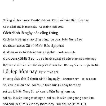
Chốt số miền Bắc hôm nay
3 càng víp hôm nay
Cao thủ chốt số
Cách bắt lô chuẩn theo ngày
Cách tính lô đề 2021
Cách đánh lô ngày nào cũng trúng
Cách đánh đề ngày nào cũng trúng
du doan Miền Trung 3 so
du doan xo so Xổ số Miền Bắc dại phát
du doan xo so Xổ Số Miền Trung dại phát
du doan xsmb
du doan XSMB 3 so
Dự đoán kết quả xổ số siêu chính xác hôm nay
Dự đoán xổ số miền Bắc
Giờ vàng chốt số miền bắc
Hôm nay đánh de con gì miền Bắc
Lô đẹp hôm nay
lấy số miễn phí
Phương pháp tính lô chuẩn đánh hàng ngày
Rồng Bạch Kim
soi cau lo de
soi cau lo mien bac
soi cau lo Miền Trung 2 nhay hom nay
soi cau lo Miền Trung 3s
soi cau lo Miền Trung hom nay
soi cau lo Miền Trung minh ngoc
soi cau lo Miền Trung rong bach kim
soi cau lo XSMB 2 nhay hom nay
soi cau lo XSMB 3s