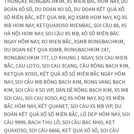
THONGKE RONGBACHKIM, XS MIÊN BAC HOM NAY, DU
ĐOÁN XỔ SỐ, DU DOAN XO SỐ, DU DOAN KẾT QUẢ XỔ
SỐ MIỀN BẮC, KẾT QUA MB, KQ XSMB HOM NAY, KQ XS
MB HOM NAY, KETQUAXOSO MIENBAC, SOI CÂU 88, XS
HÀ NỘI HOM NAY, SOI CẦU XS MB, XÔ SÔ MIÊN BĂC
NGAY HÔM NAY, XO MIEN BẮC, XSMB RONGBACHKIM,
DU ĐOAN KET QUA XSMB, RONGBACHKIM 247,
RONGBACHKIM 777, LO KHUNG 1 NGAY, SOI CAU MIEN
BẮC, CAU LOTO, SOI CAU 3CANG, CẦU RÔNG BACH KIM,
KETQUA XOSO, KẾT QUẢ XỔ SỐ MIÊN BẮC NGÀY HÔM
NAY, SOI CÂU MB RÔNG BACH KIM, RONG VANG BẠCH
KIM, SOI CÂU 4 SO VIP, DÀN ĐỀ RỒNG BẠCH KIM, XS MB
SOI CAU, SOI CAU XOSO, KQ XS HÔM NAY, KQ XS MIỀN
BẮC HÔM NAY, KẾT QUANET, SOI CAU XS MB VIP, DU
ĐOÁN KẾT QUẢ XỔ SỐ MIỀN BẮC, LÔ DEP HÔM NAY, SOI
CÂU 9999, BACH THU LÔ, SOI CẦU BAC NHO, KET
QUAXOSO, SOI CÂU 6666, KET QUA XÔ SỐ, SOI CẦU