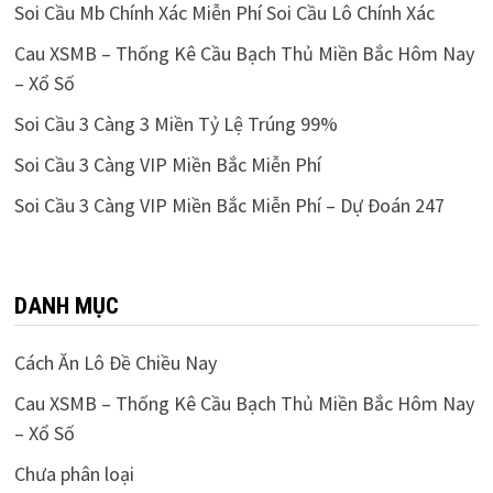
Soi Cầu Mb Chính Xác Miễn Phí Soi Cầu Lô Chính Xác
Cau XSMB – Thống Kê Cầu Bạch Thủ Miền Bắc Hôm Nay
– Xổ Số
Soi Cầu 3 Càng 3 Miền Tỷ Lệ Trúng 99%
Soi Cầu 3 Càng VIP Miền Bắc Miễn Phí
Soi Cầu 3 Càng VIP Miền Bắc Miễn Phí – Dự Đoán 247
DANH MỤC
Cách Ăn Lô Đề Chiều Nay
Cau XSMB – Thống Kê Cầu Bạch Thủ Miền Bắc Hôm Nay
– Xổ Số
Chưa phân loại