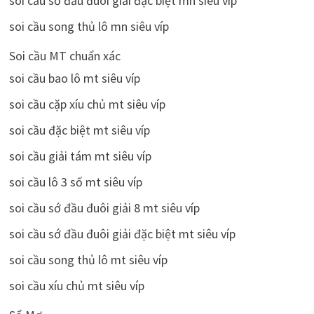
soi cầu sớ đầu đuôi giải đặc biệt mn siêu víp
soi cầu song thủ lô mn siêu víp
Soi cầu MT chuẩn xác
soi cầu bao lô mt siêu víp
soi cầu cặp xíu chủ mt siêu víp
soi cầu đặc biệt mt siêu víp
soi cầu giải tám mt siêu víp
soi cầu lô 3 số mt siêu víp
soi cầu sớ đầu đuôi giải 8 mt siêu víp
soi cầu sớ đầu đuôi giải đặc biệt mt siêu víp
soi cầu song thủ lô mt siêu víp
soi cầu xíu chủ mt siêu víp