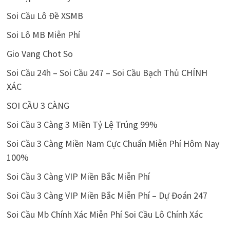
Soi Cầu Lô Đề XSMB
Soi Lô MB Miễn Phí
Gio Vang Chot So
Soi Cầu 24h – Soi Cầu 247 – Soi Cầu Bạch Thủ CHÍNH
XÁC
SOI CẦU 3 CÀNG
Soi Cầu 3 Càng 3 Miền Tỷ Lệ Trúng 99%
Soi Cầu 3 Càng Miền Nam Cực Chuẩn Miễn Phí Hôm Nay
100%
Soi Cầu 3 Càng VIP Miền Bắc Miễn Phí
Soi Cầu 3 Càng VIP Miền Bắc Miễn Phí – Dự Đoán 247
Soi Cầu Mb Chính Xác Miễn Phí Soi Cầu Lô Chính Xác