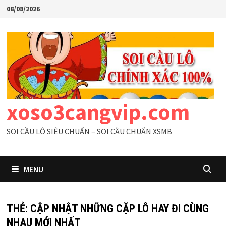
Skip
08/08/2026
to
content
xoso3cangvip.com
SOI CẦU LÔ SIÊU CHUẨN – SOI CẦU CHUẨN XSMB
MENU
THẺ:
CẬP NHẬT NHỮNG CẶP LÔ HAY ĐI CÙNG
NHAU MỚI NHẤT