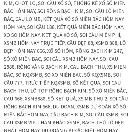
KIM, CHOT LO, SOI CẦU XỔ SỐ, THỐNG KÊ XỔ SỐ MIỀN
BẮC HÔM NAY, SOI RỒNG BẠCH KIM, SOI CẦU LÔ MIỀN
BẮC, CAU LO MB, KẾT QUẢ XỔ SỐ MIỀN BẮC HÔM NAY
HÔM NAY, SOI CẦU 188, KẾT QUẢ MIỀN BẮC HÔM NAY,
XO SO HÔM NAY, KET QUẢ XỔ SỐ, SOI CẦU MIỄN PHÍ,
XSMB HÔM NAY TRỰC TIẾP, CẦU ĐẸP 88, XSMB 888, LÔ
ĐẸP HÔM NAY 666, XỔ SỐ HÔM, RỒNG BẠCH KIM 247,
SÔ XÔ MIÊN BAC, SOI CẦU XSMB HÔM NAY, SOI CAU
2888, RỒNG VÀNG BẠCH KIM, CAU BACH THU, XS MIEN
BẮC, SO KQXSMB, SO XO MIÊN BAC, SỐ KQXSMB, SOI
CẦU 777, TRỰC TIẾP KQXSMB, SỔ KẾT QUA, SOI CAU
BACH THU, LÔ TOP RỒNG BẠCH KIM, SÔ XÔ MIÊN BẮC,
CAU 666, XSMB888, SỔ KET QUẢ, XS MB THU 2, SOI CẦU
RỒNG BẠCH KIM 666, DU DOAN, XSMB DỰ ĐOÁN XỔ SỐ
MIỀN BẮC HÔM NAY, CẦU BẠCH KIM, SOI CÂU XSMB, SOI
CAU XSMB VIP, THAM KHẢO XSMB, BẠCH THỦ LÔ ĐẸP
NHẤT HÔM NAY, DỰ ĐOÁN GIẢI ĐẶC BIỆT HÔM NAY,