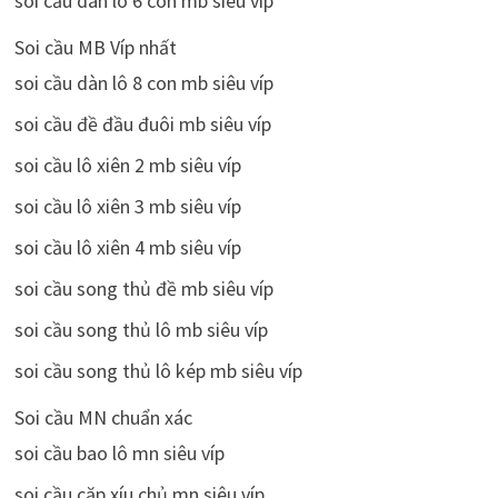
soi cầu dàn lô 6 con mb siêu víp
Soi cầu MB Víp nhất
soi cầu dàn lô 8 con mb siêu víp
soi cầu đề đầu đuôi mb siêu víp
soi cầu lô xiên 2 mb siêu víp
soi cầu lô xiên 3 mb siêu víp
soi cầu lô xiên 4 mb siêu víp
soi cầu song thủ đề mb siêu víp
soi cầu song thủ lô mb siêu víp
soi cầu song thủ lô kép mb siêu víp
Soi cầu MN chuẩn xác
soi cầu bao lô mn siêu víp
soi cầu cặp xíu chủ mn siêu víp