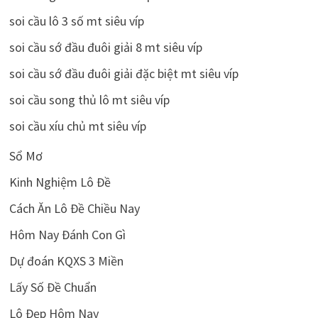
soi cầu lô 3 số mt siêu víp
soi cầu sớ đầu đuôi giải 8 mt siêu víp
soi cầu sớ đầu đuôi giải đặc biệt mt siêu víp
soi cầu song thủ lô mt siêu víp
soi cầu xíu chủ mt siêu víp
Sổ Mơ
Kinh Nghiệm Lô Đề
Cách Ăn Lô Đề Chiều Nay
Hôm Nay Đánh Con Gì
Dự đoán KQXS 3 Miền
Lấy Số Đề Chuẩn
Lô Đẹp Hôm Nay