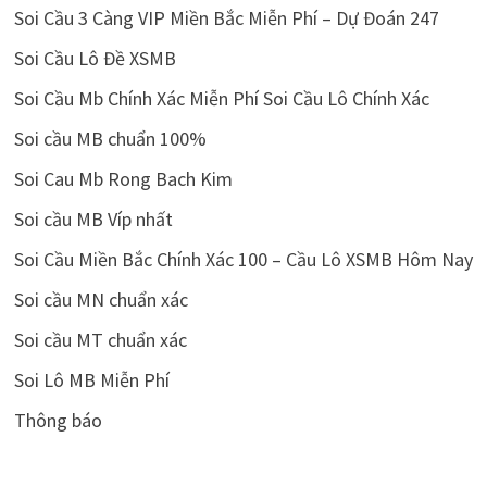
Soi Cầu 3 Càng VIP Miền Bắc Miễn Phí – Dự Đoán 247
Soi Cầu Lô Đề XSMB
Soi Cầu Mb Chính Xác Miễn Phí Soi Cầu Lô Chính Xác
Soi cầu MB chuẩn 100%
Soi Cau Mb Rong Bach Kim
Soi cầu MB Víp nhất
Soi Cầu Miền Bắc Chính Xác 100 – Cầu Lô XSMB Hôm Nay
Soi cầu MN chuẩn xác
Soi cầu MT chuẩn xác
Soi Lô MB Miễn Phí
Thông báo