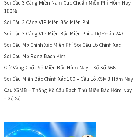
Soi Cầu 3 Càng Miền Nam Cực Chuẩn Miễn Phí Hôm Nay
100%
Soi Cầu 3 Càng VIP Miền Bắc Miễn Phí
Soi Cầu 3 Càng VIP Miền Bắc Miễn Phí – Dự Đoán 247
Soi Cầu Mb Chính Xác Miễn Phí Soi Cầu Lô Chính Xác
Soi Cau Mb Rong Bach Kim
Giờ Vàng Chốt Số Miền Bắc Hôm Nay – Xổ Số 666
Soi Cầu Miền Bắc Chính Xác 100 – Cầu Lô XSMB Hôm Nay
Cau XSMB – Thống Kê Cầu Bạch Thủ Miền Bắc Hôm Nay
– Xổ Số