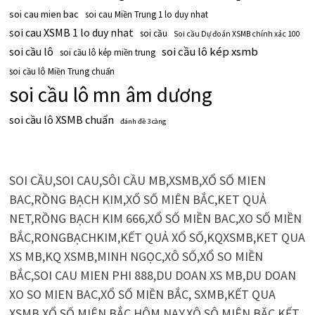
soi cau mien bac
soi cau Miền Trung 1 lo duy nhat
soi cau XSMB 1 lo duy nhat
soi cầu
Soi cầu Dự đoán XSMB chính xác 100
soi cầu lô kép xsmb
soi cầu lô
soi cầu lô kép miền trung
soi cầu lô Miền Trung chuẩn
soi cầu lô mn âm dương
soi cầu lô XSMB chuẩn
đánh đề 3 càng
SOI CẦU,SOI CAU,SÔI CẦU MB,XSMB,XỔ SỐ MIEN
BAC,RỒNG BẠCH KIM,XỔ SỐ MIÊN BẮC,KET QUẢ
NET,RỒNG BẠCH KIM 666,XỔ SỐ MIỀN BAC,XO SỐ MIỀN
BẮC,RONGBẠCHKIM,KẾT QUẢ XỔ SỐ,KQXSMB,KET QUA
XS MB,KQ XSMB,MINH NGỌC,XÔ SỐ,XỔ SO MIỀN
BẮC,SOI CAU MIEN PHI 888,DU DOAN XS MB,DU DOAN
XO SO MIEN BAC,XỔ SỐ MIỀN BẮC, SXMB,KẾT QUA
XSMB,XỔ SỐ MIÊN BẮC HÔM NAY,XÔ SÔ MIÊN BĂC,KẾT