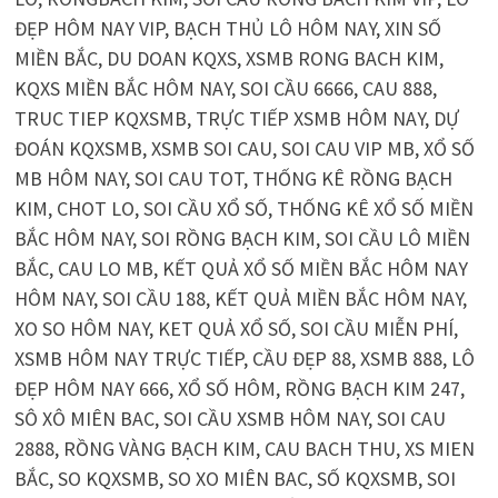
ĐẸP HÔM NAY VIP, BẠCH THỦ LÔ HÔM NAY, XIN SỐ
MIỀN BẮC, DU DOAN KQXS, XSMB RONG BACH KIM,
KQXS MIỀN BẮC HÔM NAY, SOI CẦU 6666, CAU 888,
TRUC TIEP KQXSMB, TRỰC TIẾP XSMB HÔM NAY, DỰ
ĐOÁN KQXSMB, XSMB SOI CAU, SOI CAU VIP MB, XỔ SỐ
MB HÔM NAY, SOI CAU TOT, THỐNG KÊ RỒNG BẠCH
KIM, CHOT LO, SOI CẦU XỔ SỐ, THỐNG KÊ XỔ SỐ MIỀN
BẮC HÔM NAY, SOI RỒNG BẠCH KIM, SOI CẦU LÔ MIỀN
BẮC, CAU LO MB, KẾT QUẢ XỔ SỐ MIỀN BẮC HÔM NAY
HÔM NAY, SOI CẦU 188, KẾT QUẢ MIỀN BẮC HÔM NAY,
XO SO HÔM NAY, KET QUẢ XỔ SỐ, SOI CẦU MIỄN PHÍ,
XSMB HÔM NAY TRỰC TIẾP, CẦU ĐẸP 88, XSMB 888, LÔ
ĐẸP HÔM NAY 666, XỔ SỐ HÔM, RỒNG BẠCH KIM 247,
SÔ XÔ MIÊN BAC, SOI CẦU XSMB HÔM NAY, SOI CAU
2888, RỒNG VÀNG BẠCH KIM, CAU BACH THU, XS MIEN
BẮC, SO KQXSMB, SO XO MIÊN BAC, SỐ KQXSMB, SOI