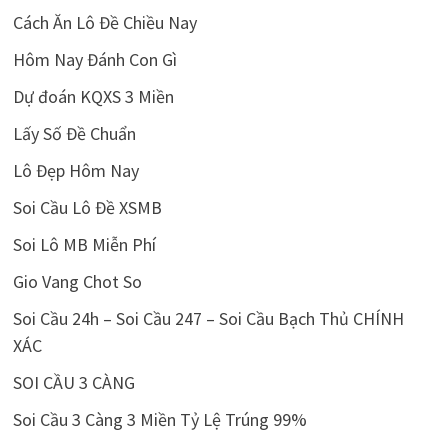
Cách Ăn Lô Đề Chiều Nay
Hôm Nay Đánh Con Gì
Dự đoán KQXS 3 Miền
Lấy Số Đề Chuẩn
Lô Đẹp Hôm Nay
Soi Cầu Lô Đề XSMB
Soi Lô MB Miễn Phí
Gio Vang Chot So
Soi Cầu 24h – Soi Cầu 247 – Soi Cầu Bạch Thủ CHÍNH
XÁC
SOI CẦU 3 CÀNG
Soi Cầu 3 Càng 3 Miền Tỷ Lệ Trúng 99%