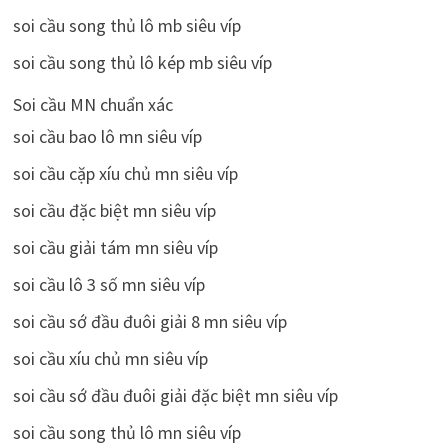
soi cầu song thủ lô mb siêu víp
soi cầu song thủ lô kép mb siêu víp
Soi cầu MN chuẩn xác
soi cầu bao lô mn siêu víp
soi cầu cặp xíu chủ mn siêu víp
soi cầu đặc biệt mn siêu víp
soi cầu giải tám mn siêu víp
soi cầu lô 3 số mn siêu víp
soi cầu sớ đầu đuôi giải 8 mn siêu víp
soi cầu xíu chủ mn siêu víp
soi cầu sớ đầu đuôi giải đặc biệt mn siêu víp
soi cầu song thủ lô mn siêu víp