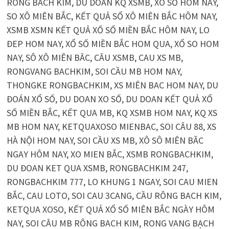
RÔNG BACH KIM, DU DOAN KQ XSMB, XO SỐ HOM NAY,
SO XÔ MIÊN BẮC, KẾT QUẢ SỔ XÔ MIÊN BẮC HÔM NAY,
XSMB XSMN KẾT QUẢ XỐ SỐ MIỀN BẮC HÔM NAY, LO
ĐEP HOM NAY, XỔ SỐ MIỀN BẮC HOM QUA, XỔ SO HOM
NAY, SÔ XÔ MIÊN BÂC, CÂU XSMB, CAU XS MB,
RONGVANG BACHKIM, SOI CẦU MB HOM NAY,
THONGKE RONGBACHKIM, XS MIÊN BAC HOM NAY, DU
ĐOÁN XỔ SỐ, DU DOAN XO SỐ, DU DOAN KẾT QUẢ XỔ
SỐ MIỀN BẮC, KẾT QUA MB, KQ XSMB HOM NAY, KQ XS
MB HOM NAY, KETQUAXOSO MIENBAC, SOI CÂU 88, XS
HÀ NỘI HOM NAY, SOI CẦU XS MB, XÔ SÔ MIÊN BĂC
NGAY HÔM NAY, XO MIEN BẮC, XSMB RONGBACHKIM,
DU ĐOAN KET QUA XSMB, RONGBACHKIM 247,
RONGBACHKIM 777, LO KHUNG 1 NGAY, SOI CAU MIEN
BẮC, CAU LOTO, SOI CAU 3CANG, CẦU RÔNG BACH KIM,
KETQUA XOSO, KẾT QUẢ XỔ SỐ MIÊN BẮC NGÀY HÔM
NAY, SOI CÂU MB RÔNG BACH KIM, RONG VANG BẠCH