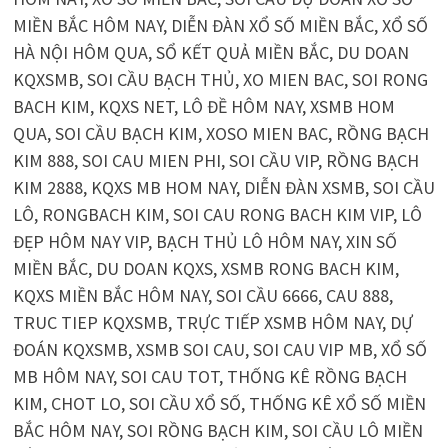
MIỀN BẮC HÔM NAY, DIỄN ĐÀN XỔ SỐ MIỀN BẮC, XỔ SỐ
HÀ NỘI HÔM QUA, SỔ KẾT QUẢ MIỀN BẮC, DU DOAN
KQXSMB, SOI CẦU BẠCH THỦ, XO MIEN BAC, SOI RONG
BACH KIM, KQXS NET, LÔ ĐỀ HÔM NAY, XSMB HOM
QUA, SOI CẦU BẠCH KIM, XOSO MIEN BAC, RỒNG BẠCH
KIM 888, SOI CAU MIEN PHI, SOI CẦU VIP, RỒNG BẠCH
KIM 2888, KQXS MB HOM NAY, DIỄN ĐÀN XSMB, SOI CẦU
LÔ, RONGBACH KIM, SOI CAU RONG BACH KIM VIP, LÔ
ĐẸP HÔM NAY VIP, BẠCH THỦ LÔ HÔM NAY, XIN SỐ
MIỀN BẮC, DU DOAN KQXS, XSMB RONG BACH KIM,
KQXS MIỀN BẮC HÔM NAY, SOI CẦU 6666, CAU 888,
TRUC TIEP KQXSMB, TRỰC TIẾP XSMB HÔM NAY, DỰ
ĐOÁN KQXSMB, XSMB SOI CAU, SOI CAU VIP MB, XỔ SỐ
MB HÔM NAY, SOI CAU TOT, THỐNG KÊ RỒNG BẠCH
KIM, CHOT LO, SOI CẦU XỔ SỐ, THỐNG KÊ XỔ SỐ MIỀN
BẮC HÔM NAY, SOI RỒNG BẠCH KIM, SOI CẦU LÔ MIỀN