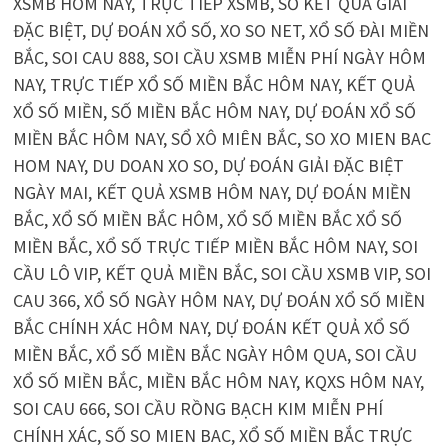
XSMB HÔM NAY, TRỰC TIẾP XSMB, SỐ KẾT QUẢ GIẢI
ĐẶC BIỆT, DỰ ĐOÁN XỔ SỐ, XO SO NET, XỔ SỐ ĐÀI MIỀN
BẮC, SOI CAU 888, SOI CẦU XSMB MIỄN PHÍ NGÀY HÔM
NAY, TRỰC TIẾP XỔ SỐ MIỀN BẮC HÔM NAY, KẾT QUẢ
XỔ SỐ MIỀN, SỐ MIỀN BẮC HÔM NAY, DỰ ĐOÁN XỔ SỐ
MIỀN BẮC HÔM NAY, SỔ XÔ MIÊN BẮC, SO XO MIEN BAC
HOM NAY, DU DOAN XO SO, DỰ ĐOÁN GIẢI ĐẶC BIỆT
NGÀY MAI, KẾT QUẢ XSMB HÔM NAY, DỰ ĐOÁN MIỀN
BẮC, XỔ SỐ MIỀN BẮC HÔM, XỔ SỐ MIỀN BẮC XỔ SỐ
MIỀN BẮC, XỔ SỐ TRỰC TIẾP MIỀN BẮC HÔM NAY, SOI
CẦU LÔ VIP, KẾT QUẢ MIỀN BẮC, SOI CẦU XSMB VIP, SOI
CAU 366, XỔ SỐ NGÀY HÔM NAY, DỰ ĐOÁN XỔ SỐ MIỀN
BẮC CHÍNH XÁC HÔM NAY, DỰ ĐOÁN KẾT QUẢ XỔ SỐ
MIỀN BẮC, XỔ SỐ MIỀN BẮC NGÀY HÔM QUA, SOI CẦU
XỔ SỐ MIỀN BẮC, MIỀN BẮC HÔM NAY, KQXS HÔM NAY,
SOI CAU 666, SOI CẦU RỒNG BẠCH KIM MIỄN PHÍ
CHÍNH XÁC, SỐ SO MIEN BAC, XỔ SỐ MIỀN BẮC TRỰC