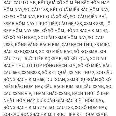
BẮC, CAU LO MB, KẾT QUẢ XỔ SỐ MIỀN BẮC HÔM NAY
HÔM NAY, SOI CẦU 188, KẾT QUẢ MIỀN BẮC HÔM NAY,
XO SO HÔM NAY, KET QUẢ XỔ SỐ, SOI CẦU MIỄN PHÍ,
XSMB HÔM NAY TRỰC TIẾP, CẦU ĐẸP 88, XSMB 888, LÔ
ĐẸP HÔM NAY 666, XỔ SỐ HÔM, RỒNG BẠCH KIM 247,
SÔ XÔ MIÊN BAC, SOI CẦU XSMB HÔM NAY, SOI CAU
2888, RỒNG VÀNG BẠCH KIM, CAU BACH THU, XS MIEN
BẮC, SO KQXSMB, SO XO MIÊN BAC, SỐ KQXSMB, SOI
CẦU 777, TRỰC TIẾP KQXSMB, SỔ KẾT QUA, SOI CAU
BACH THU, LÔ TOP RỒNG BẠCH KIM, SÔ XÔ MIÊN BẮC,
CAU 666, XSMB888, SỔ KET QUẢ, XS MB THU 2, SOI CẦU
RỒNG BẠCH KIM 666, DU DOAN, XSMB DỰ ĐOÁN XỔ SỐ
MIỀN BẮC HÔM NAY, CẦU BẠCH KIM, SOI CÂU XSMB, SOI
CAU XSMB VIP, THAM KHẢO XSMB, BẠCH THỦ LÔ ĐẸP
NHẤT HÔM NAY, DỰ ĐOÁN GIẢI ĐẶC BIỆT HÔM NAY,
RỒNG BẠCH KIM 7777, SOI CAU 188, XO SỐ HÔM NAY,
SOI CAU RONGBACHKIM, TRUC TIEP KET QUA XSMB,