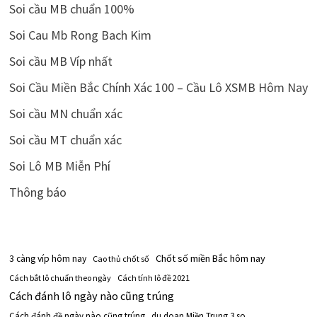
Soi cầu MB chuẩn 100%
Soi Cau Mb Rong Bach Kim
Soi cầu MB Víp nhất
Soi Cầu Miền Bắc Chính Xác 100 – Cầu Lô XSMB Hôm Nay
Soi cầu MN chuẩn xác
Soi cầu MT chuẩn xác
Soi Lô MB Miễn Phí
Thông báo
Chốt số miền Bắc hôm nay
3 càng víp hôm nay
Cao thủ chốt số
Cách bắt lô chuẩn theo ngày
Cách tính lô đề 2021
Cách đánh lô ngày nào cũng trúng
Cách đánh đề ngày nào cũng trúng
du doan Miền Trung 3 so