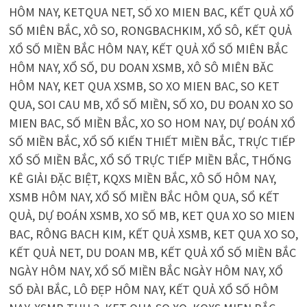
HÔM NAY, KETQUA NET, SỐ XO MIEN BAC, KẾT QUẢ XỔ
SỐ MIÊN BẮC, XÔ SO, RONGBACHKIM, XỔ SÔ, KẾT QUẢ
XỔ SỐ MIỀN BẮC HÔM NAY, KẾT QUẢ XỔ SỐ MIÊN BẮC
HÔM NAY, XỔ SỐ, DU DOAN XSMB, XÔ SÔ MIÊN BĂC
HÔM NAY, KET QUA XSMB, SO XO MIEN BAC, SO KET
QUA, SOI CAU MB, XỔ SỐ MIỀN, SỐ XO, DU ĐOAN XO SO
MIEN BAC, SỐ MIỀN BẮC, XO SO HOM NAY, DỰ ĐOÁN XỔ
SỐ MIỀN BẮC, XỔ SỐ KIẾN THIẾT MIỀN BẮC, TRỰC TIẾP
XỔ SỐ MIỀN BẮC, XỔ SỐ TRỰC TIẾP MIỀN BẮC, THỐNG
KÊ GIẢI ĐẶC BIỆT, KQXS MIỀN BẮC, XÔ SỐ HÔM NAY,
XSMB HÔM NAY, XỔ SỐ MIỀN BẮC HÔM QUA, SỔ KẾT
QUẢ, DỰ ĐOÁN XSMB, XO SỐ MB, KET QUA XO SO MIEN
BAC, RÔNG BACH KIM, KẾT QUẢ XSMB, KET QUA XO SO,
KẾT QUẢ NET, DU DOAN MB, KẾT QUẢ XỔ SỐ MIỀN BẮC
NGÀY HÔM NAY, XỔ SỐ MIỀN BẮC NGÀY HÔM NAY, XỔ
SỐ ĐÀI BẮC, LÔ ĐẸP HÔM NAY, KẾT QUẢ XỔ SỐ HÔM