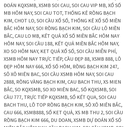
ĐOÁN KQXSMB, XSMB SOI CAU, SOI CAU VIP MB, XỔ SỐ
MB HÔM NAY, SOI CAU TOT, THỐNG KÊ RỒNG BẠCH
KIM, CHOT LO, SOI CẦU XỔ SỐ, THỐNG KÊ XỔ SỐ MIỀN
BẮC HÔM NAY, SOI RỒNG BẠCH KIM, SOI CẦU LÔ MIỀN
BẮC, CAU LO MB, KẾT QUẢ XỔ SỐ MIỀN BẮC HÔM NAY
HÔM NAY, SOI CẦU 188, KẾT QUẢ MIỀN BẮC HÔM NAY,
XO SO HÔM NAY, KET QUẢ XỔ SỐ, SOI CẦU MIỄN PHÍ,
XSMB HÔM NAY TRỰC TIẾP, CẦU ĐẸP 88, XSMB 888, LÔ
ĐẸP HÔM NAY 666, XỔ SỐ HÔM, RỒNG BẠCH KIM 247,
SÔ XÔ MIÊN BAC, SOI CẦU XSMB HÔM NAY, SOI CAU
2888, RỒNG VÀNG BẠCH KIM, CAU BACH THU, XS MIEN
BẮC, SO KQXSMB, SO XO MIÊN BAC, SỐ KQXSMB, SOI
CẦU 777, TRỰC TIẾP KQXSMB, SỔ KẾT QUA, SOI CAU
BACH THU, LÔ TOP RỒNG BẠCH KIM, SÔ XÔ MIÊN BẮC,
CAU 666, XSMB888, SỔ KET QUẢ, XS MB THU 2, SOI CẦU
RỒNG BẠCH KIM 666, DU DOAN, XSMB DỰ ĐOÁN XỔ SỐ