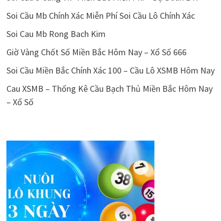
Soi Cầu Mb Chính Xác Miễn Phí Soi Cầu Lô Chính Xác
Soi Cau Mb Rong Bach Kim
Giờ Vàng Chốt Số Miền Bắc Hôm Nay – Xổ Số 666
Soi Cầu Miền Bắc Chính Xác 100 – Cầu Lô XSMB Hôm Nay
Cau XSMB – Thống Kê Cầu Bạch Thủ Miền Bắc Hôm Nay
– Xổ Số