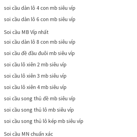
soi cầu dàn lô 4 con mb siêu víp
soi cầu dàn lô 6 con mb siêu víp
Soi cầu MB Víp nhất
soi cầu dàn lô 8 con mb siêu víp
soi cầu đề đầu đuôi mb siêu víp
soi cầu lô xiên 2 mb siêu víp
soi cầu lô xiên 3 mb siêu víp
soi cầu lô xiên 4 mb siêu víp
soi cầu song thủ đề mb siêu víp
soi cầu song thủ lô mb siêu víp
soi cầu song thủ lô kép mb siêu víp
Soi cầu MN chuẩn xác