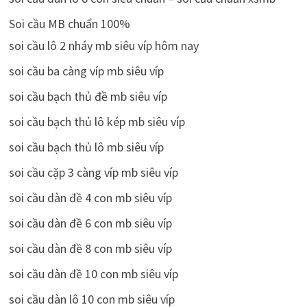
Soi cầu MB chuẩn 100%
soi cầu lô 2 nháy mb siêu víp hôm nay
soi cầu ba càng víp mb siêu víp
soi cầu bạch thủ đề mb siêu víp
soi cầu bạch thủ lô kép mb siêu víp
soi cầu bạch thủ lô mb siêu víp
soi cầu cặp 3 càng víp mb siêu víp
soi cầu dàn đề 4 con mb siêu víp
soi cầu dàn đề 6 con mb siêu víp
soi cầu dàn đề 8 con mb siêu víp
soi cầu dàn đề 10 con mb siêu víp
soi cầu dàn lô 10 con mb siêu víp