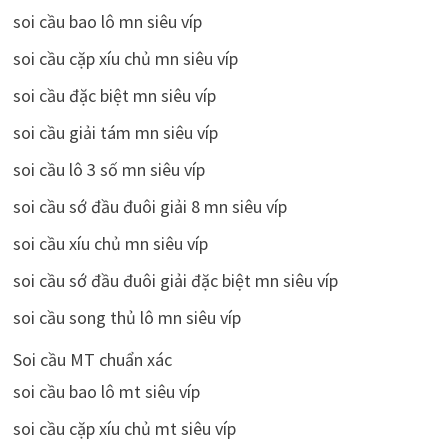
soi cầu bao lô mn siêu víp
soi cầu cặp xíu chủ mn siêu víp
soi cầu đặc biệt mn siêu víp
soi cầu giải tám mn siêu víp
soi cầu lô 3 số mn siêu víp
soi cầu sớ đầu đuôi giải 8 mn siêu víp
soi cầu xíu chủ mn siêu víp
soi cầu sớ đầu đuôi giải đặc biệt mn siêu víp
soi cầu song thủ lô mn siêu víp
Soi cầu MT chuẩn xác
soi cầu bao lô mt siêu víp
soi cầu cặp xíu chủ mt siêu víp