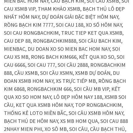
MIỀN BẮC HÔM NAY, CẦU BẠCH KIM, SOI CÂU XSMB, SOI
CAU XSMB VIP, THAM KHẢO XSMB, BẠCH THỦ LÔ ĐẸP
NHẤT HÔM NAY, DỰ ĐOÁN GIẢI ĐẶC BIỆT HÔM NAY,
RỒNG BẠCH KIM 7777, SOI CAU 188, XO SỐ HÔM NAY,
SOI CAU RONGBACHKIM, TRUC TIEP KET QUA XSMB,
CAU DEP 88, RONGBACHKIM888, SOI CẦU BACH KIM,
MIENBAC, DU DOAN XO SO MIEN BAC HOM NAY, SOI
CAU XS MB, RONG BACH KIM666, KẾT QUA XO SO, SOI
CAU 6666, SOI CAU 777, SOI CẦU 2888, RONGBACHKIM
888, CẦU XSMB, SOI CẦU XSMN, XSMB DỰ ĐOÁN, DU
ĐOAN XSMB HOM NAY, XS TRỰC TIẾP MB, RỒNG BẠCH
KIM 6868, RONGBACHKIM 666, SOI CẦU MB VIP, KẾT
QUA XO SO HOM NAY, LÔ ĐẸP HÔM NAY 188, XSMB SOI
CẦU, KET QUA XSMB HÔM NAY, TOP RONGBACHKIM,
THỐNG KÊ LOTO MIỀN BẮC, SOI CÂU XSMB HÔM NAY,
BẠCH THỦ DE HÔM NAY, XS MB HOM QUA, SOI CAU 888
2NHAY MIEN PHI, XO SÔ MB, SOI CÂU, CẦU BẠCH THỦ,