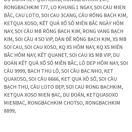
RONGBACHKIM 777, LO KHUNG 1 NGAY, SOI CAU MIEN
BẮC, CAU LOTO, SOI CAU 3CANG, CẦU RÔNG BACH KIM,
KETQUA XOSO, KẾT QUẢ XỔ SỐ MIÊN BẮC NGÀY HÔM
NAY, SOI CÂU MB RÔNG BACH KIM, RONG VANG BẠCH
KIM, SOI CÂU 4 SO VIP, DÀN ĐỀ RỒNG BẠCH KIM, XS MB
SOI CAU, SOI CAU XOSO, KQ XS HÔM NAY, KQ XS MIỀN
BẮC HÔM NAY, KẾT QUANET, SOI CAU XS MB VIP, DU
ĐOÁN KẾT QUẢ XỔ SỐ MIỀN BẮC, LÔ DEP HÔM NAY, SOI
CÂU 9999, BACH THU LÔ, SOI CẦU BAC NHO, KET
QUAXOSO, SOI CÂU 6666, KET QUA XÔ SỐ, SOI CẦU
BẠCH THU, CẦU LOTO ĐẸP, SOI CAU RONG BACHKIM,
KETQUA XOSO MIEN BAC, DU ĐOÁN, KETQUASOXO
MIENBAC, RONGBACHKIM CHOTSO, RONGBACHKIM
8899,