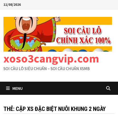
Skip
11/08/2026
to
content
xoso3cangvip.com
SOI CẦU LÔ SIÊU CHUẨN – SOI CẦU CHUẨN XSMB
MENU
THẺ:
CẶP XS ĐẶC BIỆT NUÔI KHUNG 2 NGÀY