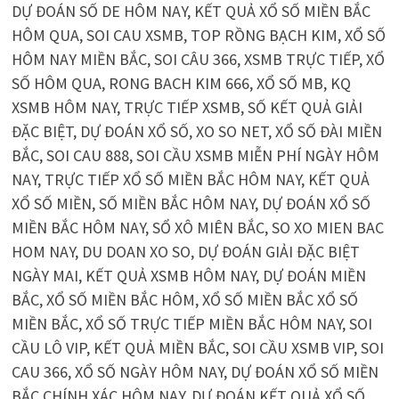
DỰ ĐOÁN SỐ DE HÔM NAY, KẾT QUẢ XỔ SỐ MIỀN BẮC
HÔM QUA, SOI CAU XSMB, TOP RỒNG BẠCH KIM, XỔ SỐ
HÔM NAY MIỀN BẮC, SOI CÂU 366, XSMB TRỰC TIẾP, XỔ
SỐ HÔM QUA, RONG BACH KIM 666, XỔ SỐ MB, KQ
XSMB HÔM NAY, TRỰC TIẾP XSMB, SỐ KẾT QUẢ GIẢI
ĐẶC BIỆT, DỰ ĐOÁN XỔ SỐ, XO SO NET, XỔ SỐ ĐÀI MIỀN
BẮC, SOI CAU 888, SOI CẦU XSMB MIỄN PHÍ NGÀY HÔM
NAY, TRỰC TIẾP XỔ SỐ MIỀN BẮC HÔM NAY, KẾT QUẢ
XỔ SỐ MIỀN, SỐ MIỀN BẮC HÔM NAY, DỰ ĐOÁN XỔ SỐ
MIỀN BẮC HÔM NAY, SỔ XÔ MIÊN BẮC, SO XO MIEN BAC
HOM NAY, DU DOAN XO SO, DỰ ĐOÁN GIẢI ĐẶC BIỆT
NGÀY MAI, KẾT QUẢ XSMB HÔM NAY, DỰ ĐOÁN MIỀN
BẮC, XỔ SỐ MIỀN BẮC HÔM, XỔ SỐ MIỀN BẮC XỔ SỐ
MIỀN BẮC, XỔ SỐ TRỰC TIẾP MIỀN BẮC HÔM NAY, SOI
CẦU LÔ VIP, KẾT QUẢ MIỀN BẮC, SOI CẦU XSMB VIP, SOI
CAU 366, XỔ SỐ NGÀY HÔM NAY, DỰ ĐOÁN XỔ SỐ MIỀN
BẮC CHÍNH XÁC HÔM NAY, DỰ ĐOÁN KẾT QUẢ XỔ SỐ