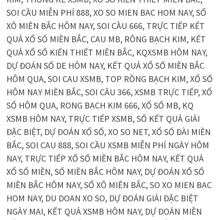
SOI CẦU MIỄN PHÍ 888, XO SO MIEN BAC HOM NAY, SỔ
XÔ MIÊN BẮC HÔM NAY, SOI CẦU 666, TRỰC TIẾP KẾT
QUẢ XỔ SỐ MIỀN BẮC, CAU MB, RÔNG BẠCH KIM, KẾT
QUẢ XỔ SỐ KIẾN THIẾT MIỀN BẮC, KQXSMB HÔM NAY,
DỰ ĐOÁN SỐ DE HÔM NAY, KẾT QUẢ XỔ SỐ MIỀN BẮC
HÔM QUA, SOI CAU XSMB, TOP RỒNG BẠCH KIM, XỔ SỐ
HÔM NAY MIỀN BẮC, SOI CÂU 366, XSMB TRỰC TIẾP, XỔ
SỐ HÔM QUA, RONG BACH KIM 666, XỔ SỐ MB, KQ
XSMB HÔM NAY, TRỰC TIẾP XSMB, SỐ KẾT QUẢ GIẢI
ĐẶC BIỆT, DỰ ĐOÁN XỔ SỐ, XO SO NET, XỔ SỐ ĐÀI MIỀN
BẮC, SOI CAU 888, SOI CẦU XSMB MIỄN PHÍ NGÀY HÔM
NAY, TRỰC TIẾP XỔ SỐ MIỀN BẮC HÔM NAY, KẾT QUẢ
XỔ SỐ MIỀN, SỐ MIỀN BẮC HÔM NAY, DỰ ĐOÁN XỔ SỐ
MIỀN BẮC HÔM NAY, SỔ XÔ MIÊN BẮC, SO XO MIEN BAC
HOM NAY, DU DOAN XO SO, DỰ ĐOÁN GIẢI ĐẶC BIỆT
NGÀY MAI, KẾT QUẢ XSMB HÔM NAY, DỰ ĐOÁN MIỀN