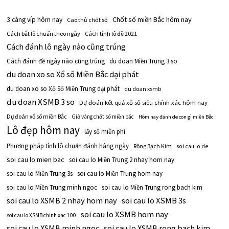
Chốt số miền Bắc hôm nay
3 càng víp hôm nay
Cao thủ chốt số
Cách bắt lô chuẩn theo ngày
Cách tính lô đề 2021
Cách đánh lô ngày nào cũng trúng
Cách đánh đề ngày nào cũng trúng
du doan Miền Trung 3 so
du doan xo so Xổ số Miền Bắc dại phát
du doan xo so Xổ Số Miền Trung dại phát
du doan xsmb
du doan XSMB 3 so
Dự đoán kết quả xổ số siêu chính xác hôm nay
Dự đoán xổ số miền Bắc
Giờ vàng chốt số miền bắc
Hôm nay đánh de con gì miền Bắc
Lô đẹp hôm nay
lấy số miễn phí
Phương pháp tính lô chuẩn đánh hàng ngày
Rồng Bạch Kim
soi cau lo de
soi cau lo mien bac
soi cau lo Miền Trung 2 nhay hom nay
soi cau lo Miền Trung 3s
soi cau lo Miền Trung hom nay
soi cau lo Miền Trung minh ngoc
soi cau lo Miền Trung rong bach kim
soi cau lo XSMB 2 nhay hom nay
soi cau lo XSMB 3s
soi cau lo XSMB hom nay
soi cau lo XSMB chinh xac 100
soi cau lo XSMB minh ngoc
soi cau lo XSMB rong bach kim