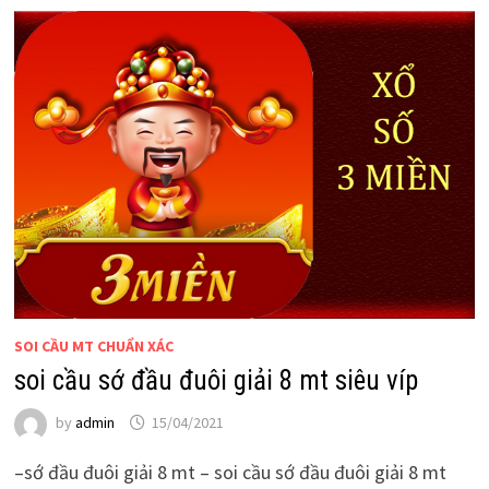
SOI CẦU MT CHUẨN XÁC
soi cầu sớ đầu đuôi giải 8 mt siêu víp
by
admin
15/04/2021
–sớ đầu đuôi giải 8 mt – soi cầu sớ đầu đuôi giải 8 mt