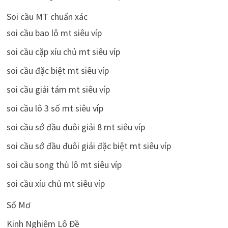
Soi cầu MT chuẩn xác
soi cầu bao lô mt siêu víp
soi cầu cặp xíu chủ mt siêu víp
soi cầu đặc biệt mt siêu víp
soi cầu giải tám mt siêu víp
soi cầu lô 3 số mt siêu víp
soi cầu sớ đầu đuôi giải 8 mt siêu víp
soi cầu sớ đầu đuôi giải đặc biệt mt siêu víp
soi cầu song thủ lô mt siêu víp
soi cầu xíu chủ mt siêu víp
Sổ Mơ
Kinh Nghiệm Lô Đề