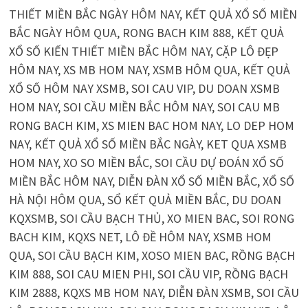
THIẾT MIỀN BẮC NGÀY HÔM NAY, KẾT QUẢ XỔ SỐ MIỀN
BẮC NGÀY HÔM QUA, RONG BACH KIM 888, KẾT QUẢ
XỔ SỐ KIẾN THIẾT MIỀN BẮC HÔM NAY, CẶP LÔ ĐẸP
HÔM NAY, XS MB HOM NAY, XSMB HÔM QUA, KẾT QUẢ
XỔ SỐ HÔM NAY XSMB, SOI CAU VIP, DU DOAN XSMB
HOM NAY, SOI CẦU MIỀN BẮC HÔM NAY, SOI CAU MB
RONG BACH KIM, XS MIEN BAC HOM NAY, LO DEP HOM
NAY, KẾT QUẢ XỔ SỐ MIỀN BẮC NGÀY, KET QUA XSMB
HOM NAY, XO SO MIỀN BẮC, SOI CẦU DỰ ĐOÁN XỔ SỐ
MIỀN BẮC HÔM NAY, DIỄN ĐÀN XỔ SỐ MIỀN BẮC, XỔ SỐ
HÀ NỘI HÔM QUA, SỔ KẾT QUẢ MIỀN BẮC, DU DOAN
KQXSMB, SOI CẦU BẠCH THỦ, XO MIEN BAC, SOI RONG
BACH KIM, KQXS NET, LÔ ĐỀ HÔM NAY, XSMB HOM
QUA, SOI CẦU BẠCH KIM, XOSO MIEN BAC, RỒNG BẠCH
KIM 888, SOI CAU MIEN PHI, SOI CẦU VIP, RỒNG BẠCH
KIM 2888, KQXS MB HOM NAY, DIỄN ĐÀN XSMB, SOI CẦU