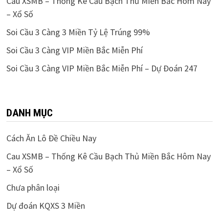
Cau XSMB – Thống Kê Cầu Bạch Thủ Miền Bắc Hôm Nay
– Xổ Số
Soi Cầu 3 Càng 3 Miền Tỷ Lệ Trúng 99%
Soi Cầu 3 Càng VIP Miền Bắc Miễn Phí
Soi Cầu 3 Càng VIP Miền Bắc Miễn Phí – Dự Đoán 247
DANH MỤC
Cách Ăn Lô Đề Chiều Nay
Cau XSMB – Thống Kê Cầu Bạch Thủ Miền Bắc Hôm Nay
– Xổ Số
Chưa phân loại
Dự đoán KQXS 3 Miền