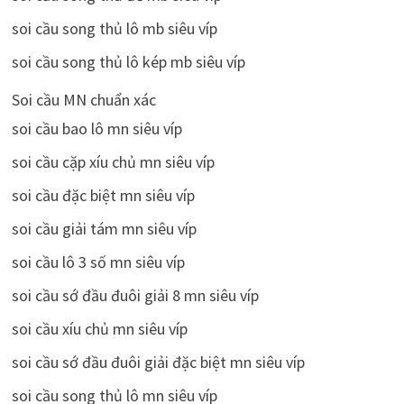
soi cầu song thủ lô mb siêu víp
soi cầu song thủ lô kép mb siêu víp
Soi cầu MN chuẩn xác
soi cầu bao lô mn siêu víp
soi cầu cặp xíu chủ mn siêu víp
soi cầu đặc biệt mn siêu víp
soi cầu giải tám mn siêu víp
soi cầu lô 3 số mn siêu víp
soi cầu sớ đầu đuôi giải 8 mn siêu víp
soi cầu xíu chủ mn siêu víp
soi cầu sớ đầu đuôi giải đặc biệt mn siêu víp
soi cầu song thủ lô mn siêu víp