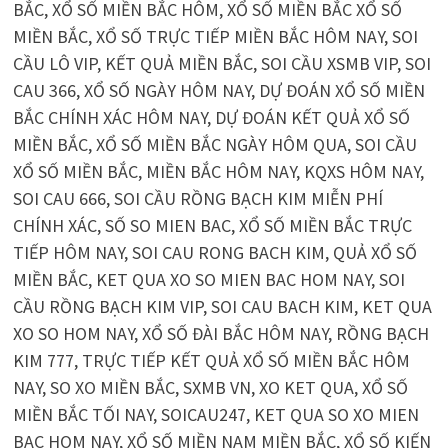
BẮC, XỔ SỐ MIỀN BẮC HÔM, XỔ SỐ MIỀN BẮC XỔ SỐ
MIỀN BẮC, XỔ SỐ TRỰC TIẾP MIỀN BẮC HÔM NAY, SOI
CẦU LÔ VIP, KẾT QUẢ MIỀN BẮC, SOI CẦU XSMB VIP, SOI
CAU 366, XỔ SỐ NGÀY HÔM NAY, DỰ ĐOÁN XỔ SỐ MIỀN
BẮC CHÍNH XÁC HÔM NAY, DỰ ĐOÁN KẾT QUẢ XỔ SỐ
MIỀN BẮC, XỔ SỐ MIỀN BẮC NGÀY HÔM QUA, SOI CẦU
XỔ SỐ MIỀN BẮC, MIỀN BẮC HÔM NAY, KQXS HÔM NAY,
SOI CAU 666, SOI CẦU RỒNG BẠCH KIM MIỄN PHÍ
CHÍNH XÁC, SỐ SO MIEN BAC, XỔ SỐ MIỀN BẮC TRỰC
TIẾP HÔM NAY, SOI CAU RONG BACH KIM, QUẢ XỔ SỐ
MIỀN BẮC, KET QUA XO SO MIEN BAC HOM NAY, SOI
CẦU RỒNG BẠCH KIM VIP, SOI CAU BACH KIM, KET QUA
XO SO HOM NAY, XỔ SỐ ĐÀI BẮC HÔM NAY, RỒNG BẠCH
KIM 777, TRỰC TIẾP KẾT QUẢ XỔ SỐ MIỀN BẮC HÔM
NAY, SO XO MIỀN BẮC, SXMB VN, XO KET QUA, XỔ SỐ
MIỀN BẮC TỐI NAY, SOICAU247, KET QUA SO XO MIEN
BAC HOM NAY, XỔ SỐ MIỀN NAM MIỀN BẮC, XỔ SỐ KIẾN