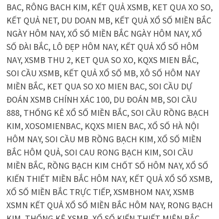
BAC, RÔNG BACH KIM, KẾT QUẢ XSMB, KET QUA XO SO,
KẾT QUẢ NET, DU DOAN MB, KẾT QUẢ XỔ SỐ MIỀN BẮC
NGÀY HÔM NAY, XỔ SỐ MIỀN BẮC NGÀY HÔM NAY, XỔ
SỐ ĐÀI BẮC, LÔ ĐẸP HÔM NAY, KẾT QUẢ XỔ SỐ HÔM
NAY, XSMB THU 2, KET QUA SO XO, KQXS MIEN BẮC,
SOI CẦU XSMB, KẾT QUẢ XỔ SỐ MB, XÔ SỐ HÔM NAY
MIỀN BẮC, KET QUA SO XO MIEN BAC, SOI CẦU DỰ
ĐOÁN XSMB CHÍNH XÁC 100, DU ĐOÁN MB, SOI CẦU
888, THỐNG KÊ XỔ SỐ MIỀN BẮC, SOI CẦU RỒNG BẠCH
KIM, XOSOMIENBAC, KQXS MIEN BAC, XỔ SỐ HÀ NỘI
HÔM NAY, SOI CẦU MB RỒNG BẠCH KIM, XỔ SỐ MIỀN
BẮC HÔM QUẢ, SOI CAU RONG BẠCH KIM, SOI CẦU
MIỀN BẮC, RỒNG BẠCH KIM CHỐT SỐ HÔM NAY, XỔ SỐ
KIẾN THIẾT MIỀN BẮC HÔM NAY, KẾT QUẢ XỔ SỐ XSMB,
XỔ SỐ MIỀN BẮC TRỰC TIẾP, XSMBHOM NAY, XSMB
XSMN KẾT QUẢ XỔ SỐ MIỀN BẮC HÔM NAY, RONG BẠCH
KIM, THỐNG KÊ XSMB, XỔ SỐ KIẾN THIẾT MIÊN BẮC,