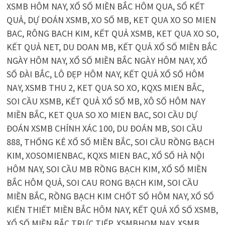
XSMB HÔM NAY, XỔ SỐ MIỀN BẮC HÔM QUA, SỔ KẾT
QUẢ, DỰ ĐOÁN XSMB, XO SỐ MB, KET QUA XO SO MIEN
BAC, RÔNG BACH KIM, KẾT QUẢ XSMB, KET QUA XO SO,
KẾT QUẢ NET, DU DOAN MB, KẾT QUẢ XỔ SỐ MIỀN BẮC
NGÀY HÔM NAY, XỔ SỐ MIỀN BẮC NGÀY HÔM NAY, XỔ
SỐ ĐÀI BẮC, LÔ ĐẸP HÔM NAY, KẾT QUẢ XỔ SỐ HÔM
NAY, XSMB THU 2, KET QUA SO XO, KQXS MIEN BẮC,
SOI CẦU XSMB, KẾT QUẢ XỔ SỐ MB, XÔ SỐ HÔM NAY
MIỀN BẮC, KET QUA SO XO MIEN BAC, SOI CẦU DỰ
ĐOÁN XSMB CHÍNH XÁC 100, DU ĐOÁN MB, SOI CẦU
888, THỐNG KÊ XỔ SỐ MIỀN BẮC, SOI CẦU RỒNG BẠCH
KIM, XOSOMIENBAC, KQXS MIEN BAC, XỔ SỐ HÀ NỘI
HÔM NAY, SOI CẦU MB RỒNG BẠCH KIM, XỔ SỐ MIỀN
BẮC HÔM QUẢ, SOI CAU RONG BẠCH KIM, SOI CẦU
MIỀN BẮC, RỒNG BẠCH KIM CHỐT SỐ HÔM NAY, XỔ SỐ
KIẾN THIẾT MIỀN BẮC HÔM NAY, KẾT QUẢ XỔ SỐ XSMB,
XỔ SỐ MIỀN BẮC TRỰC TIẾP, XSMBHOM NAY, XSMB