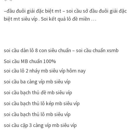
–đầu đuôi giải đặc biệt mt – soi cầu sớ đầu đuôi giải đặc
biệt mt siêu víp . Soi kết quả lô đề miền …
soi cầu dàn lô 8 con siêu chuẩn – soi cầu chuẩn xsmb
Soi cầu MB chuẩn 100%
soi cầu lô 2 nháy mb siêu víp hôm nay
soi cầu ba càng víp mb siêu víp
soi cầu bạch thủ đề mb siêu víp
soi cầu bạch thủ lô kép mb siêu víp
soi cầu bạch thủ lô mb siêu víp
soi cầu cặp 3 càng víp mb siêu víp