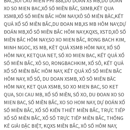
BẮC,SOI CAU MIEN PHI 888,DU DOAN XS MB,DU DOAN
XO SO MIEN BAC,XỔ SỐ MIỀN BẮC, SXMB,KẾT QUA
XSMB,XỔ SỐ MIÊN BẮC HÔM NAY,XÔ SÔ MIÊN BĂC,KẾT
QUẢ XỔ SỐ MIỀN BẮC,DU ĐOAN MB,XS MB HÔM NAY,DỰ
ĐOÁN MB,XỔ SỐ MIỀN BẮC HÔM NAY,KQXS, XSTD,XÔ SỐ
MIỀN BẮC HÔM NAY,SO XO MIEN BẮC, RONG BACH KIM,
MINH NGOC, XS MB, KÊT QUẢ XSMB HÔM NAY, XỔ SỐ
HÔM NAY, KETQUA NET, SỐ XO MIEN BAC, KẾT QUẢ XỔ
SỐ MIÊN BẮC, XÔ SO, RONGBACHKIM, XỔ SÔ, KẾT QUẢ
XỔ SỐ MIỀN BẮC HÔM NAY, KẾT QUẢ XỔ SỐ MIÊN BẮC
HÔM NAY, XỔ SỐ, DU DOAN XSMB, XÔ SÔ MIÊN BĂC
HÔM NAY, KET QUA XSMB, SO XO MIEN BAC, SO KET
QUA, SOI CAU MB, XỔ SỐ MIỀN, SỐ XO, DU ĐOAN XO SO
MIEN BAC, SỐ MIỀN BẮC, XO SO HOM NAY, DỰ ĐOÁN XỔ
SỐ MIỀN BẮC, XỔ SỐ KIẾN THIẾT MIỀN BẮC, TRỰC TIẾP
XỔ SỐ MIỀN BẮC, XỔ SỐ TRỰC TIẾP MIỀN BẮC, THỐNG
KÊ GIẢI ĐẶC BIỆT, KQXS MIỀN BẮC, XÔ SỐ HÔM NAY,