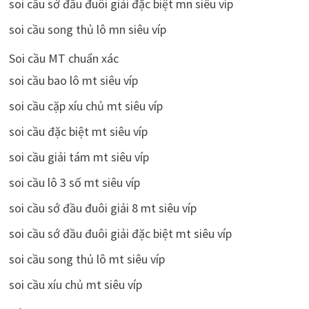
soi cầu sớ đầu đuôi giải đặc biệt mn siêu víp
soi cầu song thủ lô mn siêu víp
Soi cầu MT chuẩn xác
soi cầu bao lô mt siêu víp
soi cầu cặp xíu chủ mt siêu víp
soi cầu đặc biệt mt siêu víp
soi cầu giải tám mt siêu víp
soi cầu lô 3 số mt siêu víp
soi cầu sớ đầu đuôi giải 8 mt siêu víp
soi cầu sớ đầu đuôi giải đặc biệt mt siêu víp
soi cầu song thủ lô mt siêu víp
soi cầu xíu chủ mt siêu víp