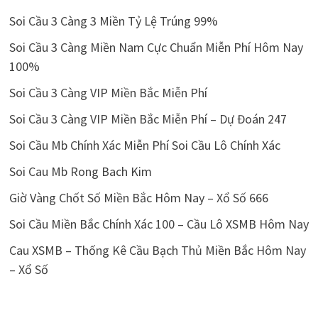
Soi Cầu 3 Càng 3 Miền Tỷ Lệ Trúng 99%
Soi Cầu 3 Càng Miền Nam Cực Chuẩn Miễn Phí Hôm Nay
100%
Soi Cầu 3 Càng VIP Miền Bắc Miễn Phí
Soi Cầu 3 Càng VIP Miền Bắc Miễn Phí – Dự Đoán 247
Soi Cầu Mb Chính Xác Miễn Phí Soi Cầu Lô Chính Xác
Soi Cau Mb Rong Bach Kim
Giờ Vàng Chốt Số Miền Bắc Hôm Nay – Xổ Số 666
Soi Cầu Miền Bắc Chính Xác 100 – Cầu Lô XSMB Hôm Nay
Cau XSMB – Thống Kê Cầu Bạch Thủ Miền Bắc Hôm Nay
– Xổ Số