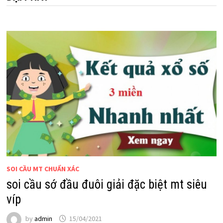
SOI CẦU MT CHUẨN XÁC
soi cầu sớ đầu đuôi giải đặc biệt mt siêu
víp
by
admin
15/04/2021