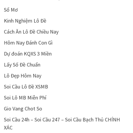
Sổ Mơ
Kinh Nghiệm Lô Đề
Cách Ăn Lô Đề Chiều Nay
Hôm Nay Đánh Con Gì
Dự đoán KQXS 3 Miền
Lấy Số Đề Chuẩn
Lô Đẹp Hôm Nay
Soi Cầu Lô Đề XSMB
Soi Lô MB Miễn Phí
Gio Vang Chot So
Soi Cầu 24h – Soi Cầu 247 – Soi Cầu Bạch Thủ CHÍNH
XÁC