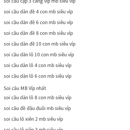
soi cầu cặp 3 càng víp mb siêu víp
soi cầu dàn đề 4 con mb siêu víp
soi cầu dàn đề 6 con mb siêu víp
soi cầu dàn đề 8 con mb siêu víp
soi cầu dàn đề 10 con mb siêu víp
soi cầu dàn lô 10 con mb siêu víp
soi cầu dàn lô 4 con mb siêu víp
soi cầu dàn lô 6 con mb siêu víp
Soi cầu MB Víp nhất
soi cầu dàn lô 8 con mb siêu víp
soi cầu đề đầu đuôi mb siêu víp
soi cầu lô xiên 2 mb siêu víp
soi cầu lô xiên 3 mb siêu víp