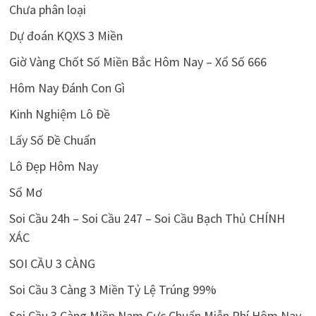
Chưa phân loại
Dự đoán KQXS 3 Miền
Giờ Vàng Chốt Số Miền Bắc Hôm Nay – Xổ Số 666
Hôm Nay Đánh Con Gì
Kinh Nghiệm Lô Đề
Lấy Số Đề Chuẩn
Lô Đẹp Hôm Nay
Sổ Mơ
Soi Cầu 24h – Soi Cầu 247 – Soi Cầu Bạch Thủ CHÍNH
XÁC
SOI CẦU 3 CÀNG
Soi Cầu 3 Càng 3 Miền Tỷ Lệ Trúng 99%
Soi Cầu 3 Càng Miền Nam Cực Chuẩn Miễn Phí Hôm Nay