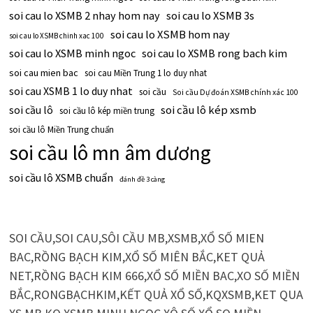
soi cau lo XSMB 2 nhay hom nay
soi cau lo XSMB 3s
soi cau lo XSMB hom nay
soi cau lo XSMB chinh xac 100
soi cau lo XSMB minh ngoc
soi cau lo XSMB rong bach kim
soi cau mien bac
soi cau Miền Trung 1 lo duy nhat
soi cau XSMB 1 lo duy nhat
soi cầu
Soi cầu Dự đoán XSMB chính xác 100
soi cầu lô kép xsmb
soi cầu lô
soi cầu lô kép miền trung
soi cầu lô Miền Trung chuẩn
soi cầu lô mn âm dương
soi cầu lô XSMB chuẩn
đánh đề 3 càng
SOI CẦU,SOI CAU,SÔI CẦU MB,XSMB,XỔ SỐ MIEN
BAC,RỒNG BẠCH KIM,XỔ SỐ MIÊN BẮC,KET QUẢ
NET,RỒNG BẠCH KIM 666,XỔ SỐ MIỀN BAC,XO SỐ MIỀN
BẮC,RONGBẠCHKIM,KẾT QUẢ XỔ SỐ,KQXSMB,KET QUA