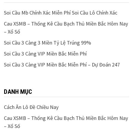
Soi Cầu Mb Chính Xác Miễn Phí Soi Cầu Lô Chính Xác
Cau XSMB – Thống Kê Cầu Bạch Thủ Miền Bắc Hôm Nay
– Xổ Số
Soi Cầu 3 Càng 3 Miền Tỷ Lệ Trúng 99%
Soi Cầu 3 Càng VIP Miền Bắc Miễn Phí
Soi Cầu 3 Càng VIP Miền Bắc Miễn Phí – Dự Đoán 247
DANH MỤC
Cách Ăn Lô Đề Chiều Nay
Cau XSMB – Thống Kê Cầu Bạch Thủ Miền Bắc Hôm Nay
– Xổ Số