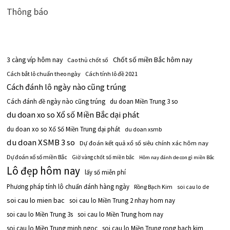
Thông báo
Chốt số miền Bắc hôm nay
3 càng víp hôm nay
Cao thủ chốt số
Cách bắt lô chuẩn theo ngày
Cách tính lô đề 2021
Cách đánh lô ngày nào cũng trúng
Cách đánh đề ngày nào cũng trúng
du doan Miền Trung 3 so
du doan xo so Xổ số Miền Bắc dại phát
du doan xo so Xổ Số Miền Trung dại phát
du doan xsmb
du doan XSMB 3 so
Dự đoán kết quả xổ số siêu chính xác hôm nay
Dự đoán xổ số miền Bắc
Giờ vàng chốt số miền bắc
Hôm nay đánh de con gì miền Bắc
Lô đẹp hôm nay
lấy số miễn phí
Phương pháp tính lô chuẩn đánh hàng ngày
Rồng Bạch Kim
soi cau lo de
soi cau lo mien bac
soi cau lo Miền Trung 2 nhay hom nay
soi cau lo Miền Trung 3s
soi cau lo Miền Trung hom nay
soi cau lo Miền Trung minh ngoc
soi cau lo Miền Trung rong bach kim