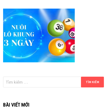
Tìm
kiếm
cho:
BÀI VIẾT MỚI