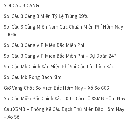
SOI CẦU 3 CÀNG
Soi Cầu 3 Càng 3 Miền Tỷ Lệ Trúng 99%
Soi Cầu 3 Càng Miền Nam Cực Chuẩn Miễn Phí Hôm Nay
100%
Soi Cầu 3 Càng VIP Miền Bắc Miễn Phí
Soi Cầu 3 Càng VIP Miền Bắc Miễn Phí – Dự Đoán 247
Soi Cầu Mb Chính Xác Miễn Phí Soi Cầu Lô Chính Xác
Soi Cau Mb Rong Bach Kim
Giờ Vàng Chốt Số Miền Bắc Hôm Nay – Xổ Số 666
Soi Cầu Miền Bắc Chính Xác 100 – Cầu Lô XSMB Hôm Nay
Cau XSMB – Thống Kê Cầu Bạch Thủ Miền Bắc Hôm Nay
– Xổ Số