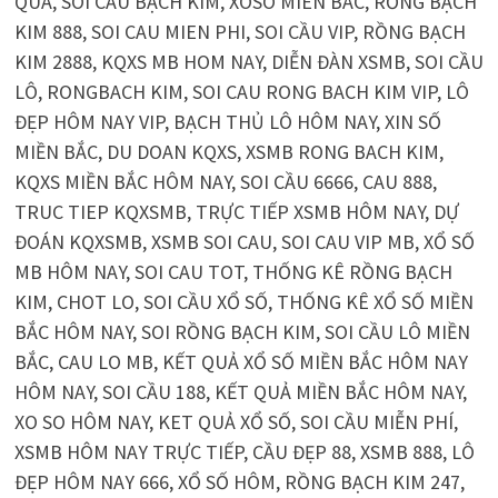
QUA, SOI CẦU BẠCH KIM, XOSO MIEN BAC, RỒNG BẠCH
KIM 888, SOI CAU MIEN PHI, SOI CẦU VIP, RỒNG BẠCH
KIM 2888, KQXS MB HOM NAY, DIỄN ĐÀN XSMB, SOI CẦU
LÔ, RONGBACH KIM, SOI CAU RONG BACH KIM VIP, LÔ
ĐẸP HÔM NAY VIP, BẠCH THỦ LÔ HÔM NAY, XIN SỐ
MIỀN BẮC, DU DOAN KQXS, XSMB RONG BACH KIM,
KQXS MIỀN BẮC HÔM NAY, SOI CẦU 6666, CAU 888,
TRUC TIEP KQXSMB, TRỰC TIẾP XSMB HÔM NAY, DỰ
ĐOÁN KQXSMB, XSMB SOI CAU, SOI CAU VIP MB, XỔ SỐ
MB HÔM NAY, SOI CAU TOT, THỐNG KÊ RỒNG BẠCH
KIM, CHOT LO, SOI CẦU XỔ SỐ, THỐNG KÊ XỔ SỐ MIỀN
BẮC HÔM NAY, SOI RỒNG BẠCH KIM, SOI CẦU LÔ MIỀN
BẮC, CAU LO MB, KẾT QUẢ XỔ SỐ MIỀN BẮC HÔM NAY
HÔM NAY, SOI CẦU 188, KẾT QUẢ MIỀN BẮC HÔM NAY,
XO SO HÔM NAY, KET QUẢ XỔ SỐ, SOI CẦU MIỄN PHÍ,
XSMB HÔM NAY TRỰC TIẾP, CẦU ĐẸP 88, XSMB 888, LÔ
ĐẸP HÔM NAY 666, XỔ SỐ HÔM, RỒNG BẠCH KIM 247,