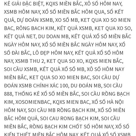
KÊ GIẢI ĐẶC BIỆT, KQXS MIỀN BẮC, XÔ SỐ HÔM NAY,
XSMB HÔM NAY, XỔ SỐ MIỀN BẮC HÔM QUA, SỔ KẾT
QUẢ, DỰ ĐOÁN XSMB, XO SỐ MB, KET QUA XO SO MIEN
BAC, RÔNG BACH KIM, KẾT QUẢ XSMB, KET QUA XO SO,
KẾT QUẢ NET, DU DOAN MB, KẾT QUẢ XỔ SỐ MIỀN BẮC
NGÀY HÔM NAY, XỔ SỐ MIỀN BẮC NGÀY HÔM NAY, XỔ
SỐ ĐÀI BẮC, LÔ ĐẸP HÔM NAY, KẾT QUẢ XỔ SỐ HÔM
NAY, XSMB THU 2, KET QUA SO XO, KQXS MIEN BẮC,
SOI CẦU XSMB, KẾT QUẢ XỔ SỐ MB, XÔ SỐ HÔM NAY
MIỀN BẮC, KET QUA SO XO MIEN BAC, SOI CẦU DỰ
ĐOÁN XSMB CHÍNH XÁC 100, DU ĐOÁN MB, SOI CẦU
888, THỐNG KÊ XỔ SỐ MIỀN BẮC, SOI CẦU RỒNG BẠCH
KIM, XOSOMIENBAC, KQXS MIEN BAC, XỔ SỐ HÀ NỘI
HÔM NAY, SOI CẦU MB RỒNG BẠCH KIM, XỔ SỐ MIỀN
BẮC HÔM QUẢ, SOI CAU RONG BẠCH KIM, SOI CẦU
MIỀN BẮC, RỒNG BẠCH KIM CHỐT SỐ HÔM NAY, XỔ SỐ
KIẾN THIẾT MIỀN BẮC HÔM NAY, KẾT QUẢ XỔ SỐ XSMB,