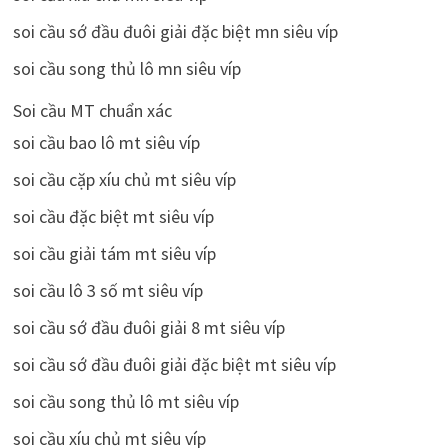
soi cầu sớ đầu đuôi giải đặc biệt mn siêu víp
soi cầu song thủ lô mn siêu víp
Soi cầu MT chuẩn xác
soi cầu bao lô mt siêu víp
soi cầu cặp xíu chủ mt siêu víp
soi cầu đặc biệt mt siêu víp
soi cầu giải tám mt siêu víp
soi cầu lô 3 số mt siêu víp
soi cầu sớ đầu đuôi giải 8 mt siêu víp
soi cầu sớ đầu đuôi giải đặc biệt mt siêu víp
soi cầu song thủ lô mt siêu víp
soi cầu xíu chủ mt siêu víp