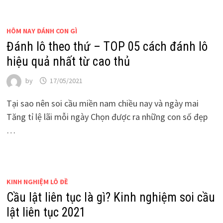
HÔM NAY ĐÁNH CON GÌ
Đánh lô theo thứ – TOP 05 cách đánh lô
hiệu quả nhất từ cao thủ
by
17/05/2021
Tại sao nên soi cầu miền nam chiều nay và ngày mai
Tăng tỉ lệ lãi mỗi ngày Chọn được ra những con số đẹp
…
KINH NGHIỆM LÔ ĐỀ
Cầu lật liên tục là gì? Kinh nghiệm soi cầu
lật liên tục 2021