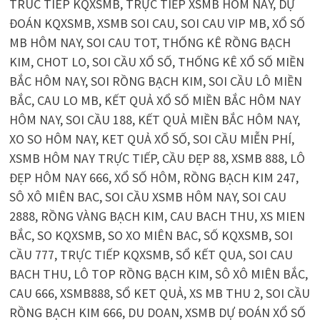
TRUC TIEP KQXSMB, TRỰC TIẾP XSMB HÔM NAY, DỰ
ĐOÁN KQXSMB, XSMB SOI CAU, SOI CAU VIP MB, XỔ SỐ
MB HÔM NAY, SOI CAU TOT, THỐNG KÊ RỒNG BẠCH
KIM, CHOT LO, SOI CẦU XỔ SỐ, THỐNG KÊ XỔ SỐ MIỀN
BẮC HÔM NAY, SOI RỒNG BẠCH KIM, SOI CẦU LÔ MIỀN
BẮC, CAU LO MB, KẾT QUẢ XỔ SỐ MIỀN BẮC HÔM NAY
HÔM NAY, SOI CẦU 188, KẾT QUẢ MIỀN BẮC HÔM NAY,
XO SO HÔM NAY, KET QUẢ XỔ SỐ, SOI CẦU MIỄN PHÍ,
XSMB HÔM NAY TRỰC TIẾP, CẦU ĐẸP 88, XSMB 888, LÔ
ĐẸP HÔM NAY 666, XỔ SỐ HÔM, RỒNG BẠCH KIM 247,
SÔ XÔ MIÊN BAC, SOI CẦU XSMB HÔM NAY, SOI CAU
2888, RỒNG VÀNG BẠCH KIM, CAU BACH THU, XS MIEN
BẮC, SO KQXSMB, SO XO MIÊN BAC, SỐ KQXSMB, SOI
CẦU 777, TRỰC TIẾP KQXSMB, SỔ KẾT QUA, SOI CAU
BACH THU, LÔ TOP RỒNG BẠCH KIM, SÔ XÔ MIÊN BẮC,
CAU 666, XSMB888, SỔ KET QUẢ, XS MB THU 2, SOI CẦU
RỒNG BẠCH KIM 666, DU DOAN, XSMB DỰ ĐOÁN XỔ SỐ