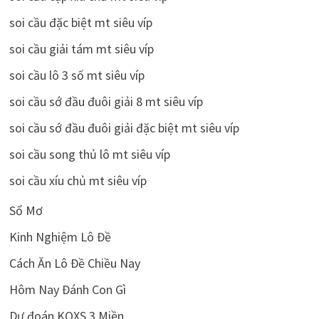
soi cầu đặc biệt mt siêu víp
soi cầu giải tám mt siêu víp
soi cầu lô 3 số mt siêu víp
soi cầu sớ đầu đuôi giải 8 mt siêu víp
soi cầu sớ đầu đuôi giải đặc biệt mt siêu víp
soi cầu song thủ lô mt siêu víp
soi cầu xíu chủ mt siêu víp
Sổ Mơ
Kinh Nghiệm Lô Đề
Cách Ăn Lô Đề Chiều Nay
Hôm Nay Đánh Con Gì
Dự đoán KQXS 3 Miền