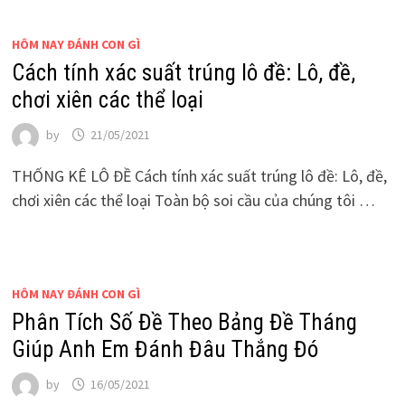
HÔM NAY ĐÁNH CON GÌ
Cách tính xác suất trúng lô đề: Lô, đề,
chơi xiên các thể loại
by
21/05/2021
THỐNG KÊ LÔ ĐỀ Cách tính xác suất trúng lô đề: Lô, đề,
chơi xiên các thể loại Toàn bộ soi cầu của chúng tôi …
HÔM NAY ĐÁNH CON GÌ
Phân Tích Số Đề Theo Bảng Đề Tháng
Giúp Anh Em Đánh Đâu Thắng Đó
by
16/05/2021