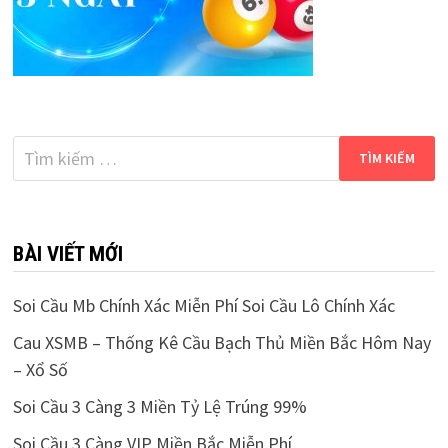
Tìm
kiếm
cho:
BÀI VIẾT MỚI
Soi Cầu Mb Chính Xác Miễn Phí Soi Cầu Lô Chính Xác
Cau XSMB – Thống Kê Cầu Bạch Thủ Miền Bắc Hôm Nay
– Xổ Số
Soi Cầu 3 Càng 3 Miền Tỷ Lệ Trúng 99%
Soi Cầu 3 Càng VIP Miền Bắc Miễn Phí