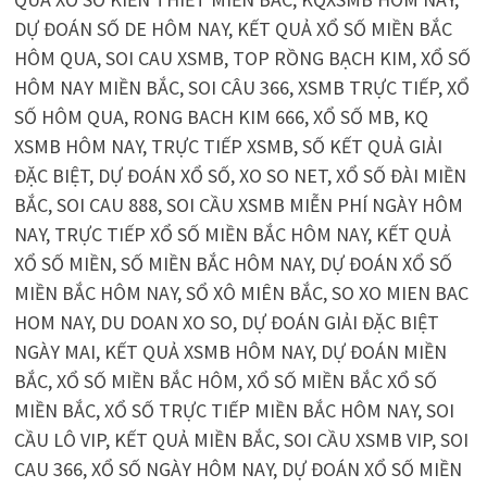
DỰ ĐOÁN SỐ DE HÔM NAY, KẾT QUẢ XỔ SỐ MIỀN BẮC
HÔM QUA, SOI CAU XSMB, TOP RỒNG BẠCH KIM, XỔ SỐ
HÔM NAY MIỀN BẮC, SOI CÂU 366, XSMB TRỰC TIẾP, XỔ
SỐ HÔM QUA, RONG BACH KIM 666, XỔ SỐ MB, KQ
XSMB HÔM NAY, TRỰC TIẾP XSMB, SỐ KẾT QUẢ GIẢI
ĐẶC BIỆT, DỰ ĐOÁN XỔ SỐ, XO SO NET, XỔ SỐ ĐÀI MIỀN
BẮC, SOI CAU 888, SOI CẦU XSMB MIỄN PHÍ NGÀY HÔM
NAY, TRỰC TIẾP XỔ SỐ MIỀN BẮC HÔM NAY, KẾT QUẢ
XỔ SỐ MIỀN, SỐ MIỀN BẮC HÔM NAY, DỰ ĐOÁN XỔ SỐ
MIỀN BẮC HÔM NAY, SỔ XÔ MIÊN BẮC, SO XO MIEN BAC
HOM NAY, DU DOAN XO SO, DỰ ĐOÁN GIẢI ĐẶC BIỆT
NGÀY MAI, KẾT QUẢ XSMB HÔM NAY, DỰ ĐOÁN MIỀN
BẮC, XỔ SỐ MIỀN BẮC HÔM, XỔ SỐ MIỀN BẮC XỔ SỐ
MIỀN BẮC, XỔ SỐ TRỰC TIẾP MIỀN BẮC HÔM NAY, SOI
CẦU LÔ VIP, KẾT QUẢ MIỀN BẮC, SOI CẦU XSMB VIP, SOI
CAU 366, XỔ SỐ NGÀY HÔM NAY, DỰ ĐOÁN XỔ SỐ MIỀN