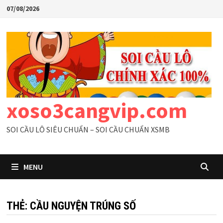
Skip
07/08/2026
to
content
xoso3cangvip.com
SOI CẦU LÔ SIÊU CHUẨN – SOI CẦU CHUẨN XSMB
MENU
THẺ:
CẦU NGUYỆN TRÚNG SỐ