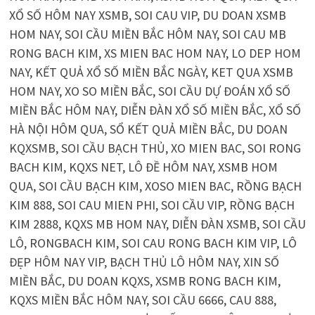
XỔ SỐ HÔM NAY XSMB, SOI CAU VIP, DU DOAN XSMB
HOM NAY, SOI CẦU MIỀN BẮC HÔM NAY, SOI CAU MB
RONG BACH KIM, XS MIEN BAC HOM NAY, LO DEP HOM
NAY, KẾT QUẢ XỔ SỐ MIỀN BẮC NGÀY, KET QUA XSMB
HOM NAY, XO SO MIỀN BẮC, SOI CẦU DỰ ĐOÁN XỔ SỐ
MIỀN BẮC HÔM NAY, DIỄN ĐÀN XỔ SỐ MIỀN BẮC, XỔ SỐ
HÀ NỘI HÔM QUA, SỔ KẾT QUẢ MIỀN BẮC, DU DOAN
KQXSMB, SOI CẦU BẠCH THỦ, XO MIEN BAC, SOI RONG
BACH KIM, KQXS NET, LÔ ĐỀ HÔM NAY, XSMB HOM
QUA, SOI CẦU BẠCH KIM, XOSO MIEN BAC, RỒNG BẠCH
KIM 888, SOI CAU MIEN PHI, SOI CẦU VIP, RỒNG BẠCH
KIM 2888, KQXS MB HOM NAY, DIỄN ĐÀN XSMB, SOI CẦU
LÔ, RONGBACH KIM, SOI CAU RONG BACH KIM VIP, LÔ
ĐẸP HÔM NAY VIP, BẠCH THỦ LÔ HÔM NAY, XIN SỐ
MIỀN BẮC, DU DOAN KQXS, XSMB RONG BACH KIM,
KQXS MIỀN BẮC HÔM NAY, SOI CẦU 6666, CAU 888,