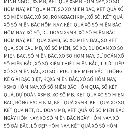
MINH NGOC, XS MB, KÊT QUẢ XSMB HÔM NAY, XỔ SỐ
HÔM NAY, KETQUA NET, SỐ XO MIEN BAC, KẾT QUẢ XỔ
SỐ MIÊN BẮC, XÔ SO, RONGBACHKIM, XỔ SÔ, KẾT QUẢ
XỔ SỐ MIỀN BẮC HÔM NAY, KẾT QUẢ XỔ SỐ MIÊN BẮC
HÔM NAY, XỔ SỐ, DU DOAN XSMB, XÔ SÔ MIÊN BĂC
HÔM NAY, KET QUA XSMB, SO XO MIEN BAC, SO KET
QUA, SOI CAU MB, XỔ SỐ MIỀN, SỐ XO, DU ĐOAN XO SO
MIEN BAC, SỐ MIỀN BẮC, XO SO HOM NAY, DỰ ĐOÁN XỔ
SỐ MIỀN BẮC, XỔ SỐ KIẾN THIẾT MIỀN BẮC, TRỰC TIẾP
XỔ SỐ MIỀN BẮC, XỔ SỐ TRỰC TIẾP MIỀN BẮC, THỐNG
KÊ GIẢI ĐẶC BIỆT, KQXS MIỀN BẮC, XÔ SỐ HÔM NAY,
XSMB HÔM NAY, XỔ SỐ MIỀN BẮC HÔM QUA, SỔ KẾT
QUẢ, DỰ ĐOÁN XSMB, XO SỐ MB, KET QUA XO SO MIEN
BAC, RÔNG BACH KIM, KẾT QUẢ XSMB, KET QUA XO SO,
KẾT QUẢ NET, DU DOAN MB, KẾT QUẢ XỔ SỐ MIỀN BẮC
NGÀY HÔM NAY, XỔ SỐ MIỀN BẮC NGÀY HÔM NAY, XỔ
SỐ ĐÀI BẮC, LÔ ĐẸP HÔM NAY, KẾT QUẢ XỔ SỐ HÔM