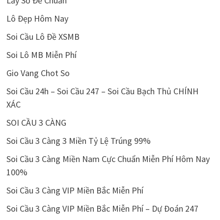
Lấy Số Đề Chuẩn
Lô Đẹp Hôm Nay
Soi Cầu Lô Đề XSMB
Soi Lô MB Miễn Phí
Gio Vang Chot So
Soi Cầu 24h – Soi Cầu 247 – Soi Cầu Bạch Thủ CHÍNH
XÁC
SOI CẦU 3 CÀNG
Soi Cầu 3 Càng 3 Miền Tỷ Lệ Trúng 99%
Soi Cầu 3 Càng Miền Nam Cực Chuẩn Miễn Phí Hôm Nay
100%
Soi Cầu 3 Càng VIP Miền Bắc Miễn Phí
Soi Cầu 3 Càng VIP Miền Bắc Miễn Phí – Dự Đoán 247