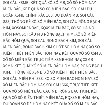
SOI CẦU XSMB, KẾT QUẢ XỔ SỐ MB, XÔ SỐ HÔM NAY
MIỀN BẮC, KET QUA SO XO MIEN BAC, SOI CẦU DỰ
ĐOÁN XSMB CHÍNH XÁC 100, DU ĐOÁN MB, SOI CẦU
888, THỐNG KÊ XỔ SỐ MIỀN BẮC, SOI CẦU RỒNG BẠCH
KIM, XOSOMIENBAC, KQXS MIEN BAC, XỔ SỐ HÀ NỘI
HÔM NAY, SOI CẦU MB RỒNG BẠCH KIM, XỔ SỐ MIỀN
BẮC HÔM QUẢ, SOI CAU RONG BẠCH KIM, SOI CẦU
MIỀN BẮC, RỒNG BẠCH KIM CHỐT SỐ HÔM NAY, XỔ SỐ
KIẾN THIẾT MIỀN BẮC HÔM NAY, KẾT QUẢ XỔ SỐ XSMB,
XỔ SỐ MIỀN BẮC TRỰC TIẾP, XSMBHOM NAY, XSMB
XSMN KẾT QUẢ XỔ SỐ MIỀN BẮC HÔM NAY, RONG BẠCH
KIM, THỐNG KÊ XSMB, XỔ SỐ KIẾN THIẾT MIÊN BẮC,
SOI CẦU MIỄN PHÍ 888, XO SO MIEN BAC HOM NAY, SỔ
XÔ MIÊN BẮC HÔM NAY, SOI CẦU 666, TRỰC TIẾP KẾT
QUẢ XỔ SỐ MIỀN BẮC, CAU MB, RÔNG BẠCH KIM, KẾT
QUẢ XỔ SỐ KIẾN THIẾT MIỀN BẮC, KQXSMB HÔM NAY,
DỰ ĐOÁN SỐ DE HÔM NAY, KẾT QUẢ XỔ SỐ MIỀN BẮC