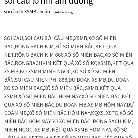
soi cầu lô mn âm dương
soi cầu lô XSMB chuẩn
đánh đề 3 càng
SOI CẦU,SOI CAU,SÔI CẦU MB,XSMB,XỔ SỐ MIEN
BAC,RỒNG BẠCH KIM,XỔ SỐ MIÊN BẮC,KET QUẢ
NET,RỒNG BẠCH KIM 666,XỔ SỐ MIỀN BAC,XO SỐ MIỀN
BẮC,RONGBẠCHKIM,KẾT QUẢ XỔ SỐ,KQXSMB,KET QUA
XS MB,KQ XSMB,MINH NGỌC,XÔ SỐ,XỔ SO MIỀN
BẮC,SOI CAU MIEN PHI 888,DU DOAN XS MB,DU DOAN
XO SO MIEN BAC,XỔ SỐ MIỀN BẮC, SXMB,KẾT QUA
XSMB,XỔ SỐ MIÊN BẮC HÔM NAY,XÔ SÔ MIÊN BĂC,KẾT
QUẢ XỔ SỐ MIỀN BẮC,DU ĐOAN MB,XS MB HÔM NAY,DỰ
ĐOÁN MB,XỔ SỐ MIỀN BẮC HÔM NAY,KQXS, XSTD,XÔ SỐ
MIỀN BẮC HÔM NAY,SO XO MIEN BẮC, RONG BACH KIM,
MINH NGOC, XS MB, KÊT QUẢ XSMB HÔM NAY, XỔ SỐ
HÔM NAY, KETQUA NET, SỐ XO MIEN BAC, KẾT QUẢ XỔ