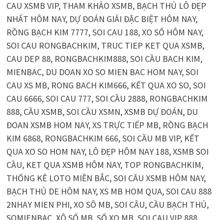
CAU XSMB VIP, THAM KHẢO XSMB, BẠCH THỦ LÔ ĐẸP
NHẤT HÔM NAY, DỰ ĐOÁN GIẢI ĐẶC BIỆT HÔM NAY,
RỒNG BẠCH KIM 7777, SOI CAU 188, XO SỐ HÔM NAY,
SOI CAU RONGBACHKIM, TRUC TIEP KET QUA XSMB,
CAU DEP 88, RONGBACHKIM888, SOI CẦU BACH KIM,
MIENBAC, DU DOAN XO SO MIEN BAC HOM NAY, SOI
CAU XS MB, RONG BACH KIM666, KẾT QUA XO SO, SOI
CAU 6666, SOI CAU 777, SOI CẦU 2888, RONGBACHKIM
888, CẦU XSMB, SOI CẦU XSMN, XSMB DỰ ĐOÁN, DU
ĐOAN XSMB HOM NAY, XS TRỰC TIẾP MB, RỒNG BẠCH
KIM 6868, RONGBACHKIM 666, SOI CẦU MB VIP, KẾT
QUA XO SO HOM NAY, LÔ ĐẸP HÔM NAY 188, XSMB SOI
CẦU, KET QUA XSMB HÔM NAY, TOP RONGBACHKIM,
THỐNG KÊ LOTO MIỀN BẮC, SOI CÂU XSMB HÔM NAY,
BẠCH THỦ DE HÔM NAY, XS MB HOM QUA, SOI CAU 888
2NHAY MIEN PHI, XO SÔ MB, SOI CÂU, CẦU BẠCH THỦ,
SOMIENBAC, XÔ SỐ MB, SỐ XO MB, SOI CAU VIP 888,