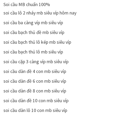
viết
Soi cầu MB chuẩn 100%
soi cầu lô 2 nháy mb siêu víp hôm nay
soi cầu ba càng víp mb siêu víp
soi cầu bạch thủ đề mb siêu víp
soi cầu bạch thủ lô kép mb siêu víp
soi cầu bạch thủ lô mb siêu víp
soi cầu cặp 3 càng víp mb siêu víp
soi cầu dàn đề 4 con mb siêu víp
soi cầu dàn đề 6 con mb siêu víp
soi cầu dàn đề 8 con mb siêu víp
soi cầu dàn đề 10 con mb siêu víp
soi cầu dàn lô 10 con mb siêu víp