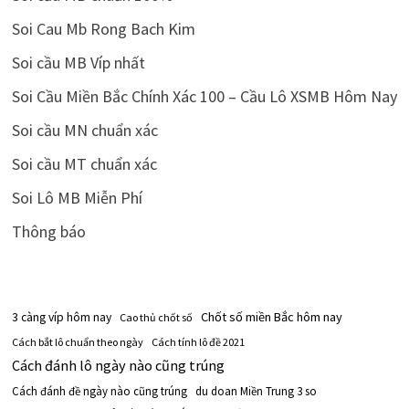
Soi Cau Mb Rong Bach Kim
Soi cầu MB Víp nhất
Soi Cầu Miền Bắc Chính Xác 100 – Cầu Lô XSMB Hôm Nay
Soi cầu MN chuẩn xác
Soi cầu MT chuẩn xác
Soi Lô MB Miễn Phí
Thông báo
Chốt số miền Bắc hôm nay
3 càng víp hôm nay
Cao thủ chốt số
Cách bắt lô chuẩn theo ngày
Cách tính lô đề 2021
Cách đánh lô ngày nào cũng trúng
Cách đánh đề ngày nào cũng trúng
du doan Miền Trung 3 so