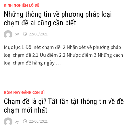
KINH NGHIỆM LÔ ĐỀ
Những thông tin về phương pháp loại
chạm đề ai cũng cần biết
by
22/06/2021
Mục lục 1 Đôi nét chạm đề 2 Nhận xét về phương pháp
loại chạm đề 2.1 Ưu điểm 2.2 Nhược điểm 3 Những cách
loại chạm đề hàng ngày …
HÔM NAY ĐÁNH CON GÌ
Chạm đề là gì? Tất tần tật thông tin về đề
chạm mới nhất
by
22/06/2021