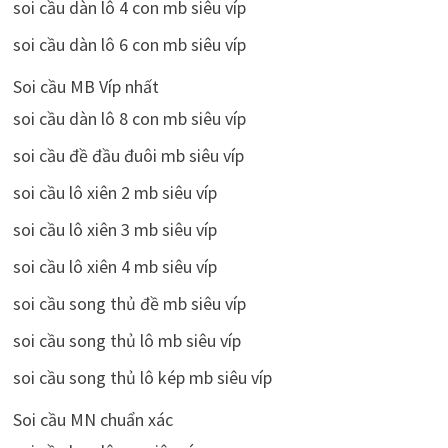
soi cầu dàn lô 4 con mb siêu víp
soi cầu dàn lô 6 con mb siêu víp
Soi cầu MB Víp nhất
soi cầu dàn lô 8 con mb siêu víp
soi cầu đề đầu đuôi mb siêu víp
soi cầu lô xiên 2 mb siêu víp
soi cầu lô xiên 3 mb siêu víp
soi cầu lô xiên 4 mb siêu víp
soi cầu song thủ đề mb siêu víp
soi cầu song thủ lô mb siêu víp
soi cầu song thủ lô kép mb siêu víp
Soi cầu MN chuẩn xác