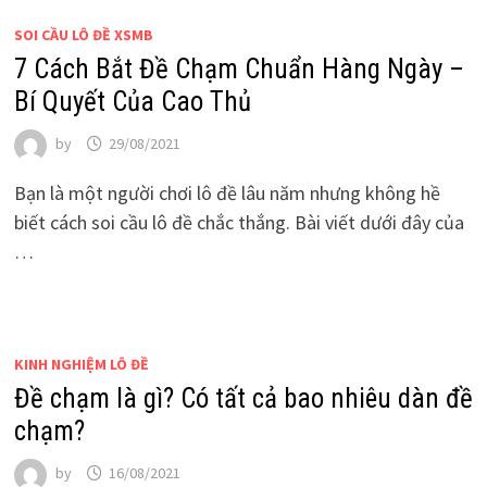
SOI CẦU LÔ ĐỀ XSMB
7 Cách Bắt Đề Chạm Chuẩn Hàng Ngày –
Bí Quyết Của Cao Thủ
by
29/08/2021
Bạn là một người chơi lô đề lâu năm nhưng không hề
biết cách soi cầu lô đề chắc thắng. Bài viết dưới đây của
…
KINH NGHIỆM LÔ ĐỀ
Đề chạm là gì? Có tất cả bao nhiêu dàn đề
chạm?
by
16/08/2021