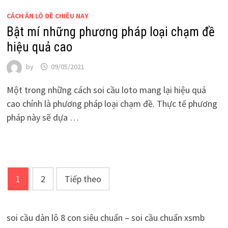
CÁCH ĂN LÔ ĐỀ CHIỀU NAY
Bật mí những phương pháp loại chạm đề
hiệu quả cao
by
09/05/2021
Một trong những cách soi cầu loto mang lại hiệu quả
cao chính là phương pháp loại chạm đề. Thực tế phương
pháp này sẽ dựa …
Phân
1
2
Tiếp theo
trang
bài
soi cầu dàn lô 8 con siêu chuẩn – soi cầu chuẩn xsmb