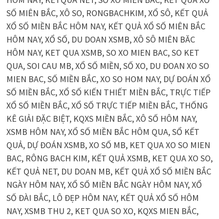
SỐ MIÊN BẮC, XÔ SO, RONGBACHKIM, XỔ SÔ, KẾT QUẢ
XỔ SỐ MIỀN BẮC HÔM NAY, KẾT QUẢ XỔ SỐ MIÊN BẮC
HÔM NAY, XỔ SỐ, DU DOAN XSMB, XÔ SÔ MIÊN BĂC
HÔM NAY, KET QUA XSMB, SO XO MIEN BAC, SO KET
QUA, SOI CAU MB, XỔ SỐ MIỀN, SỐ XO, DU ĐOAN XO SO
MIEN BAC, SỐ MIỀN BẮC, XO SO HOM NAY, DỰ ĐOÁN XỔ
SỐ MIỀN BẮC, XỔ SỐ KIẾN THIẾT MIỀN BẮC, TRỰC TIẾP
XỔ SỐ MIỀN BẮC, XỔ SỐ TRỰC TIẾP MIỀN BẮC, THỐNG
KÊ GIẢI ĐẶC BIỆT, KQXS MIỀN BẮC, XÔ SỐ HÔM NAY,
XSMB HÔM NAY, XỔ SỐ MIỀN BẮC HÔM QUA, SỔ KẾT
QUẢ, DỰ ĐOÁN XSMB, XO SỐ MB, KET QUA XO SO MIEN
BAC, RÔNG BACH KIM, KẾT QUẢ XSMB, KET QUA XO SO,
KẾT QUẢ NET, DU DOAN MB, KẾT QUẢ XỔ SỐ MIỀN BẮC
NGÀY HÔM NAY, XỔ SỐ MIỀN BẮC NGÀY HÔM NAY, XỔ
SỐ ĐÀI BẮC, LÔ ĐẸP HÔM NAY, KẾT QUẢ XỔ SỐ HÔM
NAY, XSMB THU 2, KET QUA SO XO, KQXS MIEN BẮC,