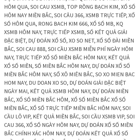
HÔM QUA, SOI CAU XSMB, TOP RỒNG BẠCH KIM, XỔ SỐ
HÔM NAY MIỀN BẮC, SOI CÂU 366, XSMB TRỰC TIẾP, XỔ
SỐ HÔM QUA, RONG BACH KIM 666, XỔ SỐ MB, KQ
XSMB HÔM NAY, TRỰC TIẾP XSMB, SỐ KẾT QUẢ GIẢI
ĐẶC BIỆT, DỰ ĐOÁN XỔ SỐ, XO SO NET, XỔ SỐ ĐÀI MIỀN
BẮC, SOI CAU 888, SOI CẦU XSMB MIỄN PHÍ NGÀY HÔM
NAY, TRỰC TIẾP XỔ SỐ MIỀN BẮC HÔM NAY, KẾT QUẢ
XỔ SỐ MIỀN, SỐ MIỀN BẮC HÔM NAY, DỰ ĐOÁN XỔ SỐ
MIỀN BẮC HÔM NAY, SỔ XÔ MIÊN BẮC, SO XO MIEN BAC
HOM NAY, DU DOAN XO SO, DỰ ĐOÁN GIẢI ĐẶC BIỆT
NGÀY MAI, KẾT QUẢ XSMB HÔM NAY, DỰ ĐOÁN MIỀN
BẮC, XỔ SỐ MIỀN BẮC HÔM, XỔ SỐ MIỀN BẮC XỔ SỐ
MIỀN BẮC, XỔ SỐ TRỰC TIẾP MIỀN BẮC HÔM NAY, SOI
CẦU LÔ VIP, KẾT QUẢ MIỀN BẮC, SOI CẦU XSMB VIP, SOI
CAU 366, XỔ SỐ NGÀY HÔM NAY, DỰ ĐOÁN XỔ SỐ MIỀN
BẮC CHÍNH XÁC HÔM NAY, DỰ ĐOÁN KẾT QUẢ XỔ SỐ