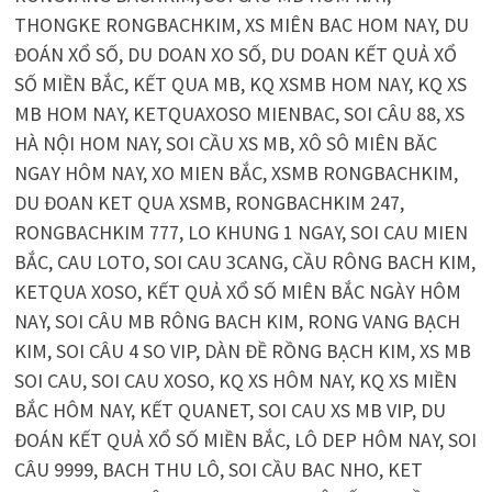
THONGKE RONGBACHKIM, XS MIÊN BAC HOM NAY, DU
ĐOÁN XỔ SỐ, DU DOAN XO SỐ, DU DOAN KẾT QUẢ XỔ
SỐ MIỀN BẮC, KẾT QUA MB, KQ XSMB HOM NAY, KQ XS
MB HOM NAY, KETQUAXOSO MIENBAC, SOI CÂU 88, XS
HÀ NỘI HOM NAY, SOI CẦU XS MB, XÔ SÔ MIÊN BĂC
NGAY HÔM NAY, XO MIEN BẮC, XSMB RONGBACHKIM,
DU ĐOAN KET QUA XSMB, RONGBACHKIM 247,
RONGBACHKIM 777, LO KHUNG 1 NGAY, SOI CAU MIEN
BẮC, CAU LOTO, SOI CAU 3CANG, CẦU RÔNG BACH KIM,
KETQUA XOSO, KẾT QUẢ XỔ SỐ MIÊN BẮC NGÀY HÔM
NAY, SOI CÂU MB RÔNG BACH KIM, RONG VANG BẠCH
KIM, SOI CÂU 4 SO VIP, DÀN ĐỀ RỒNG BẠCH KIM, XS MB
SOI CAU, SOI CAU XOSO, KQ XS HÔM NAY, KQ XS MIỀN
BẮC HÔM NAY, KẾT QUANET, SOI CAU XS MB VIP, DU
ĐOÁN KẾT QUẢ XỔ SỐ MIỀN BẮC, LÔ DEP HÔM NAY, SOI
CÂU 9999, BACH THU LÔ, SOI CẦU BAC NHO, KET