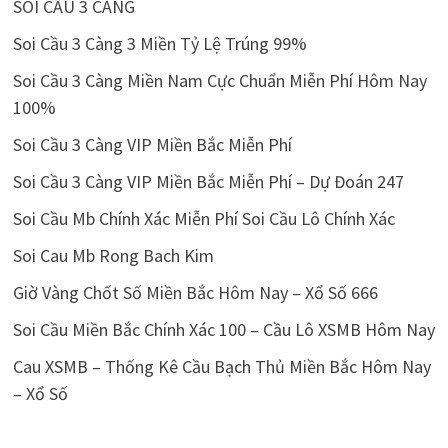
SOI CẦU 3 CÀNG
Soi Cầu 3 Càng 3 Miền Tỷ Lệ Trúng 99%
Soi Cầu 3 Càng Miền Nam Cực Chuẩn Miễn Phí Hôm Nay
100%
Soi Cầu 3 Càng VIP Miền Bắc Miễn Phí
Soi Cầu 3 Càng VIP Miền Bắc Miễn Phí – Dự Đoán 247
Soi Cầu Mb Chính Xác Miễn Phí Soi Cầu Lô Chính Xác
Soi Cau Mb Rong Bach Kim
Giờ Vàng Chốt Số Miền Bắc Hôm Nay – Xổ Số 666
Soi Cầu Miền Bắc Chính Xác 100 – Cầu Lô XSMB Hôm Nay
Cau XSMB – Thống Kê Cầu Bạch Thủ Miền Bắc Hôm Nay
– Xổ Số