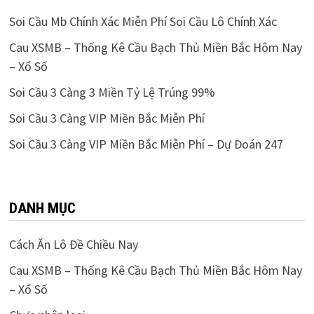
Soi Cầu Mb Chính Xác Miễn Phí Soi Cầu Lô Chính Xác
Cau XSMB – Thống Kê Cầu Bạch Thủ Miền Bắc Hôm Nay
– Xổ Số
Soi Cầu 3 Càng 3 Miền Tỷ Lệ Trúng 99%
Soi Cầu 3 Càng VIP Miền Bắc Miễn Phí
Soi Cầu 3 Càng VIP Miền Bắc Miễn Phí – Dự Đoán 247
DANH MỤC
Cách Ăn Lô Đề Chiều Nay
Cau XSMB – Thống Kê Cầu Bạch Thủ Miền Bắc Hôm Nay
– Xổ Số