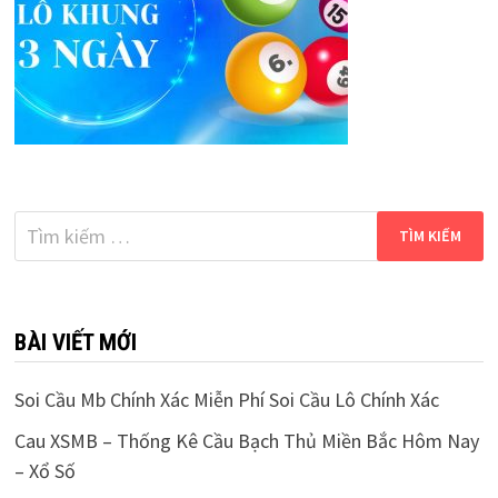
Tìm
kiếm
cho:
BÀI VIẾT MỚI
Soi Cầu Mb Chính Xác Miễn Phí Soi Cầu Lô Chính Xác
Cau XSMB – Thống Kê Cầu Bạch Thủ Miền Bắc Hôm Nay
– Xổ Số