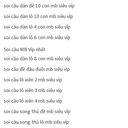
soi cầu dàn đề 10 con mb siêu víp
soi cầu dàn lô 10 con mb siêu víp
soi cầu dàn lô 4 con mb siêu víp
soi cầu dàn lô 6 con mb siêu víp
Soi cầu MB Víp nhất
soi cầu dàn lô 8 con mb siêu víp
soi cầu đề đầu đuôi mb siêu víp
soi cầu lô xiên 2 mb siêu víp
soi cầu lô xiên 3 mb siêu víp
soi cầu lô xiên 4 mb siêu víp
soi cầu song thủ đề mb siêu víp
soi cầu song thủ lô mb siêu víp