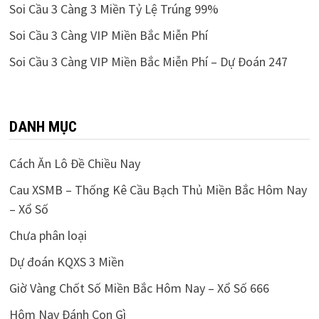
Soi Cầu 3 Càng 3 Miền Tỷ Lệ Trúng 99%
Soi Cầu 3 Càng VIP Miền Bắc Miễn Phí
Soi Cầu 3 Càng VIP Miền Bắc Miễn Phí – Dự Đoán 247
DANH MỤC
Cách Ăn Lô Đề Chiều Nay
Cau XSMB – Thống Kê Cầu Bạch Thủ Miền Bắc Hôm Nay
– Xổ Số
Chưa phân loại
Dự đoán KQXS 3 Miền
Giờ Vàng Chốt Số Miền Bắc Hôm Nay – Xổ Số 666
Hôm Nay Đánh Con Gì