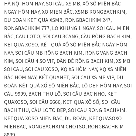
HÀ NỘI HOM NAY, SOI CẦU XS MB, XÔ SÔ MIÊN BĂC
NGAY HÔM NAY, XO MIEN BẮC, XSMB RONGBACHKIM,
DU ĐOAN KET QUA XSMB, RONGBACHKIM 247,
RONGBACHKIM 777, LO KHUNG 1 NGAY, SOI CAU MIEN
BẮC, CAU LOTO, SOI CAU 3CANG, CẦU RÔNG BACH KIM,
KETQUA XOSO, KẾT QUẢ XỔ SỐ MIÊN BẮC NGÀY HÔM
NAY, SOI CÂU MB RÔNG BACH KIM, RONG VANG BẠCH
KIM, SOI CÂU 4 SO VIP, DÀN ĐỀ RỒNG BẠCH KIM, XS MB
SOI CAU, SOI CAU XOSO, KQ XS HÔM NAY, KQ XS MIỀN
BẮC HÔM NAY, KẾT QUANET, SOI CAU XS MB VIP, DU
ĐOÁN KẾT QUẢ XỔ SỐ MIỀN BẮC, LÔ DEP HÔM NAY, SOI
CÂU 9999, BACH THU LÔ, SOI CẦU BAC NHO, KET
QUAXOSO, SOI CÂU 6666, KET QUA XÔ SỐ, SOI CẦU
BẠCH THU, CẦU LOTO ĐẸP, SOI CAU RONG BACHKIM,
KETQUA XOSO MIEN BAC, DU ĐOÁN, KETQUASOXO
MIENBAC, RONGBACHKIM CHOTSO, RONGBACHKIM
8899,