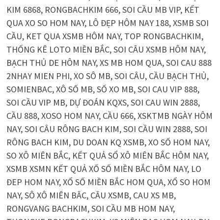
KIM 6868, RONGBACHKIM 666, SOI CẦU MB VIP, KẾT
QUA XO SO HOM NAY, LÔ ĐẸP HÔM NAY 188, XSMB SOI
CẦU, KET QUA XSMB HÔM NAY, TOP RONGBACHKIM,
THỐNG KÊ LOTO MIỀN BẮC, SOI CÂU XSMB HÔM NAY,
BẠCH THỦ DE HÔM NAY, XS MB HOM QUA, SOI CAU 888
2NHAY MIEN PHI, XO SÔ MB, SOI CÂU, CẦU BẠCH THỦ,
SOMIENBAC, XÔ SỐ MB, SỐ XO MB, SOI CAU VIP 888,
SOI CẦU VIP MB, DỰ ĐOÁN KQXS, SOI CAU WIN 2888,
CẦU 888, XOSO HOM NAY, CẦU 666, XSKTMB NGÀY HÔM
NAY, SOI CÂU RÔNG BACH KIM, SOI CẦU WIN 2888, SOI
RÔNG BACH KIM, DU DOAN KQ XSMB, XO SỐ HOM NAY,
SO XÔ MIÊN BẮC, KẾT QUẢ SỔ XÔ MIÊN BẮC HÔM NAY,
XSMB XSMN KẾT QUẢ XỐ SỐ MIỀN BẮC HÔM NAY, LO
ĐEP HOM NAY, XỔ SỐ MIỀN BẮC HOM QUA, XỔ SO HOM
NAY, SÔ XÔ MIÊN BÂC, CÂU XSMB, CAU XS MB,
RONGVANG BACHKIM, SOI CẦU MB HOM NAY,