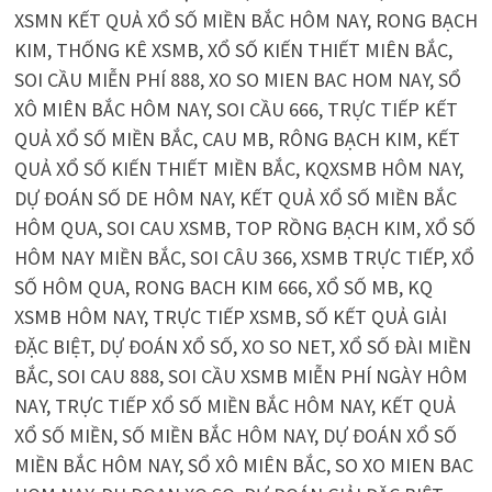
XSMN KẾT QUẢ XỔ SỐ MIỀN BẮC HÔM NAY, RONG BẠCH
KIM, THỐNG KÊ XSMB, XỔ SỐ KIẾN THIẾT MIÊN BẮC,
SOI CẦU MIỄN PHÍ 888, XO SO MIEN BAC HOM NAY, SỔ
XÔ MIÊN BẮC HÔM NAY, SOI CẦU 666, TRỰC TIẾP KẾT
QUẢ XỔ SỐ MIỀN BẮC, CAU MB, RÔNG BẠCH KIM, KẾT
QUẢ XỔ SỐ KIẾN THIẾT MIỀN BẮC, KQXSMB HÔM NAY,
DỰ ĐOÁN SỐ DE HÔM NAY, KẾT QUẢ XỔ SỐ MIỀN BẮC
HÔM QUA, SOI CAU XSMB, TOP RỒNG BẠCH KIM, XỔ SỐ
HÔM NAY MIỀN BẮC, SOI CÂU 366, XSMB TRỰC TIẾP, XỔ
SỐ HÔM QUA, RONG BACH KIM 666, XỔ SỐ MB, KQ
XSMB HÔM NAY, TRỰC TIẾP XSMB, SỐ KẾT QUẢ GIẢI
ĐẶC BIỆT, DỰ ĐOÁN XỔ SỐ, XO SO NET, XỔ SỐ ĐÀI MIỀN
BẮC, SOI CAU 888, SOI CẦU XSMB MIỄN PHÍ NGÀY HÔM
NAY, TRỰC TIẾP XỔ SỐ MIỀN BẮC HÔM NAY, KẾT QUẢ
XỔ SỐ MIỀN, SỐ MIỀN BẮC HÔM NAY, DỰ ĐOÁN XỔ SỐ
MIỀN BẮC HÔM NAY, SỔ XÔ MIÊN BẮC, SO XO MIEN BAC