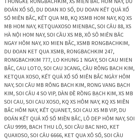
THONGKE RONGBACHKIM, XS MIÊN BAC HOM NAY, DU
ĐOÁN XỔ SỐ, DU DOAN XO SỐ, DU DOAN KẾT QUẢ XỔ
SỐ MIỀN BẮC, KẾT QUA MB, KQ XSMB HOM NAY, KQ XS
MB HOM NAY, KETQUAXOSO MIENBAC, SOI CÂU 88, XS
HÀ NỘI HOM NAY, SOI CẦU XS MB, XÔ SÔ MIÊN BĂC
NGAY HÔM NAY, XO MIEN BẮC, XSMB RONGBACHKIM,
DU ĐOAN KET QUA XSMB, RONGBACHKIM 247,
RONGBACHKIM 777, LO KHUNG 1 NGAY, SOI CAU MIEN
BẮC, CAU LOTO, SOI CAU 3CANG, CẦU RÔNG BACH KIM,
KETQUA XOSO, KẾT QUẢ XỔ SỐ MIÊN BẮC NGÀY HÔM
NAY, SOI CÂU MB RÔNG BACH KIM, RONG VANG BẠCH
KIM, SOI CÂU 4 SO VIP, DÀN ĐỀ RỒNG BẠCH KIM, XS MB
SOI CAU, SOI CAU XOSO, KQ XS HÔM NAY, KQ XS MIỀN
BẮC HÔM NAY, KẾT QUANET, SOI CAU XS MB VIP, DU
ĐOÁN KẾT QUẢ XỔ SỐ MIỀN BẮC, LÔ DEP HÔM NAY, SOI
CÂU 9999, BACH THU LÔ, SOI CẦU BAC NHO, KET
QUAXOSO, SOI CÂU 6666, KET QUA XÔ SỐ, SOI CẦU