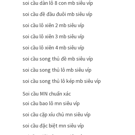
soi cầu dàn lô 8 con mb siêu víp
soi cầu đề đầu đuôi mb siêu víp
soi cầu lô xiên 2 mb siêu víp
soi cầu lô xiên 3 mb siêu víp
soi cầu lô xiên 4 mb siêu víp
soi cầu song thủ đề mb siêu víp
soi cầu song thủ lô mb siêu víp
soi cầu song thủ lô kép mb siêu víp
Soi cầu MN chuẩn xác
soi cầu bao lô mn siêu víp
soi cầu cặp xíu chủ mn siêu víp
soi cầu đặc biệt mn siêu víp