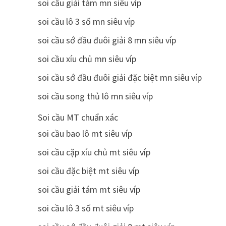
soi cầu giải tám mn siêu víp
soi cầu lô 3 số mn siêu víp
soi cầu sớ đầu đuôi giải 8 mn siêu víp
soi cầu xíu chủ mn siêu víp
soi cầu sớ đầu đuôi giải đặc biệt mn siêu víp
soi cầu song thủ lô mn siêu víp
Soi cầu MT chuẩn xác
soi cầu bao lô mt siêu víp
soi cầu cặp xíu chủ mt siêu víp
soi cầu đặc biệt mt siêu víp
soi cầu giải tám mt siêu víp
soi cầu lô 3 số mt siêu víp