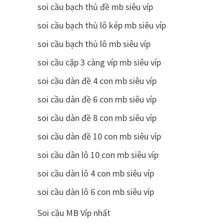
soi cầu bạch thủ đề mb siêu víp
soi cầu bạch thủ lô kép mb siêu víp
soi cầu bạch thủ lô mb siêu víp
soi cầu cặp 3 càng víp mb siêu víp
soi cầu dàn đề 4 con mb siêu víp
soi cầu dàn đề 6 con mb siêu víp
soi cầu dàn đề 8 con mb siêu víp
soi cầu dàn đề 10 con mb siêu víp
soi cầu dàn lô 10 con mb siêu víp
soi cầu dàn lô 4 con mb siêu víp
soi cầu dàn lô 6 con mb siêu víp
Soi cầu MB Víp nhất