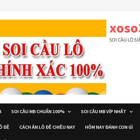
xoso
SOI CẦU LÔ S
B
SOI CẦU MB CHUẨN 100%
SOI CẦU MB VÍP NHẤT
Ô ĐỀ
CÁCH ĂN LÔ ĐỀ CHIỀU NAY
HÔM NAY ĐÁNH CON GÌ