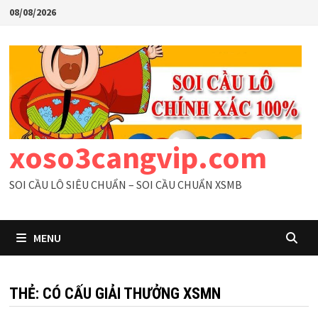
Skip
08/08/2026
to
content
xoso3cangvip.com
SOI CẦU LÔ SIÊU CHUẨN – SOI CẦU CHUẨN XSMB
MENU
THẺ:
CÓ CẤU GIẢI THƯỞNG XSMN