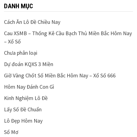
DANH MỤC
Cách Ăn Lô Đề Chiều Nay
Cau XSMB – Thống Kê Cầu Bạch Thủ Miền Bắc Hôm Nay
– Xổ Số
Chưa phân loại
Dự đoán KQXS 3 Miền
Giờ Vàng Chốt Số Miền Bắc Hôm Nay – Xổ Số 666
Hôm Nay Đánh Con Gì
Kinh Nghiệm Lô Đề
Lấy Số Đề Chuẩn
Lô Đẹp Hôm Nay
Sổ Mơ