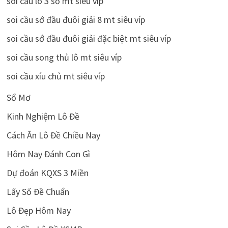
soi cầu lô 3 số mt siêu víp
soi cầu sớ đầu đuôi giải 8 mt siêu víp
soi cầu sớ đầu đuôi giải đặc biệt mt siêu víp
soi cầu song thủ lô mt siêu víp
soi cầu xíu chủ mt siêu víp
Sổ Mơ
Kinh Nghiệm Lô Đề
Cách Ăn Lô Đề Chiều Nay
Hôm Nay Đánh Con Gì
Dự đoán KQXS 3 Miền
Lấy Số Đề Chuẩn
Lô Đẹp Hôm Nay