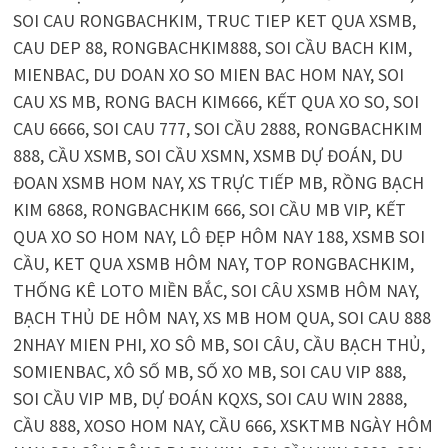
SOI CAU RONGBACHKIM, TRUC TIEP KET QUA XSMB,
CAU DEP 88, RONGBACHKIM888, SOI CẦU BACH KIM,
MIENBAC, DU DOAN XO SO MIEN BAC HOM NAY, SOI
CAU XS MB, RONG BACH KIM666, KẾT QUA XO SO, SOI
CAU 6666, SOI CAU 777, SOI CẦU 2888, RONGBACHKIM
888, CẦU XSMB, SOI CẦU XSMN, XSMB DỰ ĐOÁN, DU
ĐOAN XSMB HOM NAY, XS TRỰC TIẾP MB, RỒNG BẠCH
KIM 6868, RONGBACHKIM 666, SOI CẦU MB VIP, KẾT
QUA XO SO HOM NAY, LÔ ĐẸP HÔM NAY 188, XSMB SOI
CẦU, KET QUA XSMB HÔM NAY, TOP RONGBACHKIM,
THỐNG KÊ LOTO MIỀN BẮC, SOI CÂU XSMB HÔM NAY,
BẠCH THỦ DE HÔM NAY, XS MB HOM QUA, SOI CAU 888
2NHAY MIEN PHI, XO SÔ MB, SOI CÂU, CẦU BẠCH THỦ,
SOMIENBAC, XÔ SỐ MB, SỐ XO MB, SOI CAU VIP 888,
SOI CẦU VIP MB, DỰ ĐOÁN KQXS, SOI CAU WIN 2888,
CẦU 888, XOSO HOM NAY, CẦU 666, XSKTMB NGÀY HÔM