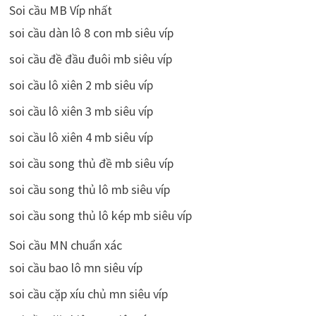
Soi cầu MB Víp nhất
soi cầu dàn lô 8 con mb siêu víp
soi cầu đề đầu đuôi mb siêu víp
soi cầu lô xiên 2 mb siêu víp
soi cầu lô xiên 3 mb siêu víp
soi cầu lô xiên 4 mb siêu víp
soi cầu song thủ đề mb siêu víp
soi cầu song thủ lô mb siêu víp
soi cầu song thủ lô kép mb siêu víp
Soi cầu MN chuẩn xác
soi cầu bao lô mn siêu víp
soi cầu cặp xíu chủ mn siêu víp