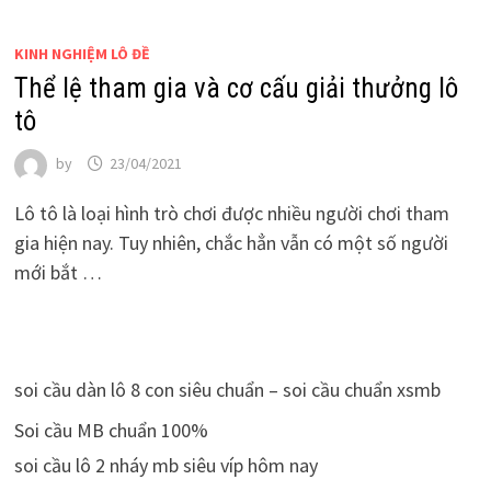
KINH NGHIỆM LÔ ĐỀ
Thể lệ tham gia và cơ cấu giải thưởng lô
tô
by
23/04/2021
Lô tô là loại hình trò chơi được nhiều người chơi tham
gia hiện nay. Tuy nhiên, chắc hẳn vẫn có một số người
mới bắt …
soi cầu dàn lô 8 con siêu chuẩn – soi cầu chuẩn xsmb
Soi cầu MB chuẩn 100%
soi cầu lô 2 nháy mb siêu víp hôm nay