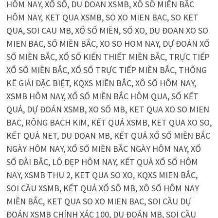
HÔM NAY, XỔ SỐ, DU DOAN XSMB, XÔ SÔ MIÊN BĂC
HÔM NAY, KET QUA XSMB, SO XO MIEN BAC, SO KET
QUA, SOI CAU MB, XỔ SỐ MIỀN, SỐ XO, DU ĐOAN XO SO
MIEN BAC, SỐ MIỀN BẮC, XO SO HOM NAY, DỰ ĐOÁN XỔ
SỐ MIỀN BẮC, XỔ SỐ KIẾN THIẾT MIỀN BẮC, TRỰC TIẾP
XỔ SỐ MIỀN BẮC, XỔ SỐ TRỰC TIẾP MIỀN BẮC, THỐNG
KÊ GIẢI ĐẶC BIỆT, KQXS MIỀN BẮC, XÔ SỐ HÔM NAY,
XSMB HÔM NAY, XỔ SỐ MIỀN BẮC HÔM QUA, SỔ KẾT
QUẢ, DỰ ĐOÁN XSMB, XO SỐ MB, KET QUA XO SO MIEN
BAC, RÔNG BACH KIM, KẾT QUẢ XSMB, KET QUA XO SO,
KẾT QUẢ NET, DU DOAN MB, KẾT QUẢ XỔ SỐ MIỀN BẮC
NGÀY HÔM NAY, XỔ SỐ MIỀN BẮC NGÀY HÔM NAY, XỔ
SỐ ĐÀI BẮC, LÔ ĐẸP HÔM NAY, KẾT QUẢ XỔ SỐ HÔM
NAY, XSMB THU 2, KET QUA SO XO, KQXS MIEN BẮC,
SOI CẦU XSMB, KẾT QUẢ XỔ SỐ MB, XÔ SỐ HÔM NAY
MIỀN BẮC, KET QUA SO XO MIEN BAC, SOI CẦU DỰ
ĐOÁN XSMB CHÍNH XÁC 100, DU ĐOÁN MB, SOI CẦU