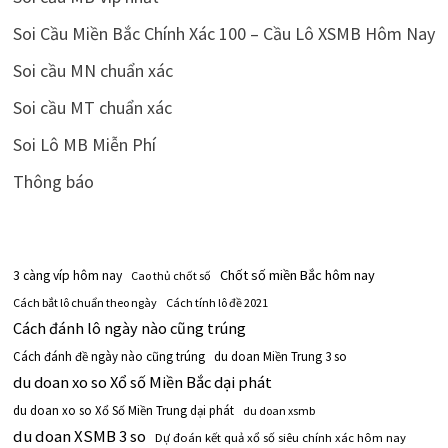
Soi Cầu Miền Bắc Chính Xác 100 – Cầu Lô XSMB Hôm Nay
Soi cầu MN chuẩn xác
Soi cầu MT chuẩn xác
Soi Lô MB Miễn Phí
Thông báo
Chốt số miền Bắc hôm nay
3 càng víp hôm nay
Cao thủ chốt số
Cách bắt lô chuẩn theo ngày
Cách tính lô đề 2021
Cách đánh lô ngày nào cũng trúng
Cách đánh đề ngày nào cũng trúng
du doan Miền Trung 3 so
du doan xo so Xổ số Miền Bắc dại phát
du doan xo so Xổ Số Miền Trung dại phát
du doan xsmb
du doan XSMB 3 so
Dự đoán kết quả xổ số siêu chính xác hôm nay