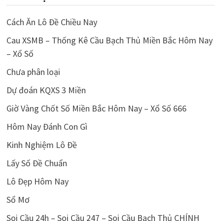
Cách Ăn Lô Đề Chiều Nay
Cau XSMB – Thống Kê Cầu Bạch Thủ Miền Bắc Hôm Nay
– Xổ Số
Chưa phân loại
Dự đoán KQXS 3 Miền
Giờ Vàng Chốt Số Miền Bắc Hôm Nay – Xổ Số 666
Hôm Nay Đánh Con Gì
Kinh Nghiệm Lô Đề
Lấy Số Đề Chuẩn
Lô Đẹp Hôm Nay
Sổ Mơ
Soi Cầu 24h – Soi Cầu 247 – Soi Cầu Bạch Thủ CHÍNH