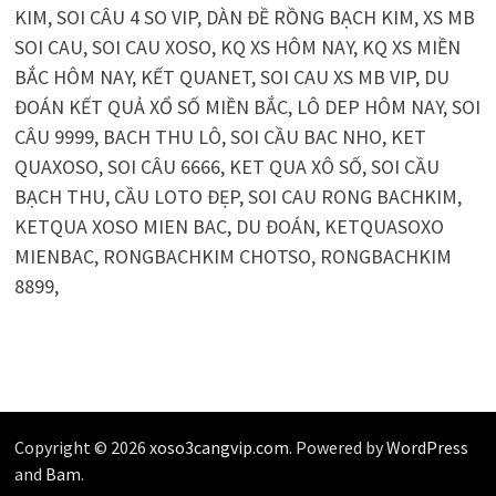
KIM, SOI CÂU 4 SO VIP, DÀN ĐỀ RỒNG BẠCH KIM, XS MB
SOI CAU, SOI CAU XOSO, KQ XS HÔM NAY, KQ XS MIỀN
BẮC HÔM NAY, KẾT QUANET, SOI CAU XS MB VIP, DU
ĐOÁN KẾT QUẢ XỔ SỐ MIỀN BẮC, LÔ DEP HÔM NAY, SOI
CÂU 9999, BACH THU LÔ, SOI CẦU BAC NHO, KET
QUAXOSO, SOI CÂU 6666, KET QUA XÔ SỐ, SOI CẦU
BẠCH THU, CẦU LOTO ĐẸP, SOI CAU RONG BACHKIM,
KETQUA XOSO MIEN BAC, DU ĐOÁN, KETQUASOXO
MIENBAC, RONGBACHKIM CHOTSO, RONGBACHKIM
8899,
Copyright © 2026
xoso3cangvip.com
. Powered by
WordPress
and
Bam
.