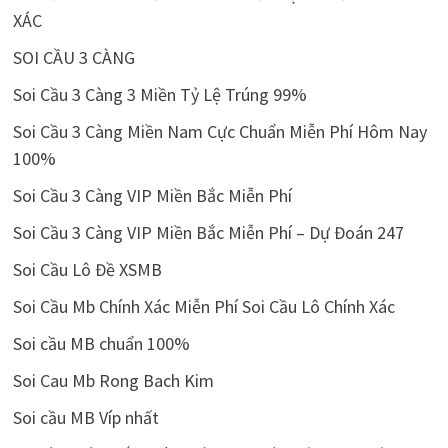
XÁC
SOI CẦU 3 CÀNG
Soi Cầu 3 Càng 3 Miền Tỷ Lệ Trúng 99%
Soi Cầu 3 Càng Miền Nam Cực Chuẩn Miễn Phí Hôm Nay
100%
Soi Cầu 3 Càng VIP Miền Bắc Miễn Phí
Soi Cầu 3 Càng VIP Miền Bắc Miễn Phí – Dự Đoán 247
Soi Cầu Lô Đề XSMB
Soi Cầu Mb Chính Xác Miễn Phí Soi Cầu Lô Chính Xác
Soi cầu MB chuẩn 100%
Soi Cau Mb Rong Bach Kim
Soi cầu MB Víp nhất