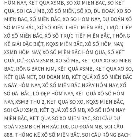
HÔM NAY, KET QUA XSMB, SO XO MIEN BAC, SO KET
QUA, SOI CAU MB, XỔ SỐ MIỀN, SỐ XO, DU ĐOAN XO SO
MIEN BAC, SỐ MIỀN BẮC, XO SO HOM NAY, DỰ ĐOÁN XỔ
SỐ MIỀN BẮC, XỔ SỐ KIẾN THIẾT MIỀN BẮC, TRỰC TIẾP
XỔ SỐ MIỀN BẮC, XỔ SỐ TRỰC TIẾP MIỀN BẮC, THỐNG
KÊ GIẢI ĐẶC BIỆT, KQXS MIỀN BẮC, XÔ SỐ HÔM NAY,
XSMB HÔM NAY, XỔ SỐ MIỀN BẮC HÔM QUA, SỔ KẾT
QUẢ, DỰ ĐOÁN XSMB, XO SỐ MB, KET QUA XO SO MIEN
BAC, RÔNG BACH KIM, KẾT QUẢ XSMB, KET QUA XO SO,
KẾT QUẢ NET, DU DOAN MB, KẾT QUẢ XỔ SỐ MIỀN BẮC
NGÀY HÔM NAY, XỔ SỐ MIỀN BẮC NGÀY HÔM NAY, XỔ
SỐ ĐÀI BẮC, LÔ ĐẸP HÔM NAY, KẾT QUẢ XỔ SỐ HÔM
NAY, XSMB THU 2, KET QUA SO XO, KQXS MIEN BẮC,
SOI CẦU XSMB, KẾT QUẢ XỔ SỐ MB, XÔ SỐ HÔM NAY
MIỀN BẮC, KET QUA SO XO MIEN BAC, SOI CẦU DỰ
ĐOÁN XSMB CHÍNH XÁC 100, DU ĐOÁN MB, SOI CẦU
888, THỐNG KÊ XỔ SỐ MIỀN BẮC, SOI CẦU RỒNG BẠCH